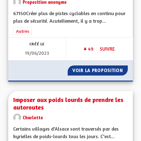
Proposition anonyme
67150Créer plus de pistes cyclables en continu pour
plus de sécurité. Acutellement, il y a trop...
Filtrer les résultats de la catégorie : Autres
Autres
CRÉÉ LE
49
49 ABONNÉS
SUIVRE
19/06/2023
PLUS DE PISTES CY
VOIR LA PROPOSITION
PLUS D
Imposer aux poids lourds de prendre les
autoroutes
Charlotte
Certains villages d'Alsace sont traversés par des
kyrielles de poids-lourds tous les jours. C'est...