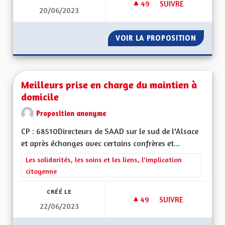
49
49 ABONNÉS
SUIVRE
20/06/2023
PRÉSERVER LE VISA
VOIR LA PROPOSITION
PRÉSERV
Meilleurs prise en charge du maintien à
domicile
Proposition anonyme
CP : 68510Directeurs de SAAD sur le sud de l'Alsace
et après échanges avec certains confrères et...
Filtrer les résultats de la catégorie : Les solidarités, les soins e
Les solidarités, les soins et les liens, l'implication
citoyenne
CRÉÉ LE
49
49 ABONNÉS
SUIVRE
22/06/2023
MEILLEURS PRISE E