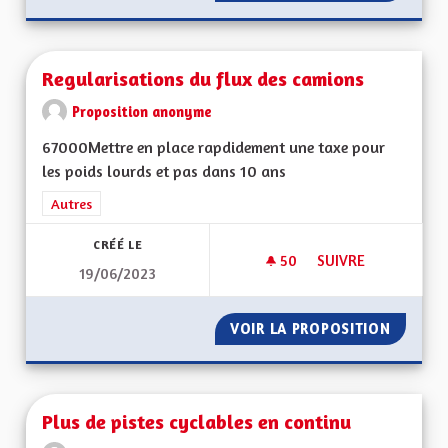
Regularisations du flux des camions
Proposition anonyme
67000Mettre en place rapdidement une taxe pour
les poids lourds et pas dans 10 ans
Filtrer les résultats de la catégorie : Autres
Autres
CRÉÉ LE
50
50 ABONNÉS
SUIVRE
19/06/2023
REGULARISATIONS 
VOIR LA PROPOSITION
REGULA
Plus de pistes cyclables en continu