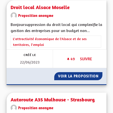
Droit local Alsace Moselle
Proposition anonyme
Bonjoursuppression du droit local qui complexifie la
gestion des entreprises pour un budget non...
Filtrer les résultats de la catégorie : L'attractivité économique 
L'attractivité économique de l'Alsace et de ses
territoires, l'emploi
CRÉÉ LE
49
49 ABONNÉS
SUIVRE
22/06/2023
DROIT LOCAL ALSA
VOIR LA PROPOSITION
DROIT 
Autoroute A35 Mulhouse - Strasbourg
Proposition anonyme