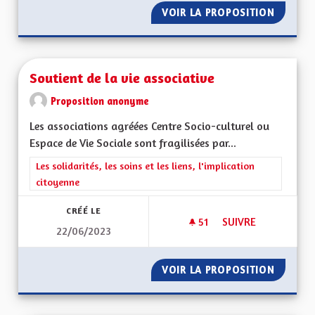
VOIR LA PROPOSITION
MEILLE
Soutient de la vie associative
Proposition anonyme
Les associations agréées Centre Socio-culturel ou
Espace de Vie Sociale sont fragilisées par...
Filtrer les résultats de la catégorie : Les solidarités, les soins e
Les solidarités, les soins et les liens, l'implication
citoyenne
CRÉÉ LE
51
51 ABONNÉS
SUIVRE
22/06/2023
SOUTIENT DE LA VI
VOIR LA PROPOSITION
SOUTIEN