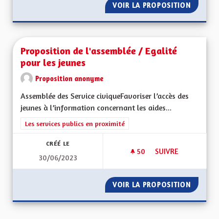
VOIR LA PROPOSITION
PERMET
Proposition de l'assemblée / Egalité
pour les jeunes
Proposition anonyme
Assemblée des Service civiqueFavoriser l’accès des
jeunes à l’information concernant les aides...
Filtrer les résultats de la catégorie : Les services publics en pro
Les services publics en proximité
CRÉÉ LE
50
50 ABONNÉS
SUIVRE
30/06/2023
PROPOSITION DE L'
VOIR LA PROPOSITION
PROPOS