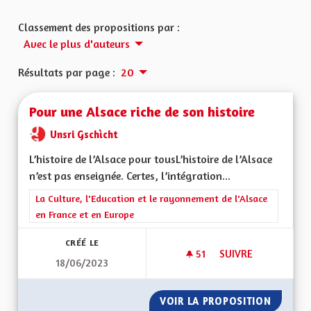
Classement des propositions par :
Avec le plus d'auteurs
Résultats par page :
20
Pour une Alsace riche de son histoire
Unsri Gschìcht
L’histoire de l’Alsace pour tousL’histoire de l’Alsace
n’est pas enseignée. Certes, l’intégration...
Filtrer les résultats de la catégorie : La Culture, l'Education e
La Culture, l'Education et le rayonnement de l'Alsace
en France et en Europe
CRÉÉ LE
51
51 ABONNÉS
SUIVRE
18/06/2023
POUR UNE ALSACE R
VOIR LA PROPOSITION
POUR U