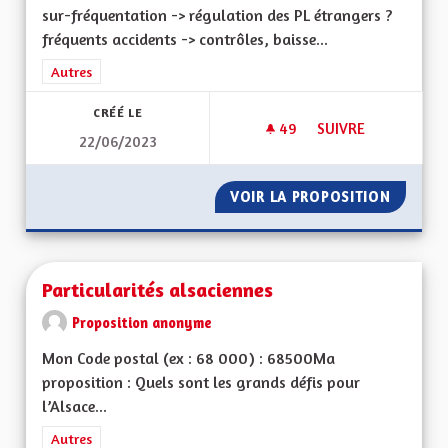
sur-fréquentation -> régulation des PL étrangers ?
fréquents accidents -> contrôles, baisse...
Filtrer les résultats de la catégorie : Autres
Autres
CRÉÉ LE
49
49 ABONNÉS
SUIVRE
22/06/2023
AUTOROUTE A35 M
VOIR LA PROPOSITION
AUTORO
Particularités alsaciennes
Proposition anonyme
Mon Code postal (ex : 68 000) : 68500Ma
proposition : Quels sont les grands défis pour
l’Alsace...
Filtrer les résultats de la catégorie : Autres
Autres