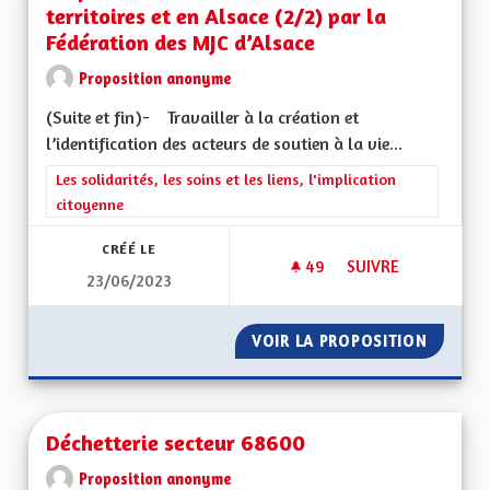
territoires et en Alsace (2/2) par la
Fédération des MJC d’Alsace
Proposition anonyme
(Suite et fin)- Travailler à la création et
l’identification des acteurs de soutien à la vie...
Filtrer les résultats de la catégorie : Les solidarités, les soins e
Les solidarités, les soins et les liens, l'implication
citoyenne
CRÉÉ LE
49
49 ABONNÉS
SUIVRE
23/06/2023
PROPOSITION VIE A
VOIR LA PROPOSITION
PROPOSI
Déchetterie secteur 68600
Proposition anonyme