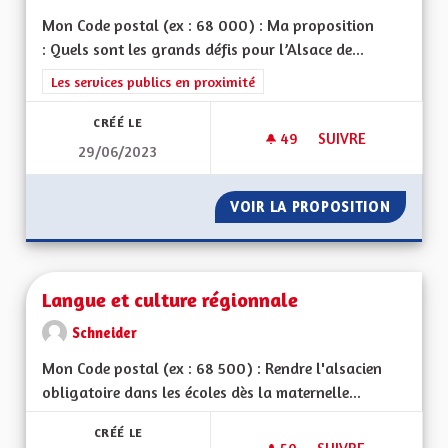
Mon Code postal (ex : 68 000) : Ma proposition
: Quels sont les grands défis pour l’Alsace de...
Filtrer les résultats de la catégorie : Les services publics en pro
Les services publics en proximité
CRÉÉ LE
49
49 ABONNÉS
SUIVRE
29/06/2023
DÉCHETTERIE SECT
VOIR LA PROPOSITION
DÉCHET
Langue et culture régionnale
Schneider
Mon Code postal (ex : 68 500) : Rendre l'alsacien
obligatoire dans les écoles dès la maternelle...
CRÉÉ LE