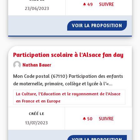
49
49 ABONNÉS
SUIVRE
23/06/2023
PROPOSITION POUR 
VOIR LA PROPOSITION
PROPOS
Participation scolaire à l'Alsace fan day
Nathan Bauer
Mon Code postal (67110) Participation des enfants
de maternelle, primaire, collège et lycée à l’«...
Filtrer les résultats de la catégorie : La Culture, l'Education e
La Culture, l'Education et le rayonnement de l'Alsace
en France et en Europe
CRÉÉ LE
50
50 ABONNÉS
SUIVRE
13/07/2023
PARTICIPATION SCOL
VOIR LA PROPOSITION
PARTICI