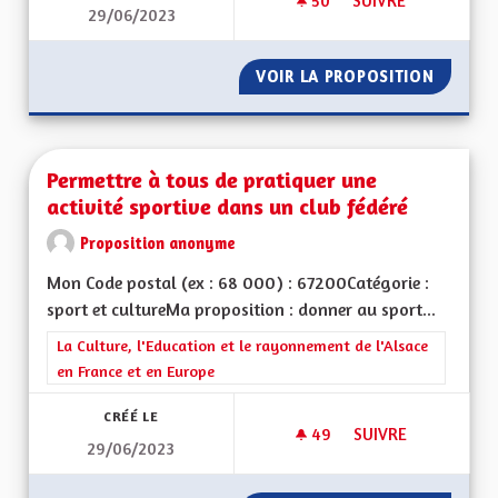
50
50 ABONNÉS
SUIVRE
29/06/2023
LANGUE ET CULTUR
VOIR LA PROPOSITION
LANGUE
Permettre à tous de pratiquer une
activité sportive dans un club fédéré
Proposition anonyme
Mon Code postal (ex : 68 000) : 67200Catégorie :
sport et cultureMa proposition : donner au sport...
Filtrer les résultats de la catégorie : La Culture, l'Education e
La Culture, l'Education et le rayonnement de l'Alsace
en France et en Europe
CRÉÉ LE
49
49 ABONNÉS
SUIVRE
29/06/2023
PERMETTRE À TOUS 