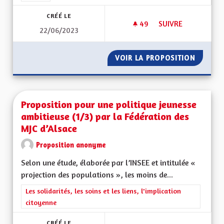
CRÉÉ LE
49
49 ABONNÉS
SUIVRE
22/06/2023
PARTICULARITÉS AL
VOIR LA PROPOSITION
PARTIC
Proposition pour une politique jeunesse
ambitieuse (1/3) par la Fédération des
MJC d’Alsace
Proposition anonyme
Selon une étude, élaborée par l’INSEE et intitulée «
projection des populations », les moins de...
Filtrer les résultats de la catégorie : Les solidarités, les soins e
Les solidarités, les soins et les liens, l'implication
citoyenne
CRÉÉ LE