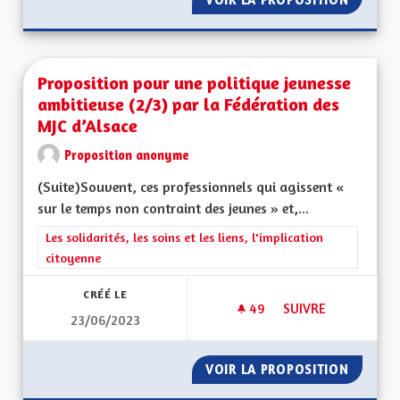
Proposition pour une politique jeunesse
ambitieuse (2/3) par la Fédération des
MJC d’Alsace
Proposition anonyme
(Suite)Souvent, ces professionnels qui agissent «
sur le temps non contraint des jeunes » et,...
Filtrer les résultats de la catégorie : Les solidarités, les soins e
Les solidarités, les soins et les liens, l'implication
citoyenne
CRÉÉ LE
49
49 ABONNÉS
SUIVRE
23/06/2023
PROPOSITION POUR 
VOIR LA PROPOSITION
PROPOS