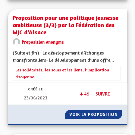
Proposition pour une politique jeunesse
ambitieuse (3/3) par la Fédération des
MJC d’Alsace
Proposition anonyme
(Suite et fin)- Le développement d’échanges
transfrontaliers- Le développement d’une offre...
Filtrer les résultats de la catégorie : Les solidarités, les soins e
Les solidarités, les soins et les liens, l'implication
citoyenne
CRÉÉ LE
49
49 ABONNÉS
SUIVRE
23/06/2023
PROPOSITION POUR 
VOIR LA PROPOSITION
PROPOS