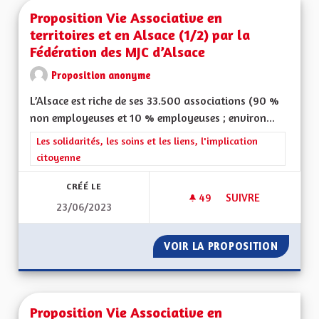
Proposition Vie Associative en
territoires et en Alsace (1/2) par la
Fédération des MJC d’Alsace
Proposition anonyme
L’Alsace est riche de ses 33.500 associations (90 %
non employeuses et 10 % employeuses ; environ...
Filtrer les résultats de la catégorie : Les solidarités, les soins e
Les solidarités, les soins et les liens, l'implication
citoyenne
CRÉÉ LE
49
49 ABONNÉS
SUIVRE
23/06/2023
PROPOSITION VIE AS
VOIR LA PROPOSITION
PROPOSI
Proposition Vie Associative en