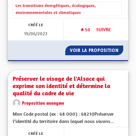
Filtrer les résultats de la catégorie : Les transitions énergéti
Les transitions énergétiques, écologiques,
environnementales et climatiques
CRÉÉ LE
50
50 ABONNÉS
SUIVRE
19/06/2023
IMPOSER AUX POID
VOIR LA PROPOSITION
IMPOSE
Préserver le visage de l'Alsace qui
exprime son identité et détermine la
qualité du cadre de vie
Proposition anonyme
Mon Code postal (ex : 68 000) : 68210Préserver
l'identité du territoire dans lequel nous vivons...
CRÉÉ LE