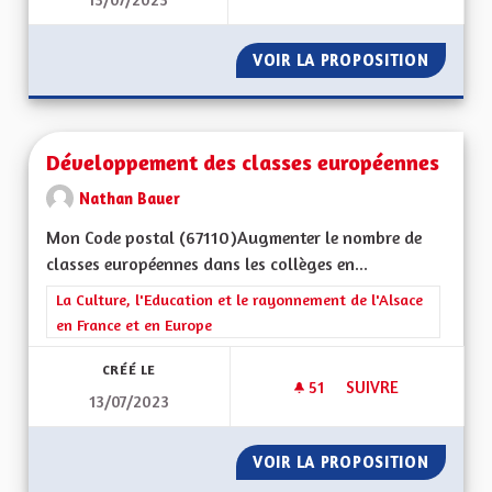
ENSEIGNEMENTS OP
VOIR LA PROPOSITION
ENSEIG
Développement des classes européennes
Nathan Bauer
Mon Code postal (67110)Augmenter le nombre de
classes européennes dans les collèges en...
Filtrer les résultats de la catégorie : La Culture, l'Education e
La Culture, l'Education et le rayonnement de l'Alsace
en France et en Europe
CRÉÉ LE
51
51 ABONNÉS
SUIVRE
13/07/2023
DÉVELOPPEMENT DE
VOIR LA PROPOSITION
DÉVELO