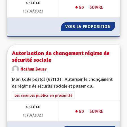
CRÉÉ LE
50
50 ABONNÉS
SUIVRE
13/07/2023
DÉVELOPPEMENT DE
VOIR LA PROPOSITION
DÉVELO
Autorisation du changement régime de
sécurité sociale
Nathan Bauer
Mon Code postal (67110) : Autoriser le changement
de régime de sécurité sociale et passer au...
Filtrer les résultats de la catégorie : Les services publics en pro
Les services publics en proximité
CRÉÉ LE
50
50 ABONNÉS
SUIVRE
13/07/2023
AUTORISATION DU 