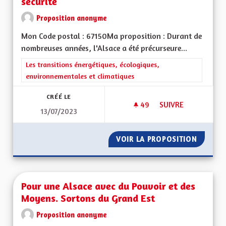
sécurité
Proposition anonyme
Mon Code postal : 67150Ma proposition : Durant de
nombreuses années, l'Alsace a été précurseure...
Filtrer les résultats de la catégorie : Les transitions énergéti
Les transitions énergétiques, écologiques,
environnementales et climatiques
CRÉÉ LE
49
49 ABONNÉS
SUIVRE
13/07/2023
COLORER LES PISTE
VOIR LA PROPOSITION
COLORE
Pour une Alsace avec du Pouvoir et des
Moyens. Sortons du Grand Est
Proposition anonyme