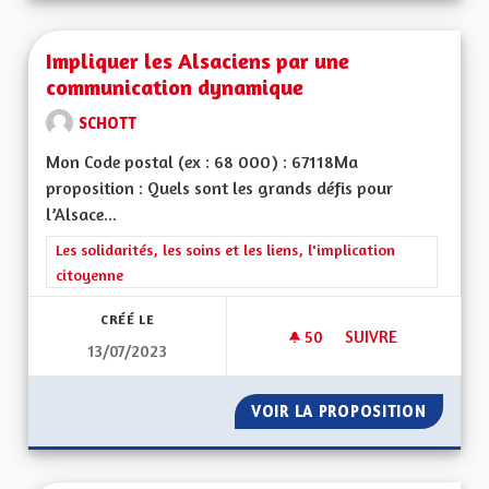
Impliquer les Alsaciens par une
communication dynamique
SCHOTT
Mon Code postal (ex : 68 000) : 67118Ma
proposition : Quels sont les grands défis pour
l’Alsace...
Filtrer les résultats de la catégorie : Les solidarités, les soins e
Les solidarités, les soins et les liens, l'implication
citoyenne
CRÉÉ LE
50
50 ABONNÉS
SUIVRE
13/07/2023
IMPLIQUER LES AL
VOIR LA PROPOSITION
IMPLIQ