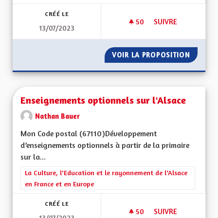
CRÉÉ LE
50
50 ABONNÉS
SUIVRE
13/07/2023
JEUNESSE ET ARTS
VOIR LA PROPOSITION
JEUNES
Enseignements optionnels sur l'Alsace
Nathan Bauer
Mon Code postal (67110)Développement
d’enseignements optionnels à partir de la primaire
sur la...
Filtrer les résultats de la catégorie : La Culture, l'Education e
La Culture, l'Education et le rayonnement de l'Alsace
en France et en Europe
CRÉÉ LE
50
50 ABONNÉS
SUIVRE
13/07/2023