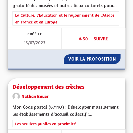
gratuité des musées et autres lieux culturels pour...
Filtrer les résultats de la catégorie : La Culture, l'Education e
La Culture, l'Education et le rayonnement de l'Alsace
en France et en Europe
CRÉÉ LE
50
50 ABONNÉS
SUIVRE
13/07/2023
GRATUITÉ DES MUS
VOIR LA PROPOSITION
GRATUI
Développement des crèches
Nathan Bauer
Mon Code postal (67110) : Développer massivement
les établissements d’accueil collectif :...
Filtrer les résultats de la catégorie : Les services publics en pro
Les services publics en proximité