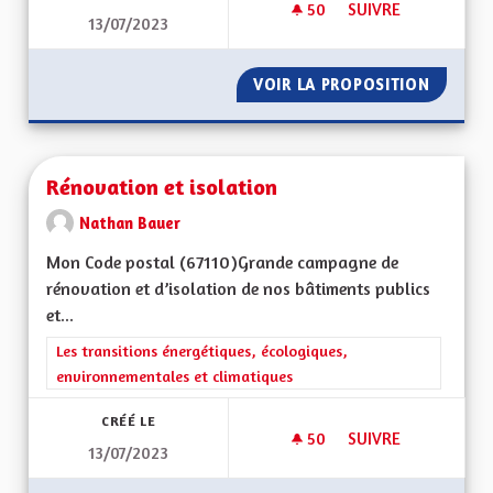
50
50 ABONNÉS
SUIVRE
13/07/2023
REVERDISSEMENT DE
VOIR LA PROPOSITION
REVERD
Rénovation et isolation
Nathan Bauer
Mon Code postal (67110)Grande campagne de
rénovation et d’isolation de nos bâtiments publics
et...
Filtrer les résultats de la catégorie : Les transitions énergéti
Les transitions énergétiques, écologiques,
environnementales et climatiques
CRÉÉ LE
50
50 ABONNÉS
SUIVRE
13/07/2023
RÉNOVATION ET IS