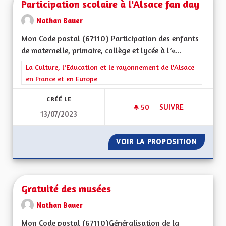
Participation scolaire à l'Alsace fan day
Nathan Bauer
Mon Code postal (67110) Participation des enfants
de maternelle, primaire, collège et lycée à l’«...
Filtrer les résultats de la catégorie : La Culture, l'Education e
La Culture, l'Education et le rayonnement de l'Alsace
en France et en Europe
CRÉÉ LE
50
50 ABONNÉS
SUIVRE
13/07/2023
PARTICIPATION SCOL
VOIR LA PROPOSITION
PARTICI
Gratuité des musées
Nathan Bauer
Mon Code postal (67110)Généralisation de la