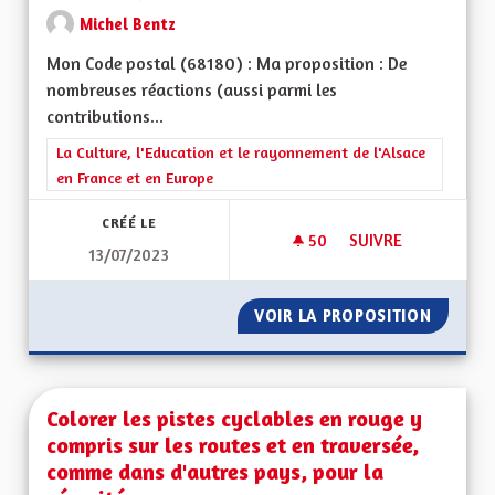
Michel Bentz
Mon Code postal (68180) : Ma proposition : De
nombreuses réactions (aussi parmi les
contributions...
Filtrer les résultats de la catégorie : La Culture, l'Education e
La Culture, l'Education et le rayonnement de l'Alsace
en France et en Europe
CRÉÉ LE
50
50 ABONNÉS
SUIVRE
13/07/2023
EXPLIQUER LE FAIT
VOIR LA PROPOSITION
EXPLIQ
Colorer les pistes cyclables en rouge y
compris sur les routes et en traversée,
comme dans d'autres pays, pour la