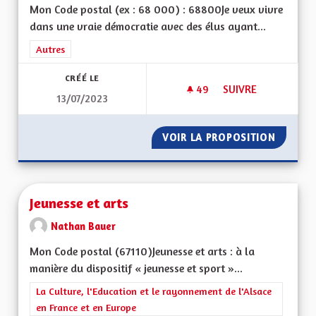
Mon Code postal (ex : 68 000) : 68800Je veux vivre
dans une vraie démocratie avec des élus ayant...
Filtrer les résultats de la catégorie : Autres
Autres
CRÉÉ LE
49
49 ABONNÉS
SUIVRE
13/07/2023
POUR UNE ALSACE 
VOIR LA PROPOSITION
POUR U
Jeunesse et arts
Nathan Bauer
Mon Code postal (67110)Jeunesse et arts : à la
manière du dispositif « jeunesse et sport »...
Filtrer les résultats de la catégorie : La Culture, l'Education e
La Culture, l'Education et le rayonnement de l'Alsace
en France et en Europe