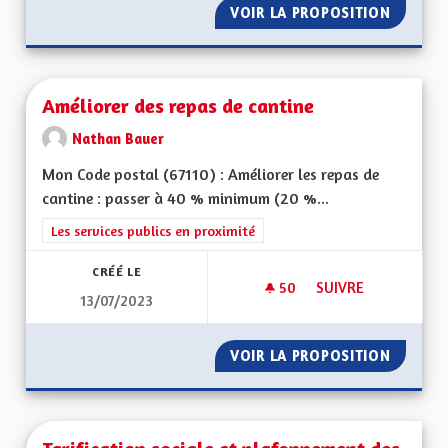
VOIR LA PROPOSITION
AUTORI
Améliorer des repas de cantine
Nathan Bauer
Mon Code postal (67110) : Améliorer les repas de
cantine : passer à 40 % minimum (20 %...
Filtrer les résultats de la catégorie : Les services publics en pro
Les services publics en proximité
CRÉÉ LE
50
50 ABONNÉS
SUIVRE
13/07/2023
AMÉLIORER DES REP
VOIR LA PROPOSITION
AMÉLIO