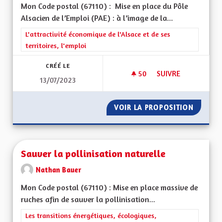
Mon Code postal (67110) : Mise en place du Pôle
Alsacien de l’Emploi (PAE) : à l’image de la...
Filtrer les résultats de la catégorie : L'attractivité économique 
L'attractivité économique de l'Alsace et de ses
territoires, l'emploi
CRÉÉ LE
50
50 ABONNÉS
SUIVRE
13/07/2023
MISE EN PLACE DU P
VOIR LA PROPOSITION
MISE EN
Sauver la pollinisation naturelle
Nathan Bauer
Mon Code postal (67110) : Mise en place massive de
ruches afin de sauver la pollinisation...
Filtrer les résultats de la catégorie : Les transitions énergéti
Les transitions énergétiques, écologiques,