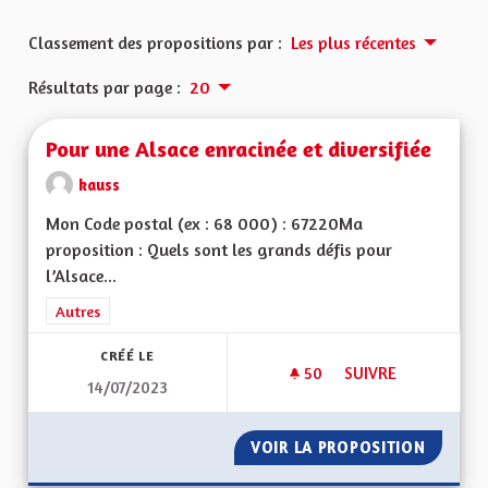
Classement des propositions par :
Les plus récentes
Résultats par page :
20
Pour une Alsace enracinée et diversifiée
kauss
Mon Code postal (ex : 68 000) : 67220Ma
proposition : Quels sont les grands défis pour
l’Alsace...
Filtrer les résultats de la catégorie : Autres
Autres
CRÉÉ LE
50
50 ABONNÉS
SUIVRE
14/07/2023
POUR UNE ALSACE E
VOIR LA PROPOSITION
POUR U