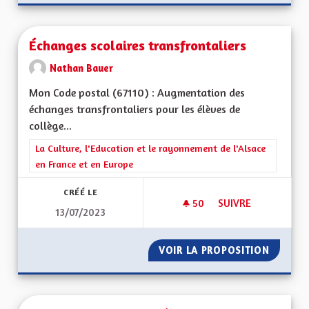
Échanges scolaires transfrontaliers
Nathan Bauer
Mon Code postal (67110) : Augmentation des
échanges transfrontaliers pour les élèves de
collège...
Filtrer les résultats de la catégorie : La Culture, l'Education e
La Culture, l'Education et le rayonnement de l'Alsace
en France et en Europe
CRÉÉ LE
50
50 ABONNÉS
SUIVRE
13/07/2023
ÉCHANGES SCOLAIR
VOIR LA PROPOSITION
ÉCHANG