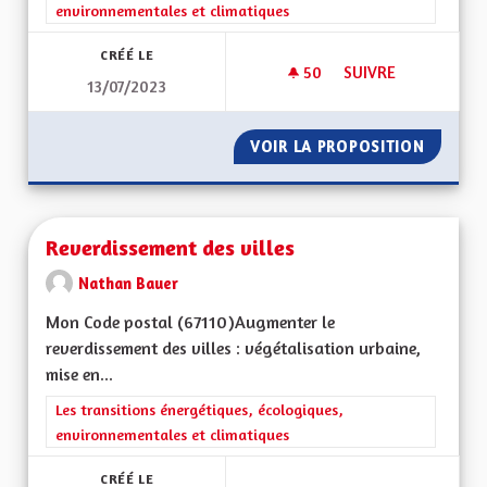
environnementales et climatiques
CRÉÉ LE
50
50 ABONNÉS
SUIVRE
13/07/2023
SAUVER LA POLLINI
VOIR LA PROPOSITION
SAUVER
Reverdissement des villes
Nathan Bauer
Mon Code postal (67110) Augmenter le
reverdissement des villes : végétalisation urbaine,
mise en...
Filtrer les résultats de la catégorie : Les transitions énergéti
Les transitions énergétiques, écologiques,
environnementales et climatiques
CRÉÉ LE