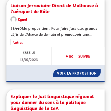
Liaison ferroviaire Direct de Mulhouse à
l'aéroport de Bâle
Cynel
68440Ma proposition : Pour faire face aux grands
défis de l'Alsace de demain et promouvoir une...
Filtrer les résultats de la catégorie : Autres
Autres
CRÉÉ LE
50
50 ABONNÉS
SUIVRE
13/07/2023
LIAISON FERROVIAI
VOIR LA PROPOSITION
LIAISO
Expliquer le fait linguistique régional
pour donner du sens à la politique
linguistique de la CeA