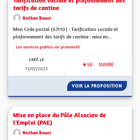
Tarification sociale et plafonnement des
tarifs de cantine
Nathan Bauer
Mon Code postal (67110) : Tarification sociale et
plafonnement des tarifs de cantine : mise en...
Filtrer les résultats de la catégorie : Les services publics en pro
Les services publics en proximité
CRÉÉ LE
50
50 ABONNÉS
SUIVRE
13/07/2023
TARIFICATION SOCI
VOIR LA PROPOSITION
TARIFI
Mise en place du Pôle Alsacien de
l'Emploi (PAE)
Nathan Bauer