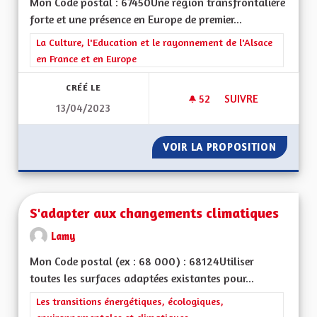
Mon Code postal : 67450Une région transfrontalière
forte et une présence en Europe de premier...
Filtrer les résultats de la catégorie : La Culture, l'Education e
La Culture, l'Education et le rayonnement de l'Alsace
en France et en Europe
CRÉÉ LE
52
52 ABONNÉS
SUIVRE
13/04/2023
UNE RÉGION PRÉSE
VOIR LA PROPOSITION
UNE RÉ
S'adapter aux changements climatiques
Lamy
Mon Code postal (ex : 68 000) : 68124Utiliser
toutes les surfaces adaptées existantes pour...
Filtrer les résultats de la catégorie : Les transitions énergéti
Les transitions énergétiques, écologiques,