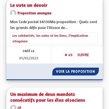
Le vote un devoir
Proposition anonyme
Mon Code postal 68130Ma proposition : Quels sont
les grands défis pour l’Alsace de...
Filtrer les résultats de la catégorie : Les solidarités, les soins e
Les solidarités, les soins et les liens, l'implication
citoyenne
CRÉÉ LE
49
49 ABONNÉS
SUIVRE
05/05/2023
LE VOTE UN DEVOI
VOIR LA PROPOSITION
LE VOT
Un maximum de deux mandats
consécutifs pour les élus alsaciens
LP