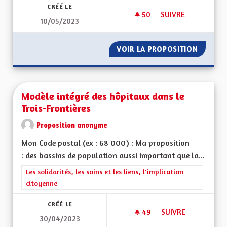
CRÉÉ LE
50
50 ABONNÉS
SUIVRE
10/05/2023
PANNEAUX PHOTOVO
VOIR LA PROPOSITION
PANNEA
Modèle intégré des hôpitaux dans le
Trois-Frontières
Proposition anonyme
Mon Code postal (ex : 68 000) : Ma proposition
: des bassins de population aussi important que la...
Filtrer les résultats de la catégorie : Les solidarités, les soins e
Les solidarités, les soins et les liens, l'implication
citoyenne
CRÉÉ LE
49
49 ABONNÉS
SUIVRE
30/04/2023
MODÈLE INTÉGRÉ D