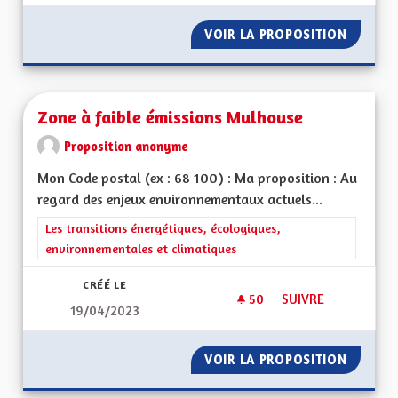
VOIR LA PROPOSITION
MODÈLE
Zone à faible émissions Mulhouse
Proposition anonyme
Mon Code postal (ex : 68 100) : Ma proposition : Au
regard des enjeux environnementaux actuels...
Filtrer les résultats de la catégorie : Les transitions énergéti
Les transitions énergétiques, écologiques,
environnementales et climatiques
CRÉÉ LE
50
50 ABONNÉS
SUIVRE
19/04/2023
ZONE À FAIBLE ÉM
VOIR LA PROPOSITION
ZONE À