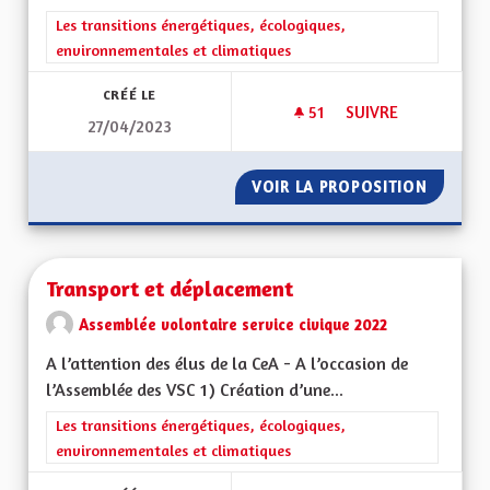
Filtrer les résultats de la catégorie : Les transitions énergéti
Les transitions énergétiques, écologiques,
environnementales et climatiques
CRÉÉ LE
51
51 ABONNÉS
SUIVRE
27/04/2023
FAVORISER LE DÉVE
VOIR LA PROPOSITION
FAVORI
Transport et déplacement
Assemblée volontaire service civique 2022
A l’attention des élus de la CeA - A l’occasion de
l’Assemblée des VSC 1) Création d’une...
Filtrer les résultats de la catégorie : Les transitions énergéti
Les transitions énergétiques, écologiques,
environnementales et climatiques