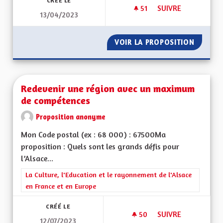
CRÉÉ LE
51
51 ABONNÉS
SUIVRE
13/04/2023
NE PLUS ACCEPTER
VOIR LA PROPOSITION
NE PLU
Redevenir une région avec un maximum
de compétences
Proposition anonyme
Mon Code postal (ex : 68 000) : 67500Ma
proposition : Quels sont les grands défis pour
l’Alsace...
Filtrer les résultats de la catégorie : La Culture, l'Education e
La Culture, l'Education et le rayonnement de l'Alsace
en France et en Europe
CRÉÉ LE
50
50 ABONNÉS
SUIVRE
12/07/2023
REDEVENIR UNE RÉ