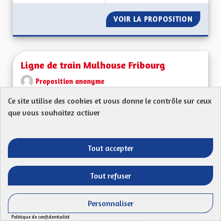
VOIR LA PROPOSITION
GÉNÉRA
Ligne de train Mulhouse Fribourg
Proposition anonyme
Mon Code postal (ex : 68 000) : 68800Ma
Ce site utilise des cookies et vous donne le contrôle sur ceux
proposition : Serait-il possible de rouvrir une ligne...
que vous souhaitez activer
Filtrer les résultats de la catégorie : Les services publics en pro
Les services publics en proximité
Tout accepter
CRÉÉ LE
52
52 ABONNÉS
SUIVRE
13/04/2023
LIGNE DE TRAIN M
Tout refuser
VOIR LA PROPOSITION
LIGNE 
Personnaliser
Politique de confidentialité