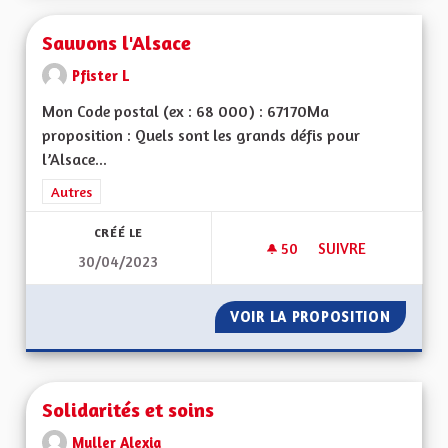
Sauvons l'Alsace
Pfister L
Mon Code postal (ex : 68 000) : 67170Ma
proposition : Quels sont les grands défis pour
l’Alsace...
Filtrer les résultats de la catégorie : Autres
Autres
CRÉÉ LE
50
50 ABONNÉS
SUIVRE
30/04/2023
SAUVONS L'ALSACE
VOIR LA PROPOSITION
SAUVON
Solidarités et soins
Muller Alexia