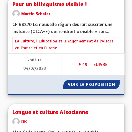
Pour un bilinguisme visible !
Martin Scholer
CP 68870 La nouvelle région devrait susciter une
instance (OLCA++) qui rendrait « visible » son...
Filtrer les résultats de la catégorie : La Culture, l'Education e
La Culture, l'Education et le rayonnement de l'Alsace
en France et en Europe
CRÉÉ LE
49
49 ABONNÉS
SUIVRE
04/07/2023
POUR UN BILINGUISM
VOIR LA PROPOSITION
POUR UN
Langue et culture Alsacienne
DK