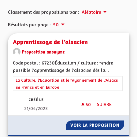
Classement des propositions par :
Aléatoire
Résultats par page :
50
Apprentissage de l’alsacien
Proposition anonyme
Code postal : 67230Éducation / culture : rendre
possible l’apprentissage de l’alsacien dès la...
Filtrer les résultats de la catégorie : La Culture, l'Education e
La Culture, l'Education et le rayonnement de l'Alsace
en France et en Europe
CRÉÉ LE
50
50 ABONNÉS
SUIVRE
21/04/2023
APPRENTISSAGE DE 
VOIR LA PROPOSITION
APPREN