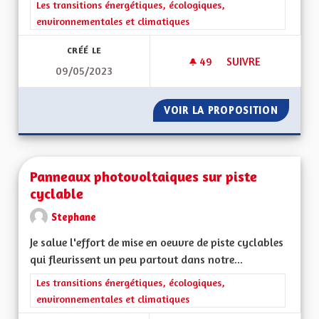
Filtrer les résultats de la catégorie : Les transitions énergéti
Les transitions énergétiques, écologiques,
environnementales et climatiques
CRÉÉ LE
49
49 ABONNÉS
SUIVRE
09/05/2023
COMMUNICATION S
VOIR LA PROPOSITION
COMMUN
Panneaux photovoltaiques sur piste
cyclable
Stephane
Je salue l'effort de mise en oeuvre de piste cyclables
qui fleurissent un peu partout dans notre...
Filtrer les résultats de la catégorie : Les transitions énergéti
Les transitions énergétiques, écologiques,
environnementales et climatiques