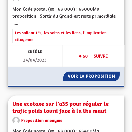
Mon Code postal (ex : 68 000) : 68000Ma
proposition : Sortir du Grand-est reste primordiale
.....
Filtrer les résultats de la catégorie : Les solidarités, les soins e
Les solidarités, les soins et les liens, l'implication
citoyenne
CRÉÉ LE
50
50 ABONNÉS
SUIVRE
24/04/2023
SOLIDARITÉS ET SO
VOIR LA PROPOSITION
SOLIDAR
Une ecotaxe sur l’a35 pour réguler le
trafic poids lourd face à la lkv maut
Proposition anonyme
Mon Code postal (ex : 68 000) : 68400Ma