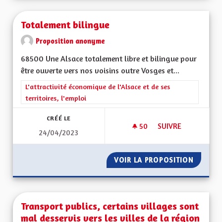
Totalement bilingue
Proposition anonyme
68500 Une Alsace totalement libre et bilingue pour
être ouverte vers nos voisins outre Vosges et...
Filtrer les résultats de la catégorie : L'attractivité économique 
L'attractivité économique de l'Alsace et de ses
territoires, l'emploi
CRÉÉ LE
50
50 ABONNÉS
SUIVRE
24/04/2023
TOTALEMENT BILIN
VOIR LA PROPOSITION
TOTALE
Transport publics, certains villages sont
mal desservis vers les villes de la région