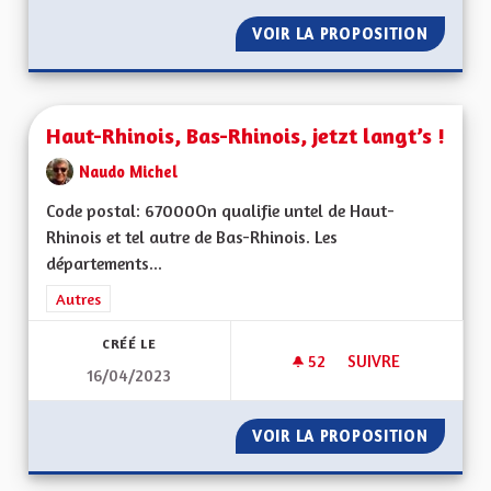
VOIR LA PROPOSITION
GÉRER 
Haut-Rhinois, Bas-Rhinois, jetzt langt’s !
Naudo Michel
Code postal: 67000On qualifie untel de Haut-
Rhinois et tel autre de Bas-Rhinois. Les
départements...
Filtrer les résultats de la catégorie : Autres
Autres
CRÉÉ LE
52
52 ABONNÉS
SUIVRE
16/04/2023
HAUT-RHINOIS, BAS-
VOIR LA PROPOSITION
HAUT-RH