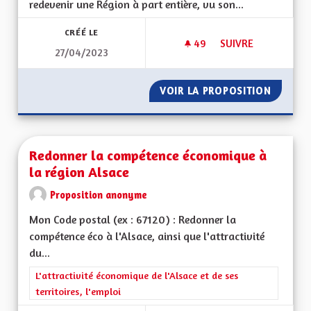
redevenir une Région à part entière, vu son...
CRÉÉ LE
49
49 ABONNÉS
SUIVRE
27/04/2023
DÉFIS ALSACE DE D
VOIR LA PROPOSITION
DÉFIS 
Redonner la compétence économique à
la région Alsace
Proposition anonyme
Mon Code postal (ex : 67120) : Redonner la
compétence éco à l'Alsace, ainsi que l'attractivité
du...
Filtrer les résultats de la catégorie : L'attractivité économique 
L'attractivité économique de l'Alsace et de ses
territoires, l'emploi