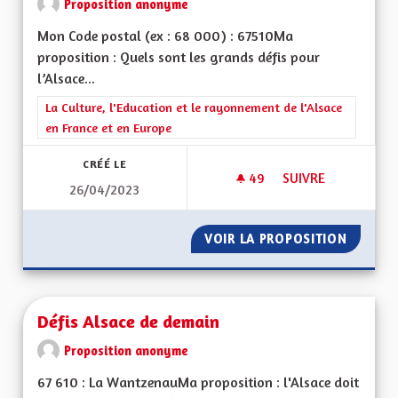
Proposition anonyme
Mon Code postal (ex : 68 000) : 67510Ma
proposition : Quels sont les grands défis pour
l’Alsace...
Filtrer les résultats de la catégorie : La Culture, l'Education e
La Culture, l'Education et le rayonnement de l'Alsace
en France et en Europe
CRÉÉ LE
49
49 ABONNÉS
SUIVRE
26/04/2023
RENFORCEMENT POS
VOIR LA PROPOSITION
RENFOR
Défis Alsace de demain
Proposition anonyme
67 610 : La WantzenauMa proposition : l'Alsace doit