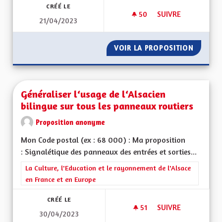
CRÉÉ LE
50
50 ABONNÉS
SUIVRE
21/04/2023
REDONNER LA COMP
VOIR LA PROPOSITION
REDONN
Généraliser l‘usage de l‘Alsacien
bilingue sur tous les panneaux routiers
Proposition anonyme
Mon Code postal (ex : 68 000) : Ma proposition
: Signalétique des panneaux des entrées et sorties...
Filtrer les résultats de la catégorie : La Culture, l'Education e
La Culture, l'Education et le rayonnement de l'Alsace
en France et en Europe
CRÉÉ LE
51
51 ABONNÉS
SUIVRE
30/04/2023
GÉNÉRALISER L‘USA