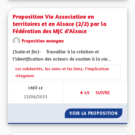
Proposition Vie Associative en
territoires et en Alsace (2/2) par la
Fédération des MJC d’Alsace
Proposition anonyme
(Suite et fin)- Travailler à la création et
l’identification des acteurs de soutien à la vie...
Filtrer les résultats de la catégorie : Les solidarités, les soins e
Les solidarités, les soins et les liens, l'implication
citoyenne
CRÉÉ LE
49
49 ABONNÉS
SUIVRE
23/06/2023
PROPOSITION VIE A
VOIR LA PROPOSITION
PROPOSI