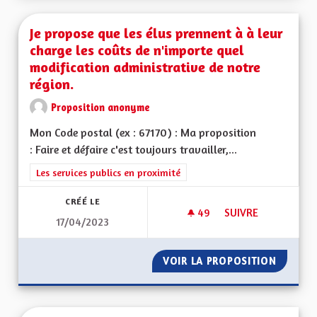
Je propose que les élus prennent à à leur
charge les coûts de n'importe quel
modification administrative de notre
région.
Proposition anonyme
Mon Code postal (ex : 67170) : Ma proposition
: Faire et défaire c'est toujours travailler,...
Filtrer les résultats de la catégorie : Les services publics en pro
Les services publics en proximité
CRÉÉ LE
49
49 ABONNÉS
SUIVRE
17/04/2023
JE PROPOSE QUE LE
VOIR LA PROPOSITION
JE PRO