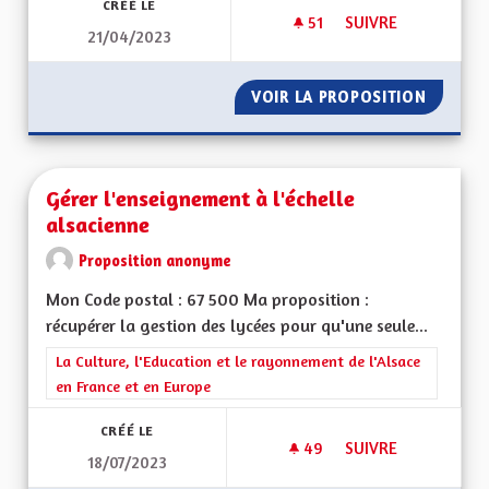
CRÉÉ LE
51
51 ABONNÉS
SUIVRE
21/04/2023
TRANSPORT ET DÉ
VOIR LA PROPOSITION
TRANSP
Gérer l'enseignement à l'échelle
alsacienne
Proposition anonyme
Mon Code postal : 67 500 Ma proposition :
récupérer la gestion des lycées pour qu'une seule...
Filtrer les résultats de la catégorie : La Culture, l'Education e
La Culture, l'Education et le rayonnement de l'Alsace
en France et en Europe
CRÉÉ LE
49
49 ABONNÉS
SUIVRE
18/07/2023
GÉRER L'ENSEIGNEM