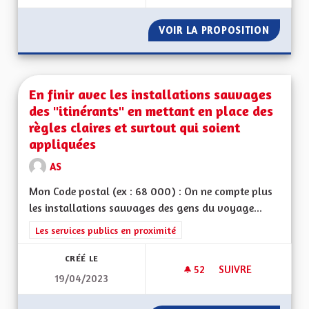
VOIR LA PROPOSITION
SAUVER
En finir avec les installations sauvages
des "itinérants" en mettant en place des
règles claires et surtout qui soient
appliquées
AS
Mon Code postal (ex : 68 000) : On ne compte plus
les installations sauvages des gens du voyage...
Filtrer les résultats de la catégorie : Les services publics en pro
Les services publics en proximité
CRÉÉ LE
52
52 ABONNÉS
SUIVRE
19/04/2023
EN FINIR AVEC LES