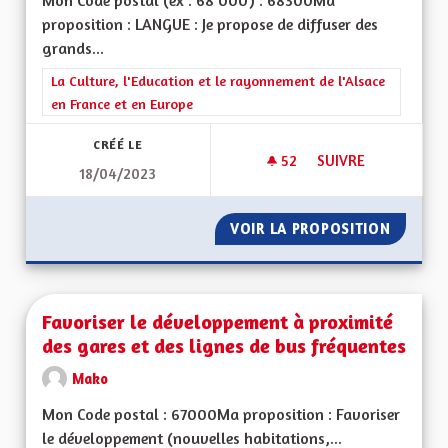
Mon Code postal (ex : 68 000) : 68300Ma
proposition : LANGUE : Je propose de diffuser des
grands...
Filtrer les résultats de la catégorie : La Culture, l'Education e
La Culture, l'Education et le rayonnement de l'Alsace
en France et en Europe
CRÉÉ LE
52
52 ABONNÉS
SUIVRE
18/04/2023
LANGUE ET CULTUR
VOIR LA PROPOSITION
LANGUE
Favoriser le développement à proximité
des gares et des lignes de bus fréquentes
Mako
Mon Code postal : 67000Ma proposition : Favoriser
le développement (nouvelles habitations,...