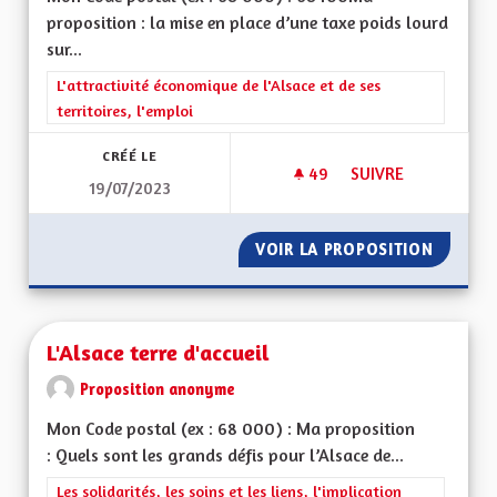
proposition : la mise en place d’une taxe poids lourd
sur...
Filtrer les résultats de la catégorie : L'attractivité économique 
L'attractivité économique de l'Alsace et de ses
territoires, l'emploi
CRÉÉ LE
49
49 ABONNÉS
SUIVRE
19/07/2023
UNE ECOTAXE SUR L
VOIR LA PROPOSITION
UNE EC
L'Alsace terre d'accueil
Proposition anonyme
Mon Code postal (ex : 68 000) : Ma proposition
: Quels sont les grands défis pour l’Alsace de...
Filtrer les résultats de la catégorie : Les solidarités, les soins e
Les solidarités, les soins et les liens, l'implication