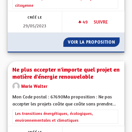
citoyenne
CRÉÉ LE
49
49 ABONNÉS
SUIVRE
29/05/2023
L'ALSACE TERRE D'A
VOIR LA PROPOSITION
L'ALSAC
Ne plus accepter n'importe quel projet en
matière d'énergie renouvelable
Marie Walter
Mon Code postal : 67690Ma proposition : Ne pas
accepter les projets coûte que coûte sans prendre...
Filtrer les résultats de la catégorie : Les transitions énergéti
Les transitions énergétiques, écologiques,
environnementales et climatiques