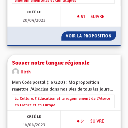
environnementales et climatiques
CRÉÉ LE
51
51 ABONNÉS
SUIVRE
20/04/2023
S'ADAPTER AUX CH
VOIR LA PROPOSITION
S'ADAP
Sauver notre langue régionale
Hirth
Mon Code postal (: 67220) : Ma proposition
remettre l’Alsacien dans nos vies de tous les jours...
Filtrer les résultats de la catégorie : La Culture, l'Education e
La Culture, l'Education et le rayonnement de l'Alsace
en France et en Europe
CRÉÉ LE
51
51 ABONNÉS
SUIVRE
14/04/2023
SAUVER NOTRE LA