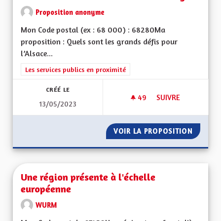
Proposition anonyme
Mon Code postal (ex : 68 000) : 68280Ma
proposition : Quels sont les grands défis pour
l’Alsace...
Filtrer les résultats de la catégorie : Les services publics en pro
Les services publics en proximité
CRÉÉ LE
49
49 ABONNÉS
SUIVRE
13/05/2023
TRANSPORT PUBLICS
VOIR LA PROPOSITION
TRANSPO
Une région présente à l'échelle
européenne
WURM