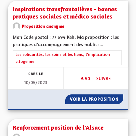
Inspirations transfrontalières - bonnes
pratiques sociales et médico sociales
Proposition anonyme
Mon Code postal : 77 694 Kehl Ma proposition : les
pratiques d'accompagnement des publics...
Filtrer les résultats de la catégorie : Les solidarités, les soins e
Les solidarités, les soins et les liens, l'implication
citoyenne
CRÉÉ LE
50
50 ABONNÉS
SUIVRE
10/05/2023
INSPIRATIONS TRAN
VOIR LA PROPOSITION
INSPIR
Renforcement position de l'Alsace