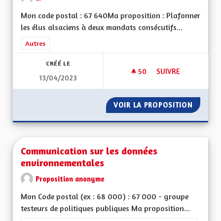
Mon code postal : 67 640Ma proposition : Plafonner
les élus alsaciens à deux mandats consécutifs...
Filtrer les résultats de la catégorie : Autres
Autres
CRÉÉ LE
50
50 ABONNÉS
SUIVRE
13/04/2023
UN MAXIMUM DE DE
VOIR LA PROPOSITION
UN MAX
Communication sur les données
environnementales
Proposition anonyme
Mon Code postal (ex : 68 000) : 67 000 - groupe
testeurs de politiques publiques Ma proposition...