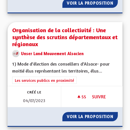
VOIR LA PROPOSITION
EN FIN
Organisation de la collectivité : Une
synthèse des scrutins départementaux et
régionaux
Unser Land Mouvement Alsacien
1) Mode d'élection des conseillers d'Alsace- pour
moitié élus représentant les territoires, élus...
Filtrer les résultats de la catégorie : Les services publics en pro
Les services publics en proximité
CRÉÉ LE
55
55 ABONNÉS
SUIVRE
04/07/2023
ORGANISATION DE 
VOIR LA PROPOSITION
ORGANI