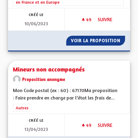
en France et en Europe
CRÉÉ LE
49
49 ABONNÉS
SUIVRE
10/06/2023
UNE ALSACE PLUS V
VOIR LA PROPOSITION
UNE AL
Mineurs non accompagnés
Proposition anonyme
Mon Code postal (ex : 60) : 67170Ma proposition
: Faire prendre en charge par l'état les frais de...
Filtrer les résultats de la catégorie : Autres
Autres
CRÉÉ LE
49
49 ABONNÉS
SUIVRE
13/04/2023
MINEURS NON ACC