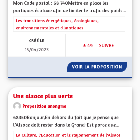
Mon Code postal : 68 740Mettre en place les
portiques écotaxe afin de limiter le trafic des poids...
Filtrer les résultats de la catégorie : Les transitions énergéti
Les transitions énergétiques, écologiques,
environnementales et climatiques
CRÉÉ LE
49
49 ABONNÉS
SUIVRE
15/04/2023
LIMITER LE TRAFIC 
VOIR LA PROPOSITION
LIMITER
Une alsace plus verte
Proposition anonyme
68350Bonjour,En dehors du fait que je pense que
l'Alsace doit rester dans le Grand-Est parce que...
Filtrer les résultats de la catégorie : La Culture, l'Education e
La Culture, l'Education et le rayonnement de l'Alsace