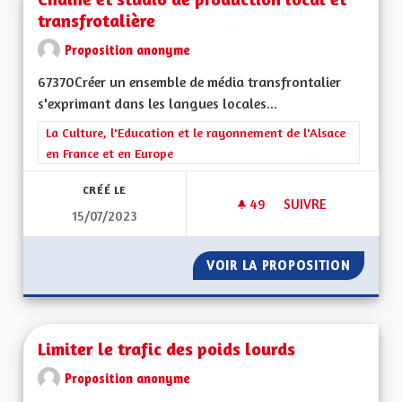
transfrotalière
Proposition anonyme
67370Créer un ensemble de média transfrontalier
s'exprimant dans les langues locales...
Filtrer les résultats de la catégorie : La Culture, l'Education e
La Culture, l'Education et le rayonnement de l'Alsace
en France et en Europe
CRÉÉ LE
49
49 ABONNÉS
SUIVRE
15/07/2023
CHAINE ET STUDIO 
VOIR LA PROPOSITION
CHAINE
Limiter le trafic des poids lourds
Proposition anonyme