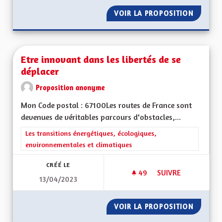
VOIR LA PROPOSITION
MINEUR
Etre innovant dans les libertés de se
déplacer
Proposition anonyme
Mon Code postal : 67100Les routes de France sont
devenues de véritables parcours d'obstacles,...
Filtrer les résultats de la catégorie : Les transitions énergéti
Les transitions énergétiques, écologiques,
environnementales et climatiques
CRÉÉ LE
49
49 ABONNÉS
SUIVRE
13/04/2023
ETRE INNOVANT DAN
VOIR LA PROPOSITION
ETRE I