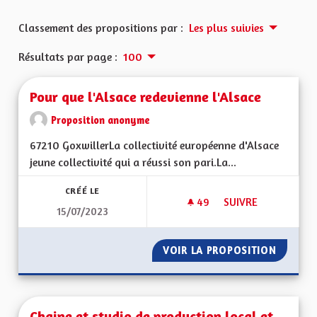
Classement des propositions par :
Les plus suivies
Résultats par page :
100
Pour que l'Alsace redevienne l'Alsace
Proposition anonyme
67210 GoxwillerLa collectivité européenne d'Alsace
jeune collectivité qui a réussi son pari.La...
CRÉÉ LE
49
49 ABONNÉS
SUIVRE
15/07/2023
POUR QUE L'ALSACE
VOIR LA PROPOSITION
POUR Q
Chaine et studio de production local et