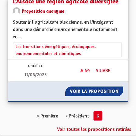
L'Alsace une région agricole diversifiée
Proposition anonyme
Soutenir l'agriculture alsacienne, en l'intégrant
dans une démarche environnementale notamment
en...
Filtrer les résultats de la catégorie : Les transitions énergéti
Les transitions énergétiques, écologiques,
environnementales et climatiques
CRÉÉ LE
49
49 ABONNÉS
SUIVRE
11/06/2023
L'ALSACE UNE RÉGI
VOIR LA PROPOSITION
L'ALSAC
« Première
‹ Précédent
6
Voir toutes les propositions retirées