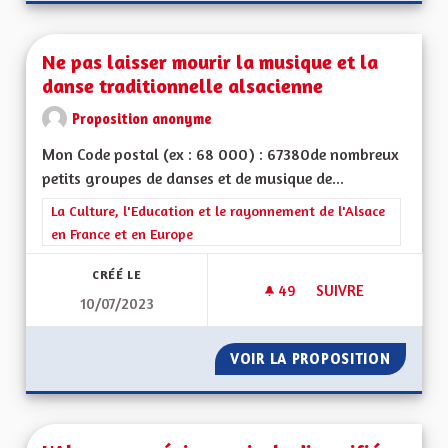
Ne pas laisser mourir la musique et la
danse traditionnelle alsacienne
Proposition anonyme
Mon Code postal (ex : 68 000) : 67380de nombreux
petits groupes de danses et de musique de...
Filtrer les résultats de la catégorie : La Culture, l'Education e
La Culture, l'Education et le rayonnement de l'Alsace
en France et en Europe
CRÉÉ LE
49
49 ABONNÉS
SUIVRE
10/07/2023
NE PAS LAISSER MO
VOIR LA PROPOSITION
NE PAS