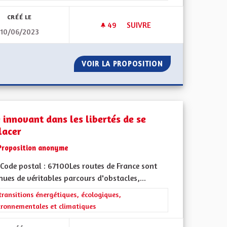
CRÉÉ LE
49
49 ABONNÉS
SUIVRE
10/06/2023
 LOURDS
UNE ALSACE PLUS VERTE
IC DES POIDS LOURDS
VOIR LA PROPOSITION
UNE ALSACE PLU
 innovant dans les libertés de se
lacer
Proposition anonyme
Code postal : 67100Les routes de France sont
ues de véritables parcours d'obstacles,...
rer les résultats de la catégorie : Les transitions énergétiques, écolog
transitions énergétiques, écologiques,
ironnementales et climatiques