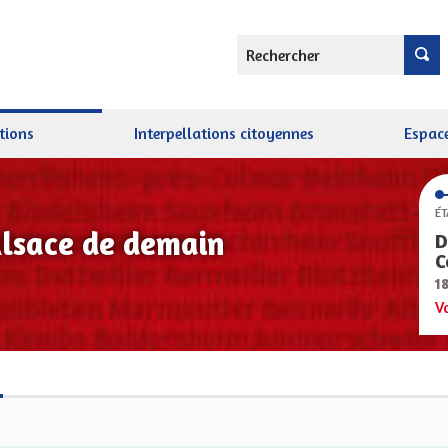
Rechercher
tions
Interpellations citoyennes
Espace
ÉT
Alsace de demain
D
C
1
V