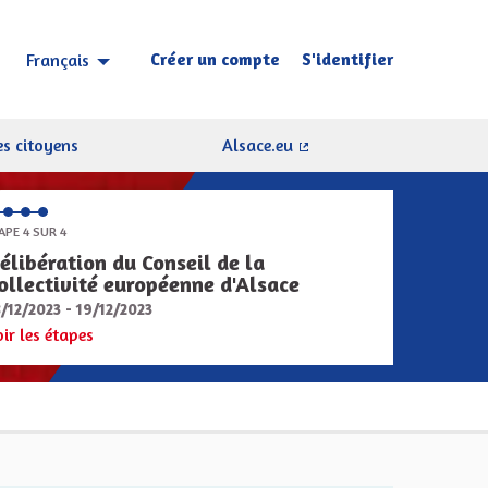
Créer un compte
S'identifier
Français
Choisir la langue
Sprache wählen
s citoyens
Alsace.eu
(Lien externe)
APE 4 SUR 4
élibération du Conseil de la
ollectivité européenne d'Alsace
8/12/2023 - 19/12/2023
oir les étapes