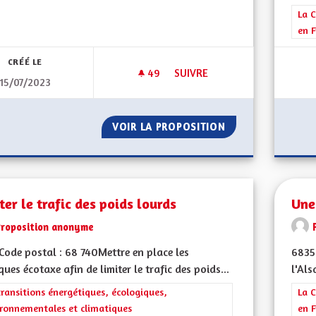
Filt
La C
en F
CRÉÉ LE
49
49 ABONNÉS
SUIVRE
15/07/2023
POUR QUE L'ALSACE REDEVIEN
VOIR LA PROPOSITION
POUR QUE L'ALSA
ter le trafic des poids lourds
Une
Proposition anonyme
ode postal : 68 740Mettre en place les
6835
ques écotaxe afin de limiter le trafic des poids...
l'Als
rer les résultats de la catégorie : Les transitions énergétiques, écolog
transitions énergétiques, écologiques,
Filt
La C
ronnementales et climatiques
en F