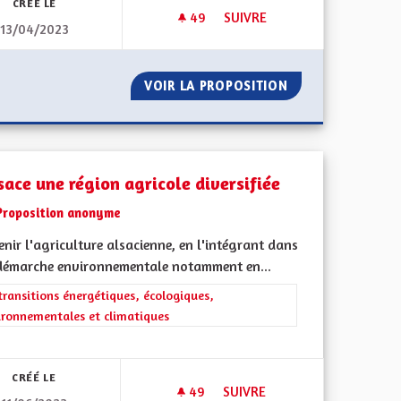
CRÉÉ LE
49
49 ABONNÉS
SUIVRE
13/04/2023
ETRE INNOVANT DANS LES LIB
CCOMPAGNÉS
VOIR LA PROPOSITION
ETRE INNOVANT D
sace une région agricole diversifiée
Proposition anonyme
nir l'agriculture alsacienne, en l'intégrant dans
démarche environnementale notamment en...
rer les résultats de la catégorie : Les transitions énergétiques, écolog
transitions énergétiques, écologiques,
ironnementales et climatiques
ment de l'Alsace en France et en Europe
CRÉÉ LE
49
49 ABONNÉS
SUIVRE