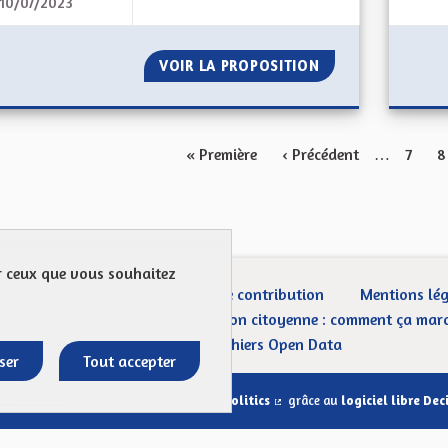
10/07/2023
NE PAS LAISSER MOURIR LA M
VOIR LA PROPOSITION
NE PAS LAISSER 
« Première
‹ Précédent
…
7
8
ur ceux que vous souhaitez
ection des Données
Charte de contribution
Mentions lé
CGU
Droit d’interpellation citoyenne : comment ça mar
Télécharger les fichiers Open Data
ser
Tout accepter
Site réalisé par
Open Source Politics
grâce au
logiciel libre Dec
(Lien externe)