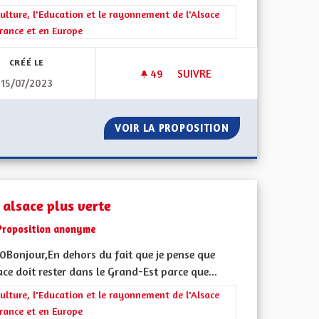
rer les résultats de la catégorie : La Culture, l'Education et le rayonne
ulture, l'Education et le rayonnement de l'Alsace
rance et en Europe
CRÉÉ LE
49
49 ABONNÉS
SUIVRE
15/07/2023
NE L'ALSACE
CHAINE ET STUDIO DE PRODU
CE REDEVIENNE L'ALSACE
VOIR LA PROPOSITION
CHAINE ET STUD
 alsace plus verte
Proposition anonyme
0Bonjour,En dehors du fait que je pense que
ace doit rester dans le Grand-Est parce que...
iques, environnementales et climatiques
rer les résultats de la catégorie : La Culture, l'Education et le rayonne
ulture, l'Education et le rayonnement de l'Alsace
rance et en Europe