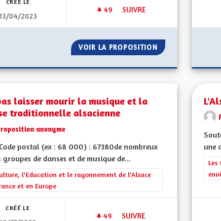
CRÉÉ LE
49
49 ABONNÉS
SUIVRE
13/04/2023
MINEURS NON ACCOMPAGNÉS
VOIR LA PROPOSITION
MINEURS NON A
as laisser mourir la musique et la
L'Al
e traditionnelle alsacienne
Proposition anonyme
Soute
Code postal (ex : 68 000) : 67380de nombreux
une 
s groupes de danses et de musique de...
Filt
Les 
env
rer les résultats de la catégorie : La Culture, l'Education et le rayonne
ulture, l'Education et le rayonnement de l'Alsace
rance et en Europe
CRÉÉ LE
49
49 ABONNÉS
SUIVRE