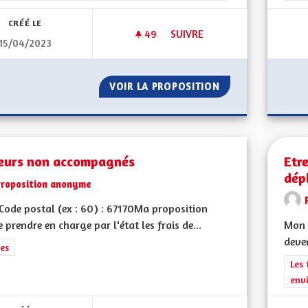
CRÉÉ LE
49
49 ABONNÉS
SUIVRE
15/04/2023
LIMITER LE TRAFIC DES POIDS
VOIR LA PROPOSITION
LIMITER LE TRAF
eurs non accompagnés
Etre
dép
Proposition anonyme
ode postal (ex : 60) : 67170Ma proposition
re prendre en charge par l'état les frais de...
Mon 
deven
rer les résultats de la catégorie : Autres
es
Filt
Les 
env