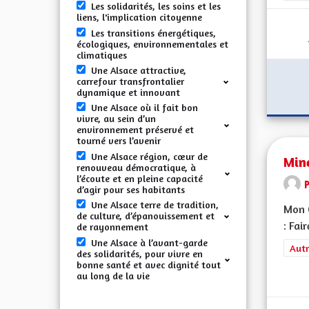
Les solidarités, les soins et les
liens, l'implication citoyenne
Les transitions énergétiques,
écologiques, environnementales et
climatiques
Une Alsace attractive,
carrefour transfrontalier
dynamique et innovant
Une Alsace où il fait bon
vivre, au sein d’un
environnement préservé et
tourné vers l’avenir
Une Alsace région, cœur de
Min
renouveau démocratique, à
l’écoute et en pleine capacité
d’agir pour ses habitants
Une Alsace terre de tradition,
Mon C
de culture, d’épanouissement et
: Fai
de rayonnement
Une Alsace à l’avant-garde
Filt
Autr
des solidarités, pour vivre en
bonne santé et avec dignité tout
au long de la vie