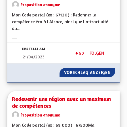
Proposition anonyme
Mon Code postal (ex : 67120) : Redonner la
compétence éco à l'Alsace, ainsi que l'attractivité
du...
Ergebnisse nach Kategorie filtern:
ERSTELLT AM
50
50 FOLLOWER
FOLGEN
21/04/2023
REDONNER LA COMP
VORSCHLAG ANZEIGEN
REDONN
Redevenir une région avec un maximum
de compétences
Proposition anonyme
Mon Code postal (ex : 68 000) : 67500Ma