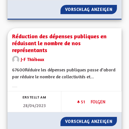
VORSCHLAG ANZEIGEN
RÉDUIR
Réduction des dépenses publiques en
réduisant le nombre de nos
représentants
J-F Thiébaux
67600Réduire les dépenses publiques passe d'abord
par réduire le nombre de collectivités et...
Ergebnisse nach Kategorie filtern:
ERSTELLT AM
51
51 FOLLOWER
FOLGEN
28/04/2023
RÉDUCTION DES DÉ
VORSCHLAG ANZEIGEN
RÉDUCT