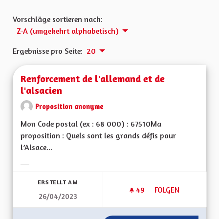
Vorschläge sortieren nach:
Z-A (umgekehrt alphabetisch)
Ergebnisse pro Seite:
20
Renforcement de l'allemand et de
l'alsacien
Proposition anonyme
Mon Code postal (ex : 68 000) : 67510Ma
proposition : Quels sont les grands défis pour
l’Alsace...
Ergebnisse nach Kategorie filtern:
ERSTELLT AM
49
49 FOLLOWER
FOLGEN
26/04/2023
RENFORCEMENT DE L