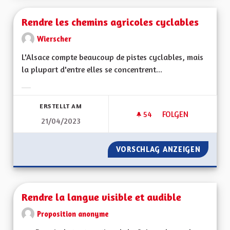
Rendre les chemins agricoles cyclables
Wierscher
L'Alsace compte beaucoup de pistes cyclables, mais
la plupart d'entre elles se concentrent...
Ergebnisse nach Kategorie filtern:
ERSTELLT AM
54
54 FOLLOWER
FOLGEN
21/04/2023
RENDRE LES CHEMI
VORSCHLAG ANZEIGEN
RENDRE
Rendre la langue visible et audible
Proposition anonyme