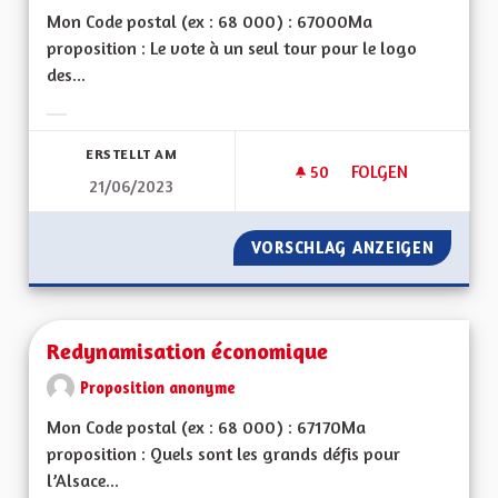
Mon Code postal (ex : 68 000) : 67000Ma
proposition : Le vote à un seul tour pour le logo
des...
Ergebnisse nach Kategorie filtern:
ERSTELLT AM
50
50 FOLLOWER
FOLGEN
21/06/2023
REFAISONS LE VOTE
VORSCHLAG ANZEIGEN
REFAIS
Redynamisation économique
Proposition anonyme
Mon Code postal (ex : 68 000) : 67170Ma
proposition : Quels sont les grands défis pour
l’Alsace...