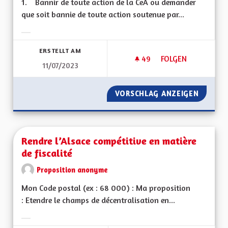
1. Bannir de toute action de la CeA ou demander
que soit bannie de toute action soutenue par...
Ergebnisse nach Kategorie filtern:
ERSTELLT AM
49
49 FOLLOWER
FOLGEN
11/07/2023
RENDRE LA LANGUE 
VORSCHLAG ANZEIGEN
RENDRE
Rendre l’Alsace compétitive en matière
de fiscalité
Proposition anonyme
Mon Code postal (ex : 68 000) : Ma proposition
: Etendre le champs de décentralisation en...
Ergebnisse nach Kategorie filtern: