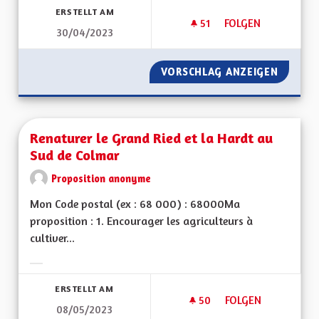
ERSTELLT AM
51
51 FOLLOWER
FOLGEN
30/04/2023
RENDRE L’ALSACE C
VORSCHLAG ANZEIGEN
RENDRE 
Renaturer le Grand Ried et la Hardt au
Sud de Colmar
Proposition anonyme
Mon Code postal (ex : 68 000) : 68000Ma
proposition : 1. Encourager les agriculteurs à
cultiver...
Ergebnisse nach Kategorie filtern:
ERSTELLT AM
50
50 FOLLOWER
FOLGEN
08/05/2023
RENATURER LE GRA