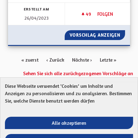
Ergebnisse nach Kategorie filtern:
ERSTELLT AM
49
49 FOLLOWER
FOLGEN
26/04/2023
RECUPERATION D'EA
VORSCHLAG ANZEIGEN
RECUPE
« zuerst
‹ Zurück
Nächste ›
Letzte »
Sehen Sie sich alle zurückgezogenen Vorschläge an
Diese Webseite verwendet 'Cookies' um Inhalte und
Anzeigen zu personalisieren und zu analysieren. Bestimmen
Protection des Données
Charte de contribution
Sie, welche Dienste benutzt werden dürfen
Mentions légales
Was sind Gremien?
Standardtitel für terms-and-conditions
Standardtitel für initiatives
Alle akzeptieren
Open Data Dateien herunterladen
Entre vos mains - Collectivité européenne 
Entre vos mains - Collectivité euro
Entre vos mains - Collectivité
Entre vos mains - Collect