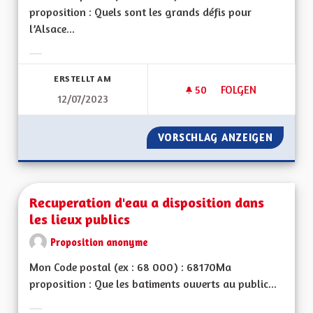
proposition : Quels sont les grands défis pour
l’Alsace...
Ergebnisse nach Kategorie filtern:
ERSTELLT AM
50
50 FOLLOWER
FOLGEN
12/07/2023
REDEVENIR UNE RÉ
VORSCHLAG ANZEIGEN
REDEVE
Recuperation d'eau a disposition dans
les lieux publics
Proposition anonyme
Mon Code postal (ex : 68 000) : 68170Ma
proposition : Que les batiments ouverts au public...