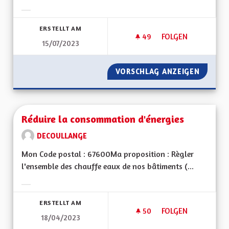
Ergebnisse nach Kategorie filtern:
ERSTELLT AM
49
49 FOLLOWER
FOLGEN
15/07/2023
REDYNAMISATION 
VORSCHLAG ANZEIGEN
REDYNA
Réduire la consommation d'énergies
DECOULLANGE
Mon Code postal : 67600Ma proposition : Règler
l'ensemble des chauffe eaux de nos bâtiments (...
Ergebnisse nach Kategorie filtern:
ERSTELLT AM
50
50 FOLLOWER
FOLGEN
18/04/2023
RÉDUIRE LA CONSO