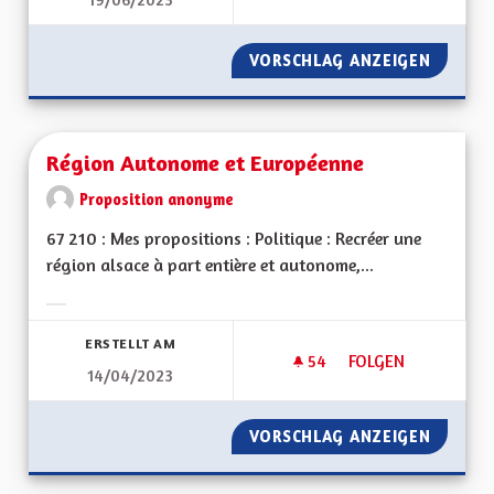
REGULARISATIONS 
VORSCHLAG ANZEIGEN
REGULA
Région Autonome et Européenne
Proposition anonyme
67 210 : Mes propositions : Politique : Recréer une
région alsace à part entière et autonome,...
Ergebnisse nach Kategorie filtern:
ERSTELLT AM
54
54 FOLLOWER
FOLGEN
14/04/2023
RÉGION AUTONOME
VORSCHLAG ANZEIGEN
RÉGION