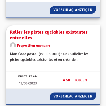
VORSCHLAG ANZEIGEN
RENATU
Relier les pistes cyclables existantes
entre elles
Proposition anonyme
Mon Code postal (ex : 68 000) : 68280Relier les
pistes cyclables existantes et en créer de...
Ergebnisse nach Kategorie filtern:
ERSTELLT AM
50
50 FOLLOWER
FOLGEN
13/05/2023
RELIER LES PISTES
VORSCHLAG ANZEIGEN
RELIER 