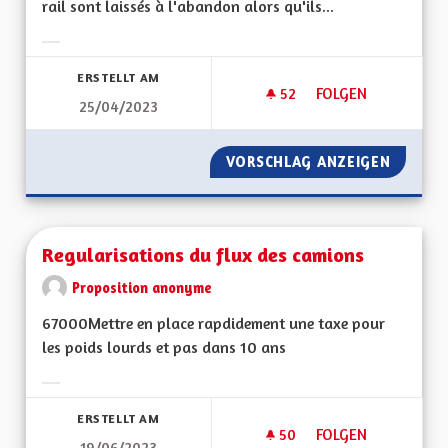
rail sont laissés à l'abandon alors qu'ils...
Ergebnisse nach Kategorie filtern:
ERSTELLT AM
52
52 FOLLOWER
FOLGEN
25/04/2023
RÉHABILITER LES A
VORSCHLAG ANZEIGEN
RÉHABI
Regularisations du flux des camions
Proposition anonyme
67000Mettre en place rapdidement une taxe pour
les poids lourds et pas dans 10 ans
Ergebnisse nach Kategorie filtern:
ERSTELLT AM
50
50 FOLLOWER
FOLGEN
19/06/2023