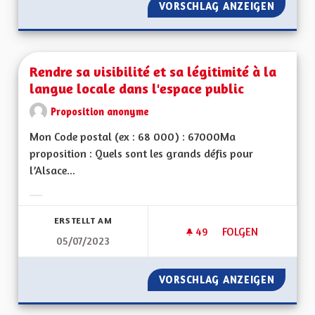
VORSCHLAG ANZEIGEN
RENFOR
Rendre sa visibilité et sa légitimité à la
langue locale dans l'espace public
Proposition anonyme
Mon Code postal (ex : 68 000) : 67000Ma
proposition : Quels sont les grands défis pour
l’Alsace...
Ergebnisse nach Kategorie filtern:
ERSTELLT AM
49
49 FOLLOWER
FOLGEN
05/07/2023
RENDRE SA VISIBILI
VORSCHLAG ANZEIGEN
RENDRE 