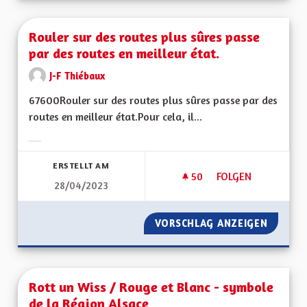
Rouler sur des routes plus sûres passe
par des routes en meilleur état.
J-F Thiébaux
67600Rouler sur des routes plus sûres passe par des
routes en meilleur état.Pour cela, il...
Ergebnisse nach Kategorie filtern:
ERSTELLT AM
50
50 FOLLOWER
FOLGEN
28/04/2023
ROULER SUR DES RO
VORSCHLAG ANZEIGEN
ROULER
Rott un Wiss / Rouge et Blanc - symbole
de la Région Alsace