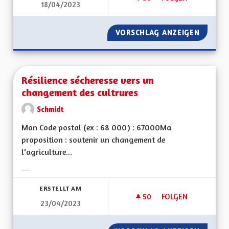
18/04/2023
RESTAURANT SOLIDA
VORSCHLAG ANZEIGEN
RESTAU
Résilience sécheresse vers un
changement des cultrures
Schmidt
Mon Code postal (ex : 68 000) : 67000Ma
proposition : soutenir un changement de
l'agriculture...
Ergebnisse nach Kategorie filtern:
ERSTELLT AM
50
50 FOLLOWER
FOLGEN
23/04/2023
RÉSILIENCE SÉCHE