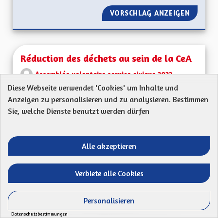
VORSCHLAG ANZEIGEN
RÉDUCT
Réduction des déchets au sein de la CeA
Assemblée volontaire service civique 2022
Diese Webseite verwendet 'Cookies' um Inhalte und
A l’attention des élus de la CeA, à l’occasion de
Anzeigen zu personalisieren und zu analysieren. Bestimmen
l’Assemblée des VSC Valorisation des...
Sie, welche Dienste benutzt werden dürfen
Ergebnisse nach Kategorie filtern:
ERSTELLT AM
50
50 FOLLOWER
FOLGEN
Alle akzeptieren
21/04/2023
RÉDUCTION DES DÉC
Verbiete alle Cookies
VORSCHLAG ANZEIGEN
RÉDUCT
Personalisieren
Datenschutzbestimmungen