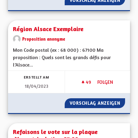
VORSCHLAG ANZEIGEN
RÉGION
Région Alsace Exemplaire
Proposition anonyme
Mon Code postal (ex : 68 000) : 67100 Ma
proposition : Quels sont les grands défis pour
l’Alsace...
ERSTELLT AM
49
49 FOLLOWER
FOLGEN
18/04/2023
RÉGION ALSACE EX
VORSCHLAG ANZEIGEN
RÉGION
Refaisons le vote sur la plaque