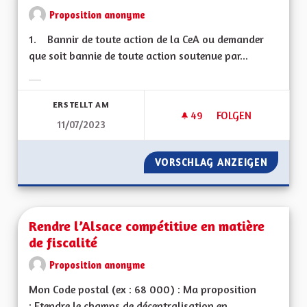
Proposition anonyme
1. Bannir de toute action de la CeA ou demander
que soit bannie de toute action soutenue par...
Ergebnisse nach Kategorie filtern:
ERSTELLT AM
49
49 FOLLOWER
FOLGEN
11/07/2023
RENDRE LA LANGUE 
VORSCHLAG ANZEIGEN
RENDRE
Rendre l’Alsace compétitive en matière
de fiscalité
Proposition anonyme
Mon Code postal (ex : 68 000) : Ma proposition
: Etendre le champs de décentralisation en...