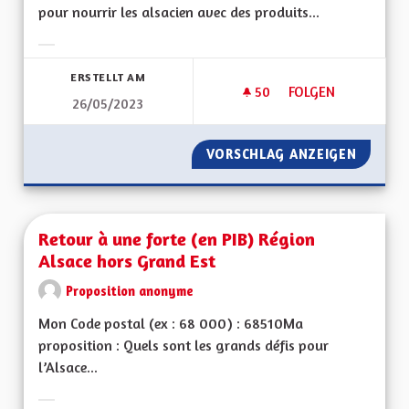
pour nourrir les alsacien avec des produits...
Ergebnisse nach Kategorie filtern:
ERSTELLT AM
50
50 FOLLOWER
FOLGEN
26/05/2023
RETOUR AU MARAI
VORSCHLAG ANZEIGEN
RETOUR
Retour à une forte (en PIB) Région
Alsace hors Grand Est
Proposition anonyme
Mon Code postal (ex : 68 000) : 68510Ma
proposition : Quels sont les grands défis pour
l’Alsace...