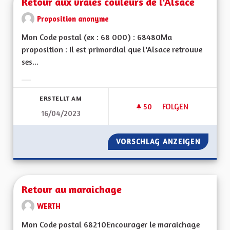
Retour aux vraies couleurs de l'Alsace
Proposition anonyme
Mon Code postal (ex : 68 000) : 68480Ma
proposition : Il est primordial que l'Alsace retrouve
ses...
Ergebnisse nach Kategorie filtern:
ERSTELLT AM
50
50 FOLLOWER
FOLGEN
16/04/2023
RETOUR AUX VRAIE
VORSCHLAG ANZEIGEN
RETOUR
Retour au maraichage
WERTH
Mon Code postal 68210Encourager le maraichage