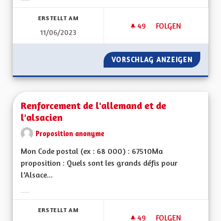
Ergebnisse nach Kategorie filtern:
ERSTELLT AM
49
49 FOLLOWER
FOLGEN
11/06/2023
RENFORCEMENT DES
VORSCHLAG ANZEIGEN
RENFOR
Renforcement de l'allemand et de
l'alsacien
Proposition anonyme
Mon Code postal (ex : 68 000) : 67510Ma
proposition : Quels sont les grands défis pour
l’Alsace...
Ergebnisse nach Kategorie filtern:
ERSTELLT AM
49
49 FOLLOWER
FOLGEN