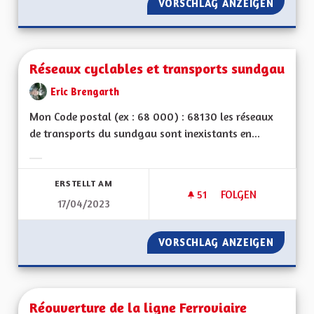
VORSCHLAG ANZEIGEN
RÉSILI
Réseaux cyclables et transports sundgau
Eric Brengarth
Mon Code postal (ex : 68 000) : 68130 les réseaux
de transports du sundgau sont inexistants en...
Ergebnisse nach Kategorie filtern:
ERSTELLT AM
51
51 FOLLOWER
FOLGEN
17/04/2023
RÉSEAUX CYCLABLE
VORSCHLAG ANZEIGEN
RÉSEAU
Réouverture de la ligne Ferroviaire