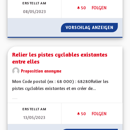
ERSTELLT AM
50
50 FOLLOWER
FOLGEN
08/05/2023
RENATURER LE GRA
VORSCHLAG ANZEIGEN
RENATU
Relier les pistes cyclables existantes
entre elles
Proposition anonyme
Mon Code postal (ex : 68 000) : 68280Relier les
pistes cyclables existantes et en créer de...
Ergebnisse nach Kategorie filtern:
ERSTELLT AM
50
50 FOLLOWER
FOLGEN
13/05/2023
RELIER LES PISTES