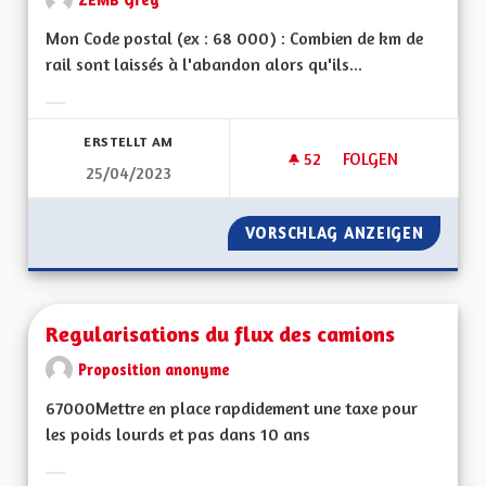
Mon Code postal (ex : 68 000) : Combien de km de
rail sont laissés à l'abandon alors qu'ils...
Ergebnisse nach Kategorie filtern:
ERSTELLT AM
52
52 FOLLOWER
FOLGEN
25/04/2023
RÉHABILITER LES A
VORSCHLAG ANZEIGEN
RÉHABI
Regularisations du flux des camions
Proposition anonyme
67000Mettre en place rapdidement une taxe pour
les poids lourds et pas dans 10 ans
Ergebnisse nach Kategorie filtern: