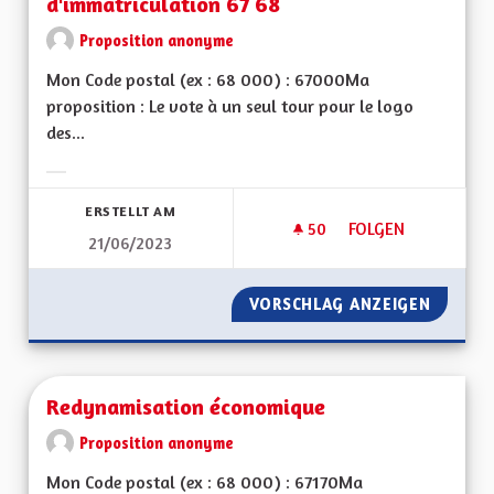
d'immatriculation 67 68
Proposition anonyme
Mon Code postal (ex : 68 000) : 67000Ma
proposition : Le vote à un seul tour pour le logo
des...
Ergebnisse nach Kategorie filtern:
ERSTELLT AM
50
50 FOLLOWER
FOLGEN
21/06/2023
REFAISONS LE VOTE
VORSCHLAG ANZEIGEN
REFAIS
Redynamisation économique
Proposition anonyme
Mon Code postal (ex : 68 000) : 67170Ma