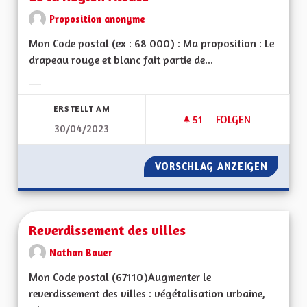
Proposition anonyme
Mon Code postal (ex : 68 000) : Ma proposition : Le
drapeau rouge et blanc fait partie de...
Ergebnisse nach Kategorie filtern:
ERSTELLT AM
51
51 FOLLOWER
FOLGEN
30/04/2023
ROTT UN WISS / RO
VORSCHLAG ANZEIGEN
ROTT U
Reverdissement des villes
Nathan Bauer
Mon Code postal (67110) Augmenter le
reverdissement des villes : végétalisation urbaine,