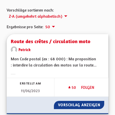
Vorschläge sortieren nach:
Z-A (umgekehrt alphabetisch)
Ergebnisse pro Seite:
50
Route des crêtes / circulation moto
Patrick
Mon Code postal (ex : 68 000) : Ma proposition
: interdire la circulation des motos sur la route...
Ergebnisse nach Kategorie filtern:
ERSTELLT AM
50
50 FOLLOWER
FOLGEN
11/06/2023
ROUTE DES CRÊTES
VORSCHLAG ANZEIGEN
ROUTE 