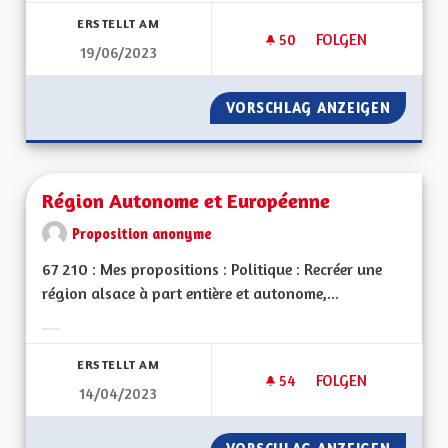
ERSTELLT AM
50
50 FOLLOWER
FOLGEN
19/06/2023
REGULARISATIONS 
VORSCHLAG ANZEIGEN
REGULA
Région Autonome et Européenne
Proposition anonyme
67 210 : Mes propositions : Politique : Recréer une
région alsace à part entière et autonome,...
Ergebnisse nach Kategorie filtern:
ERSTELLT AM
54
54 FOLLOWER
FOLGEN
14/04/2023
RÉGION AUTONOME