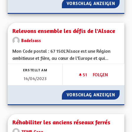
VORSCHLAG ANZEIGEN
RELIER 
Relevons ensemble les défis de l'Alsace
Badelsass
Mon Code postal : 67 150L’Alsace est une Région
ambitieuse et fière, au cœur de l’Europe et qui...
ERSTELLT AM
51
51 FOLLOWER
FOLGEN
14/04/2023
RELEVONS ENSEMBLE
VORSCHLAG ANZEIGEN
RELEVO
Réhabiliter les anciens réseaux ferrés
ZEMB Greg