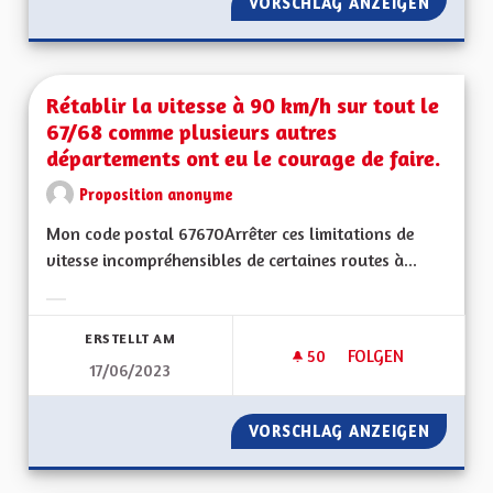
VORSCHLAG ANZEIGEN
RÉTABL
Rétablir la vitesse à 90 km/h sur tout le
67/68 comme plusieurs autres
départements ont eu le courage de faire.
Proposition anonyme
Mon code postal 67670Arrêter ces limitations de
vitesse incompréhensibles de certaines routes à...
Ergebnisse nach Kategorie filtern:
ERSTELLT AM
50
50 FOLLOWER
FOLGEN
17/06/2023
RÉTABLIR LA VITES
VORSCHLAG ANZEIGEN
RÉTABL