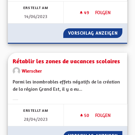
Ergebnisse nach Kategorie filtern:
ERSTELLT AM
49
49 FOLLOWER
FOLGEN
14/06/2023
RETOUR À UNE FORT
VORSCHLAG ANZEIGEN
RETOUR
Rétablir les zones de vacances scolaires
Wierscher
Parmi les inombrables effets négatifs de la création
de la région Grand Est, il y a eu...
Ergebnisse nach Kategorie filtern:
ERSTELLT AM
50
50 FOLLOWER
FOLGEN
28/04/2023
RÉTABLIR LES ZONE