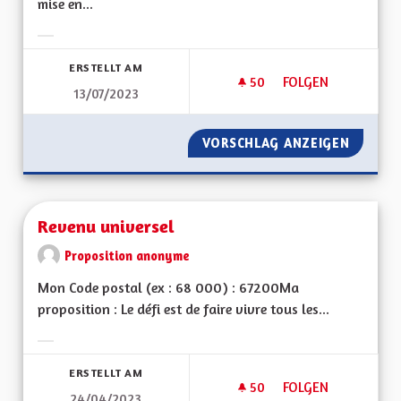
mise en...
Ergebnisse nach Kategorie filtern:
ERSTELLT AM
50
50 FOLLOWER
FOLGEN
13/07/2023
REVERDISSEMENT D
VORSCHLAG ANZEIGEN
REVERD
Revenu universel
Proposition anonyme
Mon Code postal (ex : 68 000) : 67200Ma
proposition : Le défi est de faire vivre tous les...
Ergebnisse nach Kategorie filtern:
ERSTELLT AM
50
50 FOLLOWER
FOLGEN
24/04/2023
REVENU UNIVERSEL