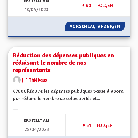
ERSTELLT AM
50
50 FOLLOWER
FOLGEN
18/04/2023
RÉDUIRE LA CONSO
VORSCHLAG ANZEIGEN
RÉDUIR
Réduction des dépenses publiques en
réduisant le nombre de nos
représentants
J-F Thiébaux
67600Réduire les dépenses publiques passe d'abord
par réduire le nombre de collectivités et...
Ergebnisse nach Kategorie filtern:
ERSTELLT AM
51
51 FOLLOWER
FOLGEN
28/04/2023
RÉDUCTION DES DÉ