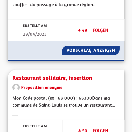
souffert du passage à la grande région...
Ergebnisse nach Kategorie filtern:
ERSTELLT AM
49
49 FOLLOWER
FOLGEN
29/04/2023
RESTER DANS LA R
VORSCHLAG ANZEIGEN
RESTER
Restaurant solidaire, insertion
Proposition anonyme
Mon Code postal (ex : 68 000) : 68300Dans ma
commune de Saint-Louis se trouve un restaurant...
Ergebnisse nach Kategorie filtern:
ERSTELLT AM
50
50 FOLLOWER
FOLGEN