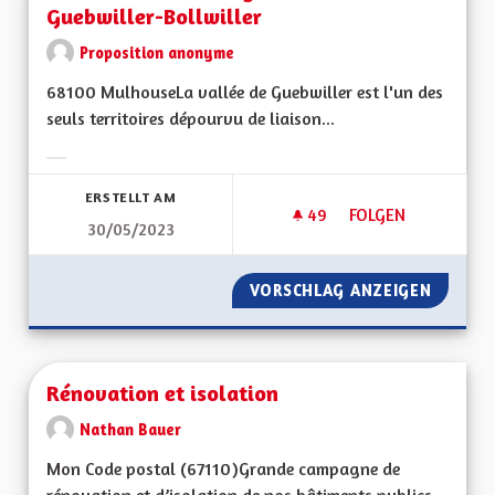
Guebwiller-Bollwiller
Proposition anonyme
68100 MulhouseLa vallée de Guebwiller est l'un des
seuls territoires dépourvu de liaison...
Ergebnisse nach Kategorie filtern:
ERSTELLT AM
49
49 FOLLOWER
FOLGEN
30/05/2023
RÉOUVERTURE DE L
VORSCHLAG ANZEIGEN
RÉOUVE
Rénovation et isolation
Nathan Bauer
Mon Code postal (67110)Grande campagne de