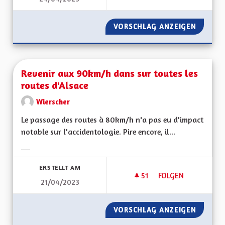
VORSCHLAG ANZEIGEN
REVENU
Revenir aux 90km/h dans sur toutes les
routes d'Alsace
Wierscher
Le passage des routes à 80km/h n'a pas eu d'impact
notable sur l'accidentologie. Pire encore, il...
Ergebnisse nach Kategorie filtern:
ERSTELLT AM
51
51 FOLLOWER
FOLGEN
21/04/2023
REVENIR AUX 90KM
VORSCHLAG ANZEIGEN
REVENI