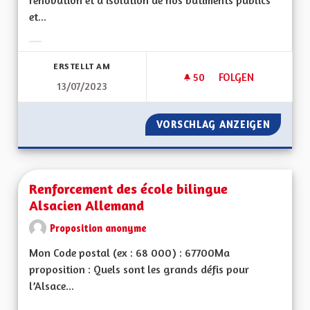
rénovation et d’isolation de nos bâtiments publics
et...
Ergebnisse nach Kategorie filtern:
ERSTELLT AM
50
50 FOLLOWER
FOLGEN
13/07/2023
RÉNOVATION ET IS
VORSCHLAG ANZEIGEN
RÉNOVA
Renforcement des école bilingue
Alsacien Allemand
Proposition anonyme
Mon Code postal (ex : 68 000) : 67700Ma
proposition : Quels sont les grands défis pour
l’Alsace...