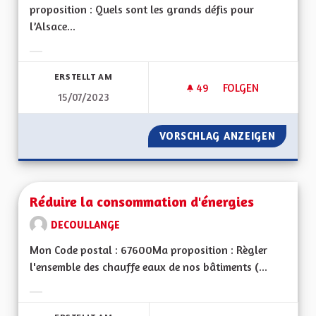
proposition : Quels sont les grands défis pour
l’Alsace...
Ergebnisse nach Kategorie filtern:
ERSTELLT AM
49
49 FOLLOWER
FOLGEN
15/07/2023
REDYNAMISATION 
VORSCHLAG ANZEIGEN
REDYNA
Réduire la consommation d'énergies
DECOULLANGE
Mon Code postal : 67600Ma proposition : Règler
l'ensemble des chauffe eaux de nos bâtiments (...
Ergebnisse nach Kategorie filtern: