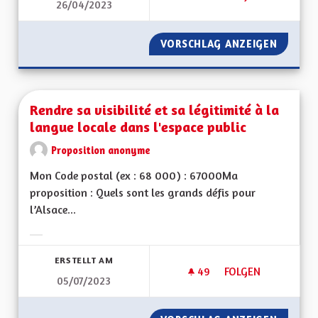
26/04/2023
RENFORCEMENT DE L
VORSCHLAG ANZEIGEN
RENFOR
Rendre sa visibilité et sa légitimité à la
langue locale dans l'espace public
Proposition anonyme
Mon Code postal (ex : 68 000) : 67000Ma
proposition : Quels sont les grands défis pour
l’Alsace...
Ergebnisse nach Kategorie filtern:
ERSTELLT AM
49
49 FOLLOWER
FOLGEN
05/07/2023
RENDRE SA VISIBILI