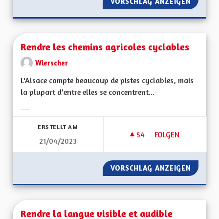
VORSCHLAG ANZEIGEN
RENDRE 
Rendre les chemins agricoles cyclables
Wierscher
L'Alsace compte beaucoup de pistes cyclables, mais
la plupart d'entre elles se concentrent...
Ergebnisse nach Kategorie filtern:
ERSTELLT AM
54
54 FOLLOWER
FOLGEN
21/04/2023
RENDRE LES CHEMI
VORSCHLAG ANZEIGEN
RENDRE
Rendre la langue visible et audible