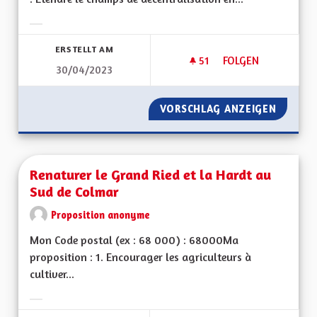
Ergebnisse nach Kategorie filtern:
ERSTELLT AM
51
51 FOLLOWER
FOLGEN
30/04/2023
RENDRE L’ALSACE C
VORSCHLAG ANZEIGEN
RENDRE 
Renaturer le Grand Ried et la Hardt au
Sud de Colmar
Proposition anonyme
Mon Code postal (ex : 68 000) : 68000Ma
proposition : 1. Encourager les agriculteurs à
cultiver...
Ergebnisse nach Kategorie filtern: