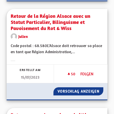
Retour de la Région Alsace avec un
Statut Particulier, Bilinguisme et
Pavoisement du Rot & Wiss
Julien
Code postal : 68.580L'Alsace doit retrouver sa place
en tant que Région Administrative,...
Ergebnisse nach Kategorie filtern:
ERSTELLT AM
50
50 FOLLOWER
FOLGEN
15/07/2023
RETOUR DE LA RÉGI
VORSCHLAG ANZEIGEN
RETOUR