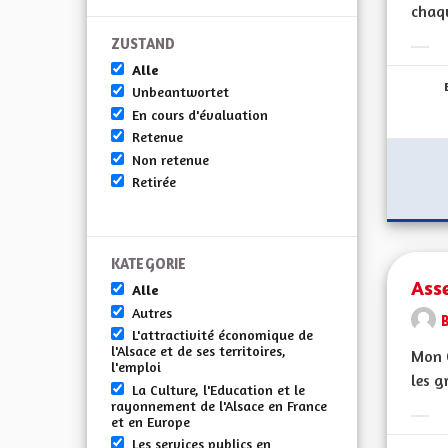
chaqu
ZUSTAND
Erge
Alle
Unbeantwortet
En cours d'évaluation
Retenue
Non retenue
Retirée
KATEGORIE
Ass
Alle
Autres
L'attractivité économique de
l'Alsace et de ses territoires,
Mon C
l'emploi
les g
La Culture, l'Education et le
rayonnement de l'Alsace en France
et en Europe
Erge
Les services publics en