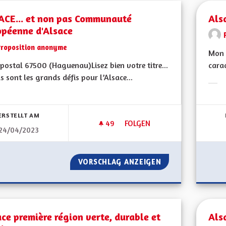
ACE... et non pas Communauté
Als
opéenne d'Alsace
Proposition anonyme
Mon 
postal 67500 (Haguenau)Lisez bien votre titre...
carac
s sont les grands défis pour l’Alsace...
Erge
bnisse nach Kategorie filtern:
ERSTELLT AM
49
49 FOLLOWER
FOLGEN
24/04/2023
ALSACE... ET NON PAS COMM
VORSCHLAG ANZEIGEN
ALSACE... ET N
ce première région verte, durable et
Als