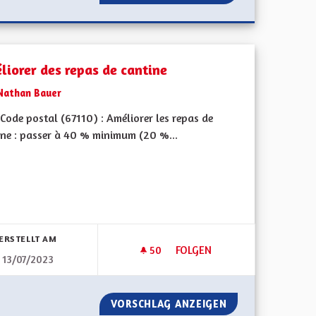
liorer des repas de cantine
Nathan Bauer
ode postal (67110) : Améliorer les repas de
ne : passer à 40 % minimum (20 %...
bnisse nach Kategorie filtern:
ERSTELLT AM
50
50 FOLLOWER
FOLGEN
13/07/2023
RGE ET LE SOUTIEN FINANCIER AUX PERSONNES DÉPENDANTES EN E
AMÉLIORER DES REPAS DE CA
ISE EN CHARGE ET LE SOUTIEN FINANCIER AUX PERSONNES D
VORSCHLAG ANZEIGEN
AMÉLIORER DES 