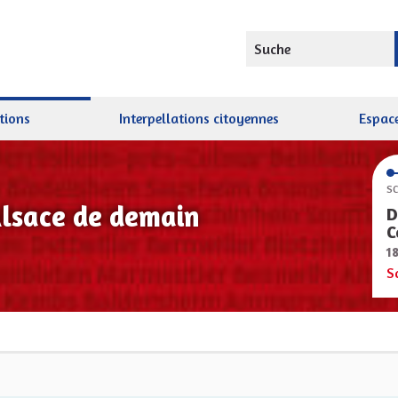
Suche
tions
Interpellations citoyennes
Espace
SC
Alsace de demain
D
C
1
S