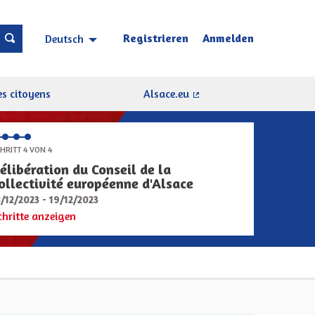
Registrieren
Anmelden
Deutsch
Choisir la langue
Sprache wählen
s citoyens
Alsace.eu
(Externer Link)
HRITT 4 VON 4
élibération du Conseil de la
ollectivité européenne d'Alsace
8/12/2023 - 19/12/2023
chritte anzeigen