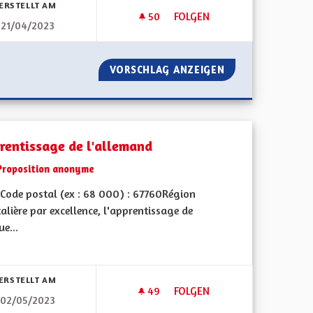
ERSTELLT AM
50
50 FOLLOWER
FOLGEN
21/04/2023
APPRENTISSAGE DE L’ALSACIE
YENNE
VORSCHLAG ANZEIGEN
APPRENTISSAGE D
rentissage de l'allemand
Proposition anonyme
Code postal (ex : 68 000) : 67760Région
alière par excellence, l'apprentissage de
e...
bnisse nach Kategorie filtern:
ERSTELLT AM
49
49 FOLLOWER
FOLGEN
02/05/2023
N
APPRENTISSAGE DE L'ALLEMA