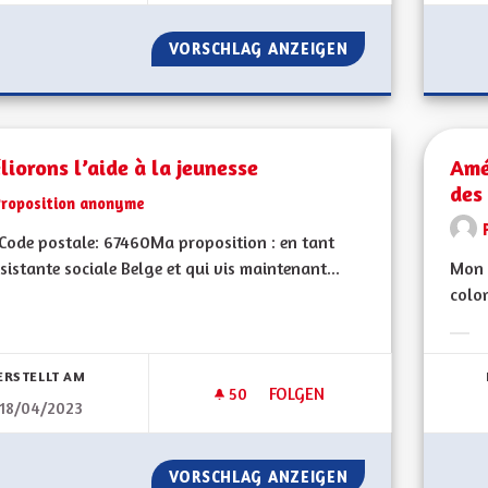
VORSCHLAG ANZEIGEN
APPRENTISSAGE D
iorons l’aide à la jeunesse
Amé
des
Proposition anonyme
ode postale: 67460Ma proposition : en tant
sistante sociale Belge et qui vis maintenant...
Mon 
colo
bnisse nach Kategorie filtern:
Erge
ERSTELLT AM
50
50 FOLLOWER
FOLGEN
18/04/2023
AMÉLIORONS L’AIDE À LA JEU
VORSCHLAG ANZEIGEN
AMÉLIORONS L’AI