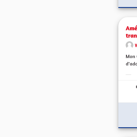
Amé
tran
Mon C
d'ado
Erge