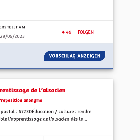
bnisse nach Kategorie filtern:
ERSTELLT AM
49
49 FOLLOWER
FOLGEN
29/05/2023
IR POUR CHAQUE VILLAGE D'ALSACE, 365 JOURS PAR AN
ATOUTS ET HANDICAPS
MATIN ET SOIR POUR CHAQUE VILLAGE D'ALSACE, 365 JOURS P
VORSCHLAG ANZEIGEN
ATOUTS ET HAND
rentissage de l’alsacien
Proposition anonyme
postal : 67230Éducation / culture : rendre
ble l’apprentissage de l’alsacien dès la...
bnisse nach Kategorie filtern: