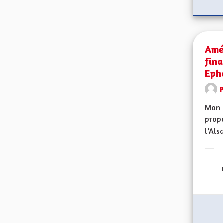
Amél
fin
Eph
Mon 
propo
l’Alsa
Erge