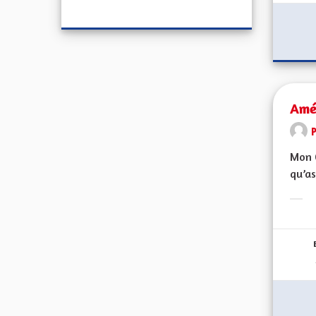
Amél
Mon C
qu’as
Erge