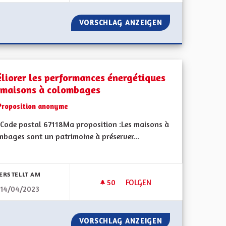
E L'ALSACIEN
VORSCHLAG ANZEIGEN
APPRENTISSAGE 
liorer les performances énergétiques
 maisons à colombages
Proposition anonyme
Code postal 67118Ma proposition :Les maisons à
mbages sont un patrimoine à préserver...
bnisse nach Kategorie filtern:
ERSTELLT AM
50
50 FOLLOWER
FOLGEN
14/04/2023
NESSE
AMÉLIORER LES PERFORMANC
DE À LA JEUNESSE
VORSCHLAG ANZEIGEN
AMÉLIORER LES 