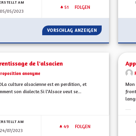
ERSTELLT AM
51
51 FOLLOWER
FOLGEN
05/05/2023
ASSEMBLÉE CITOYENNE
VORSCHLAG ANZEIGEN
ASSEMBLÉE CITO
entissage de l'alsacien
App
Proposition anonyme
La culture alsacienne est en perdition, et
Mon 
ment son dialecte.Si l'Alsace veut se...
front
langu
bnisse nach Kategorie filtern:
Erge
ERSTELLT AM
49
49 FOLLOWER
FOLGEN
24/07/2023
APPRENTISSAGE DE L'ALSACIE