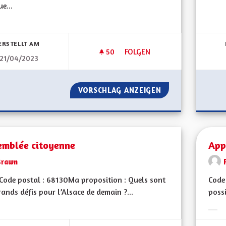
e...
Erge
bnisse nach Kategorie filtern:
ERSTELLT AM
50
50 FOLLOWER
FOLGEN
21/04/2023
AU MOINS 1 BUS MATIN ET SO
VORSCHLAG ANZEIGEN
AU MOINS 1 BUS 
emblée citoyenne
App
Brawn
ode postal : 68130Ma proposition : Quels sont
Code 
rands défis pour l’Alsace de demain ?...
possi
bnisse nach Kategorie filtern:
Erge