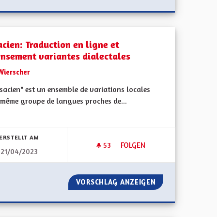
acien: Traduction en ligne et
ensement variantes dialectales
Wierscher
lsacien" est un ensemble de variations locales
 même groupe de langues proches de...
bnisse nach Kategorie filtern:
ERSTELLT AM
53
53 FOLLOWER
FOLGEN
21/04/2023
SEAU DE TRANSPORT ALSACIEN ET LA MOBILITÉ
ALSACIEN: TRADUCTION EN L
TAGE LE RÉSEAU DE TRANSPORT ALSACIEN ET LA MOBILITÉ
VORSCHLAG ANZEIGEN
ALSACIEN: TRADU