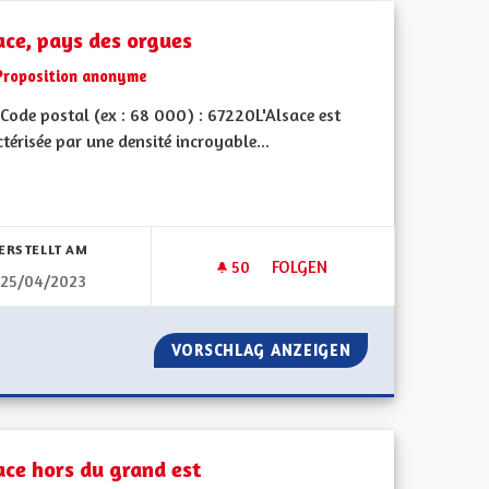
ace, pays des orgues
Proposition anonyme
Code postal (ex : 68 000) : 67220L'Alsace est
térisée par une densité incroyable...
bnisse nach Kategorie filtern:
ERSTELLT AM
50
50 FOLLOWER
FOLGEN
25/04/2023
UNAUTÉ EUROPÉENNE D'ALSACE
ALSACE, PAYS DES ORGUES
ON PAS COMMUNAUTÉ EUROPÉENNE D'ALSACE
VORSCHLAG ANZEIGEN
ALSACE, PAYS D
ace hors du grand est