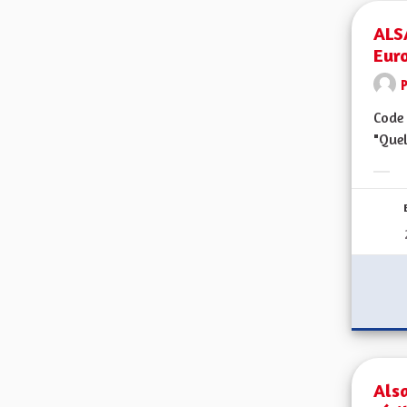
ALS
Eur
Code 
"Quel
Erge
Alsa