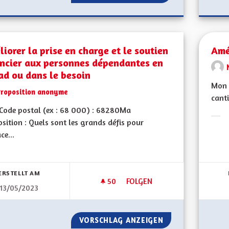
iorer la prise en charge et le soutien
Amé
ancier aux personnes dépendantes en
ad ou dans le besoin
Mon C
Proposition anonyme
canti
Code postal (ex : 68 000) : 68280Ma
sition : Quels sont les grands défis pour
Erge
ce...
bnisse nach Kategorie filtern:
ERSTELLT AM
50
50 FOLLOWER
FOLGEN
13/05/2023
AMÉLIORER LA PRISE EN CHA
VORSCHLAG ANZEIGEN
AMÉLIORER LA PR