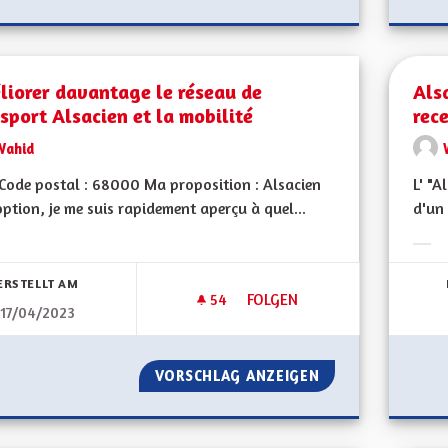
liorer davantage le réseau de
Als
sport Alsacien et la mobilité
rec
Wahid
ode postal : 68000 Ma proposition : Alsacien
L' "A
ption, je me suis rapidement aperçu à quel...
d'un
bnisse nach Kategorie filtern:
Erge
ERSTELLT AM
54
54 FOLLOWER
FOLGEN
17/04/2023
AMÉLIORER DAVANTAGE LE RÉ
VORSCHLAG ANZEIGEN
AMÉLIORER DAVAN