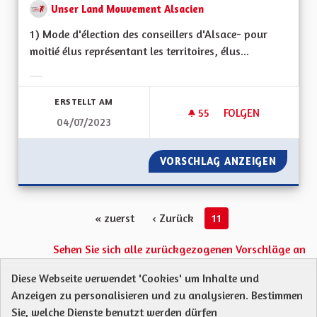
Unser Land Mouvement Alsacien
1) Mode d'élection des conseillers d'Alsace- pour
moitié élus représentant les territoires, élus...
Ergebnisse nach Kategorie filtern:
ERSTELLT AM
55
55 FOLLOWER
FOLGEN
04/07/2023
ORGANISATION DE 
VORSCHLAG ANZEIGEN
ORGANI
« zuerst
‹ Zurück
11
Sehen Sie sich alle zurückgezogenen Vorschläge an
Diese Webseite verwendet 'Cookies' um Inhalte und
Anzeigen zu personalisieren und zu analysieren. Bestimmen
Protection des Données
Charte de contribution
Sie, welche Dienste benutzt werden dürfen
Mentions légales
Was sind Gremien?