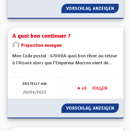
VORSCHLAG ANZEIGEN
ACCÉDE
A quoi bon continuer ?
Proposition anonyme
Mon Code postal : 67000A quoi bon rêver au retour
à l'Alsace alors que l'Empereur Macron vient de...
Ergebnisse nach Kategorie filtern:
ERSTELLT AM
49
49 FOLLOWER
FOLGEN
20/04/2023
A QUOI BON CONTI
VORSCHLAG ANZEIGEN
A QUOI