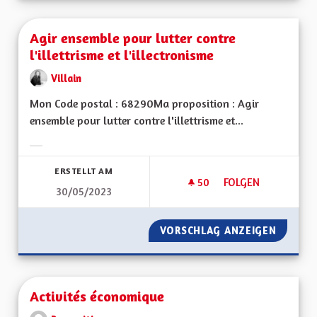
Agir ensemble pour lutter contre
l'illettrisme et l'illectronisme
Villain
Mon Code postal : 68290Ma proposition : Agir
ensemble pour lutter contre l'illettrisme et...
Ergebnisse nach Kategorie filtern:
ERSTELLT AM
50
50 FOLLOWER
FOLGEN
30/05/2023
AGIR ENSEMBLE POU
VORSCHLAG ANZEIGEN
AGIR E
Activités économique