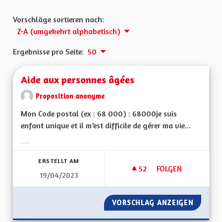
Vorschläge sortieren nach:
Z-A (umgekehrt alphabetisch)
Ergebnisse pro Seite:
50
Aide aux personnes âgées
Proposition anonyme
Mon Code postal (ex : 68 000) : 68000je suis
enfant unique et il m’est difficile de gérer ma vie...
Ergebnisse nach Kategorie filtern:
ERSTELLT AM
52
52 FOLLOWER
FOLGEN
19/04/2023
AIDE AUX PERSONN
VORSCHLAG ANZEIGEN
AIDE A