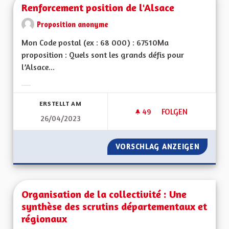
Renforcement position de l'Alsace
Proposition anonyme
Mon Code postal (ex : 68 000) : 67510Ma
proposition : Quels sont les grands défis pour
l’Alsace...
Ergebnisse nach Kategorie filtern:
ERSTELLT AM
49
49 FOLLOWER
FOLGEN
26/04/2023
RENFORCEMENT POS
VORSCHLAG ANZEIGEN
RENFOR
Organisation de la collectivité : Une
synthèse des scrutins départementaux et
régionaux