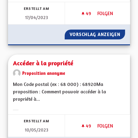
Ergebnisse nach Kategorie filtern:
ERSTELLT AM
49
49 FOLLOWER
FOLGEN
17/04/2023
ACCOMPAGNEMENT A
VORSCHLAG ANZEIGEN
ACCOMP
Accéder à la propriété
Proposition anonyme
Mon Code postal (ex : 68 000) : 68920Ma
proposition : Comment pouvoir accéder à la
propriété à...
Ergebnisse nach Kategorie filtern:
ERSTELLT AM
49
49 FOLLOWER
FOLGEN
10/05/2023
ACCÉDER À LA PROP