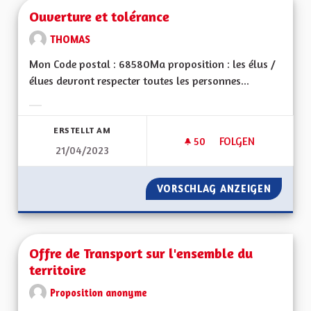
Ouverture et tolérance
THOMAS
Mon Code postal : 68580Ma proposition : les élus /
élues devront respecter toutes les personnes...
Ergebnisse nach Kategorie filtern:
ERSTELLT AM
50
50 FOLLOWER
FOLGEN
21/04/2023
OUVERTURE ET TO
VORSCHLAG ANZEIGEN
OUVERT
Offre de Transport sur l'ensemble du
territoire
Proposition anonyme