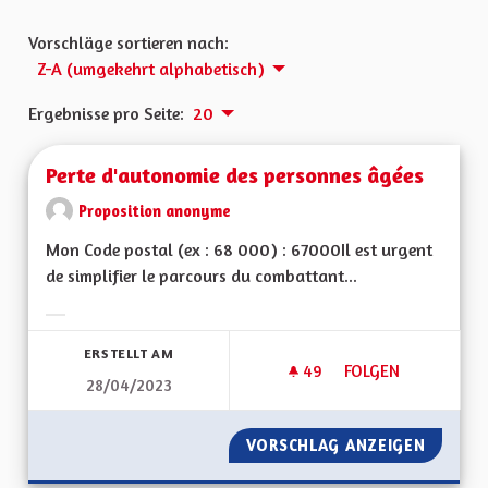
Vorschläge sortieren nach:
Z-A (umgekehrt alphabetisch)
Ergebnisse pro Seite:
20
Perte d'autonomie des personnes âgées
Proposition anonyme
Mon Code postal (ex : 68 000) : 67000Il est urgent
de simplifier le parcours du combattant...
Ergebnisse nach Kategorie filtern:
ERSTELLT AM
49
49 FOLLOWER
FOLGEN
28/04/2023
PERTE D'AUTONOMI
VORSCHLAG ANZEIGEN
PERTE 