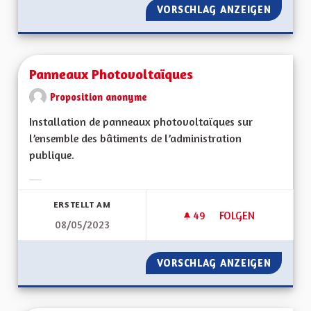
VORSCHLAG ANZEIGEN
PANNEA
Panneaux Photovoltaïques
Proposition anonyme
Installation de panneaux photovoltaïques sur
l’ensemble des bâtiments de l’administration
publique.
Ergebnisse nach Kategorie filtern:
ERSTELLT AM
49
49 FOLLOWER
FOLGEN
08/05/2023
PANNEAUX PHOTOV
VORSCHLAG ANZEIGEN
PANNEA