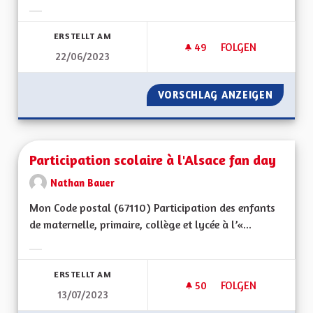
Ergebnisse nach Kategorie filtern:
ERSTELLT AM
49
49 FOLLOWER
FOLGEN
22/06/2023
PARTICULARITÉS AL
VORSCHLAG ANZEIGEN
PARTIC
Participation scolaire à l'Alsace fan day
Nathan Bauer
Mon Code postal (67110) Participation des enfants
de maternelle, primaire, collège et lycée à l’«...
Ergebnisse nach Kategorie filtern:
ERSTELLT AM
50
50 FOLLOWER
FOLGEN
13/07/2023
PARTICIPATION SCOL