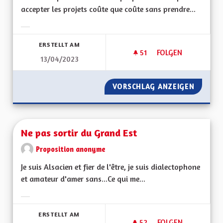
accepter les projets coûte que coûte sans prendre...
Ergebnisse nach Kategorie filtern:
ERSTELLT AM
51
51 FOLLOWER
FOLGEN
13/04/2023
NE PLUS ACCEPTER
VORSCHLAG ANZEIGEN
NE PLU
Ne pas sortir du Grand Est
Proposition anonyme
Je suis Alsacien et fier de l'être, je suis dialectophone
et amateur d'amer sans...Ce qui me...
Ergebnisse nach Kategorie filtern:
ERSTELLT AM
52
52 FOLLOWER
FOLGEN