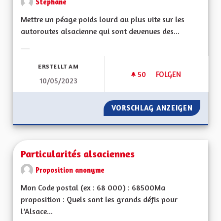
Stephane
Mettre un péage poids lourd au plus vite sur les
autoroutes alsacienne qui sont devenues des...
Ergebnisse nach Kategorie filtern:
ERSTELLT AM
50
50 FOLLOWER
FOLGEN
10/05/2023
PÉAGE AUTOROUTE 
VORSCHLAG ANZEIGEN
PÉAGE 
Particularités alsaciennes
Proposition anonyme
Mon Code postal (ex : 68 000) : 68500Ma
proposition : Quels sont les grands défis pour
l’Alsace...