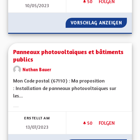
50
50 FOLLOWER
FOLGEN
10/05/2023
PANNEAUX PHOTOVO
VORSCHLAG ANZEIGEN
PANNEA
Panneaux photovoltaïques et bâtiments
publics
Nathan Bauer
Mon Code postal (67110) : Ma proposition
: Installation de panneaux photovoltaïques sur
les...
Ergebnisse nach Kategorie filtern:
ERSTELLT AM
50
50 FOLLOWER
FOLGEN
13/07/2023
PANNEAUX PHOTOVO