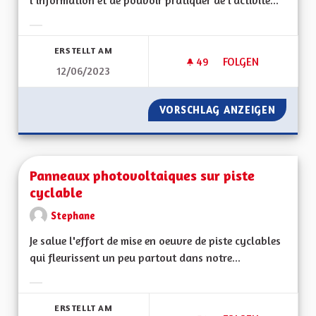
l’information et de pouvoir pratiquer de l’activité...
Ergebnisse nach Kategorie filtern:
ERSTELLT AM
49
49 FOLLOWER
FOLGEN
12/06/2023
PARCOURS DE SANT
VORSCHLAG ANZEIGEN
PARCOU
Panneaux photovoltaiques sur piste
cyclable
Stephane
Je salue l'effort de mise en oeuvre de piste cyclables
qui fleurissent un peu partout dans notre...
Ergebnisse nach Kategorie filtern:
ERSTELLT AM