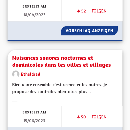
ERSTELLT AM
52
52 FOLLOWER
FOLGEN
18/04/2023
OEUVRER POUR LA 
VORSCHLAG ANZEIGEN
OEUVRE
Nuisances sonores nocturnes et
dominicales dans les villes et villages
Etheldred
Bien vivre ensemble c'est respecter les autres. Je
propose des contrôles aleatoires plus...
Ergebnisse nach Kategorie filtern:
ERSTELLT AM
50
50 FOLLOWER
FOLGEN
15/06/2023
NUISANCES SONORE