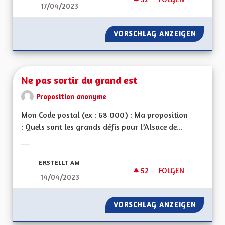
17/04/2023
NE PAS SORTIR DU 
VORSCHLAG ANZEIGEN
NE PAS
Ne pas sortir du grand est
Proposition anonyme
Mon Code postal (ex : 68 000) : Ma proposition
: Quels sont les grands défis pour l’Alsace de...
Ergebnisse nach Kategorie filtern:
ERSTELLT AM
52
52 FOLLOWER
FOLGEN
14/04/2023
NE PAS SORTIR DU 
VORSCHLAG ANZEIGEN
NE PAS