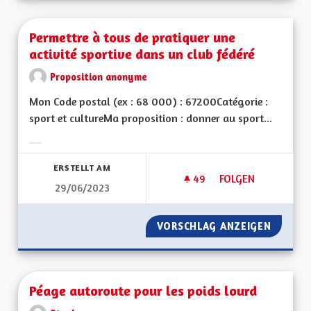
Permettre à tous de pratiquer une
activité sportive dans un club fédéré
Proposition anonyme
Mon Code postal (ex : 68 000) : 67200Catégorie :
sport et cultureMa proposition : donner au sport...
Ergebnisse nach Kategorie filtern:
ERSTELLT AM
49
49 FOLLOWER
FOLGEN
29/06/2023
PERMETTRE À TOUS 
VORSCHLAG ANZEIGEN
PERMET
Péage autoroute pour les poids lourd