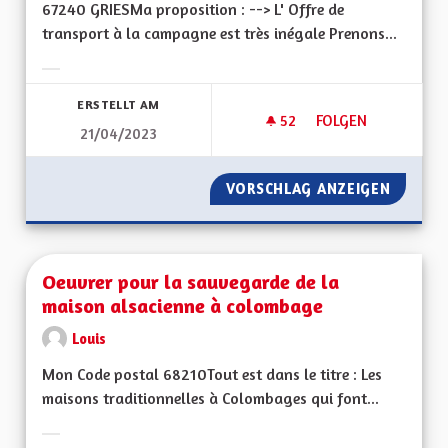
67240 GRIESMa proposition : --> L' Offre de
transport à la campagne est très inégale Prenons...
Ergebnisse nach Kategorie filtern:
ERSTELLT AM
52
52 FOLLOWER
FOLGEN
21/04/2023
OFFRE DE TRANSPO
VORSCHLAG ANZEIGEN
OFFRE 
Oeuvrer pour la sauvegarde de la
maison alsacienne à colombage
Louis
Mon Code postal 68210Tout est dans le titre : Les
maisons traditionnelles à Colombages qui font...
Ergebnisse nach Kategorie filtern: