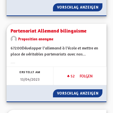
VORSCHLAG ANZEIGEN
PARTICI
Partenariat Allemand bilinguisme
Proposition anonyme
67200Développer l'allemand à l'école et mettre en
place de véritables partenariats avec nos...
Ergebnisse nach Kategorie filtern:
ERSTELLT AM
52
52 FOLLOWER
FOLGEN
13/04/2023
PARTENARIAT ALLE
VORSCHLAG ANZEIGEN
PARTEN