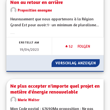
Non au retour en arrière
Proposition anonyme
Heureusement que nous appartenons à la Région
Grand Est pour avoir:1- un minimum de pluralisme...
Ergebnisse nach Kategorie filtern:
ERSTELLT AM
52
52 FOLLOWER
FOLGEN
19/04/2023
NON AU RETOUR EN
VORSCHLAG ANZEIGEN
NON AU
Ne plus accepter n'importe quel projet en
matière d'énergie renouvelable
Marie Walter
Mon Code postal : 67690Ma proposition : Ne pas