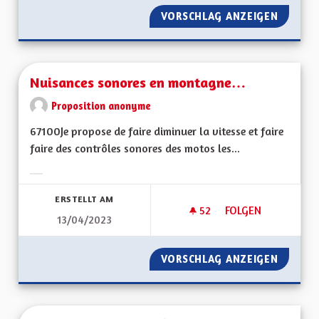
VORSCHLAG ANZEIGEN
NUISAN
Nuisances sonores en montagne…
Proposition anonyme
67100Je propose de faire diminuer la vitesse et faire
faire des contrôles sonores des motos les...
Ergebnisse nach Kategorie filtern:
ERSTELLT AM
52
52 FOLLOWER
FOLGEN
13/04/2023
NUISANCES SONOR
VORSCHLAG ANZEIGEN
NUISAN