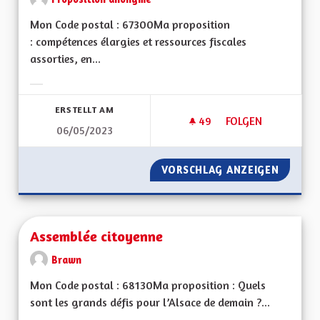
Mon Code postal : 67300Ma proposition
: compétences élargies et ressources fiscales
assorties, en...
Ergebnisse nach Kategorie filtern:
ERSTELLT AM
49
49 FOLLOWER
FOLGEN
06/05/2023
COMPÉTENCES RÉG
VORSCHLAG ANZEIGEN
COMPÉT
Assemblée citoyenne
Brawn
Mon Code postal : 68130Ma proposition : Quels
sont les grands défis pour l’Alsace de demain ?...