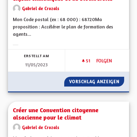
Gabriel de Crozals
Mon Code postal (ex : 68 000) : 68720Ma
proposition : Accélérer le plan de formation des
agents...
Ergebnisse nach Kategorie filtern:
ERSTELLT AM
51
51 FOLLOWER
FOLGEN
11/05/2023
FORMATION OBLIGAT
VORSCHLAG ANZEIGEN
FORMAT
Créer une Convention citoyenne
alsacienne pour le climat
Gabriel de Crozals