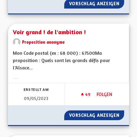
VORSCHLAG ANZEIGEN
CRÉER 
Voir grand ! de l'ambition !
Proposition anonyme
Mon Code postal (ex : 68 000) : 67500Ma
proposition : Quels sont les grands défis pour
l’Alsace...
Ergebnisse nach Kategorie filtern:
ERSTELLT AM
49
49 FOLLOWER
FOLGEN
09/05/2023
VOIR GRAND ! DE L'
VORSCHLAG ANZEIGEN
VOIR GR