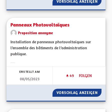
VORSCHLAG ANZEIGEN
ÎLOTS F
Panneaux Photovoltaïques
Proposition anonyme
Installation de panneaux photovoltaïques sur
l’ensemble des bâtiments de l’administration
publique.
Ergebnisse nach Kategorie filtern:
ERSTELLT AM
49
49 FOLLOWER
FOLGEN
08/05/2023
PANNEAUX PHOTOV
VORSCHLAG ANZEIGEN
PANNEA