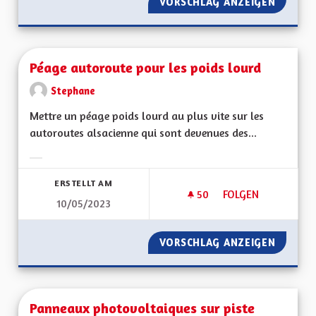
VORSCHLAG ANZEIGEN
INSTAL
Péage autoroute pour les poids lourd
Stephane
Mettre un péage poids lourd au plus vite sur les
autoroutes alsacienne qui sont devenues des...
Ergebnisse nach Kategorie filtern:
ERSTELLT AM
50
50 FOLLOWER
FOLGEN
10/05/2023
PÉAGE AUTOROUTE 
VORSCHLAG ANZEIGEN
PÉAGE 
Panneaux photovoltaiques sur piste