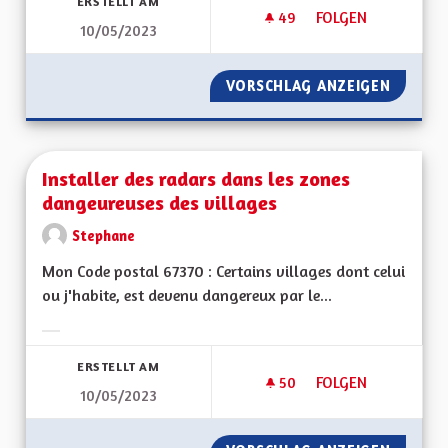
ERSTELLT AM
49
49 FOLLOWER
FOLGEN
10/05/2023
EN MARCHE VERS LE
VORSCHLAG ANZEIGEN
EN MAR
Installer des radars dans les zones
dangeureuses des villages
Stephane
Mon Code postal 67370 : Certains villages dont celui
ou j'habite, est devenu dangereux par le...
Ergebnisse nach Kategorie filtern:
ERSTELLT AM
50
50 FOLLOWER
FOLGEN
10/05/2023
INSTALLER DES RA