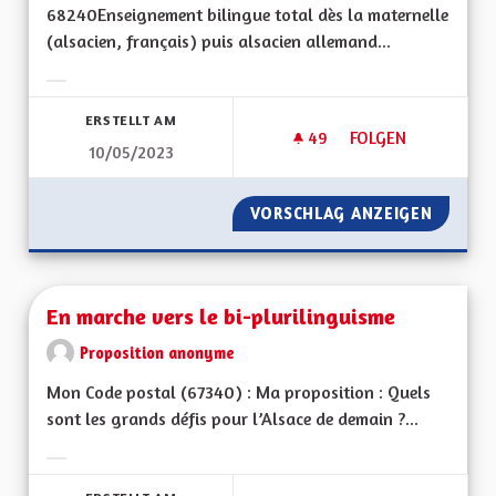
68240Enseignement bilingue total dès la maternelle
(alsacien, français) puis alsacien allemand...
Ergebnisse nach Kategorie filtern:
ERSTELLT AM
49
49 FOLLOWER
FOLGEN
10/05/2023
BILINGUISME ET E
VORSCHLAG ANZEIGEN
BILING
En marche vers le bi-plurilinguisme
Proposition anonyme
Mon Code postal (67340) : Ma proposition : Quels
sont les grands défis pour l’Alsace de demain ?...
Ergebnisse nach Kategorie filtern: