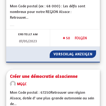
Mon Code postal (ex : 68 000) : Les défis sont
nombreux pour notre REGION Alsace :
Retrouver...
Ergebnisse nach Kategorie filtern:
ERSTELLT AM
50
50 FOLLOWER
FOLGEN
07/05/2023
ALSACE DU FUTUR
VORSCHLAG ANZEIGEN
ALSACE
Créer une démocratie alsacienne
MGGC
Mon Code postal : 67250Retrouver une région
Alsace, dotée d' une plus grande autonomie au sein
de...