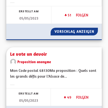
Ergebnisse nach Kategorie filtern:
ERSTELLT AM
51
51 FOLLOWER
FOLGEN
05/05/2023
ASSEMBLÉE CITOYE
VORSCHLAG ANZEIGEN
ASSEMB
Le vote un devoir
Proposition anonyme
Mon Code postal 68130Ma proposition : Quels sont
les grands défis pour l’Alsace de...
Ergebnisse nach Kategorie filtern:
ERSTELLT AM
49
49 FOLLOWER
FOLGEN
05/05/2023
LE VOTE UN DEVOI