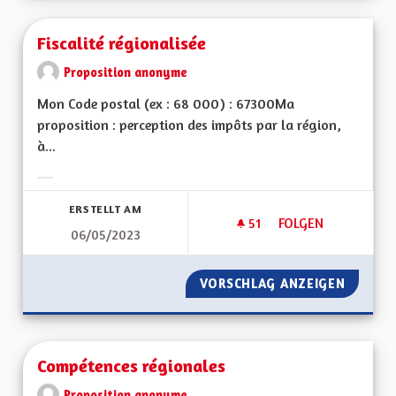
Fiscalité régionalisée
Proposition anonyme
Mon Code postal (ex : 68 000) : 67300Ma
proposition : perception des impôts par la région,
à...
Ergebnisse nach Kategorie filtern:
ERSTELLT AM
51
51 FOLLOWER
FOLGEN
06/05/2023
FISCALITÉ RÉGIONA
VORSCHLAG ANZEIGEN
FISCALI
Compétences régionales
Proposition anonyme