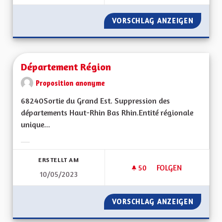
VORSCHLAG ANZEIGEN
ACCÉDE
Département Région
Proposition anonyme
68240Sortie du Grand Est. Suppression des
départements Haut-Rhin Bas Rhin.Entité régionale
unique...
Ergebnisse nach Kategorie filtern:
ERSTELLT AM
50
50 FOLLOWER
FOLGEN
10/05/2023
DÉPARTEMENT RÉG
VORSCHLAG ANZEIGEN
DÉPART