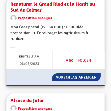
Renaturer le Grand Ried et la Hardt au
Sud de Colmar
Proposition anonyme
Mon Code postal (ex : 68 000) : 68000Ma
proposition : 1. Encourager les agriculteurs à
cultiver...
Ergebnisse nach Kategorie filtern:
ERSTELLT AM
50
50 FOLLOWER
FOLGEN
08/05/2023
RENATURER LE GRA
VORSCHLAG ANZEIGEN
RENATU
Alsace du futur
Proposition anonyme