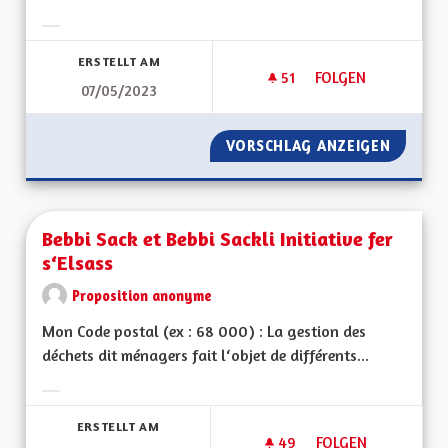
Ergebnisse nach Kategorie filtern:
ERSTELLT AM
51
51 FOLLOWER
FOLGEN
07/05/2023
CRÉER UNE DÉMOCR
VORSCHLAG ANZEIGEN
CRÉER 
Bebbi Sack et Bebbi Sackli Initiative fer
s‘Elsass
Proposition anonyme
Mon Code postal (ex : 68 000) : La gestion des
déchets dit ménagers fait l‘objet de différents...
Ergebnisse nach Kategorie filtern:
ERSTELLT AM
49
49 FOLLOWER
FOLGEN