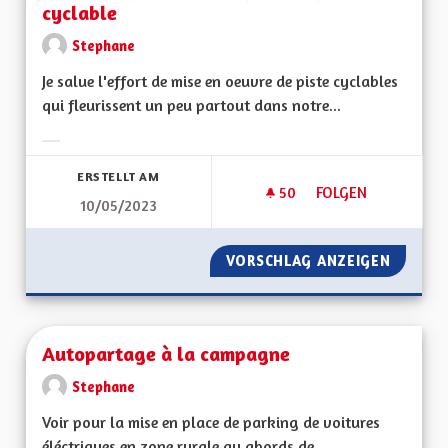
cyclable
Stephane
Je salue l'effort de mise en oeuvre de piste cyclables
qui fleurissent un peu partout dans notre...
Ergebnisse nach Kategorie filtern:
ERSTELLT AM
50
50 FOLLOWER
FOLGEN
10/05/2023
PANNEAUX PHOTOVO
VORSCHLAG ANZEIGEN
PANNEA
Autopartage à la campagne
Stephane
Voir pour la mise en place de parking de voitures
éléctriques en zone rurale au abords de...