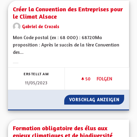
Créer la Convention des Entreprises pour
le Climat Alsace
Gabriel de Crozals
Mon Code postal (ex : 68 000) : 68720Ma
proposition : Après le succès de la 1ère Convention
des...
Ergebnisse nach Kategorie filtern:
ERSTELLT AM
50
50 FOLLOWER
FOLGEN
11/05/2023
CRÉER LA CONVENTI
VORSCHLAG ANZEIGEN
CRÉER 
Formation obligatoire des élus aux
enjeux climatiques et de biodiversité