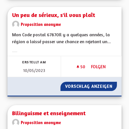
Un peu de sérieux, s'il vous plaît
Proposition anonyme
Mon Code postal 67870Il y a quelques années, la
région a laissé passer une chance en rejetant un...
Ergebnisse nach Kategorie filtern:
ERSTELLT AM
50
50 FOLLOWER
FOLGEN
10/05/2023
UN PEU DE SÉRIEUX,
VORSCHLAG ANZEIGEN
UN PEU 
Bilinguisme et enseignement
Proposition anonyme