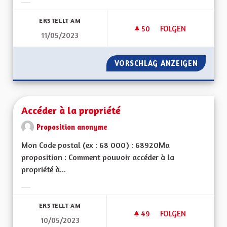
Ergebnisse nach Kategorie filtern:
ERSTELLT AM
50
50 FOLLOWER
FOLGEN
11/05/2023
SOUTIEN AUX ASSOC
VORSCHLAG ANZEIGEN
SOUTIE
Accéder à la propriété
Proposition anonyme
Mon Code postal (ex : 68 000) : 68920Ma
proposition : Comment pouvoir accéder à la
propriété à...
Ergebnisse nach Kategorie filtern:
ERSTELLT AM
49
49 FOLLOWER
FOLGEN
10/05/2023
ACCÉDER À LA PROP