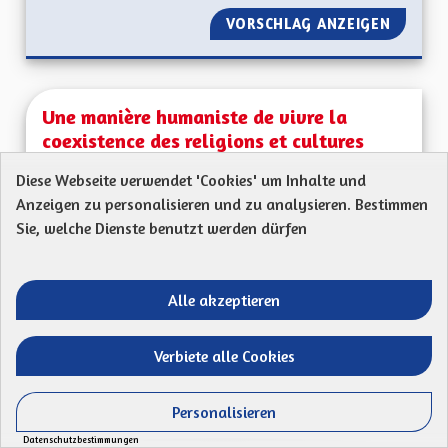
VORSCHLAG ANZEIGEN
LE VOT
Une manière humaniste de vivre la
coexistence des religions et cultures
Proposition anonyme
Diese Webseite verwendet 'Cookies' um Inhalte und
Anzeigen zu personalisieren und zu analysieren. Bestimmen
68600: L'Alsace a une vocation du fait de sa
Sie, welche Dienste benutzt werden dürfen
position géographique à la jonction entre l'Europe...
Ergebnisse nach Kategorie filtern:
Alle akzeptieren
ERSTELLT AM
49
49 FOLLOWER
FOLGEN
05/05/2023
UNE MANIÈRE HUMAN
Verbiete alle Cookies
VORSCHLAG ANZEIGEN
UNE MA
Personalisieren
Datenschutzbestimmungen