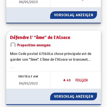
06/05/2023
BEBBI SACK ET BEBBI
VORSCHLAG ANZEIGEN
BEBBI S
Défendre l' "âme" de l'Alsace
Proposition anonyme
Mon Code postal 67360La chose principale est de
garder son "âme". L'âme de l'Alsace se transmet...
Ergebnisse nach Kategorie filtern:
ERSTELLT AM
49
49 FOLLOWER
FOLGEN
06/05/2023
DÉFENDRE L' "ÂME" 
VORSCHLAG ANZEIGEN
DÉFENDR