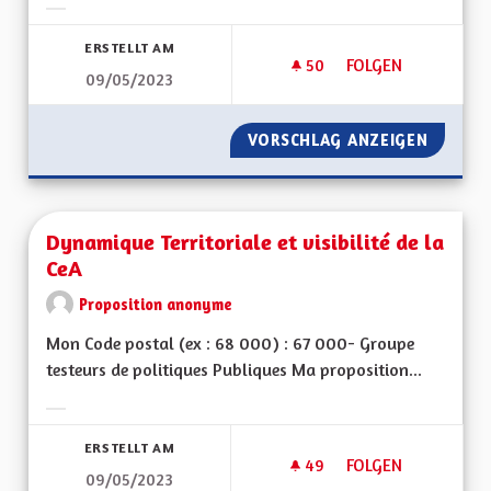
Ergebnisse nach Kategorie filtern:
ERSTELLT AM
50
50 FOLLOWER
FOLGEN
09/05/2023
LA SENSIBILISATIO
VORSCHLAG ANZEIGEN
LA SENS
Dynamique Territoriale et visibilité de la
CeA
Proposition anonyme
Mon Code postal (ex : 68 000) : 67 000- Groupe
testeurs de politiques Publiques Ma proposition...
Ergebnisse nach Kategorie filtern:
ERSTELLT AM
49
49 FOLLOWER
FOLGEN
09/05/2023
DYNAMIQUE TERRITOR