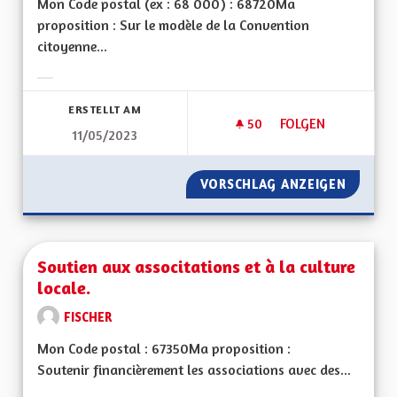
Mon Code postal (ex : 68 000) : 68720Ma
proposition : Sur le modèle de la Convention
citoyenne...
Ergebnisse nach Kategorie filtern:
ERSTELLT AM
50
50 FOLLOWER
FOLGEN
11/05/2023
CRÉER UNE CONVEN
VORSCHLAG ANZEIGEN
CRÉER 
Soutien aux associtations et à la culture
locale.
FISCHER
Mon Code postal : 67350Ma proposition :
Soutenir financièrement les associations avec des...