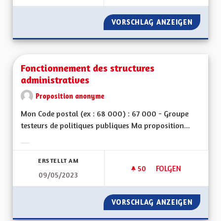
VORSCHLAG ANZEIGEN
DYNAMIQ
Fonctionnement des structures
administratives
Proposition anonyme
Mon Code postal (ex : 68 000) : 67 000 - Groupe
testeurs de politiques publiques Ma proposition...
Ergebnisse nach Kategorie filtern:
ERSTELLT AM
50
50 FOLLOWER
FOLGEN
09/05/2023
FONCTIONNEMENT D
VORSCHLAG ANZEIGEN
FONCTI