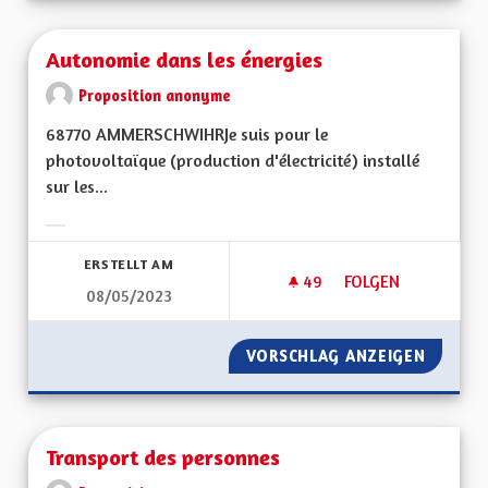
Autonomie dans les énergies
Proposition anonyme
68770 AMMERSCHWIHRJe suis pour le
photovoltaïque (production d'électricité) installé
sur les...
Ergebnisse nach Kategorie filtern:
ERSTELLT AM
49
49 FOLLOWER
FOLGEN
08/05/2023
AUTONOMIE DANS L
VORSCHLAG ANZEIGEN
AUTONO
Transport des personnes