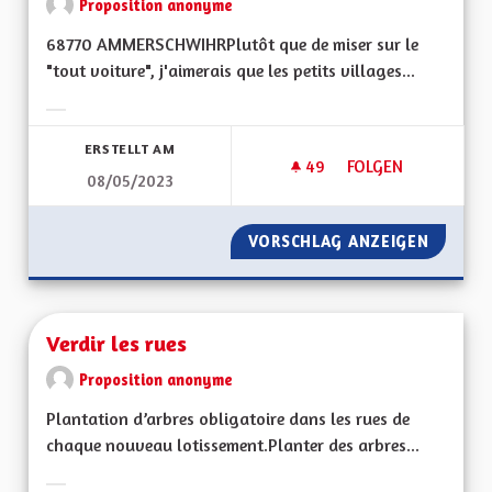
Proposition anonyme
68770 AMMERSCHWIHRPlutôt que de miser sur le
"tout voiture", j'aimerais que les petits villages...
Ergebnisse nach Kategorie filtern:
ERSTELLT AM
49
49 FOLLOWER
FOLGEN
08/05/2023
TRANSPORT DES P
VORSCHLAG ANZEIGEN
TRANSP
Verdir les rues
Proposition anonyme
Plantation d’arbres obligatoire dans les rues de
chaque nouveau lotissement.Planter des arbres...