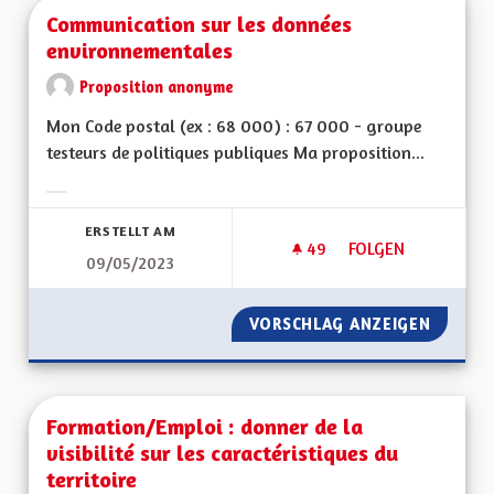
Communication sur les données
environnementales
Proposition anonyme
Mon Code postal (ex : 68 000) : 67 000 - groupe
testeurs de politiques publiques Ma proposition...
Ergebnisse nach Kategorie filtern:
ERSTELLT AM
49
49 FOLLOWER
FOLGEN
09/05/2023
COMMUNICATION S
VORSCHLAG ANZEIGEN
COMMUN
Formation/Emploi : donner de la
visibilité sur les caractéristiques du
territoire