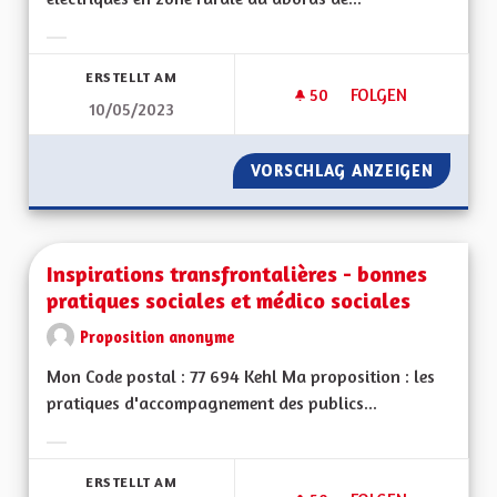
Ergebnisse nach Kategorie filtern:
ERSTELLT AM
50
50 FOLLOWER
FOLGEN
10/05/2023
AUTOPARTAGE À L
VORSCHLAG ANZEIGEN
AUTOPA
Inspirations transfrontalières - bonnes
pratiques sociales et médico sociales
Proposition anonyme
Mon Code postal : 77 694 Kehl Ma proposition : les
pratiques d'accompagnement des publics...
Ergebnisse nach Kategorie filtern:
ERSTELLT AM