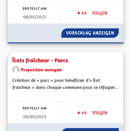
Ergebnisse nach Kategorie filtern:
ERSTELLT AM
49
49 FOLLOWER
FOLGEN
08/05/2023
VERDIR LES RUES
VORSCHLAG ANZEIGEN
VERDIR 
Îlots fraîcheur - Parcs
Proposition anonyme
Création de « parc » pour bénéficier d’« îlot
fraicheur » dans chaque commune pour se réfugier...
Ergebnisse nach Kategorie filtern:
ERSTELLT AM
49
49 FOLLOWER
FOLGEN
08/05/2023
ÎLOTS FRAÎCHEUR -