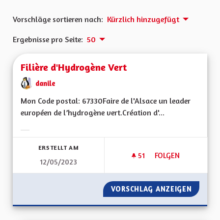
Vorschläge sortieren nach:
Kürzlich hinzugefügt
Ergebnisse pro Seite:
50
Filière d'Hydrogène Vert
danile
Mon Code postal: 67330Faire de l'Alsace un leader
européen de l’hydrogène vert.Création d'...
Ergebnisse nach Kategorie filtern:
ERSTELLT AM
51
51 FOLLOWER
FOLGEN
12/05/2023
FILIÈRE D'HYDROGÈ
VORSCHLAG ANZEIGEN
FILIÈR