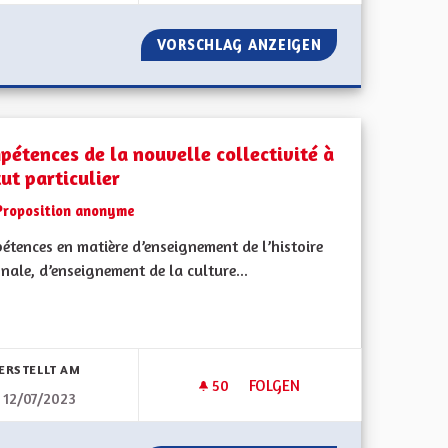
 EST POUR RESTAURER L’ATTRACTIVITÉ DE L’ALSACE
VORSCHLAG ANZEIGEN
REDEVENIR UNE 
pétences de la nouvelle collectivité à
ut particulier
Proposition anonyme
étences en matière d’enseignement de l’histoire
nale, d’enseignement de la culture...
bnisse nach Kategorie filtern:
ERSTELLT AM
50
50 FOLLOWER
FOLGEN
12/07/2023
PÔLE MÉTROPOLITAIN D'ALSACE ET CONTINUITÉ DES LIAISONS FERROVIAIRES
COMPÉTENCES DE LA NOUVELLE