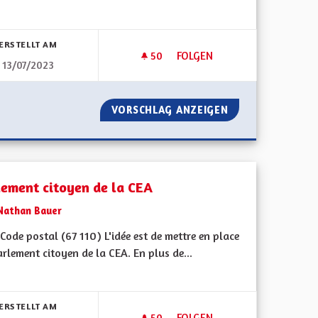
bnisse nach Kategorie filtern:
ERSTELLT AM
50
50 FOLLOWER
FOLGEN
13/07/2023
ELLE
CONSULTATION CITOYENNE
NE MENSTRUELLE
VORSCHLAG ANZEIGEN
CONSULTATION C
lement citoyen de la CEA
Nathan Bauer
ode postal (67 110) L'idée est de mettre en place
rlement citoyen de la CEA. En plus de...
bnisse nach Kategorie filtern:
ERSTELLT AM
50
50 FOLLOWER
FOLGEN