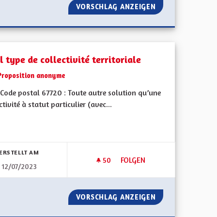
AIN D'ALSACE ET CONTINUITÉ DES LIAISONS FERROVIAIRES
VORSCHLAG ANZEIGEN
COMPÉTENCES DE 
 type de collectivité territoriale
Proposition anonyme
Code postal 67720 : Toute autre solution qu’une
ctivité à statut particulier (avec...
bnisse nach Kategorie filtern:
ERSTELLT AM
50
50 FOLLOWER
FOLGEN
12/07/2023
/ BUDGET DE LA COLLECTIVITÉ TERRITORIALE
QUEL TYPE DE COLLECTIVITÉ 
ES RÉGIONS / BUDGET DE LA COLLECTIVITÉ TERRITORIALE
VORSCHLAG ANZEIGEN
QUEL TYPE DE CO