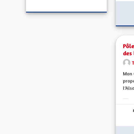
Pôle
des 
Mon 
propo
l’Alsa
Erge