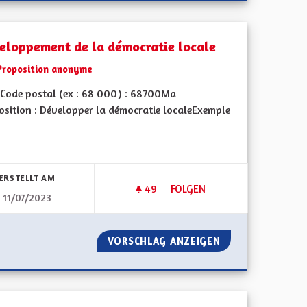
eloppement de la démocratie locale
Proposition anonyme
Code postal (ex : 68 000) : 68700Ma
osition : Développer la démocratie localeExemple
bnisse nach Kategorie filtern:
ERSTELLT AM
49
49 FOLLOWER
FOLGEN
11/07/2023
 RÉFÉRENDUM
DÉVELOPPEMENT DE LA DÉMO
D-EST SANS RÉFÉRENDUM
VORSCHLAG ANZEIGEN
DÉVELOPPEMENT 