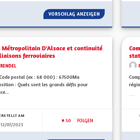
VORSCHLAG ANZEIGEN
SORTIR DU GRAND
 Métropolitain D'Alsace et continuité
Com
liaisons ferroviaires
stat
TRENDEL
Code postal (ex : 68 000) : 67500Ma
Comp
sition : Quels sont les grands défis pour
régio
ce...
Erge
bnisse nach Kategorie filtern:
ERSTELLT AM
50
50 FOLLOWER
FOLGEN
12/07/2023