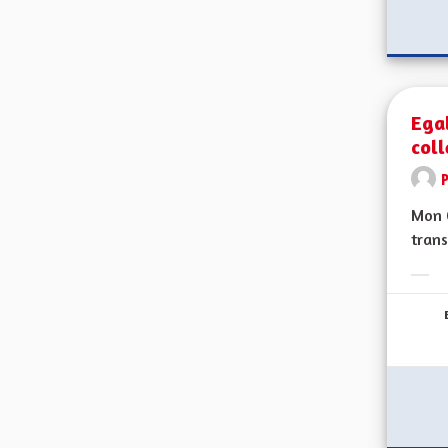
Egal
coll
Mon C
trans
Erge