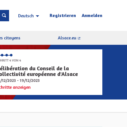
Registrieren
Anmelden
Deutsch
Choisir la langue
Sprache wählen
s citoyens
Alsace.eu
(Externer Link)
HRITT 4 VON 4
élibération du Conseil de la
ollectivité européenne d'Alsace
8/12/2023 - 19/12/2023
chritte anzeigen