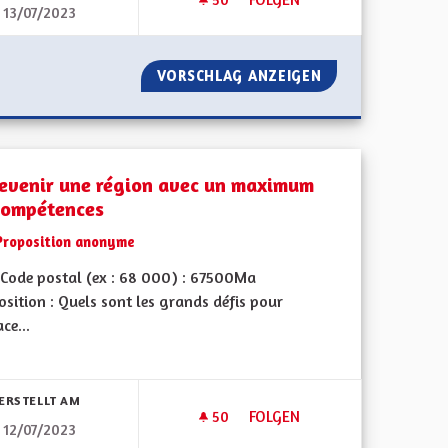
13/07/2023
ANDATS
PARLEMENT CITOYEN DE LA C
NOMBRE DE MANDATS
VORSCHLAG ANZEIGEN
PARLEMENT CITO
evenir une région avec un maximum
compétences
Proposition anonyme
Code postal (ex : 68 000) : 67500Ma
sition : Quels sont les grands défis pour
ace...
bnisse nach Kategorie filtern:
ERSTELLT AM
50
50 FOLLOWER
FOLGEN
12/07/2023
ESTAURER L’ATTRACTIVITÉ DE L’ALSACE
REDEVENIR UNE RÉGION AVE