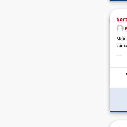
Sor
Mon C
sur c
Erge