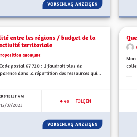
VORSCHLAG ANZEIGEN
PÔLE MÉTROPOLIT
ité entre les régions / budget de la
Quel
ectivité territoriale
Proposition anonyme
Mon 
ode postal 67 720 : il faudrait plus de
colle
parence dans la répartition des ressources qui...
Erge
bnisse nach Kategorie filtern:
ERSTELLT AM
49
49 FOLLOWER
FOLGEN
12/07/2023
EGALITÉ ENTRE LES RÉGIONS 
VORSCHLAG ANZEIGEN
EGALITÉ ENTRE L