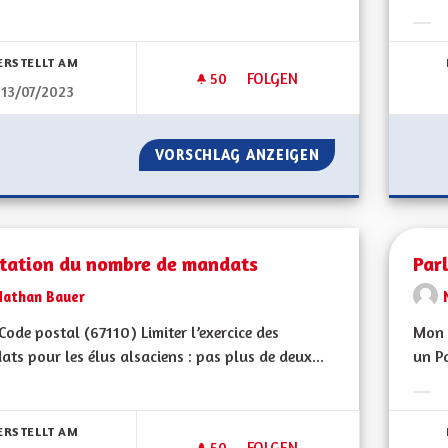
bnisse nach Kategorie filtern:
Erge
ERSTELLT AM
50
50 FOLLOWER
FOLGEN
13/07/2023
DROIT À L'HYGIÈNE MENSTRU
VORSCHLAG ANZEIGEN
DROIT À L'HYGIÈ
itation du nombre de mandats
Par
Nathan Bauer
ode postal (67110) Limiter l’exercice des
Mon C
ts pour les élus alsaciens : pas plus de deux...
un Pa
bnisse nach Kategorie filtern:
Erge
ERSTELLT AM
50
50 FOLLOWER
FOLGEN