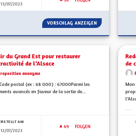
13/07/2023
LIMITATION DU NOMBRE DE M
VORSCHLAG ANZEIGEN
LIMITATION DU 
ir du Grand Est pour restaurer
Red
tractivité de l’Alsace
de 
Proposition anonyme
ode postal (ex : 68 000) : 67000Parmi les
Mon 
ents avancés en faveur de la sortie de...
propo
l’Als
bnisse nach Kategorie filtern:
Erge
ERSTELLT AM
49
49 FOLLOWER
FOLGEN
12/07/2023
SORTIR DU GRAND EST POUR R