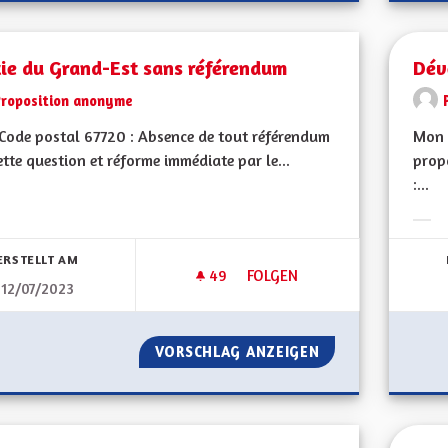
tie du Grand-Est sans référendum
Dév
Proposition anonyme
ode postal 67720 : Absence de tout référendum
Mon 
ette question et réforme immédiate par le...
prop
:...
bnisse nach Kategorie filtern:
Erge
ERSTELLT AM
49
49 FOLLOWER
FOLGEN
12/07/2023
SORTIE DU GRAND-EST SANS
VORSCHLAG ANZEIGEN
SORTIE DU GRAN