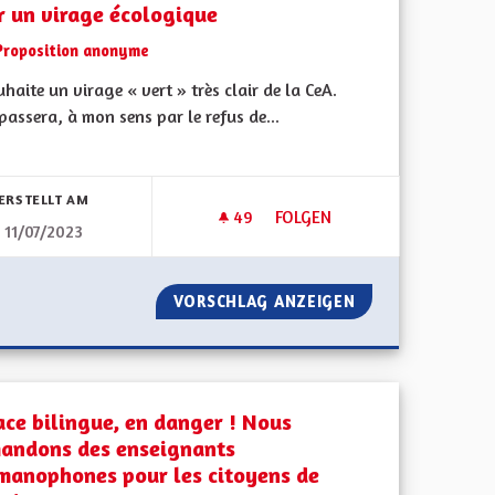
r un virage écologique
Proposition anonyme
uhaite un virage « vert » très clair de la CeA.
passera, à mon sens par le refus de...
bnisse nach Kategorie filtern:
ERSTELLT AM
49
49 FOLLOWER
FOLGEN
11/07/2023
 ÉVIDEMMENT
POUR UN VIRAGE ÉCOLOGIQU
 EST, BIEN ÉVIDEMMENT
VORSCHLAG ANZEIGEN
POUR UN VIRAGE
ace bilingue, en danger ! Nous
andons des enseignants
manophones pour les citoyens de