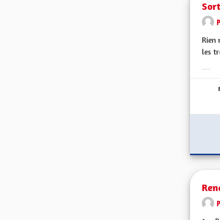
Sort
Rien 
les t
Erge
Rend