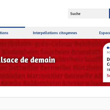
Suche
tions
Interpellations citoyennes
Espace
SC
Alsace de demain
D
C
1
S