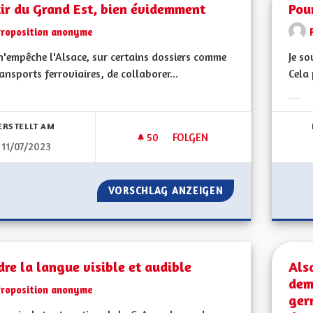
ir du Grand Est, bien évidemment
Pou
Proposition anonyme
n'empêche l'Alsace, sur certains dossiers comme
Je so
ransports ferroviaires, de collaborer...
Cela 
bnisse nach Kategorie filtern:
Erge
ERSTELLT AM
50
50 FOLLOWER
FOLGEN
11/07/2023
SORTIR DU GRAND EST, BIEN
VORSCHLAG ANZEIGEN
SORTIR DU GRAND
re la langue visible et audible
Als
dem
Proposition anonyme
ger