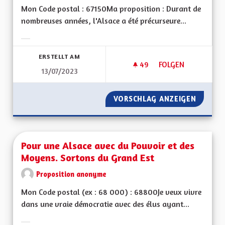
Mon Code postal : 67150Ma proposition : Durant de
nombreuses années, l'Alsace a été précurseure...
Ergebnisse nach Kategorie filtern:
ERSTELLT AM
49
49 FOLLOWER
FOLGEN
13/07/2023
COLORER LES PISTE
VORSCHLAG ANZEIGEN
COLORE
Pour une Alsace avec du Pouvoir et des
Moyens. Sortons du Grand Est
Proposition anonyme
Mon Code postal (ex : 68 000) : 68800Je veux vivre
dans une vraie démocratie avec des élus ayant...