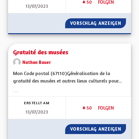
50
50 FOLLOWER
FOLGEN
13/07/2023
PARTICIPATION SCOL
VORSCHLAG ANZEIGEN
PARTICI
Gratuité des musées
Nathan Bauer
Mon Code postal (67110)Généralisation de la
gratuité des musées et autres lieux culturels pour...
Ergebnisse nach Kategorie filtern:
ERSTELLT AM
50
50 FOLLOWER
FOLGEN
13/07/2023
GRATUITÉ DES MUS
VORSCHLAG ANZEIGEN
GRATUI