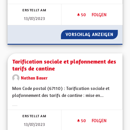
Ergebnisse nach Kategorie filtern:
ERSTELLT AM
50
50 FOLLOWER
FOLGEN
13/07/2023
AMÉLIORER DES RE
VORSCHLAG ANZEIGEN
AMÉLIO
Tarification sociale et plafonnement des
tarifs de cantine
Nathan Bauer
Mon Code postal (67110) : Tarification sociale et
plafonnement des tarifs de cantine : mise en...
Ergebnisse nach Kategorie filtern:
ERSTELLT AM
50
50 FOLLOWER
FOLGEN
13/07/2023
TARIFICATION SOCI