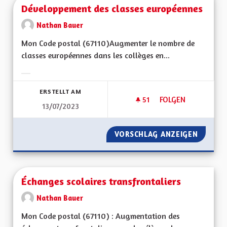
Développement des classes européennes
Nathan Bauer
Mon Code postal (67110)Augmenter le nombre de
classes européennes dans les collèges en...
Ergebnisse nach Kategorie filtern:
ERSTELLT AM
51
51 FOLLOWER
FOLGEN
13/07/2023
DÉVELOPPEMENT D
VORSCHLAG ANZEIGEN
DÉVELO
Échanges scolaires transfrontaliers
Nathan Bauer
Mon Code postal (67110) : Augmentation des