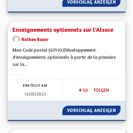
VORSCHLAG ANZEIGEN
JEUNES
Enseignements optionnels sur l'Alsace
Nathan Bauer
Mon Code postal (67110)Développement
d’enseignements optionnels à partir de la primaire
sur la...
Ergebnisse nach Kategorie filtern:
ERSTELLT AM
50
50 FOLLOWER
FOLGEN
13/07/2023
ENSEIGNEMENTS OP
VORSCHLAG ANZEIGEN
ENSEIG