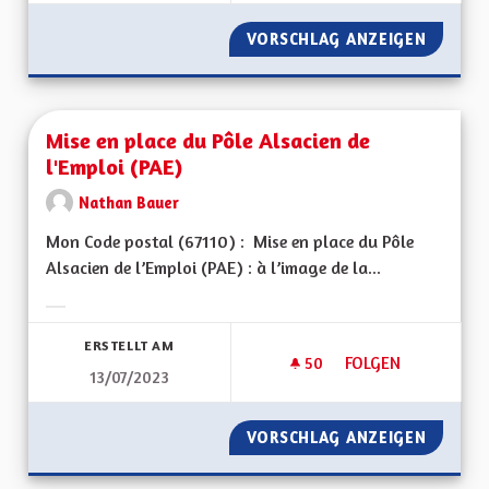
VORSCHLAG ANZEIGEN
TARIFI
Mise en place du Pôle Alsacien de
l'Emploi (PAE)
Nathan Bauer
Mon Code postal (67110) : Mise en place du Pôle
Alsacien de l’Emploi (PAE) : à l’image de la...
Ergebnisse nach Kategorie filtern:
ERSTELLT AM
50
50 FOLLOWER
FOLGEN
13/07/2023
MISE EN PLACE DU P
VORSCHLAG ANZEIGEN
MISE EN