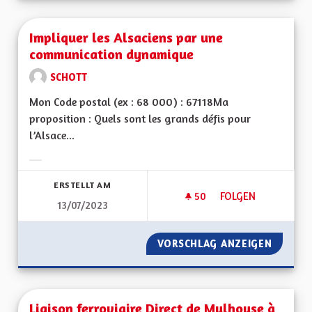
Impliquer les Alsaciens par une
communication dynamique
SCHOTT
Mon Code postal (ex : 68 000) : 67118Ma
proposition : Quels sont les grands défis pour
l’Alsace...
Ergebnisse nach Kategorie filtern:
ERSTELLT AM
50
50 FOLLOWER
FOLGEN
13/07/2023
IMPLIQUER LES AL
VORSCHLAG ANZEIGEN
IMPLIQ
Liaison ferroviaire Direct de Mulhouse à