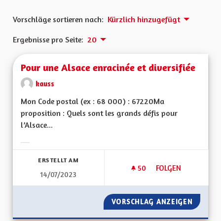
Vorschläge sortieren nach:
Kürzlich hinzugefügt
Ergebnisse pro Seite:
20
Pour une Alsace enracinée et diversifiée
kauss
Mon Code postal (ex : 68 000) : 67220Ma
proposition : Quels sont les grands défis pour
l’Alsace...
Ergebnisse nach Kategorie filtern:
ERSTELLT AM
50
50 FOLLOWER
FOLGEN
14/07/2023
POUR UNE ALSACE E
VORSCHLAG ANZEIGEN
POUR U