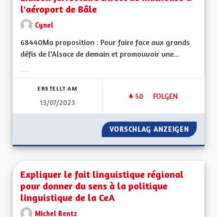
l'aéroport de Bâle
Cynel
68440Ma proposition : Pour faire face aux grands
défis de l'Alsace de demain et promouvoir une...
Ergebnisse nach Kategorie filtern:
ERSTELLT AM
50
50 FOLLOWER
FOLGEN
13/07/2023
LIAISON FERROVIAI
VORSCHLAG ANZEIGEN
LIAISO
Expliquer le fait linguistique régional
pour donner du sens à la politique
linguistique de la CeA
Michel Bentz