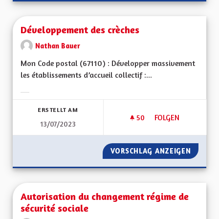
Développement des crèches
Nathan Bauer
Mon Code postal (67110) : Développer massivement
les établissements d’accueil collectif :...
Ergebnisse nach Kategorie filtern:
ERSTELLT AM
50
50 FOLLOWER
FOLGEN
13/07/2023
DÉVELOPPEMENT DE
VORSCHLAG ANZEIGEN
DÉVELO
Autorisation du changement régime de
sécurité sociale