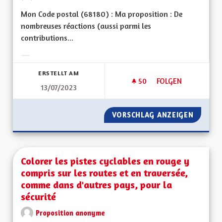
Mon Code postal (68180) : Ma proposition : De
nombreuses réactions (aussi parmi les
contributions...
Ergebnisse nach Kategorie filtern:
ERSTELLT AM
50
50 FOLLOWER
FOLGEN
13/07/2023
EXPLIQUER LE FAIT
VORSCHLAG ANZEIGEN
EXPLIQ
Colorer les pistes cyclables en rouge y
compris sur les routes et en traversée,
comme dans d'autres pays, pour la
sécurité
Proposition anonyme