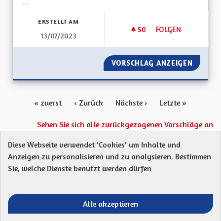
Ergebnisse nach Kategorie filtern:
ERSTELLT AM
50
50 FOLLOWER
FOLGEN
13/07/2023
RÉNOVATION ET IS
VORSCHLAG ANZEIGEN
RÉNOVA
« zuerst
‹ Zurück
Nächste ›
Letzte »
Sehen Sie sich alle zurückgezogenen Vorschläge an
Diese Webseite verwendet 'Cookies' um Inhalte und
Anzeigen zu personalisieren und zu analysieren. Bestimmen
Protection des Données
Charte de contribution
Sie, welche Dienste benutzt werden dürfen
Mentions légales
Was sind Gremien?
Standardtitel für terms-and-conditions
Standardtitel für initiatives
Alle akzeptieren
Open Data Dateien herunterladen