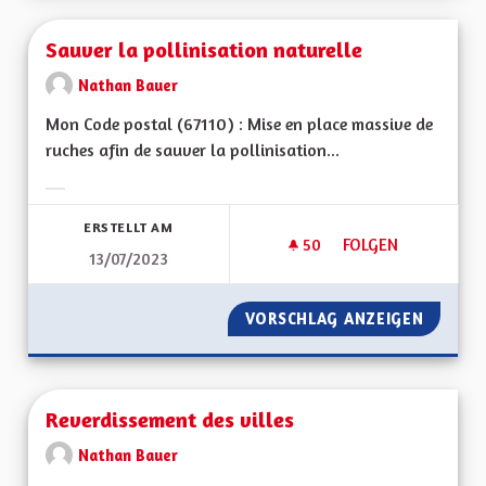
Sauver la pollinisation naturelle
Nathan Bauer
Mon Code postal (67110) : Mise en place massive de
ruches afin de sauver la pollinisation...
Ergebnisse nach Kategorie filtern:
ERSTELLT AM
50
50 FOLLOWER
FOLGEN
13/07/2023
SAUVER LA POLLIN
VORSCHLAG ANZEIGEN
SAUVER
Reverdissement des villes
Nathan Bauer