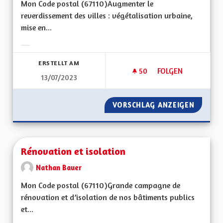
Mon Code postal (67110) Augmenter le
reverdissement des villes : végétalisation urbaine,
mise en...
Ergebnisse nach Kategorie filtern:
ERSTELLT AM
50
50 FOLLOWER
FOLGEN
13/07/2023
REVERDISSEMENT D
VORSCHLAG ANZEIGEN
REVERD
Rénovation et isolation
Nathan Bauer
Mon Code postal (67110)Grande campagne de
rénovation et d’isolation de nos bâtiments publics
et...