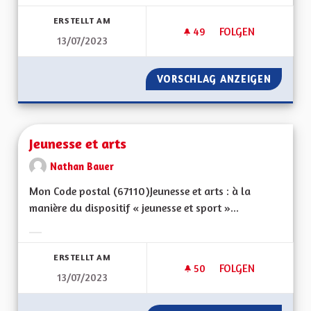
Ergebnisse nach Kategorie filtern:
ERSTELLT AM
49
49 FOLLOWER
FOLGEN
13/07/2023
POUR UNE ALSACE 
VORSCHLAG ANZEIGEN
POUR U
Jeunesse et arts
Nathan Bauer
Mon Code postal (67110)Jeunesse et arts : à la
manière du dispositif « jeunesse et sport »...
Ergebnisse nach Kategorie filtern:
ERSTELLT AM
50
50 FOLLOWER
FOLGEN
13/07/2023
JEUNESSE ET ARTS