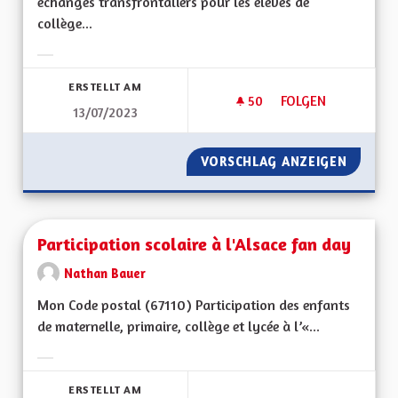
échanges transfrontaliers pour les élèves de
collège...
Ergebnisse nach Kategorie filtern:
ERSTELLT AM
50
50 FOLLOWER
FOLGEN
13/07/2023
ÉCHANGES SCOLAIR
VORSCHLAG ANZEIGEN
ÉCHANG
Participation scolaire à l'Alsace fan day
Nathan Bauer
Mon Code postal (67110) Participation des enfants
de maternelle, primaire, collège et lycée à l’«...
Ergebnisse nach Kategorie filtern:
ERSTELLT AM