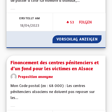
de passer à côté !Le nombre d'oiseaux,...
Ergebnisse nach Kategorie filtern:
ERSTELLT AM
53
53 FOLLOWER
FOLGEN
18/04/2023
FAIRE FACE AU DÉCL
VORSCHLAG ANZEIGEN
FAIRE F
Financement des centres pénitenciers et
d’un fond pour les victimes en Alsace
Proposition anonyme
Mon Code postal (ex : 68 000) : Les centres
pénitenciers alsaciens ne doivent pas reposer sur
les...
Ergebnisse nach Kategorie filtern: