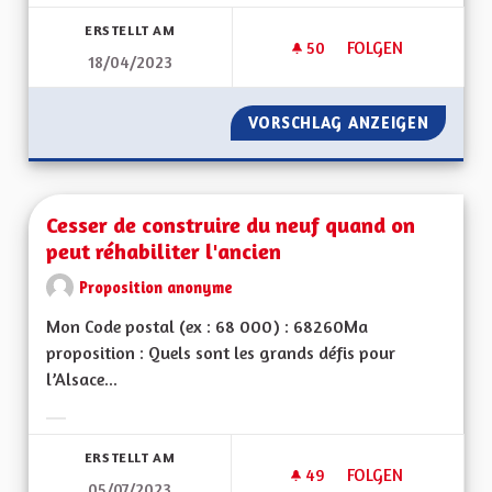
Ergebnisse nach Kategorie filtern:
ERSTELLT AM
50
50 FOLLOWER
FOLGEN
18/04/2023
RÉDUIRE LA CONSO
VORSCHLAG ANZEIGEN
RÉDUIR
Cesser de construire du neuf quand on
peut réhabiliter l'ancien
Proposition anonyme
Mon Code postal (ex : 68 000) : 68260Ma
proposition : Quels sont les grands défis pour
l’Alsace...
Ergebnisse nach Kategorie filtern:
ERSTELLT AM
49
49 FOLLOWER
FOLGEN
05/07/2023
CESSER DE CONSTRU