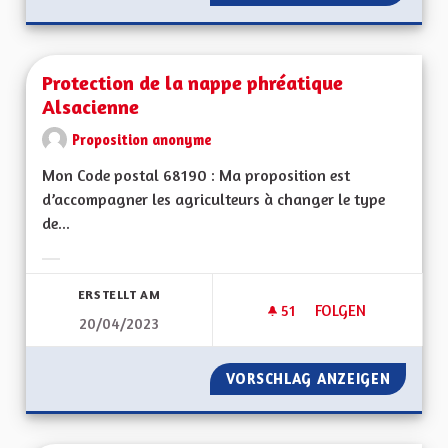
Protection de la nappe phréatique
Alsacienne
Proposition anonyme
Mon Code postal 68190 : Ma proposition est
d’accompagner les agriculteurs à changer le type
de...
Ergebnisse nach Kategorie filtern:
ERSTELLT AM
51
51 FOLLOWER
FOLGEN
20/04/2023
PROTECTION DE LA
VORSCHLAG ANZEIGEN
PROTEC