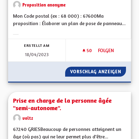
Proposition anonyme
Mon Code postal (ex : 68 000) : 67600Ma
proposition : Élaborer un plan de pose de panneau...
Ergebnisse nach Kategorie filtern:
ERSTELLT AM
50
50 FOLLOWER
FOLGEN
18/04/2023
MONTRER L'EXEMPL
VORSCHLAG ANZEIGEN
MONTRE
Prise en charge de la personne âgée
"semi-autonome".
voltz
67240 GRIESBeaucoup de personnes atteignent un
âge (où pas) qui ne leur permet plus d'être...