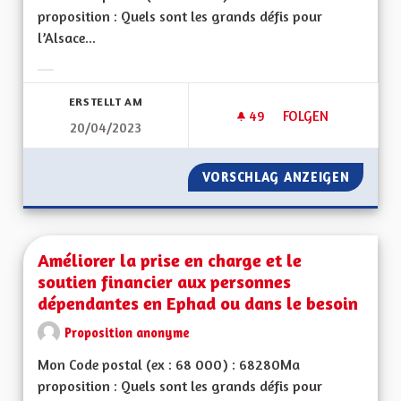
proposition : Quels sont les grands défis pour
l’Alsace...
Ergebnisse nach Kategorie filtern:
ERSTELLT AM
49
49 FOLLOWER
FOLGEN
20/04/2023
GÉOTHERMIE PROF
VORSCHLAG ANZEIGEN
GÉOTHE
Améliorer la prise en charge et le
soutien financier aux personnes
dépendantes en Ephad ou dans le besoin
Proposition anonyme
Mon Code postal (ex : 68 000) : 68280Ma
proposition : Quels sont les grands défis pour