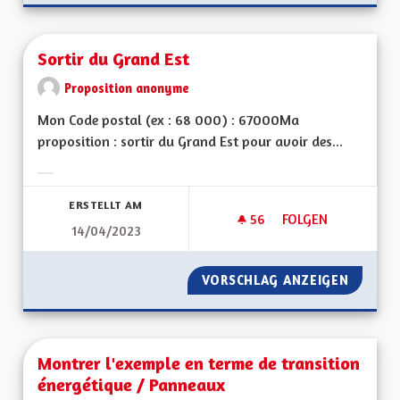
Sortir du Grand Est
Proposition anonyme
Mon Code postal (ex : 68 000) : 67000Ma
proposition : sortir du Grand Est pour avoir des...
Ergebnisse nach Kategorie filtern:
ERSTELLT AM
56
56 FOLLOWER
FOLGEN
14/04/2023
SORTIR DU GRAND 
VORSCHLAG ANZEIGEN
SORTIR
Montrer l'exemple en terme de transition
énergétique / Panneaux