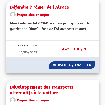
Défendre l' "âme" de l'Alsace
Proposition anonyme
Mon Code postal 67360La chose principale est de
garder son "âme". L'âme de l'Alsace se transmet...
Ergebnisse nach Kategorie filtern:
ERSTELLT AM
49
49 FOLLOWER
FOLGEN
06/05/2023
DÉFENDRE L' "ÂME" 
VORSCHLAG ANZEIGEN
DÉFENDR
Développement des transports
alternatifs à la voiture
Proposition anonyme