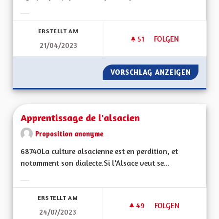
Ergebnisse nach Kategorie filtern:
ERSTELLT AM
51
51 FOLLOWER
FOLGEN
21/04/2023
VORSCHLAG ANZEIGEN
PRISE 
Apprentissage de l'alsacien
Proposition anonyme
68740La culture alsacienne est en perdition, et
notamment son dialecte.Si l'Alsace veut se...
Ergebnisse nach Kategorie filtern:
ERSTELLT AM
49
49 FOLLOWER
FOLGEN
24/07/2023
APPRENTISSAGE DE 