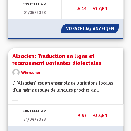
ERSTELLT AM
49
49 FOLLOWER
FOLGEN
01/05/2023
FINANCEMENT DES C
VORSCHLAG ANZEIGEN
FINANC
Alsacien: Traduction en ligne et
recensement variantes dialectales
Wierscher
L' "Alsacien" est un ensemble de variations locales
d'un même groupe de langues proches de...
Ergebnisse nach Kategorie filtern:
ERSTELLT AM
53
53 FOLLOWER
FOLGEN
21/04/2023
ALSACIEN: TRADUCT