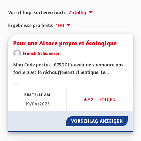
Vorschläge sortieren nach:
Zufällig
Ergebnisse pro Seite:
100
Pour une Alsace propre et écologique
Franck Schwoerer
Mon Code postal : 67500L'avenir ne s'annonce pas
facile avec le réchauffement climatique. Le...
Ergebnisse nach Kategorie filtern:
ERSTELLT AM
52
52 FOLLOWER
FOLGEN
19/04/2023
POUR UNE ALSACE 
VORSCHLAG ANZEIGEN
POUR U