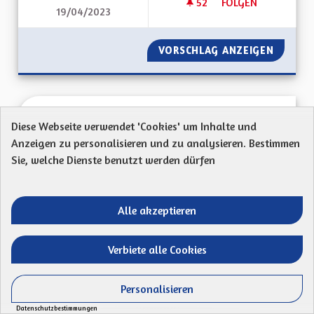
52
52 FOLLOWER
FOLGEN
19/04/2023
AIDE AUX PERSONN
VORSCHLAG ANZEIGEN
AIDE A
Hôpital Saint-Louis
Diese Webseite verwendet 'Cookies' um Inhalte und
TT
Anzeigen zu personalisieren und zu analysieren. Bestimmen
Sie, welche Dienste benutzt werden dürfen
Mon Code postal (ex : 68 000) : 68480Ma
proposition : Quels sont les grands défis pour
l’Alsace...
Alle akzeptieren
Ergebnisse nach Kategorie filtern:
ERSTELLT AM
Verbiete alle Cookies
49
49 FOLLOWER
FOLGEN
01/07/2023
HÔPITAL SAINT-LOU
Personalisieren
VORSCHLAG ANZEIGEN
HÔPITA
Datenschutzbestimmungen