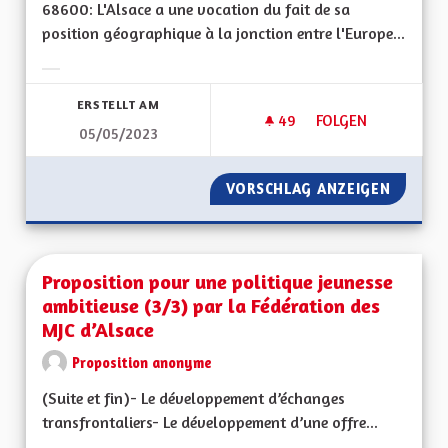
68600: L'Alsace a une vocation du fait de sa
position géographique à la jonction entre l'Europe...
Ergebnisse nach Kategorie filtern:
ERSTELLT AM
49
49 FOLLOWER
FOLGEN
05/05/2023
UNE MANIÈRE HUMAN
VORSCHLAG ANZEIGEN
UNE MA
Proposition pour une politique jeunesse
ambitieuse (3/3) par la Fédération des
MJC d’Alsace
Proposition anonyme
(Suite et fin)- Le développement d’échanges
transfrontaliers- Le développement d’une offre...