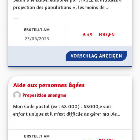
projection des populations », les moins de...
Ergebnisse nach Kategorie filtern:
ERSTELLT AM
49
49 FOLLOWER
FOLGEN
23/06/2023
PROPOSITION POUR 
VORSCHLAG ANZEIGEN
PROPOS
Aide aux personnes âgées
Proposition anonyme
Mon Code postal (ex : 68 000) : 68000je suis
enfant unique et il m’est difficile de gérer ma vie...
Ergebnisse nach Kategorie filtern:
ERSTELLT AM