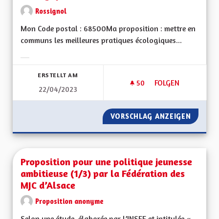
Rossignol
Mon Code postal : 68500Ma proposition : mettre en
communs les meilleures pratiques écologiques...
Ergebnisse nach Kategorie filtern:
ERSTELLT AM
50
50 FOLLOWER
FOLGEN
22/04/2023
HARMONISATION DE
VORSCHLAG ANZEIGEN
HARMON
Proposition pour une politique jeunesse
ambitieuse (1/3) par la Fédération des
MJC d’Alsace
Proposition anonyme
Selon une étude, élaborée par l’INSEE et intitulée «