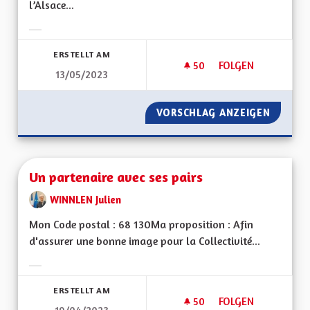
l’Alsace...
Ergebnisse nach Kategorie filtern:
ERSTELLT AM
50
50 FOLLOWER
FOLGEN
13/05/2023
AMÉLIORER LA PRIS
VORSCHLAG ANZEIGEN
AMÉLIO
Un partenaire avec ses pairs
WINNLEN Julien
Mon Code postal : 68 130Ma proposition : Afin
d'assurer une bonne image pour la Collectivité...
Ergebnisse nach Kategorie filtern:
ERSTELLT AM
50
50 FOLLOWER
FOLGEN