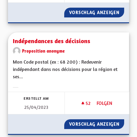
VORSCHLAG ANZEIGEN
APPREN
Indépendances des décisions
Proposition anonyme
Mon Code postal (ex : 68 200) : Redevenir
indépendant dans nos décisions pour la région et
ses...
Ergebnisse nach Kategorie filtern:
ERSTELLT AM
52
52 FOLLOWER
FOLGEN
25/04/2023
INDÉPENDANCES DE
VORSCHLAG ANZEIGEN
INDÉPE