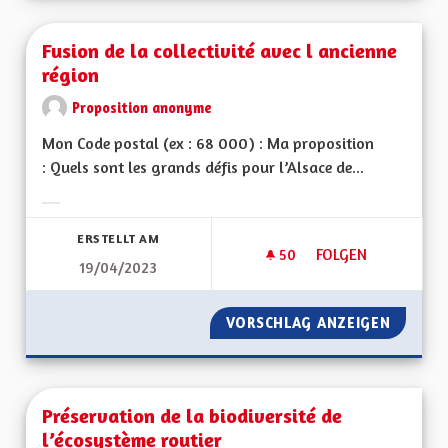
Fusion de la collectivité avec l ancienne
région
Proposition anonyme
Mon Code postal (ex : 68 000) : Ma proposition
: Quels sont les grands défis pour l’Alsace de...
Ergebnisse nach Kategorie filtern:
ERSTELLT AM
50
50 FOLLOWER
FOLGEN
19/04/2023
VORSCHLAG ANZEIGEN
FUSION
Préservation de la biodiversité de
l’écosystème routier