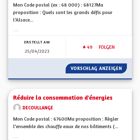
Mon Code postal (ex : 68 000) : 68127Ma
proposition : Quels sont les grands défis pour
l’Alsace...
Ergebnisse nach Kategorie filtern:
ERSTELLT AM
49
49 FOLLOWER
FOLGEN
25/04/2023
DÉVELOPPEMENT DE
VORSCHLAG ANZEIGEN
DÉVELO
Réduire la consommation d'énergies
DECOULLANGE
Mon Code postal : 67600Ma proposition : Règler
l'ensemble des chauffe eaux de nos bâtiments (...