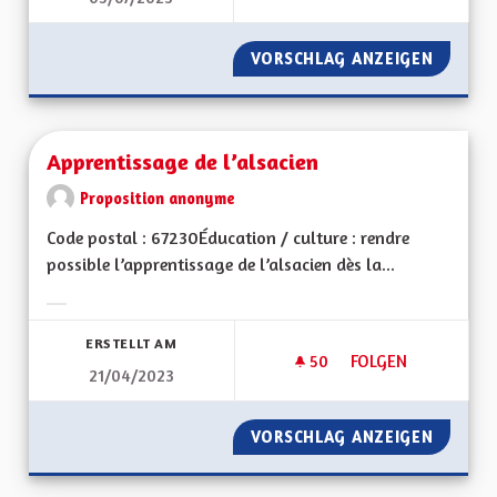
VORSCHLAG ANZEIGEN
CESSER
Apprentissage de l’alsacien
Proposition anonyme
Code postal : 67230Éducation / culture : rendre
possible l’apprentissage de l’alsacien dès la...
Ergebnisse nach Kategorie filtern:
ERSTELLT AM
50
50 FOLLOWER
FOLGEN
21/04/2023
APPRENTISSAGE DE 
VORSCHLAG ANZEIGEN
APPREN