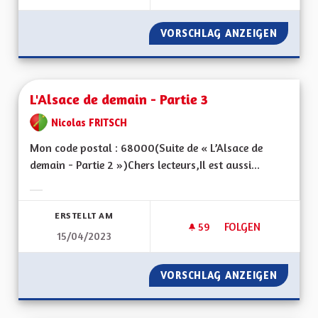
VORSCHLAG ANZEIGEN
DES BE
L'Alsace de demain - Partie 3
Nicolas FRITSCH
Mon code postal : 68000(Suite de « L’Alsace de
demain - Partie 2 »)Chers lecteurs,Il est aussi...
Ergebnisse nach Kategorie filtern:
ERSTELLT AM
59
59 FOLLOWER
FOLGEN
15/04/2023
L'ALSACE DE DEMAIN
VORSCHLAG ANZEIGEN
L'ALSAC