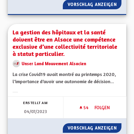
VORSCHLAG ANZEIGEN
ALSACI
La gestion des hôpitaux et la santé
doivent être en Alsace une compétence
exclusive d’une collectivité territoriale
à statut particulier.
Unser Land Mouvement Alsacien
La crise Covid19 avait montré au printemps 2020,
l’importance d’avoir une autonomie de décision...
Ergebnisse nach Kategorie filtern:
ERSTELLT AM
54
54 FOLLOWER
FOLGEN
04/07/2023
LA GESTION DES HÔ
VORSCHLAG ANZEIGEN
LA GES