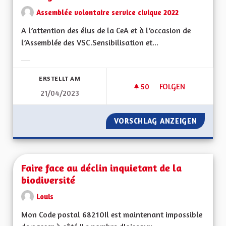
Assemblée volontaire service civique 2022
A l’attention des élus de la CeA et à l’occasion de
l’Assemblée des VSC.Sensibilisation et...
Ergebnisse nach Kategorie filtern:
ERSTELLT AM
50
50 FOLLOWER
FOLGEN
21/04/2023
PRÉSERVATION DE L
VORSCHLAG ANZEIGEN
PRÉSER
Faire face au déclin inquietant de la
biodiversité
Louis
Mon Code postal 68210Il est maintenant impossible