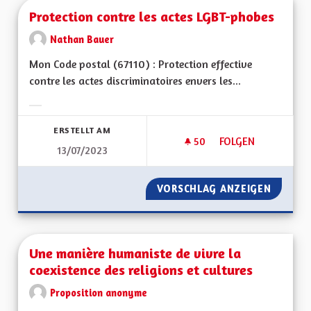
Protection contre les actes LGBT-phobes
Nathan Bauer
Mon Code postal (67110) : Protection effective
contre les actes discriminatoires envers les...
Ergebnisse nach Kategorie filtern:
ERSTELLT AM
50
50 FOLLOWER
FOLGEN
13/07/2023
PROTECTION CONTR
VORSCHLAG ANZEIGEN
PROTEC
Une manière humaniste de vivre la
coexistence des religions et cultures
Proposition anonyme