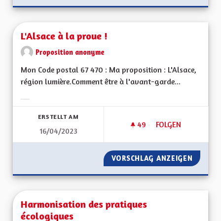
L'Alsace à la proue !
Proposition anonyme
Mon Code postal 67 470 : Ma proposition : L'Alsace,
région lumière.Comment être à l'avant-garde...
Ergebnisse nach Kategorie filtern:
ERSTELLT AM
49
49 FOLLOWER
FOLGEN
16/04/2023
L'ALSACE À LA PROU
VORSCHLAG ANZEIGEN
L'ALSAC
Harmonisation des pratiques
écologiques