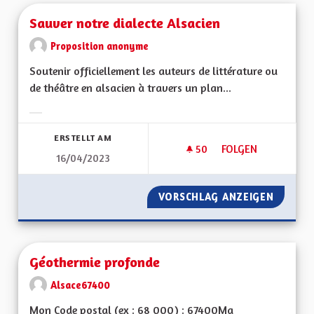
Sauver notre dialecte Alsacien
Proposition anonyme
Soutenir officiellement les auteurs de littérature ou
de théâtre en alsacien à travers un plan...
Ergebnisse nach Kategorie filtern:
ERSTELLT AM
50
50 FOLLOWER
FOLGEN
16/04/2023
SAUVER NOTRE DIA
VORSCHLAG ANZEIGEN
SAUVER
Géothermie profonde
Alsace67400
Mon Code postal (ex : 68 000) : 67400Ma