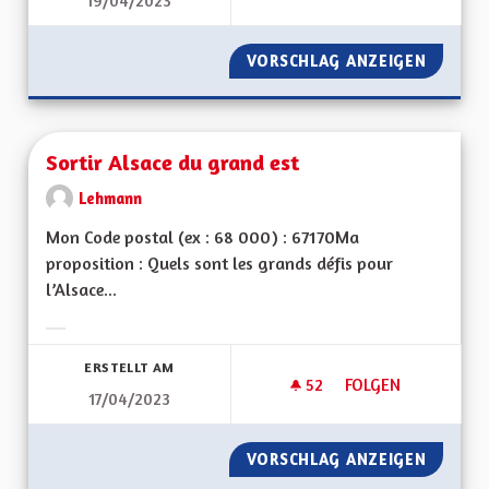
19/04/2023
UN PARTENAIRE AVE
VORSCHLAG ANZEIGEN
UN PART
Sortir Alsace du grand est
Lehmann
Mon Code postal (ex : 68 000) : 67170Ma
proposition : Quels sont les grands défis pour
l’Alsace...
Ergebnisse nach Kategorie filtern:
ERSTELLT AM
52
52 FOLLOWER
FOLGEN
17/04/2023
SORTIR ALSACE DU
VORSCHLAG ANZEIGEN
SORTIR