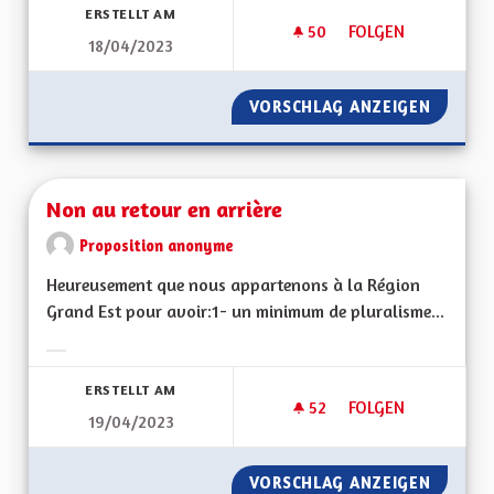
ERSTELLT AM
50
50 FOLLOWER
FOLGEN
18/04/2023
DES JARDINS POUR 
VORSCHLAG ANZEIGEN
DES JA
Non au retour en arrière
Proposition anonyme
Heureusement que nous appartenons à la Région
Grand Est pour avoir:1- un minimum de pluralisme...
Ergebnisse nach Kategorie filtern:
ERSTELLT AM
52
52 FOLLOWER
FOLGEN
19/04/2023
NON AU RETOUR EN
VORSCHLAG ANZEIGEN
NON AU