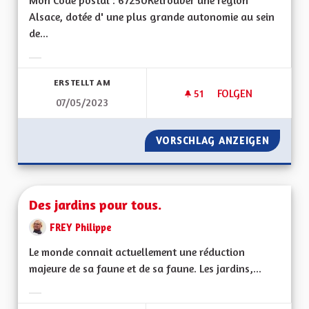
Mon Code postal : 67250Retrouver une région
Alsace, dotée d' une plus grande autonomie au sein
de...
Ergebnisse nach Kategorie filtern:
ERSTELLT AM
51
51 FOLLOWER
FOLGEN
07/05/2023
CRÉER UNE DÉMOCR
VORSCHLAG ANZEIGEN
CRÉER 
Des jardins pour tous.
FREY Philippe
Le monde connait actuellement une réduction
majeure de sa faune et de sa faune. Les jardins,...
Ergebnisse nach Kategorie filtern: