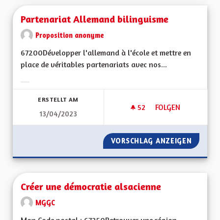
Partenariat Allemand bilinguisme
Proposition anonyme
67200Développer l'allemand à l'école et mettre en
place de véritables partenariats avec nos...
Ergebnisse nach Kategorie filtern:
ERSTELLT AM
52
52 FOLLOWER
FOLGEN
13/04/2023
PARTENARIAT ALLE
VORSCHLAG ANZEIGEN
PARTEN
Créer une démocratie alsacienne
MGGC