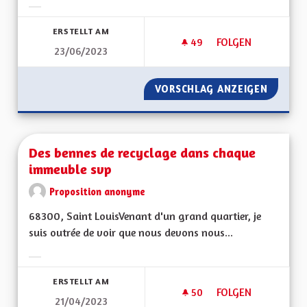
Ergebnisse nach Kategorie filtern:
ERSTELLT AM
49
49 FOLLOWER
FOLGEN
23/06/2023
PROPOSITION POUR 
VORSCHLAG ANZEIGEN
PROPOS
Des bennes de recyclage dans chaque
immeuble svp
Proposition anonyme
68300, Saint LouisVenant d'un grand quartier, je
suis outrée de voir que nous devons nous...
Ergebnisse nach Kategorie filtern:
ERSTELLT AM
50
50 FOLLOWER
FOLGEN
21/04/2023
DES BENNES DE RE