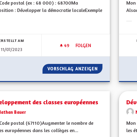
Code postal (ex : 68 000) : 68700Ma
Mon 
sition : Développer la démocratie localeExemple
Alsac
Erge
bnisse nach Kategorie filtern:
ERSTELLT AM
49
49 FOLLOWER
FOLGEN
11/07/2023
DÉVELOPPEMENT DE LA DÉMOC
VORSCHLAG ANZEIGEN
DÉVELOPPEMENT 
eloppement des classes européennes
Dév
Nathan Bauer
Code postal (67110)Augmenter le nombre de
Mon 
es européennes dans les collèges en...
les e