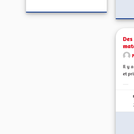
Des 
mat
Il y 
et pr
Erge