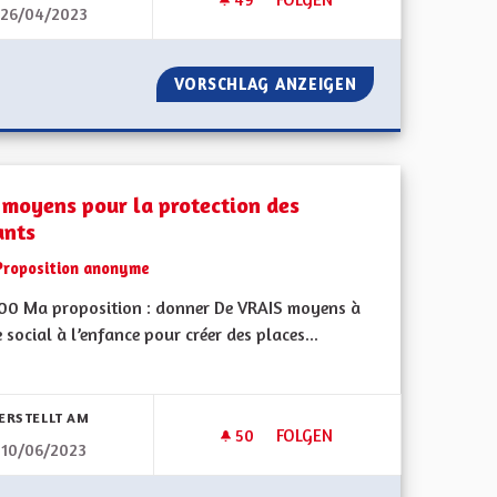
26/04/2023
N DE MOUVEMENT.
DES MÉDIAS ALSACIENS
 À DÉTECTION DE MOUVEMENT.
VORSCHLAG ANZEIGEN
DES MÉDIAS ALS
 moyens pour la protection des
ants
Proposition anonyme
500 Ma proposition : donner De VRAIS moyens à
e social à l’enfance pour créer des places...
bnisse nach Kategorie filtern:
ERSTELLT AM
50
50 FOLLOWER
FOLGEN
10/06/2023
MENT DE L'ALSACIEN À L'ÉCOLE
DES MOYENS POUR LA PROTE