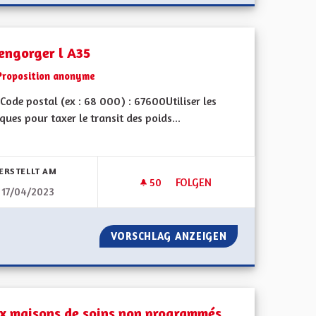
engorger l A35
Proposition anonyme
ode postal (ex : 68 000) : 67600Utiliser les
ques pour taxer le transit des poids...
bnisse nach Kategorie filtern:
ERSTELLT AM
50
50 FOLLOWER
FOLGEN
17/04/2023
DÉSENGORGER L A35
 SUNDGAU
VORSCHLAG ANZEIGEN
DÉSENGORGER L 
x maisons de soins non programmés