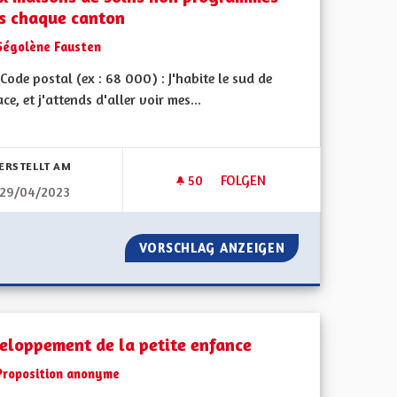
s chaque canton
Ségolène Fausten
ode postal (ex : 68 000) : J'habite le sud de
ace, et j'attends d'aller voir mes...
bnisse nach Kategorie filtern:
ERSTELLT AM
50
50 FOLLOWER
FOLGEN
29/04/2023
DEUX MAISONS DE SOINS N
VORSCHLAG ANZEIGEN
DEUX MAISONS 
eloppement de la petite enfance
Proposition anonyme