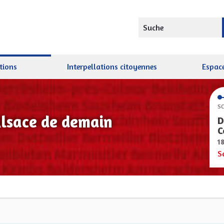
Suche
tions
Interpellations citoyennes
Espace
SC
Alsace de demain
D
C
1
S