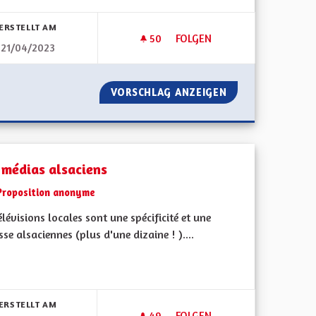
bnisse nach Kategorie filtern:
ERSTELLT AM
50
50 FOLLOWER
FOLGEN
21/04/2023
DES LIVRES ET VOUS
R TOUS.
VORSCHLAG ANZEIGEN
DES LIVRES ET V
 médias alsaciens
Proposition anonyme
élévisions locales sont une spécificité et une
sse alsaciennes (plus d'une dizaine ! )....
bnisse nach Kategorie filtern:
ERSTELLT AM
49
49 FOLLOWER
FOLGEN