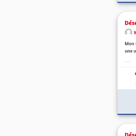
Dés
Mon C
une v
Erge
Dés