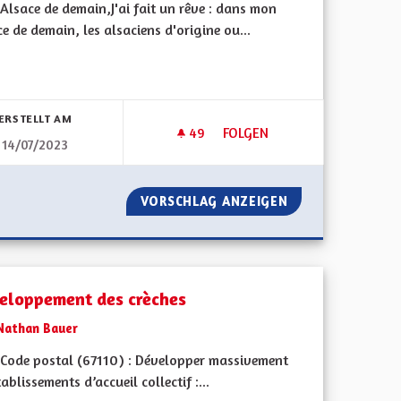
Alsace de demain,J'ai fait un rêve : dans mon
e de demain, les alsaciens d'origine ou...
bnisse nach Kategorie filtern:
ERSTELLT AM
49
49 FOLLOWER
FOLGEN
14/07/2023
RATIE LOCALE
DÉVELOPPEMENT DE LA PETIT
DE LA DÉMOCRATIE LOCALE
VORSCHLAG ANZEIGEN
DÉVELOPPEMENT 
eloppement des crèches
Nathan Bauer
Code postal (67110) : Développer massivement
́tablissements d’accueil collectif :...