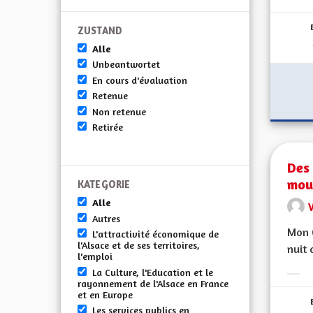
Erge
ZUSTAND
Alle
Unbeantwortet
En cours d'évaluation
Retenue
Non retenue
Retirée
Des 
mou
KATEGORIE
Alle
V
Autres
Mon C
L'attractivité économique de
l'Alsace et de ses territoires,
nuit 
l'emploi
La Culture, l'Education et le
Erge
rayonnement de l'Alsace en France
et en Europe
Les services publics en