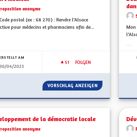
dan
Proposition anonyme
ode postal (ex : 68 270) : Rendre l'Alsace
ctive pour médecins et pharmaciens afin de...
Mon C
l'Als
Erge
ERSTELLT AM
51
51 FOLLOWER
FOLGEN
30/04/2023
DÉSERT MÉDICAL
VORSCHLAG ANZEIGEN
DÉSERT MÉDICAL
eloppement de la démocratie locale
Dév
Proposition anonyme