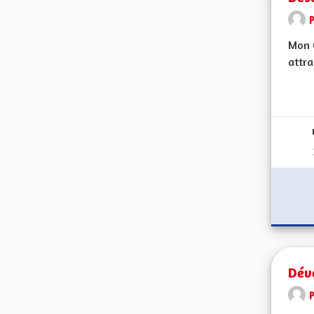
Mon C
attra
Dév