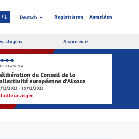
Registrieren
Anmelden
Deutsch
Choisir la langue
Sprache wählen
s citoyens
Alsace.eu
(Externer Link)
HRITT 4 VON 4
élibération du Conseil de la
ollectivité européenne d'Alsace
8/12/2023 - 19/12/2023
chritte anzeigen