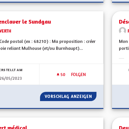
enclaver le Sundgau
Dés
WERTH
ode postal (ex : 68210) : Ma proposition : créer
Mon C
oie reliant Mulhouse (et/ou Burnhaupt)...
porti
bnisse nach Kategorie filtern:
Erge
ERSTELLT AM
50
50 FOLLOWER
FOLGEN
26/05/2023
DÉSENCLAVER LE SUNDGAU
VORSCHLAG ANZEIGEN
DÉSENCLAVER LE
ert médical
Deu