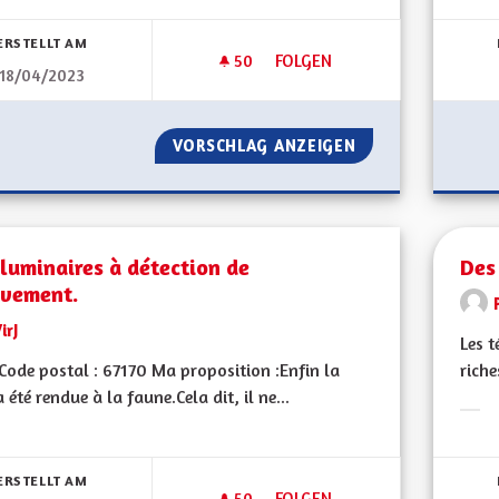
bnisse nach Kategorie filtern:
Erge
ERSTELLT AM
50
50 FOLLOWER
FOLGEN
18/04/2023
DES JARDINS POUR TOUS.
VORSCHLAG ANZEIGEN
DES JARDINS POU
luminaires à détection de
Des
vement.
irJ
Les t
ode postal : 67170 Ma proposition :Enfin la
riche
a été rendue à la faune.Cela dit, il ne...
Erge
bnisse nach Kategorie filtern:
ERSTELLT AM
50
50 FOLLOWER
FOLGEN