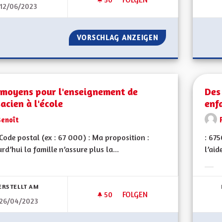
12/06/2023
DES LUMINAIRES À DÉTECTIO
VORSCHLAG ANZEIGEN
DES LUMINAIRES
 moyens pour l'enseignement de
Des
sacien à l'école
enf
Benoît
ode postal (ex : 67 000) : Ma proposition :
: 67
rd’hui la famille n’assure plus la...
l’aid
bnisse nach Kategorie filtern:
Erge
ERSTELLT AM
50
50 FOLLOWER
FOLGEN
26/04/2023
DES MOYENS POUR L'ENSEIGNE