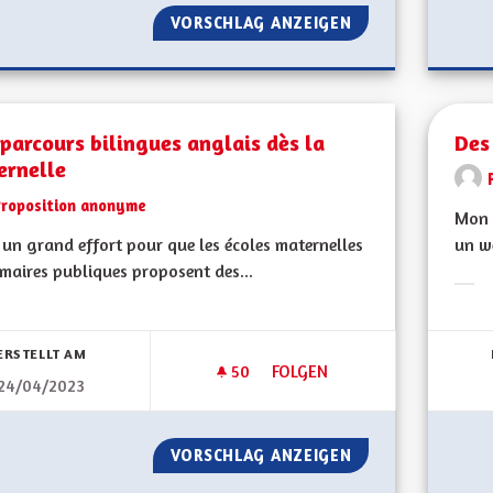
VORSCHLAG ANZEIGEN
DES MOYENS POUR
parcours bilingues anglais dès la
Des
ernelle
Proposition anonyme
Mon 
a un grand effort pour que les écoles maternelles
un w
imaires publiques proposent des...
Erge
bnisse nach Kategorie filtern:
ERSTELLT AM
50
50 FOLLOWER
FOLGEN
24/04/2023
DES PARCOURS BILINGUES AN
VORSCHLAG ANZEIGEN
DES PARCOURS BI