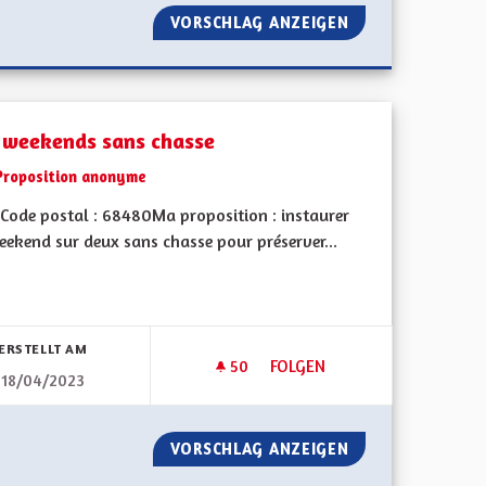
 L'ENSEIGNEMENT DE L'ALSACIEN À L'ÉCOLE
VORSCHLAG ANZEIGEN
DES MOYENS POU
 weekends sans chasse
Proposition anonyme
Code postal : 68480Ma proposition : instaurer
eekend sur deux sans chasse pour préserver...
bnisse nach Kategorie filtern:
ERSTELLT AM
50
50 FOLLOWER
FOLGEN
18/04/2023
GLAIS DÈS LA MATERNELLE
DES WEEKENDS SANS CHASSE
LINGUES ANGLAIS DÈS LA MATERNELLE
VORSCHLAG ANZEIGEN
DES WEEKENDS S