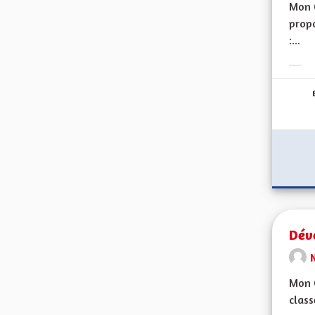
Mon 
propo
:...
Erge
Dév
Mon 
class