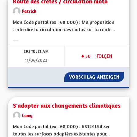
Route des crêtes / circulation moto
Patrick
Mon Code postal (ex : 68 000) : Ma proposition
: interdire la circulation des motos sur la route...
Ergebnisse nach Kategorie filtern:
ERSTELLT AM
50
50 FOLLOWER
FOLGEN
11/06/2023
ROUTE DES CRÊTES
VORSCHLAG ANZEIGEN
ROUTE 
S'adapter aux changements climatiques
Lamy
Mon Code postal (ex : 68 000) : 68124Utiliser
toutes les surfaces adaptées existantes pour...