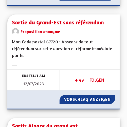
Sortie du Grand-Est sans référendum
Proposition anonyme
Mon Code postal 67720 : Absence de tout
référendum sur cette question et réforme immédiate
par le...
Ergebnisse nach Kategorie filtern:
ERSTELLT AM
49
49 FOLLOWER
FOLGEN
12/07/2023
SORTIE DU GRAND-
VORSCHLAG ANZEIGEN
SORTIE
Sortir Alsace du grand est