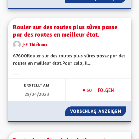
Rouler sur des routes plus sûres passe
par des routes en meilleur état.
J-F Thiébaux
67600Rouler sur des routes plus sûres passe par des
routes en meilleur état.Pour cela, il...
Ergebnisse nach Kategorie filtern:
ERSTELLT AM
50
50 FOLLOWER
FOLGEN
28/04/2023
ROULER SUR DES RO
VORSCHLAG ANZEIGEN
ROULER