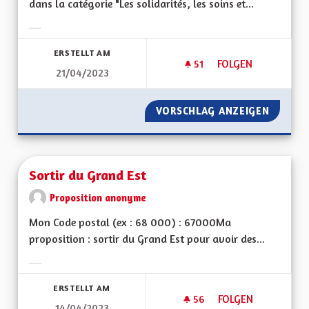
dans la catégorie "Les solidarités, les soins et...
Ergebnisse nach Kategorie filtern:
ERSTELLT AM
51
51 FOLLOWER
FOLGEN
21/04/2023
SORTIR DU GRAND 
VORSCHLAG ANZEIGEN
SORTIR
Sortir du Grand Est
Proposition anonyme
Mon Code postal (ex : 68 000) : 67000Ma
proposition : sortir du Grand Est pour avoir des...
Ergebnisse nach Kategorie filtern:
ERSTELLT AM
56
56 FOLLOWER
FOLGEN
14/04/2023