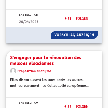
Ergebnisse nach Kategorie filtern:
ERSTELLT AM
51
51 FOLLOWER
FOLGEN
20/04/2023
S'ADAPTER AUX CH
VORSCHLAG ANZEIGEN
S'ADAP
S'engager pour la rénovation des
maisons alsaciennes
Proposition anonyme
Elles disparaissent les unes après les autres...
malheureusement ! La Collectivité européenne...
Ergebnisse nach Kategorie filtern:
ERSTELLT AM
56
56 FOLLOWER
FOLGEN