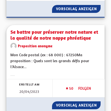
VORSCHLAG ANZEIGEN
SAUVON
Se battre pour préserver notre nature et
la qualité de notre nappe phréatique
Proposition anonyme
Mon Code postal (ex : 68 000) : 67250Ma
proposition : Quels sont les grands défis pour
l’Alsace...
Ergebnisse nach Kategorie filtern:
ERSTELLT AM
50
50 FOLLOWER
FOLGEN
20/04/2023
SE BATTRE POUR P
VORSCHLAG ANZEIGEN
SE BAT