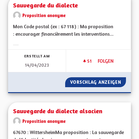
Sauvegarde du dialecte
Proposition anonyme
Mon Code postal (ex : 67 118) : Ma proposition
: encourager financièrement les interventions...
Ergebnisse nach Kategorie filtern:
ERSTELLT AM
51
51 FOLLOWER
FOLGEN
14/04/2023
SAUVEGARDE DU DI
VORSCHLAG ANZEIGEN
SAUVEG
Sauvegarde du dialecte alsacien
Proposition anonyme
67670 : WittersheimMa proposition : La sauvegarde