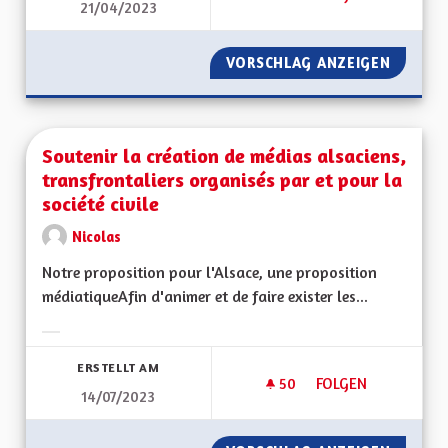
21/04/2023
VORSCHLAG ANZEIGEN
SOUTEN
Soutenir la création de médias alsaciens,
transfrontaliers organisés par et pour la
société civile
Nicolas
Notre proposition pour l'Alsace, une proposition
médiatiqueAfin d'animer et de faire exister les...
Ergebnisse nach Kategorie filtern:
ERSTELLT AM
50
50 FOLLOWER
FOLGEN
14/07/2023
SOUTENIR LA CRÉAT