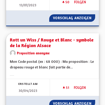
50
50 FOLLOWER
FOLGEN
13/07/2023
REVERDISSEMENT D
VORSCHLAG ANZEIGEN
REVERD
Rott un Wiss / Rouge et Blanc - symbole
de la Région Alsace
Proposition anonyme
Mon Code postal (ex : 68 000) : Ma proposition : Le
drapeau rouge et blanc fait partie de...
Ergebnisse nach Kategorie filtern:
ERSTELLT AM
51
51 FOLLOWER
FOLGEN
30/04/2023
ROTT UN WISS / RO
VORSCHLAG ANZEIGEN
ROTT U