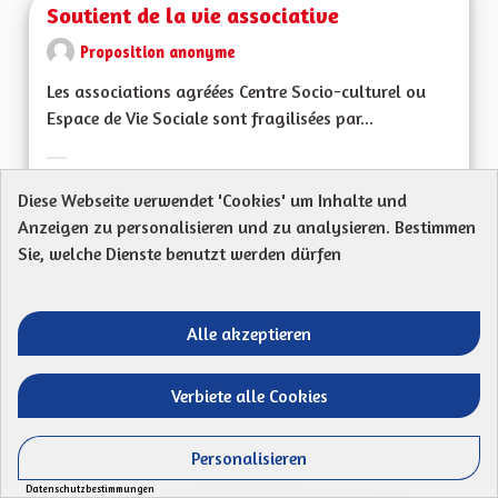
Soutient de la vie associative
Proposition anonyme
Les associations agréées Centre Socio-culturel ou
Espace de Vie Sociale sont fragilisées par...
Ergebnisse nach Kategorie filtern:
Diese Webseite verwendet 'Cookies' um Inhalte und
ERSTELLT AM
51
51 FOLLOWER
FOLGEN
Anzeigen zu personalisieren und zu analysieren. Bestimmen
22/06/2023
SOUTIENT DE LA VI
Sie, welche Dienste benutzt werden dürfen
VORSCHLAG ANZEIGEN
SOUTIEN
Alle akzeptieren
Subvention économies d'eau
Verbiete alle Cookies
(récupérateurs/citernes)
Personalisieren
Proposition anonyme
Datenschutzbestimmungen
Mon Code postal (ex : 68 000) : 67700Ma