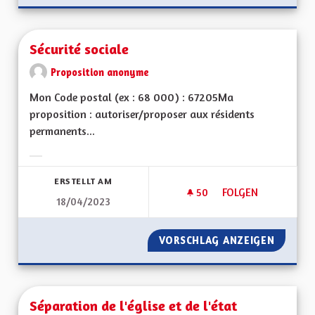
Sécurité sociale
Proposition anonyme
Mon Code postal (ex : 68 000) : 67205Ma
proposition : autoriser/proposer aux résidents
permanents...
Ergebnisse nach Kategorie filtern:
ERSTELLT AM
50
50 FOLLOWER
FOLGEN
18/04/2023
SÉCURITÉ SOCIALE
VORSCHLAG ANZEIGEN
SÉCURI
Séparation de l'église et de l'état