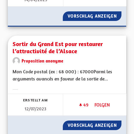
SORTIR DU GRAND 
VORSCHLAG ANZEIGEN
SORTIR
Sortir du Grand Est pour restaurer
l’attractivité de l’Alsace
Proposition anonyme
Mon Code postal (ex : 68 000) : 67000Parmi les
arguments avancés en faveur de la sortie de...
Ergebnisse nach Kategorie filtern:
ERSTELLT AM
49
49 FOLLOWER
FOLGEN
12/07/2023
SORTIR DU GRAND E
VORSCHLAG ANZEIGEN
SORTIR 