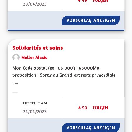
49
49 FOLLOWER
FOLGEN
29/04/2023
SERVICE PUBLIC ET
VORSCHLAG ANZEIGEN
SERVIC
Solidarités et soins
Muller Alexia
Mon Code postal (ex : 68 000) : 68000Ma
proposition : Sortir du Grand-est reste primordiale
.....
Ergebnisse nach Kategorie filtern:
ERSTELLT AM
50
50 FOLLOWER
FOLGEN
24/04/2023
SOLIDARITÉS ET SO
VORSCHLAG ANZEIGEN
SOLIDAR