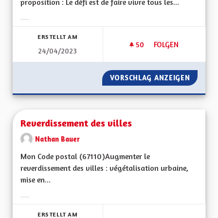
proposition : Le défi est de faire vivre tous les...
Ergebnisse nach Kategorie filtern:
ERSTELLT AM
50
50 FOLLOWER
FOLGEN
24/04/2023
REVENU UNIVERSEL
VORSCHLAG ANZEIGEN
REVENU
Reverdissement des villes
Nathan Bauer
Mon Code postal (67110) Augmenter le
reverdissement des villes : végétalisation urbaine,
mise en...
Ergebnisse nach Kategorie filtern:
ERSTELLT AM