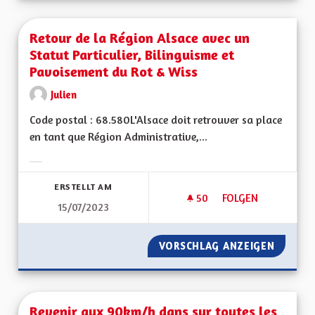
Retour de la Région Alsace avec un
Statut Particulier, Bilinguisme et
Pavoisement du Rot & Wiss
Julien
Code postal : 68.580L'Alsace doit retrouver sa place
en tant que Région Administrative,...
Ergebnisse nach Kategorie filtern:
ERSTELLT AM
50
50 FOLLOWER
FOLGEN
15/07/2023
RETOUR DE LA RÉGI
VORSCHLAG ANZEIGEN
RETOUR
Revenir aux 90km/h dans sur toutes les