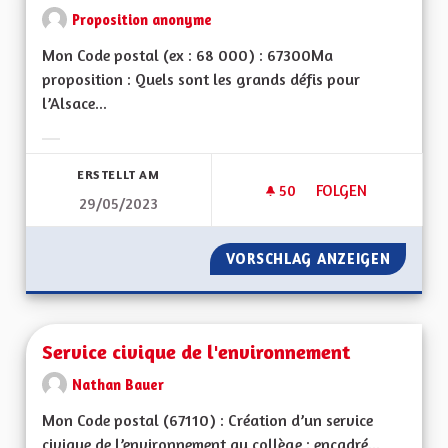
Proposition anonyme
Mon Code postal (ex : 68 000) : 67300Ma
proposition : Quels sont les grands défis pour
l’Alsace...
Ergebnisse nach Kategorie filtern:
ERSTELLT AM
50
50 FOLLOWER
FOLGEN
29/05/2023
SÉPARATION DE L'ÉG
VORSCHLAG ANZEIGEN
SÉPARAT
Service civique de l'environnement
Nathan Bauer
Mon Code postal (67110) : Création d’un service
civique de l’environnement au collège : encadré...