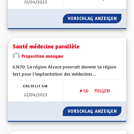
13/04/2023
S'ENGAGER POUR L
VORSCHLAG ANZEIGEN
S'ENGA
Santé médecine parallèle
Proposition anonyme
67470: La région Alsace pourrait devenir la région
test pour l’implantation des médecines...
ERSTELLT AM
50
50 FOLLOWER
FOLGEN
22/04/2023
SANTÉ MÉDECINE P
VORSCHLAG ANZEIGEN
SANTÉ 