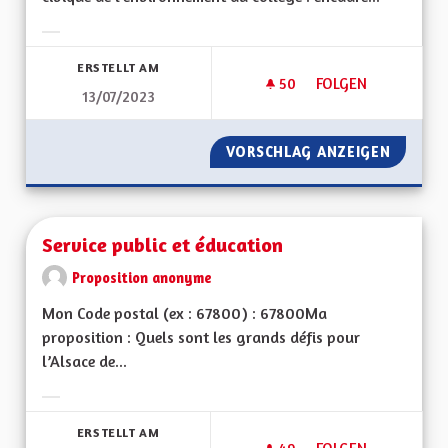
Ergebnisse nach Kategorie filtern:
ERSTELLT AM
50
50 FOLLOWER
FOLGEN
13/07/2023
SERVICE CIVIQUE D
VORSCHLAG ANZEIGEN
SERVIC
Service public et éducation
Proposition anonyme
Mon Code postal (ex : 67800) : 67800Ma
proposition : Quels sont les grands défis pour
l’Alsace de...
Ergebnisse nach Kategorie filtern:
ERSTELLT AM