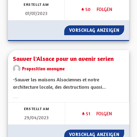
ERSTELLT AM
50
50 FOLLOWER
FOLGEN
07/07/2023
SAUVEGARDER LES R
VORSCHLAG ANZEIGEN
SAUVEG
Sauver l'Alsace pour un avenir serien
Proposition anonyme
-Sauver les maisons Alsaciennes et notre
architecture locale, des destructions quasi...
Ergebnisse nach Kategorie filtern:
ERSTELLT AM
51
51 FOLLOWER
FOLGEN
29/04/2023
SAUVER L'ALSACE P
VORSCHLAG ANZEIGEN
SAUVER