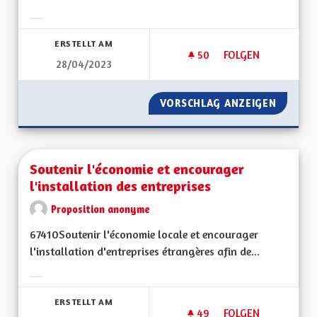
Ergebnisse nach Kategorie filtern:
ERSTELLT AM
50
50 FOLLOWER
FOLGEN
28/04/2023
SOUTENIR L'ACTIV
VORSCHLAG ANZEIGEN
SOUTEN
Soutenir l'économie et encourager
l'installation des entreprises
Proposition anonyme
67410Soutenir l'économie locale et encourager
l'installation d'entreprises étrangères afin de...
Ergebnisse nach Kategorie filtern:
ERSTELLT AM
49
49 FOLLOWER
FOLGEN