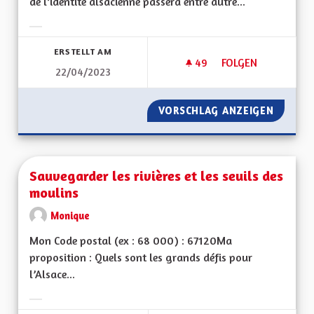
de l’identité alsacienne passera entre autre...
Ergebnisse nach Kategorie filtern:
ERSTELLT AM
49
49 FOLLOWER
FOLGEN
22/04/2023
SAUVEGARDE DU DI
VORSCHLAG ANZEIGEN
SAUVEG
Sauvegarder les rivières et les seuils des
moulins
Monique
Mon Code postal (ex : 68 000) : 67120Ma
proposition : Quels sont les grands défis pour
l’Alsace...
Ergebnisse nach Kategorie filtern: