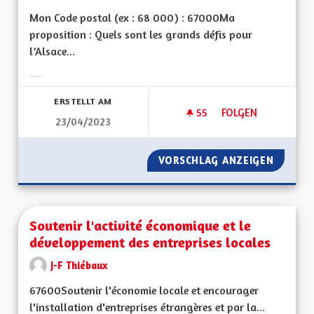
Mon Code postal (ex : 68 000) : 67000Ma
proposition : Quels sont les grands défis pour
l’Alsace...
Ergebnisse nach Kategorie filtern:
ERSTELLT AM
55
55 FOLLOWER
FOLGEN
23/04/2023
SORTIR DU GRAND E
VORSCHLAG ANZEIGEN
SORTIR 
Soutenir l'activité économique et le
développement des entreprises locales
J-F Thiébaux
67600Soutenir l'économie locale et encourager
l'installation d'entreprises étrangères et par la...