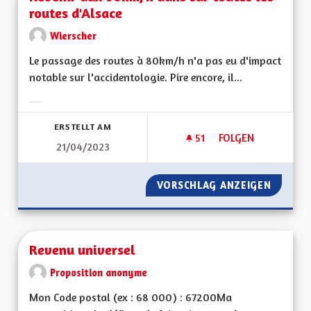
routes d'Alsace
Wierscher
Le passage des routes à 80km/h n'a pas eu d'impact
notable sur l'accidentologie. Pire encore, il...
Ergebnisse nach Kategorie filtern:
ERSTELLT AM
51
51 FOLLOWER
FOLGEN
21/04/2023
REVENIR AUX 90KM
VORSCHLAG ANZEIGEN
REVENI
Revenu universel
Proposition anonyme
Mon Code postal (ex : 68 000) : 67200Ma