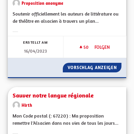
Proposition anonyme
Soutenir officiellement les auteurs de littérature ou
de théâtre en alsacien à travers un plan...
Ergebnisse nach Kategorie filtern:
ERSTELLT AM
50
50 FOLLOWER
FOLGEN
16/04/2023
SAUVER NOTRE DIA
VORSCHLAG ANZEIGEN
SAUVER
Sauver notre langue régionale
Hirth
Mon Code postal (: 67220) : Ma proposition
remettre l’Alsacien dans nos vies de tous les jours...