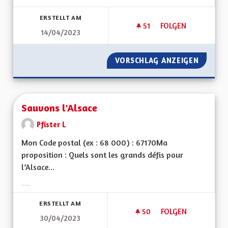
Ergebnisse nach Kategorie filtern:
ERSTELLT AM
51
51 FOLLOWER
FOLGEN
14/04/2023
SAUVER NOTRE LA
VORSCHLAG ANZEIGEN
SAUVER
Sauvons l'Alsace
Pfister L
Mon Code postal (ex : 68 000) : 67170Ma
proposition : Quels sont les grands défis pour
l’Alsace...
Ergebnisse nach Kategorie filtern:
ERSTELLT AM
50
50 FOLLOWER
FOLGEN
30/04/2023
SAUVONS L'ALSACE