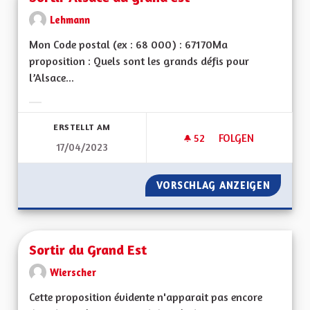
Lehmann
Mon Code postal (ex : 68 000) : 67170Ma
proposition : Quels sont les grands défis pour
l’Alsace...
Ergebnisse nach Kategorie filtern:
ERSTELLT AM
52
52 FOLLOWER
FOLGEN
17/04/2023
SORTIR ALSACE DU
VORSCHLAG ANZEIGEN
SORTIR
Sortir du Grand Est
Wierscher
Cette proposition évidente n'apparait pas encore