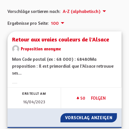
Vorschläge sortieren nach:
A-Z (alphabetisch)
Ergebnisse pro Seite:
100
Retour aux vraies couleurs de l'Alsace
Proposition anonyme
Mon Code postal (ex : 68 000) : 68480Ma
proposition : Il est primordial que l'Alsace retrouve
ses...
Ergebnisse nach Kategorie filtern:
ERSTELLT AM
50
50 FOLLOWER
FOLGEN
16/04/2023
RETOUR AUX VRAIE
VORSCHLAG ANZEIGEN
RETOUR