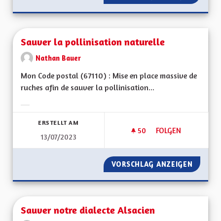
Sauver la pollinisation naturelle
Nathan Bauer
Mon Code postal (67110) : Mise en place massive de
ruches afin de sauver la pollinisation...
Ergebnisse nach Kategorie filtern:
ERSTELLT AM
50
50 FOLLOWER
FOLGEN
13/07/2023
SAUVER LA POLLIN
VORSCHLAG ANZEIGEN
SAUVER
Sauver notre dialecte Alsacien