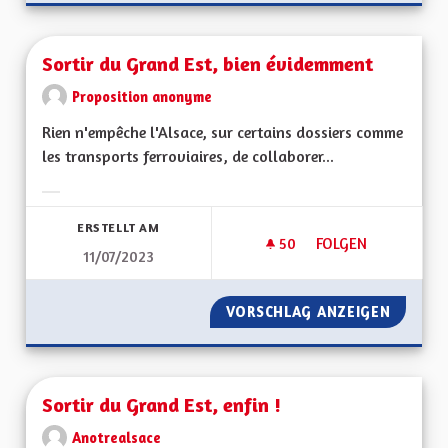
Sortir du Grand Est, bien évidemment
Proposition anonyme
Rien n'empêche l'Alsace, sur certains dossiers comme
les transports ferroviaires, de collaborer...
Ergebnisse nach Kategorie filtern:
ERSTELLT AM
50
50 FOLLOWER
FOLGEN
11/07/2023
SORTIR DU GRAND 
VORSCHLAG ANZEIGEN
SORTIR
Sortir du Grand Est, enfin !
Anotrealsace