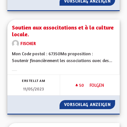
VORSCHLAG ANZEIGEN
SOUTEN
Soutien aux associtations et à la culture
locale.
FISCHER
Mon Code postal : 67350Ma proposition :
Soutenir financièrement les associations avec des...
Ergebnisse nach Kategorie filtern:
ERSTELLT AM
50
50 FOLLOWER
FOLGEN
11/05/2023
SOUTIEN AUX ASSOC
VORSCHLAG ANZEIGEN
SOUTIE