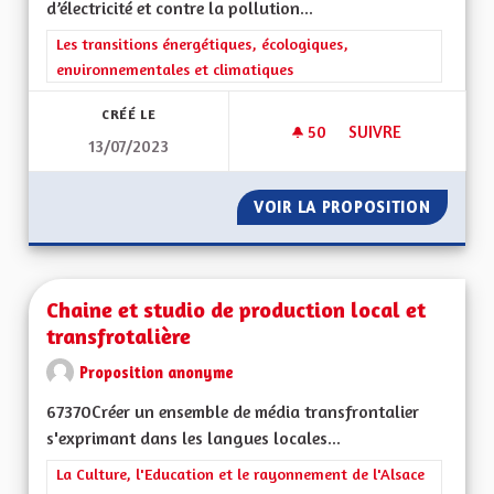
d’électricité et contre la pollution...
Filtrer les résultats de la catégorie : Les transitions énergéti
Les transitions énergétiques, écologiques,
environnementales et climatiques
CRÉÉ LE
50
50 ABONNÉS
SUIVRE
13/07/2023
POLLUTION LUMINE
VOIR LA PROPOSITION
POLLUT
Chaine et studio de production local et
transfrotalière
Proposition anonyme
67370Créer un ensemble de média transfrontalier
s'exprimant dans les langues locales...
Filtrer les résultats de la catégorie : La Culture, l'Education e
La Culture, l'Education et le rayonnement de l'Alsace