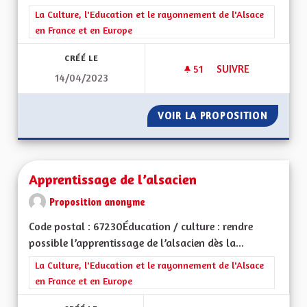
Filtrer les résultats de la catégorie : La Culture, l'Education e
La Culture, l'Education et le rayonnement de l'Alsace
en France et en Europe
CRÉÉ LE
51
51 ABONNÉS
SUIVRE
14/04/2023
SAUVEGARDE DU DI
VOIR LA PROPOSITION
SAUVEG
Apprentissage de l’alsacien
Proposition anonyme
Code postal : 67230Éducation / culture : rendre
possible l’apprentissage de l’alsacien dès la...
Filtrer les résultats de la catégorie : La Culture, l'Education e
La Culture, l'Education et le rayonnement de l'Alsace
en France et en Europe