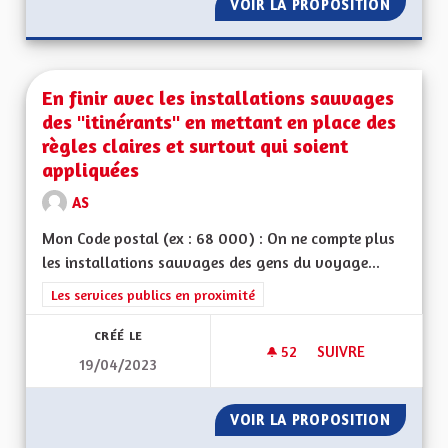
VOIR LA PROPOSITION
RECRÉE
En finir avec les installations sauvages
des "itinérants" en mettant en place des
règles claires et surtout qui soient
appliquées
AS
Mon Code postal (ex : 68 000) : On ne compte plus
les installations sauvages des gens du voyage...
Filtrer les résultats de la catégorie : Les services publics en pro
Les services publics en proximité
CRÉÉ LE
52
52 ABONNÉS
SUIVRE
19/04/2023
EN FINIR AVEC LES
VOIR LA PROPOSITION
EN FIN