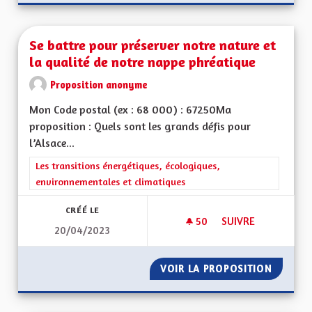
Se battre pour préserver notre nature et
la qualité de notre nappe phréatique
Proposition anonyme
Mon Code postal (ex : 68 000) : 67250Ma
proposition : Quels sont les grands défis pour
l’Alsace...
Filtrer les résultats de la catégorie : Les transitions énergéti
Les transitions énergétiques, écologiques,
environnementales et climatiques
CRÉÉ LE
50
50 ABONNÉS
SUIVRE
20/04/2023
SE BATTRE POUR P
VOIR LA PROPOSITION
SE BAT