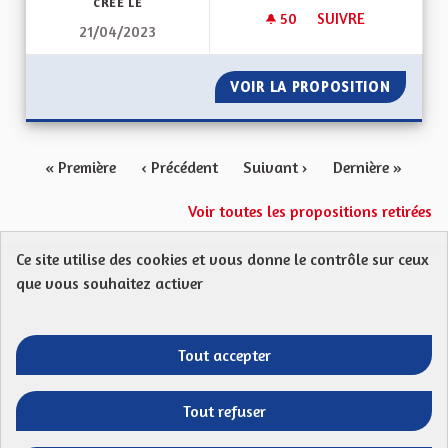
CRÉÉ LE
50
50 ABONNÉS
SUIVRE
21/04/2023
APPRENTISSAGE DE 
VOIR LA PROPOSITION
APPREN
« Première
‹ Précédent
Suivant ›
Dernière »
Voir toutes les propositions retirées
Ce site utilise des cookies et vous donne le contrôle sur ceux
Protection des Données
Charte de contribution
que vous souhaitez activer
Mentions légales
FAQ
CGU
Droit d’interpellation citoyenne : comment ça marche ?
Télécharger les fichiers Open Data
Tout accepter
Entre vos mains - Collectivité européenne 
Entre vos mains - Collectivité euro
Entre vos mains - Collectivité
Entre vos mains - Collect
Tout refuser
Site réalisé par
Open Source Politics
grâce au
logiciel libre