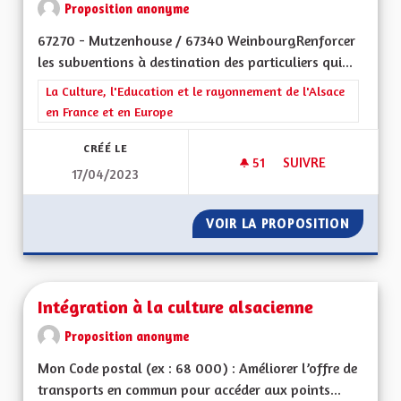
Proposition anonyme
67270 - Mutzenhouse / 67340 WeinbourgRenforcer
les subventions à destination des particuliers qui...
Filtrer les résultats de la catégorie : La Culture, l'Education e
La Culture, l'Education et le rayonnement de l'Alsace
en France et en Europe
CRÉÉ LE
51
51 ABONNÉS
SUIVRE
17/04/2023
SUBVENTION POUR 
VOIR LA PROPOSITION
SUBVEN
Intégration à la culture alsacienne
Proposition anonyme
Mon Code postal (ex : 68 000) : Améliorer l’offre de
transports en commun pour accéder aux points...