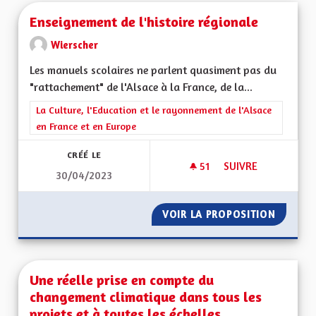
Enseignement de l'histoire régionale
Wierscher
Les manuels scolaires ne parlent quasiment pas du
"rattachement" de l'Alsace à la France, de la...
Filtrer les résultats de la catégorie : La Culture, l'Education e
La Culture, l'Education et le rayonnement de l'Alsace
en France et en Europe
CRÉÉ LE
51
51 ABONNÉS
SUIVRE
30/04/2023
ENSEIGNEMENT DE 
VOIR LA PROPOSITION
ENSEIG
Une réelle prise en compte du
changement climatique dans tous les
projets et à toutes les échelles