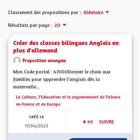
Classement des propositions par :
Aléatoire
Résultats par page :
20
Créer des classes bilingues Anglais en
plus d'allemand
Proposition anonyme
Mon Code postal : 67000Donner le choix aux
familles pour apprendre l'anglais dès la
maternelle...
Filtrer les résultats de la catégorie : La Culture, l'Education e
La Culture, l'Education et le rayonnement de l'Alsace
en France et en Europe
CRÉÉ LE
49
49 ABONNÉS
SUIVRE
17/04/2023
CRÉER DES CLASSES