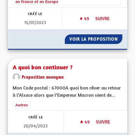
en France et en Europe
CRÉÉ LE
49
49 ABONNÉS
SUIVRE
15/07/2023
CHAINE ET STUDIO 
VOIR LA PROPOSITION
CHAINE
A quoi bon continuer ?
Proposition anonyme
Mon Code postal : 67000A quoi bon rêver au retour
à l'Alsace alors que l'Empereur Macron vient de...
Filtrer les résultats de la catégorie : Autres
Autres
CRÉÉ LE
49
49 ABONNÉS
SUIVRE
20/04/2023
A QUOI BON CONTI