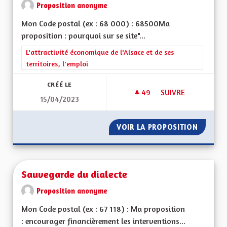
Proposition anonyme
Mon Code postal (ex : 68 000) : 68500Ma
proposition : pourquoi sur se site"...
Filtrer les résultats de la catégorie : L'attractivité économique 
L'attractivité économique de l'Alsace et de ses
territoires, l'emploi
CRÉÉ LE
49
49 ABONNÉS
SUIVRE
15/04/2023
INFORMATION EN LI
VOIR LA PROPOSITION
INFORMA
Sauvegarde du dialecte
Proposition anonyme
Mon Code postal (ex : 67 118) : Ma proposition
: encourager financièrement les interventions...