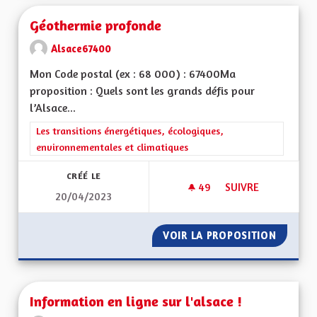
Géothermie profonde
Alsace67400
Mon Code postal (ex : 68 000) : 67400Ma
proposition : Quels sont les grands défis pour
l’Alsace...
Filtrer les résultats de la catégorie : Les transitions énergéti
Les transitions énergétiques, écologiques,
environnementales et climatiques
CRÉÉ LE
49
49 ABONNÉS
SUIVRE
20/04/2023
GÉOTHERMIE PROF
VOIR LA PROPOSITION
GÉOTHE
Information en ligne sur l'alsace !