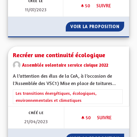
CRÉÉ LE
50
50 ABONNÉS
SUIVRE
11/07/2023
UNE ALSACE RÉSILI
VOIR LA PROPOSITION
UNE AL
Recréer une continuité écologique
Assemblée volontaire service civique 2022
A l’attention des élus de la CeA, à l’occasion de
l’Assemblée des VSC1) Mise en place de toitures...
Filtrer les résultats de la catégorie : Les transitions énergéti
Les transitions énergétiques, écologiques,
environnementales et climatiques
CRÉÉ LE
50
50 ABONNÉS
SUIVRE
21/04/2023
RECRÉER UNE CONT