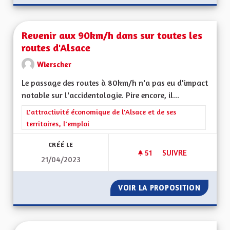
Revenir aux 90km/h dans sur toutes les
routes d'Alsace
Wierscher
Le passage des routes à 80km/h n'a pas eu d'impact
notable sur l'accidentologie. Pire encore, il...
Filtrer les résultats de la catégorie : L'attractivité économique 
L'attractivité économique de l'Alsace et de ses
territoires, l'emploi
CRÉÉ LE
51
51 ABONNÉS
SUIVRE
21/04/2023
REVENIR AUX 90KM
VOIR LA PROPOSITION
REVENI