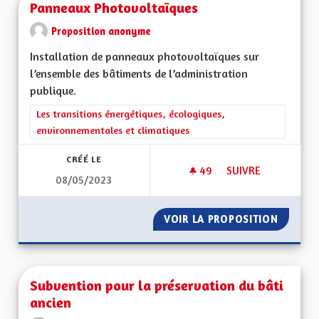
Panneaux Photovoltaïques
Proposition anonyme
Installation de panneaux photovoltaïques sur
l’ensemble des bâtiments de l’administration
publique.
Filtrer les résultats de la catégorie : Les transitions énergéti
Les transitions énergétiques, écologiques,
environnementales et climatiques
CRÉÉ LE
49
49 ABONNÉS
SUIVRE
08/05/2023
PANNEAUX PHOTOV
VOIR LA PROPOSITION
PANNEA
Subvention pour la préservation du bâti
ancien