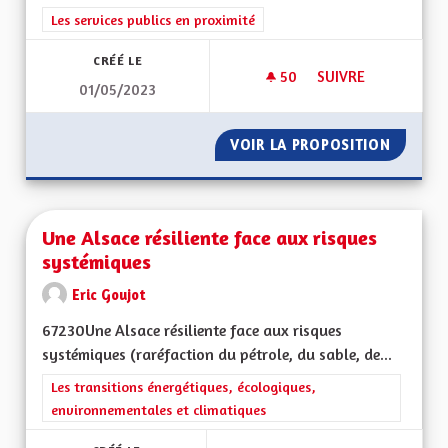
Filtrer les résultats de la catégorie : Les services publics en pro
Les services publics en proximité
CRÉÉ LE
50
50 ABONNÉS
SUIVRE
01/05/2023
INTÉGRATION À LA 
VOIR LA PROPOSITION
INTÉGR
Une Alsace résiliente face aux risques
systémiques
Eric Goujot
67230Une Alsace résiliente face aux risques
systémiques (raréfaction du pétrole, du sable, de...
Filtrer les résultats de la catégorie : Les transitions énergéti
Les transitions énergétiques, écologiques,
environnementales et climatiques