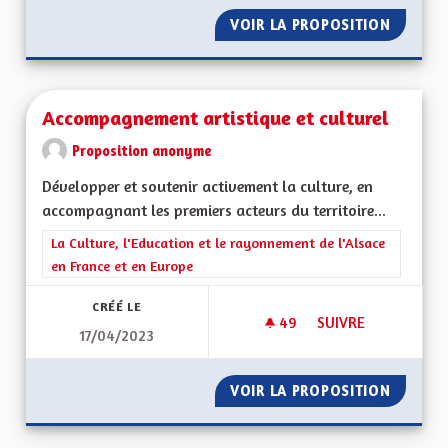
VOIR LA PROPOSITION
A QUOI
Accompagnement artistique et culturel
Proposition anonyme
Développer et soutenir activement la culture, en
accompagnant les premiers acteurs du territoire...
Filtrer les résultats de la catégorie : La Culture, l'Education e
La Culture, l'Education et le rayonnement de l'Alsace
en France et en Europe
CRÉÉ LE
49
49 ABONNÉS
SUIVRE
17/04/2023
ACCOMPAGNEMENT A
VOIR LA PROPOSITION
ACCOMP