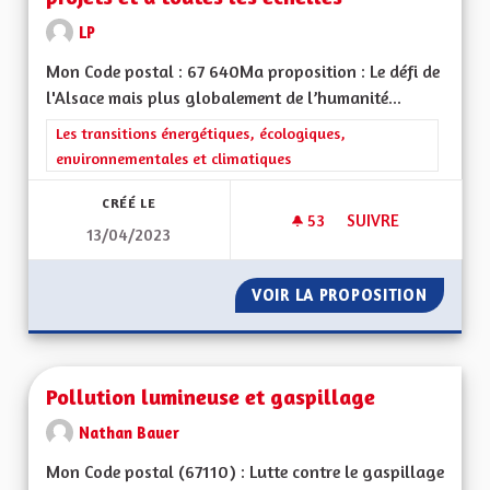
LP
Mon Code postal : 67 640Ma proposition : Le défi de
l'Alsace mais plus globalement de l’humanité...
Filtrer les résultats de la catégorie : Les transitions énergéti
Les transitions énergétiques, écologiques,
environnementales et climatiques
CRÉÉ LE
53
53 ABONNÉS
SUIVRE
13/04/2023
UNE RÉELLE PRISE 
VOIR LA PROPOSITION
UNE RÉ
Pollution lumineuse et gaspillage
Nathan Bauer
Mon Code postal (67110) : Lutte contre le gaspillage