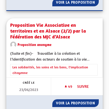
VOIR LA PROPOSITION
CRÉER 
Proposition Vie Associative en
territoires et en Alsace (2/2) par la
Fédération des MJC d’Alsace
Proposition anonyme
(Suite et fin)- Travailler à la création et
l’identification des acteurs de soutien à la vie...
Filtrer les résultats de la catégorie : Les solidarités, les soins e
Les solidarités, les soins et les liens, l'implication
citoyenne
CRÉÉ LE
49
49 ABONNÉS
SUIVRE
23/06/2023
PROPOSITION VIE A
VOIR LA PROPOSITION
PROPOSI