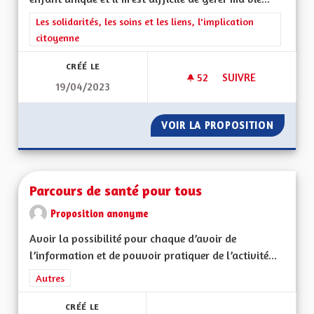
Filtrer les résultats de la catégorie : Les solidarités, les soins e
Les solidarités, les soins et les liens, l'implication
citoyenne
CRÉÉ LE
52
52 ABONNÉS
SUIVRE
19/04/2023
AIDE AUX PERSONN
VOIR LA PROPOSITION
AIDE A
Parcours de santé pour tous
Proposition anonyme
Avoir la possibilité pour chaque d’avoir de
l’information et de pouvoir pratiquer de l’activité...
Filtrer les résultats de la catégorie : Autres
Autres
CRÉÉ LE