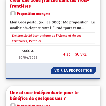
Créer une zone franche dans les Trois-
Frontières
Proposition anonyme
Mon Code postal (ex : 68 000) : Ma proposition : Le
modèle développer avec l‘EuroAirport et un...
Filtrer les résultats de la catégorie : L'attractivité économique 
L'attractivité économique de l'Alsace et de ses
territoires, l'emploi
CRÉÉ LE
50
50 ABONNÉS
SUIVRE
30/04/2023
CRÉER UNE ZONE F
VOIR LA PROPOSITION
CRÉER 
Une alsace indépendante pour le
bénéfice de quelques uns ?
Proposition anonyme