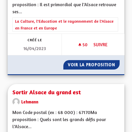
proposition : Il est primordial que l'Alsace retrouve
ses...
Filtrer les résultats de la catégorie : La Culture, l'Education e
La Culture, l'Education et le rayonnement de l'Alsace
en France et en Europe
CRÉÉ LE
50
50 ABONNÉS
SUIVRE
16/04/2023
RETOUR AUX VRAIE
VOIR LA PROPOSITION
RETOUR
Sortir Alsace du grand est
Lehmann
Mon Code postal (ex : 68 000) : 67170Ma
proposition : Quels sont les grands défis pour
l’Alsace...