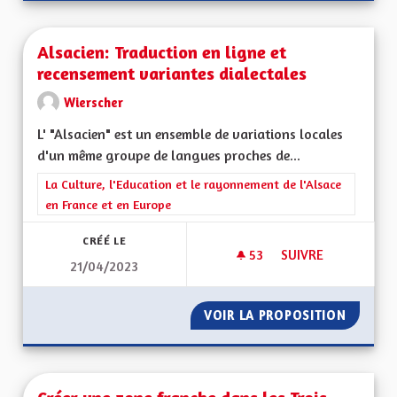
Alsacien: Traduction en ligne et
recensement variantes dialectales
Wierscher
L' "Alsacien" est un ensemble de variations locales
d'un même groupe de langues proches de...
Filtrer les résultats de la catégorie : La Culture, l'Education e
La Culture, l'Education et le rayonnement de l'Alsace
en France et en Europe
CRÉÉ LE
53
53 ABONNÉS
SUIVRE
21/04/2023
ALSACIEN: TRADUCT
VOIR LA PROPOSITION
ALSACI