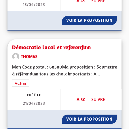
49
49 ABONNÉS
SUIVRE
18/04/2023
BRIGADE VERTE ÉLA
VOIR LA PROPOSITION
BRIGADE
Démocratie local et referenfum
THOMAS
Mon Code postal : 68580Ma proposition : Soumettre
à référendum tous les choix importants : A...
Filtrer les résultats de la catégorie : Autres
Autres
CRÉÉ LE
50
50 ABONNÉS
SUIVRE
21/04/2023
DÉMOCRATIE LOCAL
VOIR LA PROPOSITION
DÉMOCR