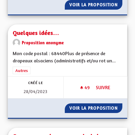
VOIR LA PROPOSITION
RECUPE
Quelques idées…
Proposition anonyme
Mon code postal : 68440Plus de présence de
drapeaux alsaciens (administratifs et/ou rot un...
Filtrer les résultats de la catégorie : Autres
Autres
CRÉÉ LE
49
49 ABONNÉS
SUIVRE
28/04/2023
QUELQUES IDÉES…
VOIR LA PROPOSITION
QUELQU