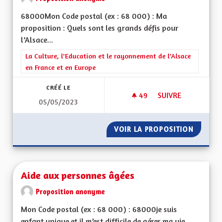
68000Mon Code postal (ex : 68 000) : Ma
proposition : Quels sont les grands défis pour
l’Alsace...
Filtrer les résultats de la catégorie : La Culture, l'Education e
La Culture, l'Education et le rayonnement de l'Alsace
en France et en Europe
CRÉÉ LE
49
49 ABONNÉS
SUIVRE
05/05/2023
POUR UNE ALSACE 
VOIR LA PROPOSITION
POUR U
Aide aux personnes âgées
Proposition anonyme
Mon Code postal (ex : 68 000) : 68000je suis
enfant unique et il m’est difficile de gérer ma vie...