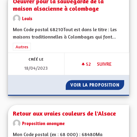
Oeuvrer pour la sauvegarde de la
maison alsacienne à colombage
Louis
Mon Code postal 68210Tout est dans le titre : Les
maisons traditionnelles à Colombages qui font...
Filtrer les résultats de la catégorie : Autres
Autres
CRÉÉ LE
52
52 ABONNÉS
SUIVRE
18/04/2023
OEUVRER POUR LA 
VOIR LA PROPOSITION
OEUVRE
Retour aux vraies couleurs de l'Alsace
Proposition anonyme
Mon Code postal (ex : 68 000) : 68480Ma