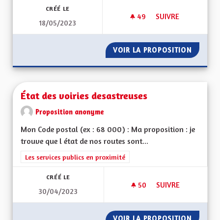
CRÉÉ LE
49
49 ABONNÉS
SUIVRE
18/05/2023
SUPPRESSION DE LA
VOIR LA PROPOSITION
SUPPRE
État des voiries desastreuses
Proposition anonyme
Mon Code postal (ex : 68 000) : Ma proposition : je
trouve que l état de nos routes sont...
Filtrer les résultats de la catégorie : Les services publics en pro
Les services publics en proximité
CRÉÉ LE
50
50 ABONNÉS
SUIVRE
30/04/2023
ÉTAT DES VOIRIES 
VOIR LA PROPOSITION
ÉTAT D