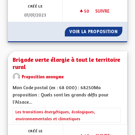
CRÉÉ LE
50
50 ABONNÉS
SUIVRE
07/07/2023
LA CHANSON EST U
VOIR LA PROPOSITION
LA CHA
Brigade verte élargie à tout le territoire
rural
Proposition anonyme
Mon Code postal (ex : 68 000) : 68250Ma
proposition : Quels sont les grands défis pour
l’Alsace...
Filtrer les résultats de la catégorie : Les transitions énergéti
Les transitions énergétiques, écologiques,
environnementales et climatiques
CRÉÉ LE