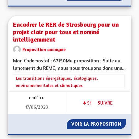
Encadrer le RER de Strasbourg pour un
projet clair pour tous et nommé
intelligemment
Proposition anonyme
Mon Code postal : 67150Ma proposition : Suite au
lancement du REME, nous nous trouvons dans une...
Filtrer les résultats de la catégorie : Les transitions énergéti
Les transitions énergétiques, écologiques,
environnementales et climatiques
CRÉÉ LE
51
51 ABONNÉS
SUIVRE
17/06/2023
ENCADRER LE RER 
VOIR LA PROPOSITION
ENCADR