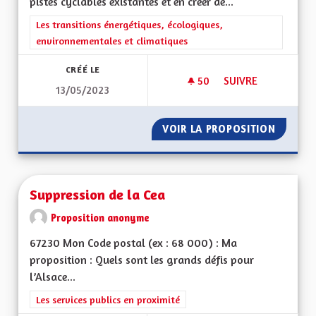
pistes cyclables existantes et en créer de...
Filtrer les résultats de la catégorie : Les transitions énergéti
Les transitions énergétiques, écologiques,
environnementales et climatiques
CRÉÉ LE
50
50 ABONNÉS
SUIVRE
13/05/2023
RELIER LES PISTES 
VOIR LA PROPOSITION
RELIER 
Suppression de la Cea
Proposition anonyme
67230 Mon Code postal (ex : 68 000) : Ma
proposition : Quels sont les grands défis pour
l’Alsace...
Filtrer les résultats de la catégorie : Les services publics en pro
Les services publics en proximité