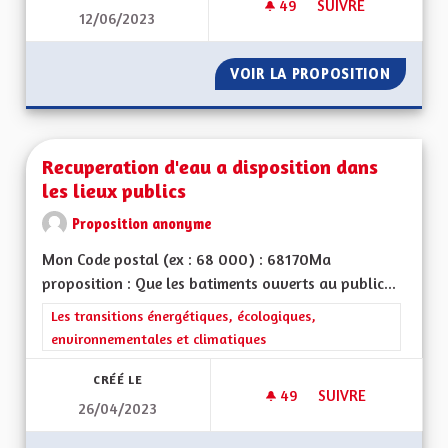
49
49 ABONNÉS
SUIVRE
12/06/2023
PARCOURS DE SANT
VOIR LA PROPOSITION
PARCOU
Recuperation d'eau a disposition dans
les lieux publics
Proposition anonyme
Mon Code postal (ex : 68 000) : 68170Ma
proposition : Que les batiments ouverts au public...
Filtrer les résultats de la catégorie : Les transitions énergéti
Les transitions énergétiques, écologiques,
environnementales et climatiques
CRÉÉ LE
49
49 ABONNÉS
SUIVRE
26/04/2023
RECUPERATION D'EA