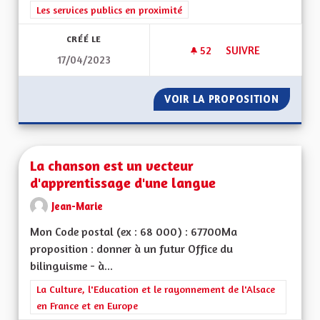
Filtrer les résultats de la catégorie : Les services publics en pro
Les services publics en proximité
CRÉÉ LE
52
52 ABONNÉS
SUIVRE
17/04/2023
SORTIR ALSACE DU
VOIR LA PROPOSITION
SORTIR
La chanson est un vecteur
d'apprentissage d'une langue
Jean-Marie
Mon Code postal (ex : 68 000) : 67700Ma
proposition : donner à un futur Office du
bilinguisme - à...
Filtrer les résultats de la catégorie : La Culture, l'Education e
La Culture, l'Education et le rayonnement de l'Alsace
en France et en Europe