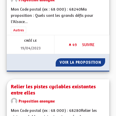
Mon Code postal (ex : 68 000) : 68240Ma
proposition : Quels sont les grands défis pour
l’Alsace...
Filtrer les résultats de la catégorie : Autres
Autres
CRÉÉ LE
49
49 ABONNÉS
SUIVRE
19/04/2023
UNE ALSACE INDÉPE
VOIR LA PROPOSITION
UNE AL
Relier les pistes cyclables existantes
entre elles
Proposition anonyme
Mon Code postal (ex : 68 000) : 68280Relier les