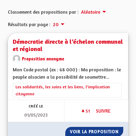
Classement des propositions par :
Aléatoire
Résultats par page :
20
Démocratie directe à l’échelon communal
et régional
Proposition anonyme
Mon Code postal (ex : 68 000) : Ma proposition : le
peuple alsacien a la possibilité de soumettre...
Filtrer les résultats de la catégorie : Les solidarités, les soins e
Les solidarités, les soins et les liens, l'implication
citoyenne
CRÉÉ LE
51
51 ABONNÉS
SUIVRE
01/05/2023
DÉMOCRATIE DIREC
VOIR LA PROPOSITION
DÉMOCR