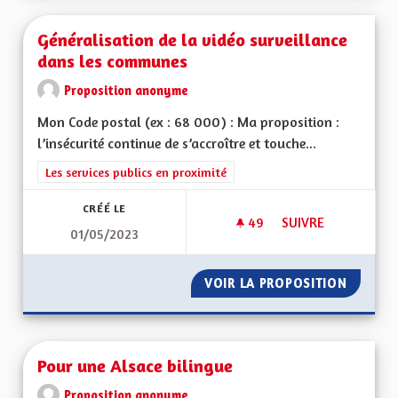
Généralisation de la vidéo surveillance
dans les communes
Proposition anonyme
Mon Code postal (ex : 68 000) : Ma proposition :
l’insécurité continue de s’accroître et touche...
Filtrer les résultats de la catégorie : Les services publics en pro
Les services publics en proximité
CRÉÉ LE
49
49 ABONNÉS
SUIVRE
01/05/2023
GÉNÉRALISATION D
VOIR LA PROPOSITION
GÉNÉRA
Pour une Alsace bilingue
Proposition anonyme