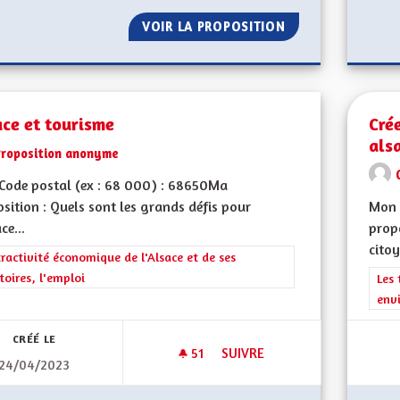
VOIR LA PROPOSITION
DES WEEKENDS S
ce et tourisme
Cré
als
Proposition anonyme
Code postal (ex : 68 000) : 68650Ma
sition : Quels sont les grands défis pour
Mon 
ce...
propo
citoy
rer les résultats de la catégorie : L'attractivité économique de l'Alsace et
tractivité économique de l'Alsace et de ses
itoires, l'emploi
Filt
Les 
env
CRÉÉ LE
51
51 ABONNÉS
SUIVRE
24/04/2023
ALSACE ET TOURISME