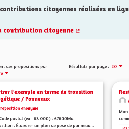
contributions citoyennes réalisées en lign
la contribution citoyenne
(Lien externe)
nt des propositions par :
Résultats par page :
20
re
rer l'exemple en terme de transition
Rest
rgétique / Panneaux
Proposition anonyme
Mon 
Code postal (ex : 68 000) : 67600Ma
comm
sition : Élaborer un plan de pose de panneau...
Filt
Les 