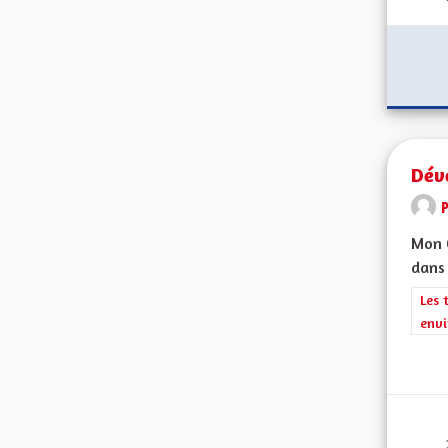
Dév
Mon C
dans 
Filt
Les 
envi