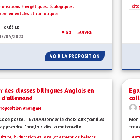
cit
rer les résultats de la catégorie : Les transitions énergétiques, écolog
transitions énergétiques, écologiques,
ronnementales et climatiques
CRÉÉ LE
50
50 ABONNÉS
SUIVRE
18/04/2023
MONTRER L'EXEMPLE EN TERM
VOIR LA PROPOSITION
MONTRER L'EXEM
r des classes bilingues Anglais en
Egal
s d'allemand
coll
Proposition anonyme
ode postal : 67000Donner le choix aux familles
Mon C
apprendre l'anglais dès la maternelle...
trans
rer les résultats de la catégorie : La Culture, l'Education et le rayonne
ulture, l'Education et le rayonnement de l'Alsace
Filt
Aut