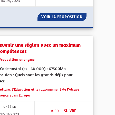
18/04/2023
L'ATTRACTIVITÉ DES MÉTIERS 
OUE !
VOIR LA PROPOSITION
L'ATTRACTIVITÉ 
evenir une région avec un maximum
compétences
Proposition anonyme
Code postal (ex : 68 000) : 67500Ma
sition : Quels sont les grands défis pour
iques, environnementales et climatiques
ace...
rer les résultats de la catégorie : La Culture, l'Education et le rayonne
ulture, l'Education et le rayonnement de l'Alsace
rance et en Europe
CRÉÉ LE
50
50 ABONNÉS
SUIVRE
12/07/2023
S DOUX
REDEVENIR UNE RÉGION AVE