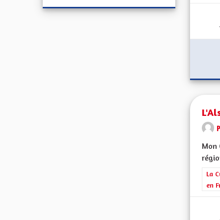
L'Al
Mon C
régio
Filt
La C
en F