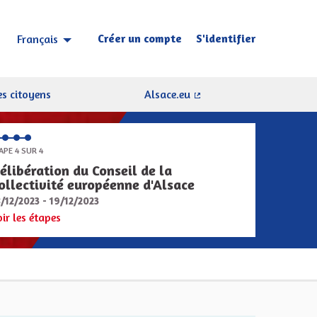
Créer un compte
S'identifier
Français
Choisir la langue
Sprache wählen
s citoyens
Alsace.eu
(Lien externe)
APE 4 SUR 4
élibération du Conseil de la
ollectivité européenne d'Alsace
8/12/2023 - 19/12/2023
oir les étapes