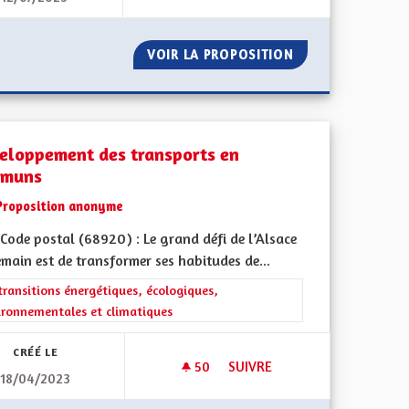
 TRANSPORTS DOUX
VOIR LA PROPOSITION
REDEVENIR UNE 
eloppement des transports en
muns
Proposition anonyme
Code postal (68920) : Le grand défi de l’Alsace
main est de transformer ses habitudes de...
rer les résultats de la catégorie : Les transitions énergétiques, écolog
transitions énergétiques, écologiques,
ironnementales et climatiques
CRÉÉ LE
50
50 ABONNÉS
SUIVRE
18/04/2023
DÉVELOPPEMENT DES TRANS