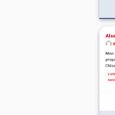
Alsa
Mon 
propo
l’Alsa
Filt
L'at
terr