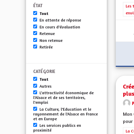
ÉTAT
Filt
Les 
envi
Tout
En attente de réponse
En cours d'évaluation
Retenue
Non retenue
Retirée
CATÉGORIE
Tout
Crée
Autres
plu
L'attractivité économique de
l'Alsace et de ses territoires,
l'emploi
La Culture, l'Education et le
Mon C
rayonnement de l'Alsace en France
et en Europe
pour 
Les services publics en
proximité
Filt
La C