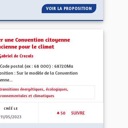
ANS CHASSE
VOIR LA PROPOSITION
DÉVELOPPEMENT
er une Convention citoyenne
acienne pour le climat
Gabriel de Crozals
Code postal (ex : 68 000) : 68720Ma
sition : Sur le modèle de la Convention
enne...
 de ses territoires, l'emploi
rer les résultats de la catégorie : Les transitions énergétiques, écolog
transitions énergétiques, écologiques,
ironnementales et climatiques
CRÉÉ LE
50
50 ABONNÉS
SUIVRE
11/05/2023
CRÉER UNE CONVENTION CITO