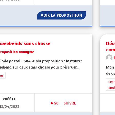
VOIR LA PROPOSITION
DÉVELOPPER LES
 weekends sans chasse
Dév
com
Proposition anonyme
ode postal : 68480Ma proposition : instaurer
ekend sur deux sans chasse pour préserver...
Mon 
de de
rer les résultats de la catégorie : Autres
es
Filt
Les 
env
CRÉÉ LE
50
50 ABONNÉS
SUIVRE
18/04/2023
DES WEEKENDS SANS CHASSE