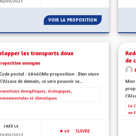
16/04/2023
L'ALSACE À LA PROUE !
VOIR LA PROPOSITION
L'ALSACE À LA PR
elopper les transports doux
Red
de 
Proposition anonyme
ode postal : 68460Ma proposition : Bien vivre
l'Alsace de demain, ce sera pouvoir se...
Mon 
propo
rer les résultats de la catégorie : Les transitions énergétiques, écolog
transitions énergétiques, écologiques,
l’Als
ronnementales et climatiques
Filt
La C
en F
CRÉÉ LE
49
49 ABONNÉS
SUIVRE
29/05/2023
DÉVELOPPER LES TRANSPORT