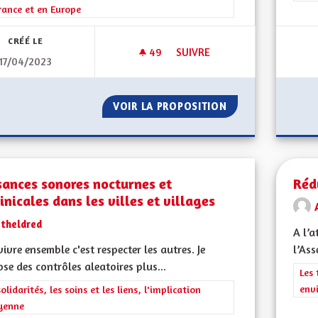
rance et en Europe
CRÉÉ LE
49
49 ABONNÉS
SUIVRE
17/04/2023
CRÉER DES CLASSES BILINGUE
VOIR LA PROPOSITION
CRÉER DES CLASS
sances sonores nocturnes et
Réd
nicales dans les villes et villages
Etheldred
A l’a
vivre ensemble c'est respecter les autres. Je
l’Ass
se des contrôles aleatoires plus...
Filt
Les 
env
rer les résultats de la catégorie : Les solidarités, les soins et les liens, 
solidarités, les soins et les liens, l'implication
yenne