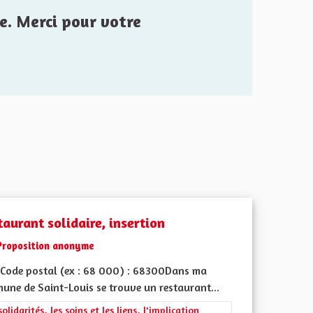
e. Merci pour votre
aurant solidaire, insertion
Proposition anonyme
Code postal (ex : 68 000) : 68300Dans ma
une de Saint-Louis se trouve un restaurant...
rer les résultats de la catégorie : Les solidarités, les soins et les liens, 
solidarités, les soins et les liens, l'implication