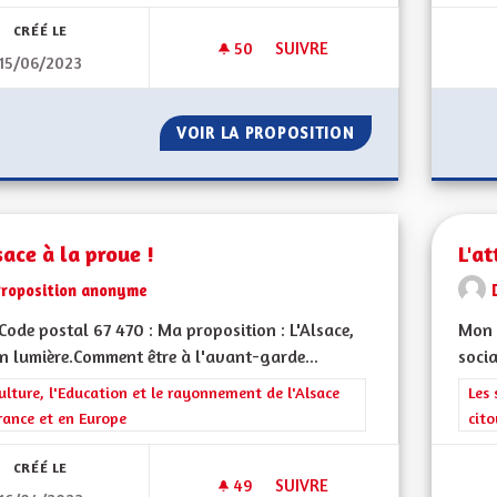
CRÉÉ LE
50
50 ABONNÉS
SUIVRE
15/06/2023
NUISANCES SONORES NOCTURN
VOIR LA PROPOSITION
NUISANCES SONOR
sace à la proue !
L'at
Proposition anonyme
ode postal 67 470 : Ma proposition : L'Alsace,
Mon 
n lumière.Comment être à l'avant-garde...
socia
rer les résultats de la catégorie : La Culture, l'Education et le rayonne
ulture, l'Education et le rayonnement de l'Alsace
Filt
Les 
rance et en Europe
cit
CRÉÉ LE
49
49 ABONNÉS
SUIVRE