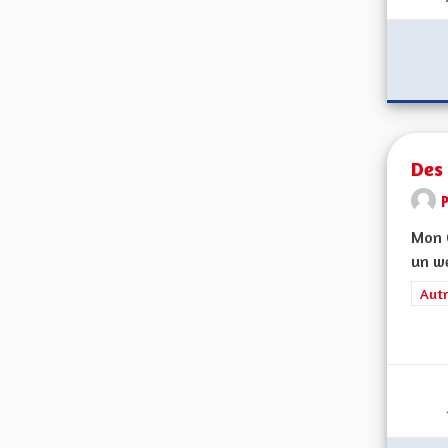
Des
Mon C
un we
Filt
Autr