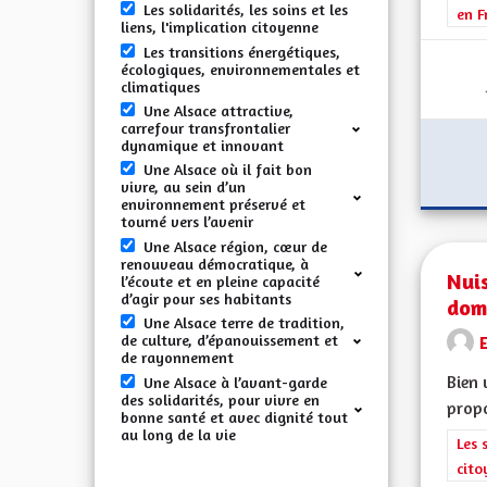
Les solidarités, les soins et les
en F
liens, l'implication citoyenne
Les transitions énergétiques,
écologiques, environnementales et
climatiques
Une Alsace attractive,
carrefour transfrontalier
dynamique et innovant
Une Alsace où il fait bon
vivre, au sein d’un
environnement préservé et
tourné vers l’avenir
Une Alsace région, cœur de
renouveau démocratique, à
Nui
l’écoute et en pleine capacité
d’agir pour ses habitants
domi
Une Alsace terre de tradition,
de culture, d’épanouissement et
de rayonnement
Bien 
Une Alsace à l’avant-garde
des solidarités, pour vivre en
propo
bonne santé et avec dignité tout
au long de la vie
Filt
Les 
cito