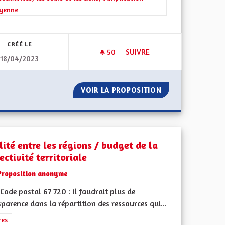
oyenne
iques, environnementales et climatiques
CRÉÉ LE
50
50 ABONNÉS
SUIVRE
18/04/2023
E DE TRANSITION ÉNERGÉTIQUE / PANNEAUX
RESTAURANT SOLIDAIRE, INS
PLE EN TERME DE TRANSITION ÉNERGÉTIQUE / PANNEAUX
VOIR LA PROPOSITION
RESTAURANT SOLI
ité entre les régions / budget de la
ectivité territoriale
Proposition anonyme
ode postal 67 720 : il faudrait plus de
parence dans la répartition des ressources qui...
ment de l'Alsace en France et en Europe
rer les résultats de la catégorie : Autres
res