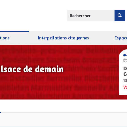
Rechercher
tions
Interpellations citoyennes
Espace
ÉT
Alsace de demain
D
C
1
V