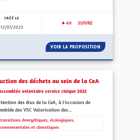
CRÉÉ LE
49
49 ABONNÉS
SUIVRE
12/07/2023
S ANGLAIS EN PLUS D'ALLEMAND
EGALITÉ ENTRE LES RÉGIONS 
ES BILINGUES ANGLAIS EN PLUS D'ALLEMAND
VOIR LA PROPOSITION
EGALITÉ ENTRE L
uction des déchets au sein de la CeA
Assemblée volontaire service civique 2022
ttention des élus de la CeA, à l’occasion de
emblée des VSC Valorisation des...
rer les résultats de la catégorie : Les transitions énergétiques, écolog
transitions énergétiques, écologiques,
ironnementales et climatiques
l'implication citoyenne