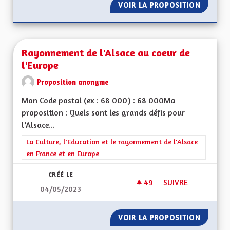
VOIR LA PROPOSITION
RÉAFFE
Rayonnement de l'Alsace au coeur de
l'Europe
Proposition anonyme
Mon Code postal (ex : 68 000) : 68 000Ma
proposition : Quels sont les grands défis pour
l’Alsace...
Filtrer les résultats de la catégorie : La Culture, l'Education e
La Culture, l'Education et le rayonnement de l'Alsace
en France et en Europe
CRÉÉ LE
49
49 ABONNÉS
SUIVRE
04/05/2023
RAYONNEMENT DE L
VOIR LA PROPOSITION
RAYONN