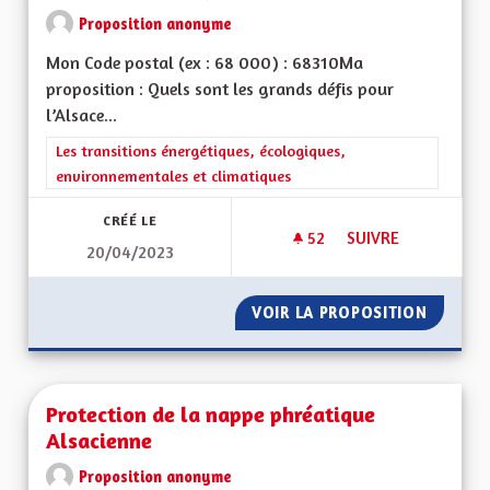
Proposition anonyme
Mon Code postal (ex : 68 000) : 68310Ma
proposition : Quels sont les grands défis pour
l’Alsace...
Filtrer les résultats de la catégorie : Les transitions énergéti
Les transitions énergétiques, écologiques,
environnementales et climatiques
CRÉÉ LE
52
52 ABONNÉS
SUIVRE
20/04/2023
PROTECTION DE LA
VOIR LA PROPOSITION
PROTEC
Protection de la nappe phréatique
Alsacienne
Proposition anonyme