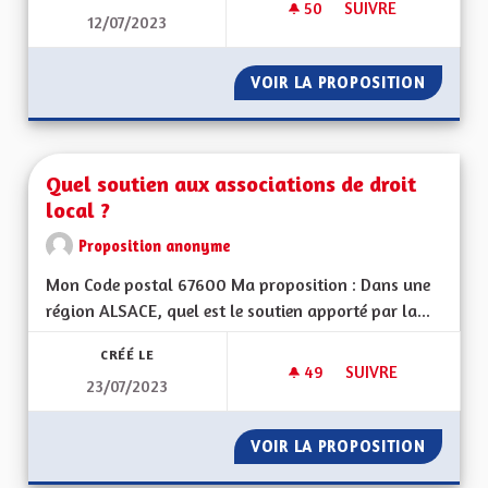
50
50 ABONNÉS
SUIVRE
12/07/2023
QUEL TYPE DE COLL
VOIR LA PROPOSITION
QUEL TY
Quel soutien aux associations de droit
local ?
Proposition anonyme
Mon Code postal 67600 Ma proposition : Dans une
région ALSACE, quel est le soutien apporté par la...
CRÉÉ LE
49
49 ABONNÉS
SUIVRE
23/07/2023
QUEL SOUTIEN AUX 
VOIR LA PROPOSITION
QUEL S