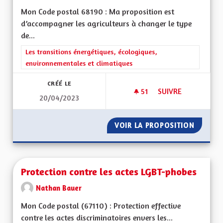
Mon Code postal 68190 : Ma proposition est
d’accompagner les agriculteurs à changer le type
de...
Filtrer les résultats de la catégorie : Les transitions énergéti
Les transitions énergétiques, écologiques,
environnementales et climatiques
CRÉÉ LE
51
51 ABONNÉS
SUIVRE
20/04/2023
PROTECTION DE LA
VOIR LA PROPOSITION
PROTEC
Protection contre les actes LGBT-phobes
Nathan Bauer
Mon Code postal (67110) : Protection effective
contre les actes discriminatoires envers les...