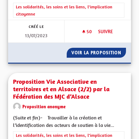
Filtrer les résultats de la catégorie : Les solidarités, les soins e
Les solidarités, les soins et les liens, l'implication
citoyenne
CRÉÉ LE
50
50 ABONNÉS
SUIVRE
13/07/2023
PROTECTION CONTR
VOIR LA PROPOSITION
PROTEC
Proposition Vie Associative en
territoires et en Alsace (2/2) par la
Fédération des MJC d’Alsace
Proposition anonyme
(Suite et fin)- Travailler à la création et
l’identification des acteurs de soutien à la vie...
Filtrer les résultats de la catégorie : Les solidarités, les soins e
Les solidarités, les soins et les liens, l'implication