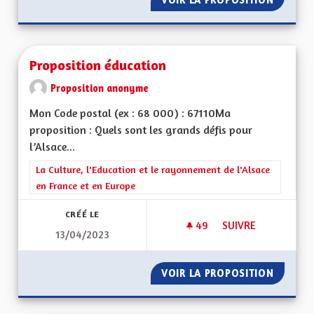
Proposition éducation
Proposition anonyme
Mon Code postal (ex : 68 000) : 67110Ma
proposition : Quels sont les grands défis pour
l’Alsace...
Filtrer les résultats de la catégorie : La Culture, l'Education e
La Culture, l'Education et le rayonnement de l'Alsace
en France et en Europe
CRÉÉ LE
49
49 ABONNÉS
SUIVRE
13/04/2023
PROPOSITION ÉDUC
VOIR LA PROPOSITION
PROPOS