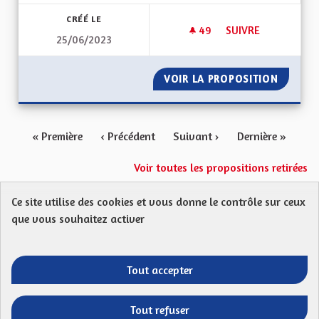
CRÉÉ LE
49
49 ABONNÉS
SUIVRE
25/06/2023
PROMOUVOIR LE TOU
VOIR LA PROPOSITION
PROMOU
« Première
‹ Précédent
Suivant ›
Dernière »
Voir toutes les propositions retirées
Ce site utilise des cookies et vous donne le contrôle sur ceux
Protection des Données
Charte de contribution
que vous souhaitez activer
Mentions légales
FAQ
CGU
Droit d’interpellation citoyenne : comment ça marche ?
Télécharger les fichiers Open Data
Tout accepter
Entre vos mains - Collectivité européenne 
Entre vos mains - Collectivité euro
Entre vos mains - Collectivité
Entre vos mains - Collect
Tout refuser