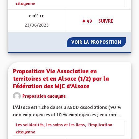
citoyenne
CRÉÉ LE
49
49 ABONNÉS
SUIVRE
23/06/2023
PROPOSITION VIE A
VOIR LA PROPOSITION
PROPOSI
Proposition Vie Associative en
territoires et en Alsace (1/2) par la
Fédération des MJC d’Alsace
Proposition anonyme
L’Alsace est riche de ses 33.500 associations (90 %
non employeuses et 10 % employeuses ; environ...
Filtrer les résultats de la catégorie : Les solidarités, les soins e
Les solidarités, les soins et les liens, l'implication
citoyenne