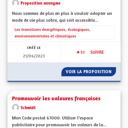
Proposition anonyme
Nous sommes de plus en plus à vouloir adopter un
mode de vie plus sobre, qui soit accessible...
Filtrer les résultats de la catégorie : Les transitions énergéti
Les transitions énergétiques, écologiques,
environnementales et climatiques
CRÉÉ LE
51
51 ABONNÉS
SUIVRE
21/04/2023
PROMOUVOIR UN AUT
VOIR LA PROPOSITION
PROMOU
Promouvoir les valeures françaises
Schmidt
Mon Code postal 67000. Utiliser l'espace
publicitaire pour promouvoir les valeurs de la...