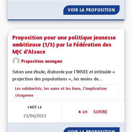
VOIR LA PROPOSITION
PROPOS
Proposition pour une politique jeunesse
ambitieuse (1/3) par la Fédération des
MJC d’Alsace
Proposition anonyme
Selon une étude, élaborée par l’INSEE et intitulée «
projection des populations », les moins de...
Filtrer les résultats de la catégorie : Les solidarités, les soins e
Les solidarités, les soins et les liens, l'implication
citoyenne
CRÉÉ LE
49
49 ABONNÉS
SUIVRE
23/06/2023
PROPOSITION POUR 
VOIR LA PROPOSITION
PROPOS