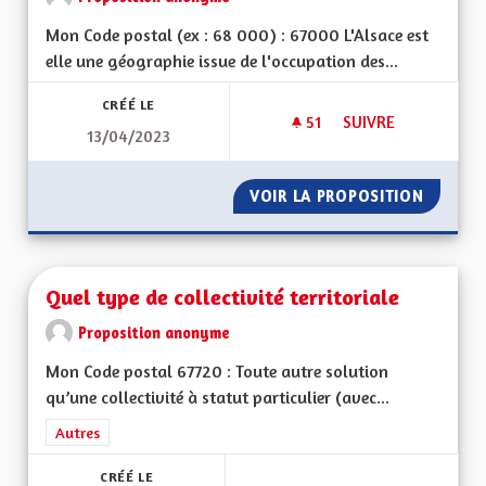
Mon Code postal (ex : 68 000) : 67000 L'Alsace est
elle une géographie issue de l'occupation des...
CRÉÉ LE
51
51 ABONNÉS
SUIVRE
13/04/2023
QUELLES SERONT LE
VOIR LA PROPOSITION
QUELLE
Quel type de collectivité territoriale
Proposition anonyme
Mon Code postal 67720 : Toute autre solution
qu’une collectivité à statut particulier (avec...
Filtrer les résultats de la catégorie : Autres
Autres
CRÉÉ LE