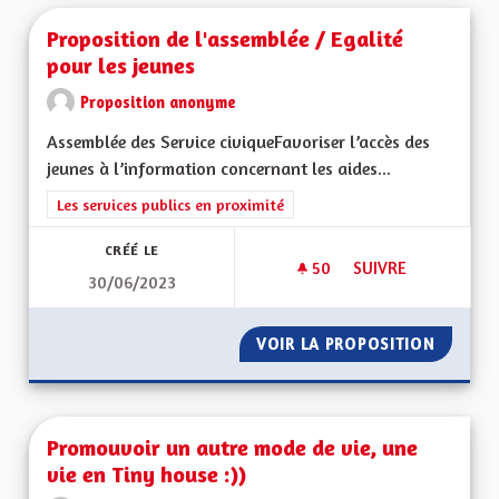
Proposition de l'assemblée / Egalité
pour les jeunes
Proposition anonyme
Assemblée des Service civiqueFavoriser l’accès des
jeunes à l’information concernant les aides...
Filtrer les résultats de la catégorie : Les services publics en pro
Les services publics en proximité
CRÉÉ LE
50
50 ABONNÉS
SUIVRE
30/06/2023
PROPOSITION DE L'
VOIR LA PROPOSITION
PROPOS
Promouvoir un autre mode de vie, une
vie en Tiny house :))