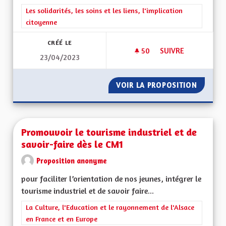
Filtrer les résultats de la catégorie : Les solidarités, les soins e
Les solidarités, les soins et les liens, l'implication
citoyenne
CRÉÉ LE
50
50 ABONNÉS
SUIVRE
23/04/2023
PROMOUVOIR LES V
VOIR LA PROPOSITION
PROMOU
Promouvoir le tourisme industriel et de
savoir-faire dès le CM1
Proposition anonyme
pour faciliter l’orientation de nos jeunes, intégrer le
tourisme industriel et de savoir faire...
Filtrer les résultats de la catégorie : La Culture, l'Education e
La Culture, l'Education et le rayonnement de l'Alsace
en France et en Europe