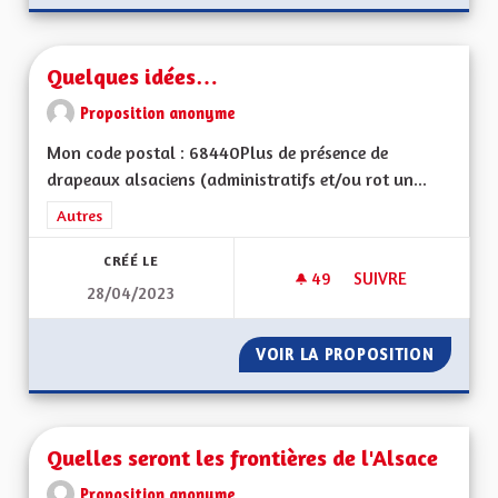
Quelques idées…
Proposition anonyme
Mon code postal : 68440Plus de présence de
drapeaux alsaciens (administratifs et/ou rot un...
Filtrer les résultats de la catégorie : Autres
Autres
CRÉÉ LE
49
49 ABONNÉS
SUIVRE
28/04/2023
QUELQUES IDÉES…
VOIR LA PROPOSITION
QUELQU
Quelles seront les frontières de l'Alsace
Proposition anonyme