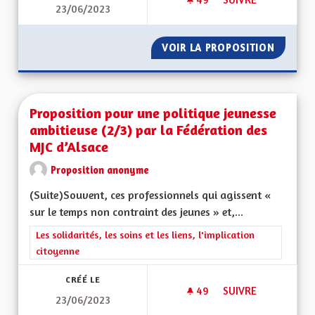
23/06/2023
PROPOSITION POUR 
VOIR LA PROPOSITION
PROPOS
Proposition pour une politique jeunesse
ambitieuse (2/3) par la Fédération des
MJC d’Alsace
Proposition anonyme
(Suite)Souvent, ces professionnels qui agissent «
sur le temps non contraint des jeunes » et,...
Filtrer les résultats de la catégorie : Les solidarités, les soins e
Les solidarités, les soins et les liens, l'implication
citoyenne
CRÉÉ LE
49
49 ABONNÉS
SUIVRE
23/06/2023
PROPOSITION POUR 