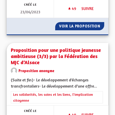
CRÉÉ LE
49
49 ABONNÉS
SUIVRE
23/06/2023
PROPOSITION VIE AS
VOIR LA PROPOSITION
PROPOSI
Proposition pour une politique jeunesse
ambitieuse (3/3) par la Fédération des
MJC d’Alsace
Proposition anonyme
(Suite et fin)- Le développement d’échanges
transfrontaliers- Le développement d’une offre...
Filtrer les résultats de la catégorie : Les solidarités, les soins e
Les solidarités, les soins et les liens, l'implication
citoyenne
CRÉÉ LE
49
49 ABONNÉS
SUIVRE