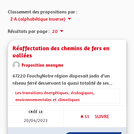
Classement des propositions par :
Z-A (alphabétique inverse)
Résultats par page :
20
Réaffectation des chemins de fers en
vallées
Proposition anonyme
67220 FouchyNotre région disposait jadis d'un
réseau ferré desservant la quasi totalité de ses...
Filtrer les résultats de la catégorie : Les transitions énergéti
Les transitions énergétiques, écologiques,
environnementales et climatiques
CRÉÉ LE
51
51 ABONNÉS
SUIVRE
20/04/2023
RÉAFFECTATION DES