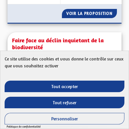
VOIR LA PROPOSITION
FAIRE 
Faire face au déclin inquietant de la
biodiversité
Louis
Ce site utilise des cookies et vous donne le contrôle sur ceux
que vous souhaitez activer
Mon Code postal 68210Il est maintenant impossible
de passer à côté !Le nombre d'oiseaux,...
Filtrer les résultats de la catégorie : Les transitions énergéti
Les transitions énergétiques, écologiques,
Tout accepter
environnementales et climatiques
CRÉÉ LE
Tout refuser
53
53 ABONNÉS
SUIVRE
18/04/2023
FAIRE FACE AU DÉCL
Personnaliser
VOIR LA PROPOSITION
FAIRE F
Politique de confidentialité