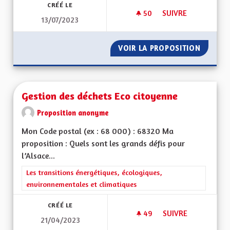
CRÉÉ LE
50
50 ABONNÉS
SUIVRE
13/07/2023
GRATUITÉ DES MUS
VOIR LA PROPOSITION
GRATUI
Gestion des déchets Eco citoyenne
Proposition anonyme
Mon Code postal (ex : 68 000) : 68320 Ma
proposition : Quels sont les grands défis pour
l’Alsace...
Filtrer les résultats de la catégorie : Les transitions énergéti
Les transitions énergétiques, écologiques,
environnementales et climatiques
CRÉÉ LE
49
49 ABONNÉS
SUIVRE
21/04/2023
GESTION DES DÉCH