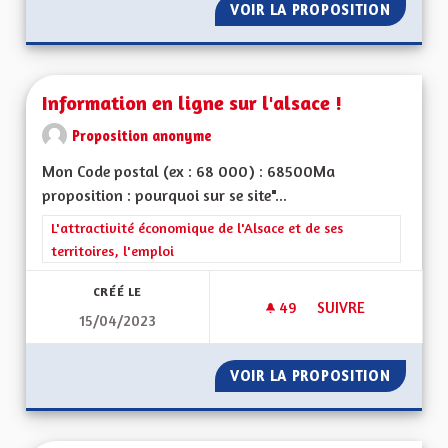
VOIR LA PROPOSITION
INSPIR
Information en ligne sur l'alsace !
Proposition anonyme
Mon Code postal (ex : 68 000) : 68500Ma
proposition : pourquoi sur se site"...
Filtrer les résultats de la catégorie : L'attractivité économique 
L'attractivité économique de l'Alsace et de ses
territoires, l'emploi
CRÉÉ LE
49
49 ABONNÉS
SUIVRE
15/04/2023
INFORMATION EN LI
VOIR LA PROPOSITION
INFORMA