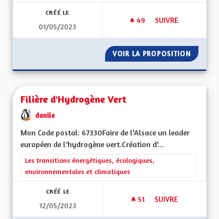
CRÉÉ LE
49
49 ABONNÉS
SUIVRE
01/05/2023
FINANCEMENT DES C
VOIR LA PROPOSITION
FINANC
Filière d'Hydrogène Vert
danile
Mon Code postal: 67330Faire de l'Alsace un leader
européen de l’hydrogène vert.Création d'...
Filtrer les résultats de la catégorie : Les transitions énergéti
Les transitions énergétiques, écologiques,
environnementales et climatiques
CRÉÉ LE
51
51 ABONNÉS
SUIVRE
12/05/2023
FILIÈRE D'HYDROGÈ