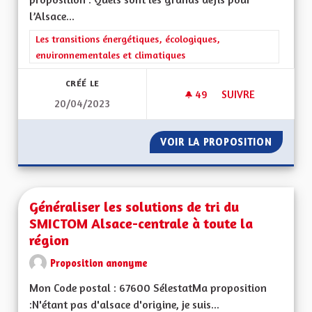
l’Alsace...
Filtrer les résultats de la catégorie : Les transitions énergéti
Les transitions énergétiques, écologiques,
environnementales et climatiques
CRÉÉ LE
49
49 ABONNÉS
SUIVRE
20/04/2023
GÉOTHERMIE PROF
VOIR LA PROPOSITION
GÉOTHE
Généraliser les solutions de tri du
SMICTOM Alsace-centrale à toute la
région
Proposition anonyme
Mon Code postal : 67600 SélestatMa proposition
:N'étant pas d'alsace d'origine, je suis...