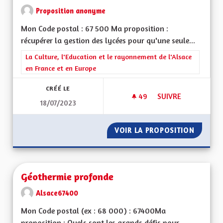
Proposition anonyme
Mon Code postal : 67 500 Ma proposition :
récupérer la gestion des lycées pour qu'une seule...
Filtrer les résultats de la catégorie : La Culture, l'Education e
La Culture, l'Education et le rayonnement de l'Alsace
en France et en Europe
CRÉÉ LE
49
49 ABONNÉS
SUIVRE
18/07/2023
GÉRER L'ENSEIGNEM
VOIR LA PROPOSITION
GÉRER 
Géothermie profonde
Alsace67400
Mon Code postal (ex : 68 000) : 67400Ma
proposition : Quels sont les grands défis pour