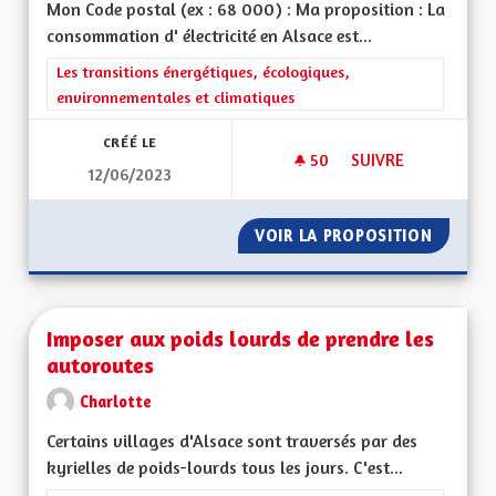
Mon Code postal (ex : 68 000) : Ma proposition : La
consommation d' électricité en Alsace est...
Filtrer les résultats de la catégorie : Les transitions énergéti
Les transitions énergétiques, écologiques,
environnementales et climatiques
CRÉÉ LE
50
50 ABONNÉS
SUIVRE
12/06/2023
INDÉPENDANCE ÉNE
VOIR LA PROPOSITION
INDÉPE
Imposer aux poids lourds de prendre les
autoroutes
Charlotte
Certains villages d'Alsace sont traversés par des
kyrielles de poids-lourds tous les jours. C'est...