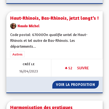
Haut-Rhinois, Bas-Rhinois, jetzt langt’s !
Naudo Michel
Code postal: 67000On qualifie untel de Haut-
Rhinois et tel autre de Bas-Rhinois. Les
départements...
Filtrer les résultats de la catégorie : Autres
Autres
CRÉÉ LE
52
52 ABONNÉS
SUIVRE
16/04/2023
HAUT-RHINOIS, BAS-
VOIR LA PROPOSITION
HAUT-RH
Harmonisation des pratiques