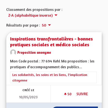
Classement des propositions par :
Z-A (alphabétique inverse)
Résultats par page :
50
Inspirations transfrontalières - bonnes
pratiques sociales et médico sociales
Proposition anonyme
Mon Code postal : 77 694 Kehl Ma proposition : les
pratiques d'accompagnement des publics...
Filtrer les résultats de la catégorie : Les solidarités, les soins e
Les solidarités, les soins et les liens, l'implication
citoyenne
CRÉÉ LE
50
50 ABONNÉS
SUIVRE
10/05/2023
INSPIRATIONS TRAN