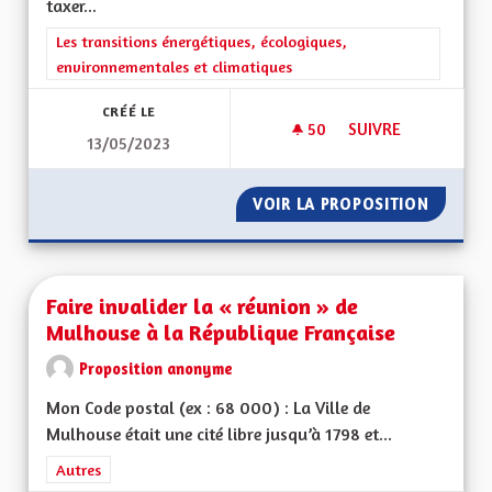
taxer...
Filtrer les résultats de la catégorie : Les transitions énergéti
Les transitions énergétiques, écologiques,
environnementales et climatiques
CRÉÉ LE
50
50 ABONNÉS
SUIVRE
13/05/2023
FAIRE PAYER LE TR
VOIR LA PROPOSITION
FAIRE P
Faire invalider la « réunion » de
Mulhouse à la République Française
Proposition anonyme
Mon Code postal (ex : 68 000) : La Ville de
Mulhouse était une cité libre jusqu’à 1798 et...
Filtrer les résultats de la catégorie : Autres
Autres