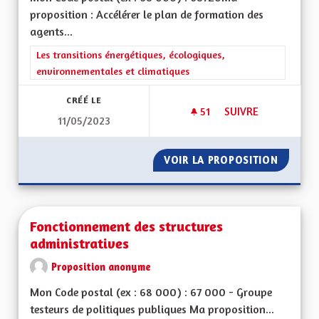
proposition : Accélérer le plan de formation des
agents...
Filtrer les résultats de la catégorie : Les transitions énergéti
Les transitions énergétiques, écologiques,
environnementales et climatiques
CRÉÉ LE
51
51 ABONNÉS
SUIVRE
11/05/2023
FORMATION OBLIGAT
VOIR LA PROPOSITION
FORMAT
Fonctionnement des structures
administratives
Proposition anonyme
Mon Code postal (ex : 68 000) : 67 000 - Groupe
testeurs de politiques publiques Ma proposition...