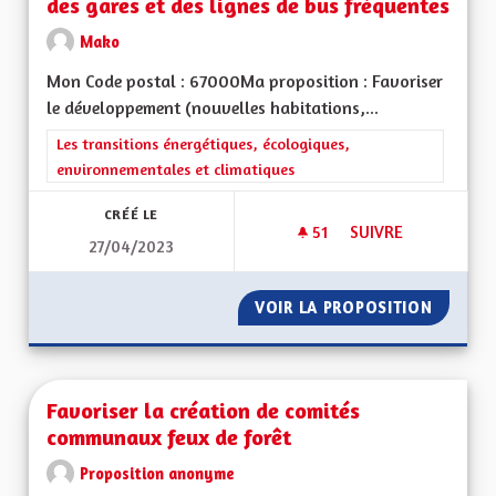
des gares et des lignes de bus fréquentes
Mako
Mon Code postal : 67000Ma proposition : Favoriser
le développement (nouvelles habitations,...
Filtrer les résultats de la catégorie : Les transitions énergéti
Les transitions énergétiques, écologiques,
environnementales et climatiques
CRÉÉ LE
51
51 ABONNÉS
SUIVRE
27/04/2023
FAVORISER LE DÉVE
VOIR LA PROPOSITION
FAVORI
Favoriser la création de comités
communaux feux de forêt
Proposition anonyme