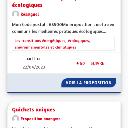
écologiques
Rossignol
Mon Code postal : 68500Ma proposition : mettre en
communs les meilleures pratiques écologiques...
Filtrer les résultats de la catégorie : Les transitions énergéti
Les transitions énergétiques, écologiques,
environnementales et climatiques
CRÉÉ LE
50
50 ABONNÉS
SUIVRE
22/04/2023
HARMONISATION DE
VOIR LA PROPOSITION
HARMON
Guichets uniques
Proposition anonyme