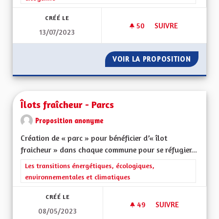
CRÉÉ LE
50
50 ABONNÉS
SUIVRE
13/07/2023
IMPLIQUER LES AL
VOIR LA PROPOSITION
IMPLIQ
Îlots fraîcheur - Parcs
Proposition anonyme
Création de « parc » pour bénéficier d’« îlot
fraicheur » dans chaque commune pour se réfugier...
Filtrer les résultats de la catégorie : Les transitions énergéti
Les transitions énergétiques, écologiques,
environnementales et climatiques
CRÉÉ LE
49
49 ABONNÉS
SUIVRE
08/05/2023
ÎLOTS FRAÎCHEUR -