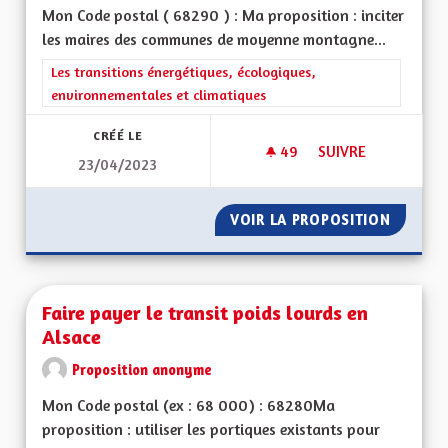
Mon Code postal ( 68290 ) : Ma proposition : inciter
les maires des communes de moyenne montagne...
Filtrer les résultats de la catégorie : Les transitions énergéti
Les transitions énergétiques, écologiques,
environnementales et climatiques
CRÉÉ LE
49
49 ABONNÉS
SUIVRE
23/04/2023
FAVORISER LA CRÉ
VOIR LA PROPOSITION
FAVORI
Faire payer le transit poids lourds en
Alsace
Proposition anonyme
Mon Code postal (ex : 68 000) : 68280Ma
proposition : utiliser les portiques existants pour