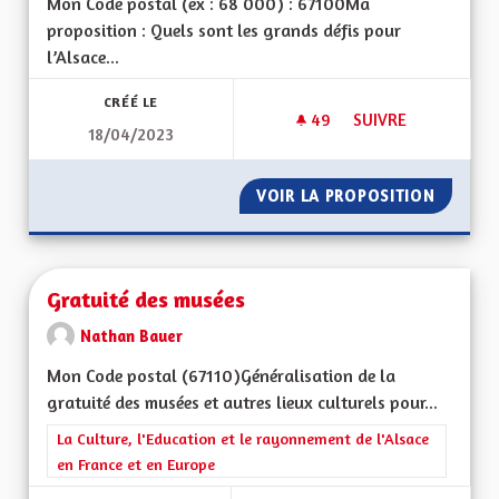
Mon Code postal (ex : 68 000) : 67100Ma
proposition : Quels sont les grands défis pour
l’Alsace...
CRÉÉ LE
49
49 ABONNÉS
SUIVRE
18/04/2023
GUICHETS UNIQUES
VOIR LA PROPOSITION
GUICHE
Gratuité des musées
Nathan Bauer
Mon Code postal (67110)Généralisation de la
gratuité des musées et autres lieux culturels pour...
Filtrer les résultats de la catégorie : La Culture, l'Education e
La Culture, l'Education et le rayonnement de l'Alsace
en France et en Europe