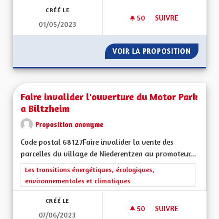
CRÉÉ LE
50
50 ABONNÉS
SUIVRE
01/05/2023
FAIRE INVALIDER L
VOIR LA PROPOSITION
FAIRE 
Faire invalider l'ouverture du Motor Park
a Biltzheim
Proposition anonyme
Code postal 68127Faire invalider la vente des
parcelles du village de Niederentzen au promoteur...
Filtrer les résultats de la catégorie : Les transitions énergéti
Les transitions énergétiques, écologiques,
environnementales et climatiques
CRÉÉ LE
50
50 ABONNÉS
SUIVRE
07/06/2023
FAIRE INVALIDER L