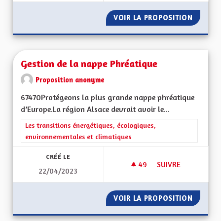
VOIR LA PROPOSITION
GESTIO
Gestion de la nappe Phréatique
Proposition anonyme
67470Protégeons la plus grande nappe phréatique
d’Europe.La région Alsace devrait avoir le...
Filtrer les résultats de la catégorie : Les transitions énergéti
Les transitions énergétiques, écologiques,
environnementales et climatiques
CRÉÉ LE
49
49 ABONNÉS
SUIVRE
22/04/2023
GESTION DE LA NA
VOIR LA PROPOSITION
GESTIO