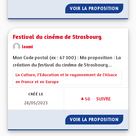
VOIR LA PROPOSITION
FILIÈR
Festival du cinéma de Strasbourg
loumi
Mon Code postal (ex : 67 300) : Ma proposition : La
création du festival du cinéma de Strasbourg...
Filtrer les résultats de la catégorie : La Culture, l'Education e
La Culture, l'Education et le rayonnement de l'Alsace
en France et en Europe
CRÉÉ LE
50
50 ABONNÉS
SUIVRE
28/05/2023
FESTIVAL DU CINÉ
VOIR LA PROPOSITION
FESTIV