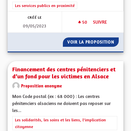
Filtrer les résultats de la catégorie : Les services publics en pro
Les services publics en proximité
CRÉÉ LE
50
50 ABONNÉS
SUIVRE
09/05/2023
FONCTIONNEMENT D
VOIR LA PROPOSITION
FONCTI
Financement des centres pénitenciers et
d’un fond pour les victimes en Alsace
Proposition anonyme
Mon Code postal (ex : 68 000) : Les centres
pénitenciers alsaciens ne doivent pas reposer sur
les...
Filtrer les résultats de la catégorie : Les solidarités, les soins e
Les solidarités, les soins et les liens, l'implication
citoyenne