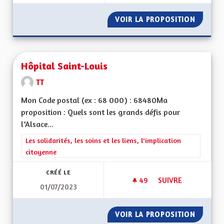
VOIR LA PROPOSITION
ÎLOTS F
Hôpital Saint-Louis
TT
Mon Code postal (ex : 68 000) : 68480Ma
proposition : Quels sont les grands défis pour
l’Alsace...
Filtrer les résultats de la catégorie : Les solidarités, les soins e
Les solidarités, les soins et les liens, l'implication
citoyenne
CRÉÉ LE
49
49 ABONNÉS
SUIVRE
01/07/2023
HÔPITAL SAINT-LOU
VOIR LA PROPOSITION
HÔPITA