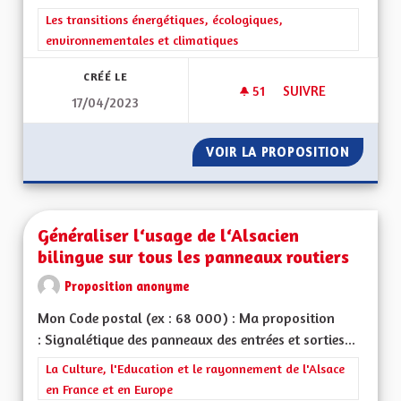
Filtrer les résultats de la catégorie : Les transitions énergéti
Les transitions énergétiques, écologiques,
environnementales et climatiques
CRÉÉ LE
51
51 ABONNÉS
SUIVRE
17/04/2023
GÉNÉRALISER LES S
VOIR LA PROPOSITION
GÉNÉRA
Généraliser l‘usage de l‘Alsacien
bilingue sur tous les panneaux routiers
Proposition anonyme
Mon Code postal (ex : 68 000) : Ma proposition
: Signalétique des panneaux des entrées et sorties...
Filtrer les résultats de la catégorie : La Culture, l'Education e
La Culture, l'Education et le rayonnement de l'Alsace
en France et en Europe