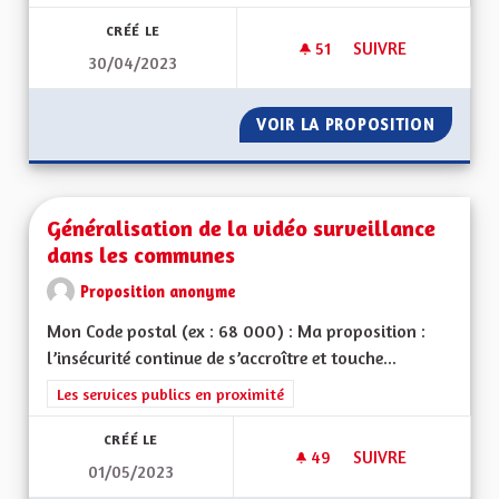
CRÉÉ LE
51
51 ABONNÉS
SUIVRE
30/04/2023
GÉNÉRALISER L‘USA
VOIR LA PROPOSITION
GÉNÉRA
Généralisation de la vidéo surveillance
dans les communes
Proposition anonyme
Mon Code postal (ex : 68 000) : Ma proposition :
l’insécurité continue de s’accroître et touche...
Filtrer les résultats de la catégorie : Les services publics en pro
Les services publics en proximité
CRÉÉ LE
49
49 ABONNÉS
SUIVRE
01/05/2023
GÉNÉRALISATION D