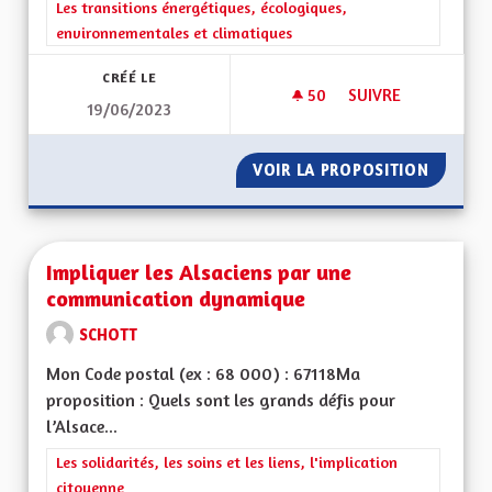
Filtrer les résultats de la catégorie : Les transitions énergéti
Les transitions énergétiques, écologiques,
environnementales et climatiques
CRÉÉ LE
50
50 ABONNÉS
SUIVRE
19/06/2023
IMPOSER AUX POID
VOIR LA PROPOSITION
IMPOSE
Impliquer les Alsaciens par une
communication dynamique
SCHOTT
Mon Code postal (ex : 68 000) : 67118Ma
proposition : Quels sont les grands défis pour
l’Alsace...
Filtrer les résultats de la catégorie : Les solidarités, les soins e
Les solidarités, les soins et les liens, l'implication
citoyenne