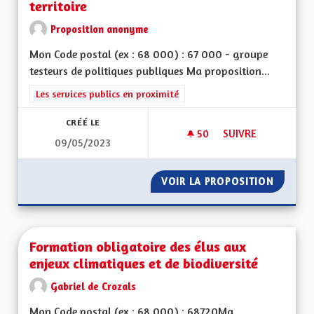
territoire
Proposition anonyme
Mon Code postal (ex : 68 000) : 67 000 - groupe
testeurs de politiques publiques Ma proposition...
Filtrer les résultats de la catégorie : Les services publics en pro
Les services publics en proximité
CRÉÉ LE
50
50 ABONNÉS
SUIVRE
09/05/2023
FORMATION/EMPLOI 
VOIR LA PROPOSITION
FORMATI
Formation obligatoire des élus aux
enjeux climatiques et de biodiversité
Gabriel de Crozals
Mon Code postal (ex : 68 000) : 68720Ma