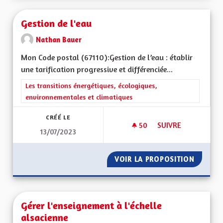
Gestion de l'eau
Nathan Bauer
Mon Code postal (67110):Gestion de l’eau : établir
une tarification progressive et différenciée...
Filtrer les résultats de la catégorie : Les transitions énergéti
Les transitions énergétiques, écologiques,
environnementales et climatiques
CRÉÉ LE
50
50 ABONNÉS
SUIVRE
13/07/2023
GESTION DE L'EAU
VOIR LA PROPOSITION
GESTIO
Gérer l'enseignement à l'échelle
alsacienne