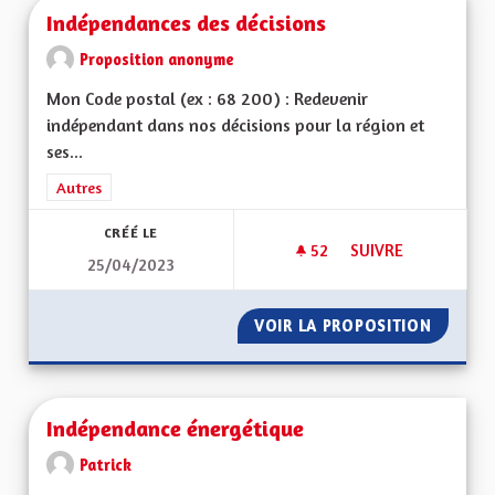
Indépendances des décisions
Proposition anonyme
Mon Code postal (ex : 68 200) : Redevenir
indépendant dans nos décisions pour la région et
ses...
Filtrer les résultats de la catégorie : Autres
Autres
CRÉÉ LE
52
52 ABONNÉS
SUIVRE
25/04/2023
INDÉPENDANCES DE
VOIR LA PROPOSITION
INDÉPE
Indépendance énergétique
Patrick