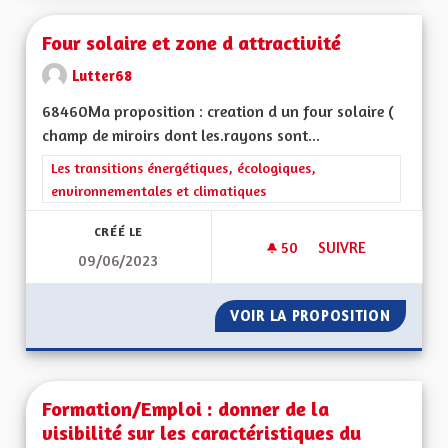
Four solaire et zone d attractivité
Lutter68
68460Ma proposition : creation d un four solaire (
champ de miroirs dont les.rayons sont...
Filtrer les résultats de la catégorie : Les transitions énergéti
Les transitions énergétiques, écologiques,
environnementales et climatiques
CRÉÉ LE
50
50 ABONNÉS
SUIVRE
09/06/2023
FOUR SOLAIRE ET Z
VOIR LA PROPOSITION
FOUR S
Formation/Emploi : donner de la
visibilité sur les caractéristiques du