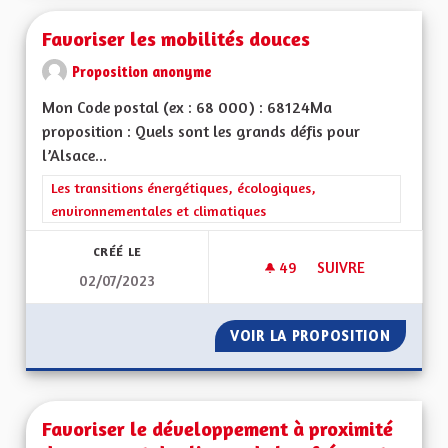
Favoriser les mobilités douces
Proposition anonyme
Mon Code postal (ex : 68 000) : 68124Ma
proposition : Quels sont les grands défis pour
l’Alsace...
Filtrer les résultats de la catégorie : Les transitions énergéti
Les transitions énergétiques, écologiques,
environnementales et climatiques
CRÉÉ LE
49
49 ABONNÉS
SUIVRE
02/07/2023
FAVORISER LES MOB
VOIR LA PROPOSITION
FAVORI
Favoriser le développement à proximité