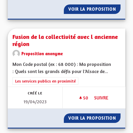
VOIR LA PROPOSITION
GÉNÉRA
Fusion de la collectivité avec l ancienne
région
Proposition anonyme
Mon Code postal (ex : 68 000) : Ma proposition
: Quels sont les grands défis pour l’Alsace de...
Filtrer les résultats de la catégorie : Les services publics en pro
Les services publics en proximité
CRÉÉ LE
50
50 ABONNÉS
SUIVRE
19/04/2023
VOIR LA PROPOSITION
FUSION