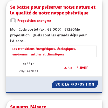
Se battre pour préserver notre nature et
la qualité de notre nappe phréatique
Proposition anonyme
Mon Code postal (ex : 68 000) : 67250Ma
proposition : Quels sont les grands défis pour
l’Alsace...
Filtrer les résultats de la catégorie : Les transitions énergéti
Les transitions énergétiques, écologiques,
environnementales et climatiques
CRÉÉ LE
50
50 ABONNÉS
SUIVRE
20/04/2023
SE BATTRE POUR P
VOIR LA PROPOSITION
SE BAT
Sauvons l'Alsace