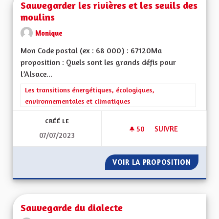
Sauvegarder les rivières et les seuils des
moulins
Monique
Mon Code postal (ex : 68 000) : 67120Ma
proposition : Quels sont les grands défis pour
l’Alsace...
Filtrer les résultats de la catégorie : Les transitions énergéti
Les transitions énergétiques, écologiques,
environnementales et climatiques
CRÉÉ LE
50
50 ABONNÉS
SUIVRE
07/07/2023
SAUVEGARDER LES R
VOIR LA PROPOSITION
SAUVEG
Sauvegarde du dialecte