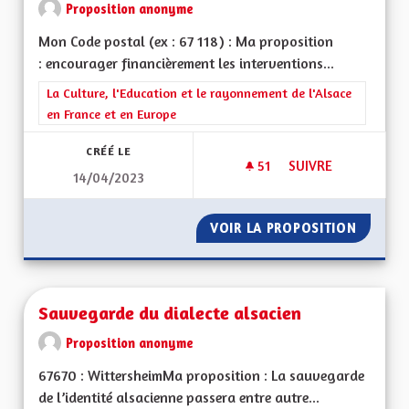
Proposition anonyme
Mon Code postal (ex : 67 118) : Ma proposition
: encourager financièrement les interventions...
Filtrer les résultats de la catégorie : La Culture, l'Education e
La Culture, l'Education et le rayonnement de l'Alsace
en France et en Europe
CRÉÉ LE
51
51 ABONNÉS
SUIVRE
14/04/2023
SAUVEGARDE DU DI
VOIR LA PROPOSITION
SAUVEG
Sauvegarde du dialecte alsacien
Proposition anonyme
67670 : WittersheimMa proposition : La sauvegarde
de l’identité alsacienne passera entre autre...