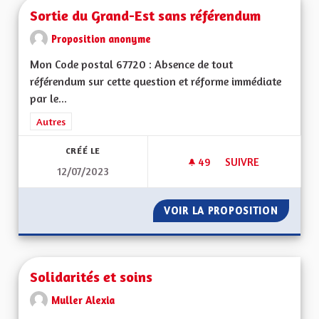
Sortie du Grand-Est sans référendum
Proposition anonyme
Mon Code postal 67720 : Absence de tout
référendum sur cette question et réforme immédiate
par le...
Filtrer les résultats de la catégorie : Autres
Autres
CRÉÉ LE
49
49 ABONNÉS
SUIVRE
12/07/2023
SORTIE DU GRAND-
VOIR LA PROPOSITION
SORTIE
Solidarités et soins
Muller Alexia