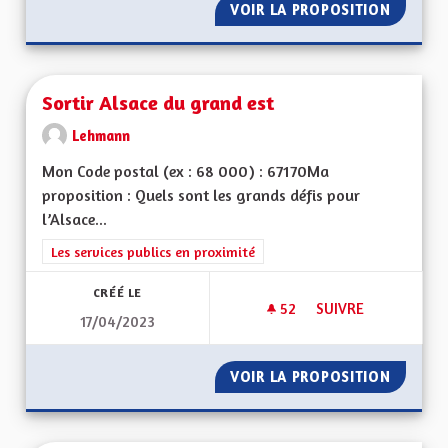
VOIR LA PROPOSITION
SORTIR 
Sortir Alsace du grand est
Lehmann
Mon Code postal (ex : 68 000) : 67170Ma
proposition : Quels sont les grands défis pour
l’Alsace...
Filtrer les résultats de la catégorie : Les services publics en pro
Les services publics en proximité
CRÉÉ LE
52
52 ABONNÉS
SUIVRE
17/04/2023
SORTIR ALSACE DU
VOIR LA PROPOSITION
SORTIR