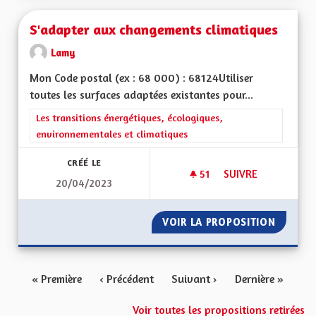
S'adapter aux changements climatiques
Lamy
Mon Code postal (ex : 68 000) : 68124Utiliser
toutes les surfaces adaptées existantes pour...
Filtrer les résultats de la catégorie : Les transitions énergéti
Les transitions énergétiques, écologiques,
environnementales et climatiques
CRÉÉ LE
51
51 ABONNÉS
SUIVRE
20/04/2023
S'ADAPTER AUX CH
VOIR LA PROPOSITION
S'ADAP
« Première
‹ Précédent
Suivant ›
Dernière »
Voir toutes les propositions retirées