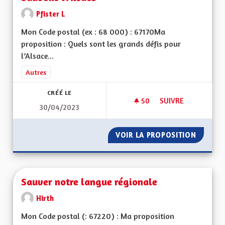
Pfister L
Mon Code postal (ex : 68 000) : 67170Ma
proposition : Quels sont les grands défis pour
l’Alsace...
Filtrer les résultats de la catégorie : Autres
Autres
CRÉÉ LE
50
50 ABONNÉS
SUIVRE
30/04/2023
SAUVONS L'ALSACE
VOIR LA PROPOSITION
SAUVON
Sauver notre langue régionale
Hirth
Mon Code postal (: 67220) : Ma proposition