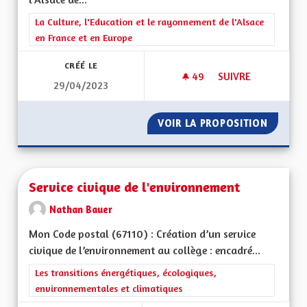
Filtrer les résultats de la catégorie : La Culture, l'Education e
La Culture, l'Education et le rayonnement de l'Alsace
en France et en Europe
CRÉÉ LE
49
49 ABONNÉS
SUIVRE
29/04/2023
SERVICE PUBLIC ET
VOIR LA PROPOSITION
SERVIC
Service civique de l'environnement
Nathan Bauer
Mon Code postal (67110) : Création d’un service
civique de l’environnement au collège : encadré...
Filtrer les résultats de la catégorie : Les transitions énergéti
Les transitions énergétiques, écologiques,
environnementales et climatiques