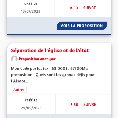
CRÉÉ LE
50
50 ABONNÉS
SUIVRE
13/07/2023
SERVICE CIVIQUE D
VOIR LA PROPOSITION
SERVIC
Séparation de l'église et de l'état
Proposition anonyme
Mon Code postal (ex : 68 000) : 67300Ma
proposition : Quels sont les grands défis pour
l’Alsace...
Filtrer les résultats de la catégorie : Autres
Autres
CRÉÉ LE
50
50 ABONNÉS
SUIVRE
29/05/2023
SÉPARATION DE L'ÉG