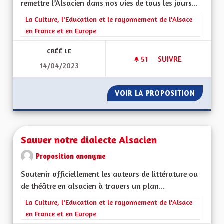
remettre l’Alsacien dans nos vies de tous les jours...
Filtrer les résultats de la catégorie : La Culture, l'Education e
La Culture, l'Education et le rayonnement de l'Alsace
en France et en Europe
CRÉÉ LE
51
51 ABONNÉS
SUIVRE
14/04/2023
SAUVER NOTRE LA
VOIR LA PROPOSITION
SAUVER
Sauver notre dialecte Alsacien
Proposition anonyme
Soutenir officiellement les auteurs de littérature ou
de théâtre en alsacien à travers un plan...
Filtrer les résultats de la catégorie : La Culture, l'Education e
La Culture, l'Education et le rayonnement de l'Alsace
en France et en Europe