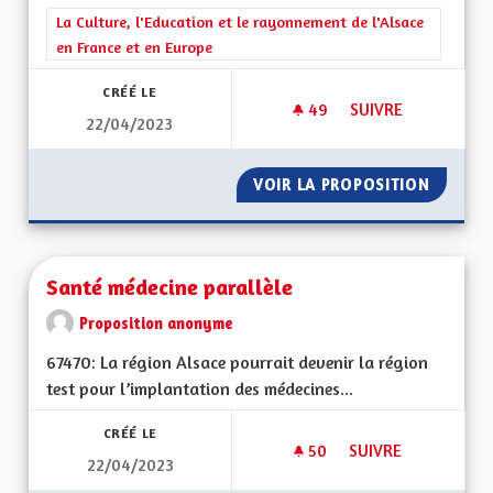
Filtrer les résultats de la catégorie : La Culture, l'Education e
La Culture, l'Education et le rayonnement de l'Alsace
en France et en Europe
CRÉÉ LE
49
49 ABONNÉS
SUIVRE
22/04/2023
SAUVEGARDE DU DI
VOIR LA PROPOSITION
SAUVEG
Santé médecine parallèle
Proposition anonyme
67470: La région Alsace pourrait devenir la région
test pour l’implantation des médecines...
CRÉÉ LE
50
50 ABONNÉS
SUIVRE
22/04/2023
SANTÉ MÉDECINE P