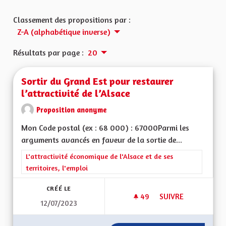
Classement des propositions par :
Z-A (alphabétique inverse)
Résultats par page :
20
Sortir du Grand Est pour restaurer
l’attractivité de l’Alsace
Proposition anonyme
Mon Code postal (ex : 68 000) : 67000Parmi les
arguments avancés en faveur de la sortie de...
Filtrer les résultats de la catégorie : L'attractivité économique 
L'attractivité économique de l'Alsace et de ses
territoires, l'emploi
CRÉÉ LE
49
49 ABONNÉS
SUIVRE
12/07/2023
SORTIR DU GRAND E