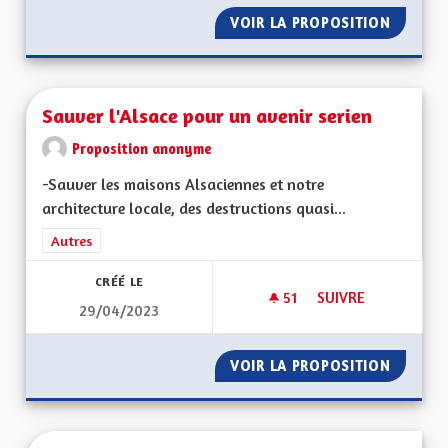
VOIR LA PROPOSITION
SAUVER
Sauver l'Alsace pour un avenir serien
Proposition anonyme
-Sauver les maisons Alsaciennes et notre
architecture locale, des destructions quasi...
Filtrer les résultats de la catégorie : Autres
Autres
CRÉÉ LE
51
51 ABONNÉS
SUIVRE
29/04/2023
SAUVER L'ALSACE P
VOIR LA PROPOSITION
SAUVER