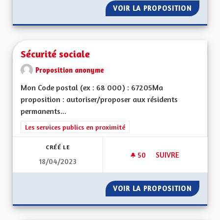
VOIR LA PROPOSITION
SÉPARAT
Sécurité sociale
Proposition anonyme
Mon Code postal (ex : 68 000) : 67205Ma
proposition : autoriser/proposer aux résidents
permanents...
Filtrer les résultats de la catégorie : Les services publics en pro
Les services publics en proximité
CRÉÉ LE
50
50 ABONNÉS
SUIVRE
18/04/2023
SÉCURITÉ SOCIALE
VOIR LA PROPOSITION
SÉCURI