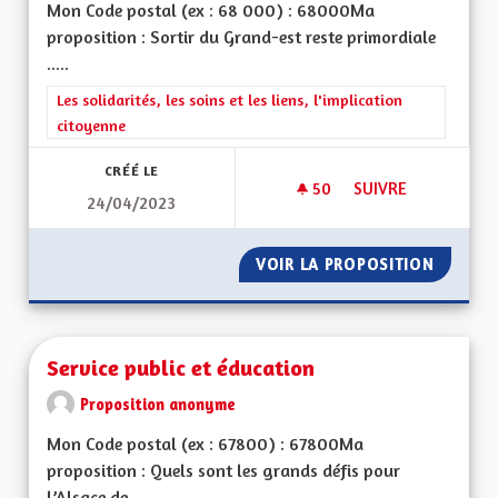
Mon Code postal (ex : 68 000) : 68000Ma
proposition : Sortir du Grand-est reste primordiale
.....
Filtrer les résultats de la catégorie : Les solidarités, les soins e
Les solidarités, les soins et les liens, l'implication
citoyenne
CRÉÉ LE
50
50 ABONNÉS
SUIVRE
24/04/2023
SOLIDARITÉS ET SO
VOIR LA PROPOSITION
SOLIDAR
Service public et éducation
Proposition anonyme
Mon Code postal (ex : 67800) : 67800Ma
proposition : Quels sont les grands défis pour
l’Alsace de...