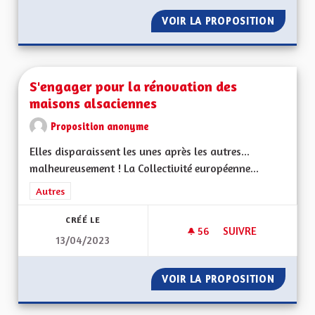
VOIR LA PROPOSITION
SANTÉ 
S'engager pour la rénovation des
maisons alsaciennes
Proposition anonyme
Elles disparaissent les unes après les autres...
malheureusement ! La Collectivité européenne...
Filtrer les résultats de la catégorie : Autres
Autres
CRÉÉ LE
56
56 ABONNÉS
SUIVRE
13/04/2023
S'ENGAGER POUR L
VOIR LA PROPOSITION
S'ENGA