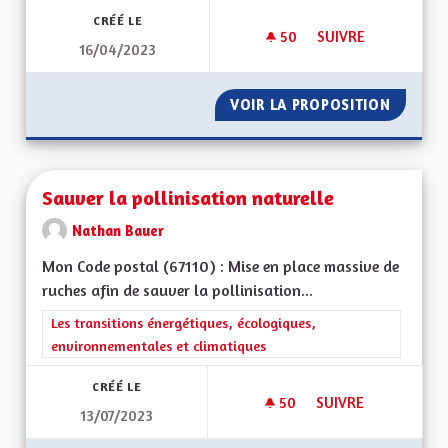
CRÉÉ LE
50
50 ABONNÉS
SUIVRE
16/04/2023
SAUVER NOTRE DIA
VOIR LA PROPOSITION
SAUVER
Sauver la pollinisation naturelle
Nathan Bauer
Mon Code postal (67110) : Mise en place massive de
ruches afin de sauver la pollinisation...
Filtrer les résultats de la catégorie : Les transitions énergéti
Les transitions énergétiques, écologiques,
environnementales et climatiques
CRÉÉ LE
50
50 ABONNÉS
SUIVRE
13/07/2023
SAUVER LA POLLINI