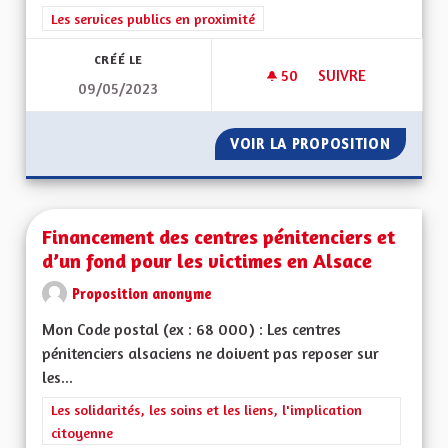
Filtrer les résultats de la catégorie : Les services publics en pro
Les services publics en proximité
CRÉÉ LE
50
50 ABONNÉS
SUIVRE
09/05/2023
FONCTIONNEMENT D
VOIR LA PROPOSITION
FONCTI
Financement des centres pénitenciers et
d’un fond pour les victimes en Alsace
Proposition anonyme
Mon Code postal (ex : 68 000) : Les centres
pénitenciers alsaciens ne doivent pas reposer sur
les...
Filtrer les résultats de la catégorie : Les solidarités, les soins e
Les solidarités, les soins et les liens, l'implication
citoyenne