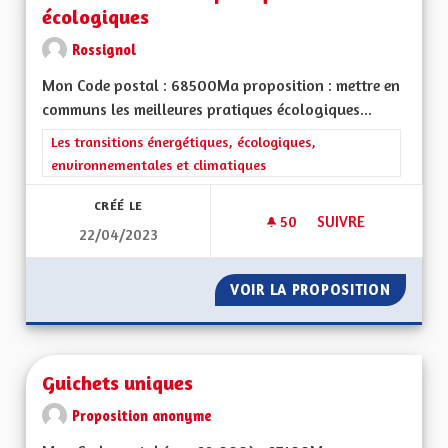
écologiques
Rossignol
Mon Code postal : 68500Ma proposition : mettre en
communs les meilleures pratiques écologiques...
Filtrer les résultats de la catégorie : Les transitions énergéti
Les transitions énergétiques, écologiques,
environnementales et climatiques
CRÉÉ LE
50
50 ABONNÉS
SUIVRE
22/04/2023
HARMONISATION DE
VOIR LA PROPOSITION
HARMON
Guichets uniques
Proposition anonyme