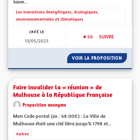
taxer...
Filtrer les résultats de la catégorie : Les transitions énergéti
Les transitions énergétiques, écologiques,
environnementales et climatiques
CRÉÉ LE
50
50 ABONNÉS
SUIVRE
13/05/2023
FAIRE PAYER LE TR
VOIR LA PROPOSITION
FAIRE P
Faire invalider la « réunion » de
Mulhouse à la République Française
Proposition anonyme
Mon Code postal (ex : 68 000) : La Ville de
Mulhouse était une cité libre jusqu’à 1798 et...
Filtrer les résultats de la catégorie : Autres
Autres