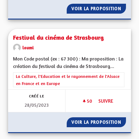
VOIR LA PROPOSITION
FILIÈR
Festival du cinéma de Strasbourg
loumi
Mon Code postal (ex : 67 300) : Ma proposition : La
création du festival du cinéma de Strasbourg...
Filtrer les résultats de la catégorie : La Culture, l'Education e
La Culture, l'Education et le rayonnement de l'Alsace
en France et en Europe
CRÉÉ LE
50
50 ABONNÉS
SUIVRE
28/05/2023
FESTIVAL DU CINÉ
VOIR LA PROPOSITION
FESTIV