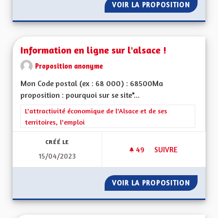
VOIR LA PROPOSITION
INSPIR
Information en ligne sur l'alsace !
Proposition anonyme
Mon Code postal (ex : 68 000) : 68500Ma
proposition : pourquoi sur se site"...
Filtrer les résultats de la catégorie : L'attractivité économique 
L'attractivité économique de l'Alsace et de ses
territoires, l'emploi
CRÉÉ LE
49
49 ABONNÉS
SUIVRE
15/04/2023
INFORMATION EN LI
VOIR LA PROPOSITION
INFORMA