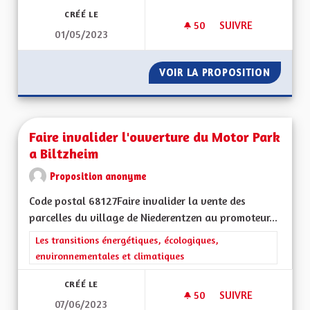
CRÉÉ LE
50
50 ABONNÉS
SUIVRE
01/05/2023
FAIRE INVALIDER L
VOIR LA PROPOSITION
FAIRE 
Faire invalider l'ouverture du Motor Park
a Biltzheim
Proposition anonyme
Code postal 68127Faire invalider la vente des
parcelles du village de Niederentzen au promoteur...
Filtrer les résultats de la catégorie : Les transitions énergéti
Les transitions énergétiques, écologiques,
environnementales et climatiques
CRÉÉ LE
50
50 ABONNÉS
SUIVRE
07/06/2023
FAIRE INVALIDER L