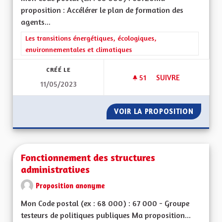
proposition : Accélérer le plan de formation des
agents...
Filtrer les résultats de la catégorie : Les transitions énergéti
Les transitions énergétiques, écologiques,
environnementales et climatiques
CRÉÉ LE
51
51 ABONNÉS
SUIVRE
11/05/2023
FORMATION OBLIGAT
VOIR LA PROPOSITION
FORMAT
Fonctionnement des structures
administratives
Proposition anonyme
Mon Code postal (ex : 68 000) : 67 000 - Groupe
testeurs de politiques publiques Ma proposition...