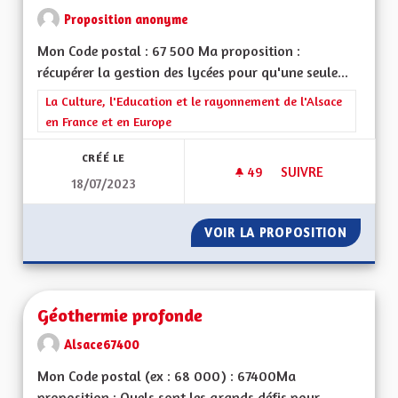
Proposition anonyme
Mon Code postal : 67 500 Ma proposition :
récupérer la gestion des lycées pour qu'une seule...
Filtrer les résultats de la catégorie : La Culture, l'Education e
La Culture, l'Education et le rayonnement de l'Alsace
en France et en Europe
CRÉÉ LE
49
49 ABONNÉS
SUIVRE
18/07/2023
GÉRER L'ENSEIGNEM
VOIR LA PROPOSITION
GÉRER 
Géothermie profonde
Alsace67400
Mon Code postal (ex : 68 000) : 67400Ma
proposition : Quels sont les grands défis pour