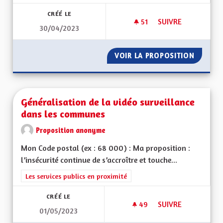
CRÉÉ LE
51
51 ABONNÉS
SUIVRE
30/04/2023
GÉNÉRALISER L‘USA
VOIR LA PROPOSITION
GÉNÉRA
Généralisation de la vidéo surveillance
dans les communes
Proposition anonyme
Mon Code postal (ex : 68 000) : Ma proposition :
l’insécurité continue de s’accroître et touche...
Filtrer les résultats de la catégorie : Les services publics en pro
Les services publics en proximité
CRÉÉ LE
49
49 ABONNÉS
SUIVRE
01/05/2023
GÉNÉRALISATION D