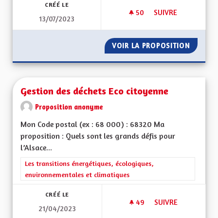
CRÉÉ LE
50
50 ABONNÉS
SUIVRE
13/07/2023
GRATUITÉ DES MUS
VOIR LA PROPOSITION
GRATUI
Gestion des déchets Eco citoyenne
Proposition anonyme
Mon Code postal (ex : 68 000) : 68320 Ma
proposition : Quels sont les grands défis pour
l’Alsace...
Filtrer les résultats de la catégorie : Les transitions énergéti
Les transitions énergétiques, écologiques,
environnementales et climatiques
CRÉÉ LE
49
49 ABONNÉS
SUIVRE
21/04/2023
GESTION DES DÉCH