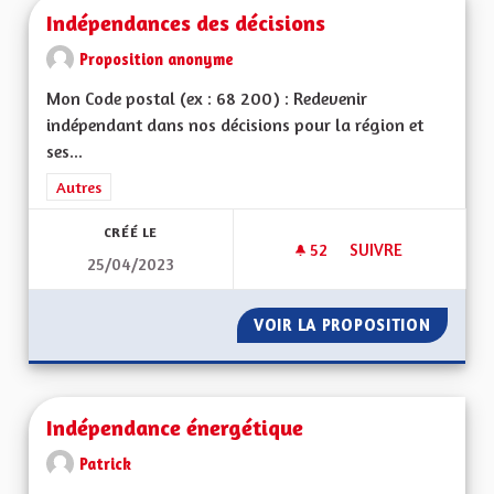
Indépendances des décisions
Proposition anonyme
Mon Code postal (ex : 68 200) : Redevenir
indépendant dans nos décisions pour la région et
ses...
Filtrer les résultats de la catégorie : Autres
Autres
CRÉÉ LE
52
52 ABONNÉS
SUIVRE
25/04/2023
INDÉPENDANCES DE
VOIR LA PROPOSITION
INDÉPE
Indépendance énergétique
Patrick