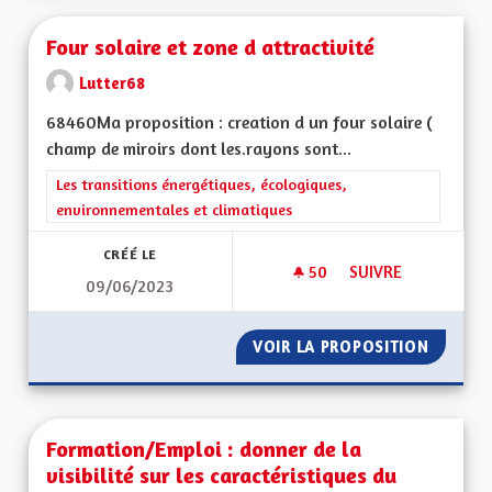
Four solaire et zone d attractivité
Lutter68
68460Ma proposition : creation d un four solaire (
champ de miroirs dont les.rayons sont...
Filtrer les résultats de la catégorie : Les transitions énergéti
Les transitions énergétiques, écologiques,
environnementales et climatiques
CRÉÉ LE
50
50 ABONNÉS
SUIVRE
09/06/2023
FOUR SOLAIRE ET Z
VOIR LA PROPOSITION
FOUR S
Formation/Emploi : donner de la
visibilité sur les caractéristiques du