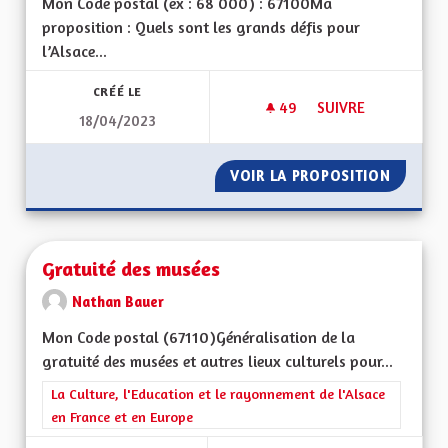
Mon Code postal (ex : 68 000) : 67100Ma
proposition : Quels sont les grands défis pour
l’Alsace...
CRÉÉ LE
49
49 ABONNÉS
SUIVRE
18/04/2023
GUICHETS UNIQUES
VOIR LA PROPOSITION
GUICHE
Gratuité des musées
Nathan Bauer
Mon Code postal (67110)Généralisation de la
gratuité des musées et autres lieux culturels pour...
Filtrer les résultats de la catégorie : La Culture, l'Education e
La Culture, l'Education et le rayonnement de l'Alsace
en France et en Europe