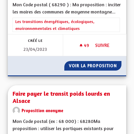
Mon Code postal ( 68290 ) : Ma proposition : inciter
les maires des communes de moyenne montagne...
Filtrer les résultats de la catégorie : Les transitions énergéti
Les transitions énergétiques, écologiques,
environnementales et climatiques
CRÉÉ LE
49
49 ABONNÉS
SUIVRE
23/04/2023
FAVORISER LA CRÉ
VOIR LA PROPOSITION
FAVORI
Faire payer le transit poids lourds en
Alsace
Proposition anonyme
Mon Code postal (ex : 68 000) : 68280Ma
proposition : utiliser les portiques existants pour