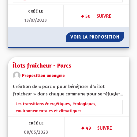
CRÉÉ LE
50
50 ABONNÉS
SUIVRE
13/07/2023
IMPLIQUER LES AL
VOIR LA PROPOSITION
IMPLIQ
Îlots fraîcheur - Parcs
Proposition anonyme
Création de « parc » pour bénéficier d’« îlot
fraicheur » dans chaque commune pour se réfugier...
Filtrer les résultats de la catégorie : Les transitions énergéti
Les transitions énergétiques, écologiques,
environnementales et climatiques
CRÉÉ LE
49
49 ABONNÉS
SUIVRE
08/05/2023
ÎLOTS FRAÎCHEUR -