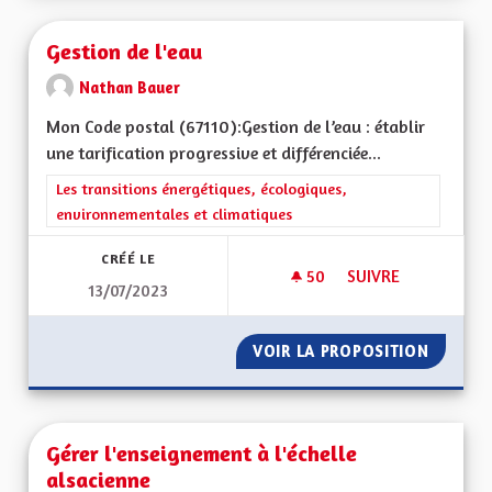
Gestion de l'eau
Nathan Bauer
Mon Code postal (67110):Gestion de l’eau : établir
une tarification progressive et différenciée...
Filtrer les résultats de la catégorie : Les transitions énergéti
Les transitions énergétiques, écologiques,
environnementales et climatiques
CRÉÉ LE
50
50 ABONNÉS
SUIVRE
13/07/2023
GESTION DE L'EAU
VOIR LA PROPOSITION
GESTIO
Gérer l'enseignement à l'échelle
alsacienne