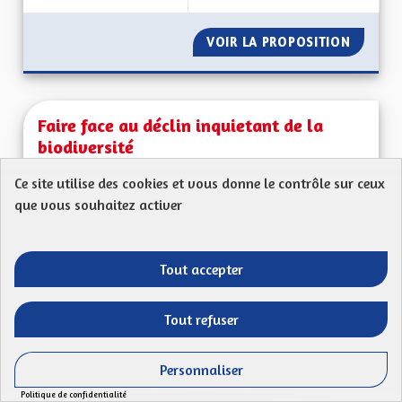
VOIR LA PROPOSITION
FAIRE 
Faire face au déclin inquietant de la
biodiversité
Louis
Ce site utilise des cookies et vous donne le contrôle sur ceux
que vous souhaitez activer
Mon Code postal 68210Il est maintenant impossible
de passer à côté !Le nombre d'oiseaux,...
Filtrer les résultats de la catégorie : Les transitions énergéti
Les transitions énergétiques, écologiques,
Tout accepter
environnementales et climatiques
CRÉÉ LE
Tout refuser
53
53 ABONNÉS
SUIVRE
18/04/2023
FAIRE FACE AU DÉCL
Personnaliser
VOIR LA PROPOSITION
FAIRE F
Politique de confidentialité