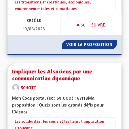
Filtrer les résultats de la catégorie : Les transitions énergéti
Les transitions énergétiques, écologiques,
environnementales et climatiques
CRÉÉ LE
50
50 ABONNÉS
SUIVRE
19/06/2023
IMPOSER AUX POID
VOIR LA PROPOSITION
IMPOSE
Impliquer les Alsaciens par une
communication dynamique
SCHOTT
Mon Code postal (ex : 68 000) : 67118Ma
proposition : Quels sont les grands défis pour
l’Alsace...
Filtrer les résultats de la catégorie : Les solidarités, les soins e
Les solidarités, les soins et les liens, l'implication
citoyenne