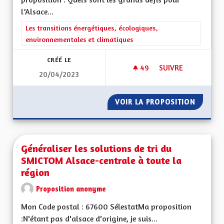
l’Alsace...
Filtrer les résultats de la catégorie : Les transitions énergéti
Les transitions énergétiques, écologiques,
environnementales et climatiques
CRÉÉ LE
49
49 ABONNÉS
SUIVRE
20/04/2023
GÉOTHERMIE PROF
VOIR LA PROPOSITION
GÉOTHE
Généraliser les solutions de tri du
SMICTOM Alsace-centrale à toute la
région
Proposition anonyme
Mon Code postal : 67600 SélestatMa proposition
:N'étant pas d'alsace d'origine, je suis...