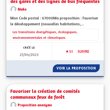
des gares et des lignes de bus fréquentes
Mako
Mon Code postal : 67000Ma proposition : Favoriser
le développement (nouvelles habitations,...
Filtrer les résultats de la catégorie : Les transitions énergéti
Les transitions énergétiques, écologiques,
environnementales et climatiques
CRÉÉ LE
51
51 ABONNÉS
SUIVRE
27/04/2023
FAVORISER LE DÉVE
VOIR LA PROPOSITION
FAVORI
Favoriser la création de comités
communaux feux de forêt
Proposition anonyme