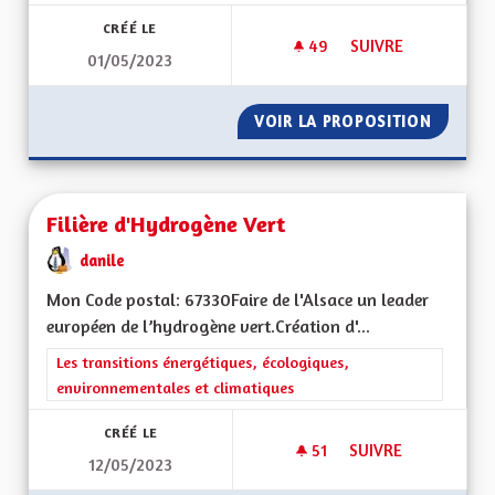
CRÉÉ LE
49
49 ABONNÉS
SUIVRE
01/05/2023
FINANCEMENT DES C
VOIR LA PROPOSITION
FINANC
Filière d'Hydrogène Vert
danile
Mon Code postal: 67330Faire de l'Alsace un leader
européen de l’hydrogène vert.Création d'...
Filtrer les résultats de la catégorie : Les transitions énergéti
Les transitions énergétiques, écologiques,
environnementales et climatiques
CRÉÉ LE
51
51 ABONNÉS
SUIVRE
12/05/2023
FILIÈRE D'HYDROGÈ