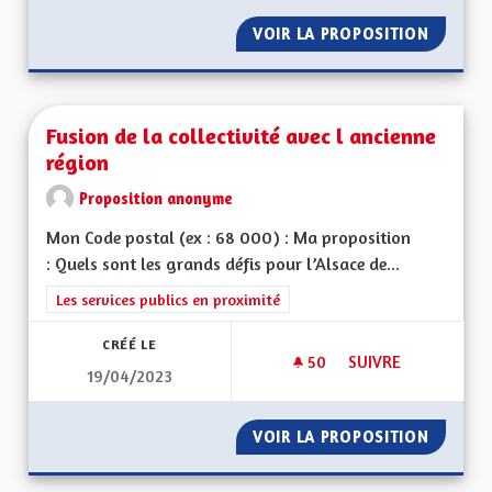
VOIR LA PROPOSITION
GÉNÉRA
Fusion de la collectivité avec l ancienne
région
Proposition anonyme
Mon Code postal (ex : 68 000) : Ma proposition
: Quels sont les grands défis pour l’Alsace de...
Filtrer les résultats de la catégorie : Les services publics en pro
Les services publics en proximité
CRÉÉ LE
50
50 ABONNÉS
SUIVRE
19/04/2023
VOIR LA PROPOSITION
FUSION