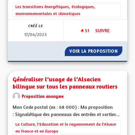
Filtrer les résultats de la catégorie : Les transitions énergéti
Les transitions énergétiques, écologiques,
environnementales et climatiques
CRÉÉ LE
51
51 ABONNÉS
SUIVRE
17/04/2023
GÉNÉRALISER LES S
VOIR LA PROPOSITION
GÉNÉRA
Généraliser l‘usage de l‘Alsacien
bilingue sur tous les panneaux routiers
Proposition anonyme
Mon Code postal (ex : 68 000) : Ma proposition
: Signalétique des panneaux des entrées et sorties...
Filtrer les résultats de la catégorie : La Culture, l'Education e
La Culture, l'Education et le rayonnement de l'Alsace
en France et en Europe