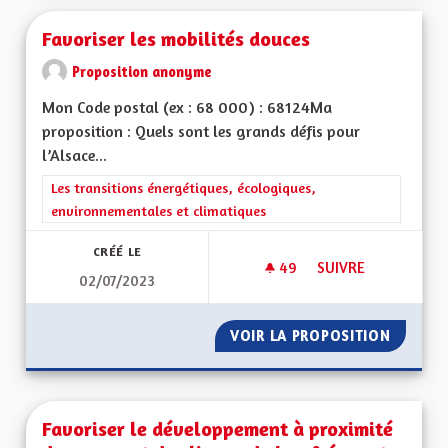
Favoriser les mobilités douces
Proposition anonyme
Mon Code postal (ex : 68 000) : 68124Ma
proposition : Quels sont les grands défis pour
l’Alsace...
Filtrer les résultats de la catégorie : Les transitions énergéti
Les transitions énergétiques, écologiques,
environnementales et climatiques
CRÉÉ LE
49
49 ABONNÉS
SUIVRE
02/07/2023
FAVORISER LES MOB
VOIR LA PROPOSITION
FAVORI
Favoriser le développement à proximité