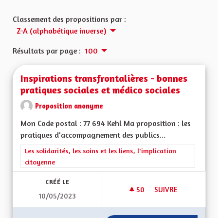
Classement des propositions par :
Z-A (alphabétique inverse)
Résultats par page :
100
Inspirations transfrontalières - bonnes
pratiques sociales et médico sociales
Proposition anonyme
Mon Code postal : 77 694 Kehl Ma proposition : les
pratiques d'accompagnement des publics...
Filtrer les résultats de la catégorie : Les solidarités, les soins e
Les solidarités, les soins et les liens, l'implication
citoyenne
CRÉÉ LE
50
50 ABONNÉS
SUIVRE
10/05/2023
INSPIRATIONS TRAN