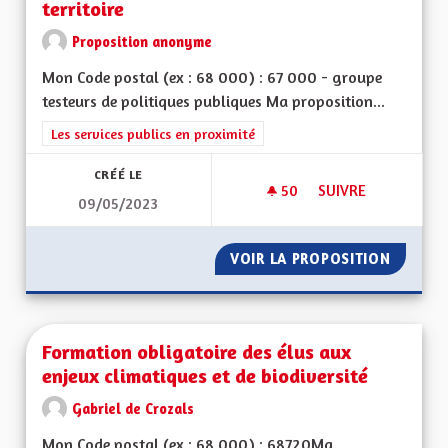
territoire
Proposition anonyme
Mon Code postal (ex : 68 000) : 67 000 - groupe
testeurs de politiques publiques Ma proposition...
Filtrer les résultats de la catégorie : Les services publics en pro
Les services publics en proximité
CRÉÉ LE
50
50 ABONNÉS
SUIVRE
09/05/2023
FORMATION/EMPLOI 
VOIR LA PROPOSITION
FORMATI
Formation obligatoire des élus aux
enjeux climatiques et de biodiversité
Gabriel de Crozals
Mon Code postal (ex : 68 000) : 68720Ma