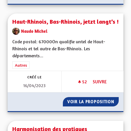
Haut-Rhinois, Bas-Rhinois, jetzt langt’s !
Naudo Michel
Code postal: 67000On qualifie untel de Haut-
Rhinois et tel autre de Bas-Rhinois. Les
départements...
Filtrer les résultats de la catégorie : Autres
Autres
CRÉÉ LE
52
52 ABONNÉS
SUIVRE
16/04/2023
HAUT-RHINOIS, BAS-
VOIR LA PROPOSITION
HAUT-RH
Harmonisation des pratiques