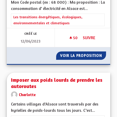
Mon Code postal (ex : 68 000) : Ma proposition : La
consommation d' électricité en Alsace est...
Filtrer les résultats de la catégorie : Les transitions énergéti
Les transitions énergétiques, écologiques,
environnementales et climatiques
CRÉÉ LE
50
50 ABONNÉS
SUIVRE
12/06/2023
INDÉPENDANCE ÉNE
VOIR LA PROPOSITION
INDÉPE
Imposer aux poids lourds de prendre les
autoroutes
Charlotte
Certains villages d'Alsace sont traversés par des
kyrielles de poids-lourds tous les jours. C'est...