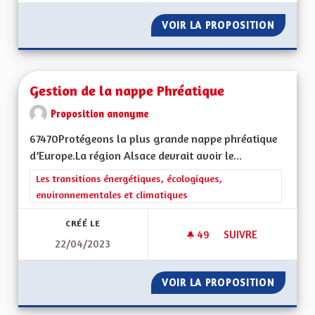
VOIR LA PROPOSITION
GESTIO
Gestion de la nappe Phréatique
Proposition anonyme
67470Protégeons la plus grande nappe phréatique
d’Europe.La région Alsace devrait avoir le...
Filtrer les résultats de la catégorie : Les transitions énergéti
Les transitions énergétiques, écologiques,
environnementales et climatiques
CRÉÉ LE
49
49 ABONNÉS
SUIVRE
22/04/2023
GESTION DE LA NA
VOIR LA PROPOSITION
GESTIO