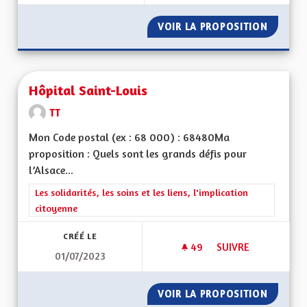
VOIR LA PROPOSITION
ÎLOTS F
Hôpital Saint-Louis
TT
Mon Code postal (ex : 68 000) : 68480Ma
proposition : Quels sont les grands défis pour
l’Alsace...
Filtrer les résultats de la catégorie : Les solidarités, les soins e
Les solidarités, les soins et les liens, l'implication
citoyenne
CRÉÉ LE
49
49 ABONNÉS
SUIVRE
01/07/2023
HÔPITAL SAINT-LOU
VOIR LA PROPOSITION
HÔPITA