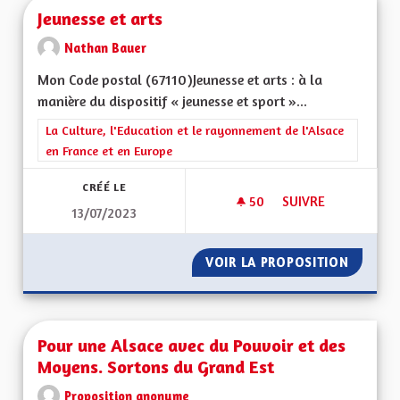
Jeunesse et arts
Nathan Bauer
Mon Code postal (67110)Jeunesse et arts : à la
manière du dispositif « jeunesse et sport »...
Filtrer les résultats de la catégorie : La Culture, l'Education e
La Culture, l'Education et le rayonnement de l'Alsace
en France et en Europe
CRÉÉ LE
50
50 ABONNÉS
SUIVRE
13/07/2023
JEUNESSE ET ARTS
VOIR LA PROPOSITION
JEUNES
Pour une Alsace avec du Pouvoir et des
Moyens. Sortons du Grand Est
Proposition anonyme