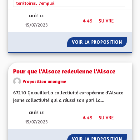
territoires, l'emploi
CRÉÉ LE
49
49 ABONNÉS
SUIVRE
15/07/2023
REDYNAMISATION 
VOIR LA PROPOSITION
REDYNA
Pour que l'Alsace redevienne l'Alsace
Proposition anonyme
67210 GoxwillerLa collectivité européenne d'Alsace
jeune collectivité qui a réussi son pari.La...
CRÉÉ LE
49
49 ABONNÉS
SUIVRE
15/07/2023
POUR QUE L'ALSACE
VOIR LA PROPOSITION
POUR Q