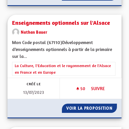
Enseignements optionnels sur l'Alsace
Nathan Bauer
Mon Code postal (67110)Développement
d’enseignements optionnels à partir de la primaire
sur la...
Filtrer les résultats de la catégorie : La Culture, l'Education e
La Culture, l'Education et le rayonnement de l'Alsace
en France et en Europe
CRÉÉ LE
50
50 ABONNÉS
SUIVRE
13/07/2023
ENSEIGNEMENTS OP
VOIR LA PROPOSITION
ENSEIG