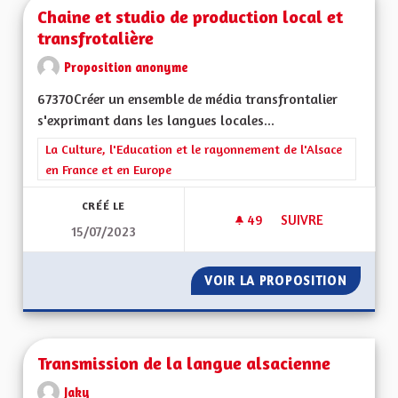
Chaine et studio de production local et
transfrotalière
Proposition anonyme
67370Créer un ensemble de média transfrontalier
s'exprimant dans les langues locales...
Filtrer les résultats de la catégorie : La Culture, l'Education e
La Culture, l'Education et le rayonnement de l'Alsace
en France et en Europe
CRÉÉ LE
49
49 ABONNÉS
SUIVRE
15/07/2023
CHAINE ET STUDIO 
VOIR LA PROPOSITION
CHAINE
Transmission de la langue alsacienne
Jaky