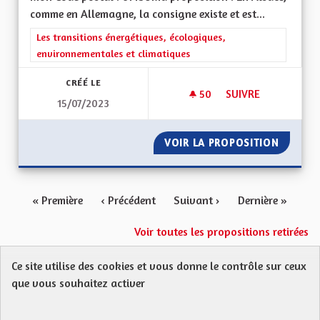
comme en Allemagne, la consigne existe et est...
Filtrer les résultats de la catégorie : Les transitions énergéti
Les transitions énergétiques, écologiques,
environnementales et climatiques
CRÉÉ LE
50
50 ABONNÉS
SUIVRE
15/07/2023
FAIRE DU LOBBYISM
VOIR LA PROPOSITION
FAIRE 
« Première
‹ Précédent
Suivant ›
Dernière »
Voir toutes les propositions retirées
Ce site utilise des cookies et vous donne le contrôle sur ceux
Protection des Données
Charte de contribution
que vous souhaitez activer
Mentions légales
FAQ
CGU
Droit d’interpellation citoyenne : comment ça marche ?