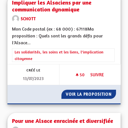
Impliquer les Alsaciens par une
communication dynamique
SCHOTT
Mon Code postal (ex : 68 000) : 67118Ma
proposition : Quels sont les grands défis pour
l’Alsace...
Filtrer les résultats de la catégorie : Les solidarités, les soins e
Les solidarités, les soins et les liens, l'implication
citoyenne
CRÉÉ LE
50
50 ABONNÉS
SUIVRE
13/07/2023
IMPLIQUER LES AL
VOIR LA PROPOSITION
IMPLIQ
Pour une Alsace enracinée et diversifiée