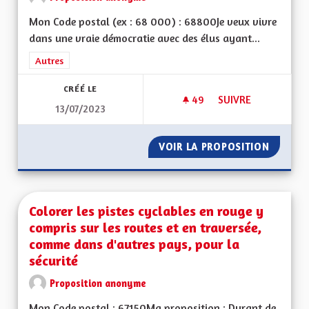
Mon Code postal (ex : 68 000) : 68800Je veux vivre
dans une vraie démocratie avec des élus ayant...
Filtrer les résultats de la catégorie : Autres
Autres
CRÉÉ LE
49
49 ABONNÉS
SUIVRE
13/07/2023
POUR UNE ALSACE 
VOIR LA PROPOSITION
POUR U
Colorer les pistes cyclables en rouge y
compris sur les routes et en traversée,
comme dans d'autres pays, pour la
sécurité
Proposition anonyme
Mon Code postal : 67150Ma proposition : Durant de