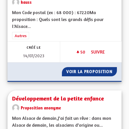
kauss
Mon Code postal (ex : 68 000) : 67220Ma
proposition : Quels sont les grands défis pour
l’Alsace...
Filtrer les résultats de la catégorie : Autres
Autres
CRÉÉ LE
50
50 ABONNÉS
SUIVRE
14/07/2023
POUR UNE ALSACE E
VOIR LA PROPOSITION
POUR U
Développement de la petite enfance
Proposition anonyme
Mon Alsace de demain,J'ai fait un rêve : dans mon
Alsace de demain, les alsaciens d'origine ou...