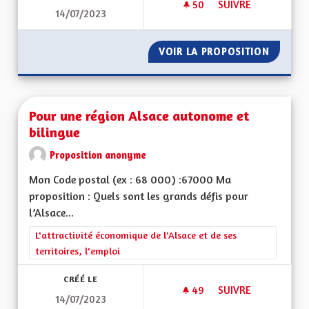
50
50 ABONNÉS
SUIVRE
14/07/2023
SOUTENIR LA CRÉAT
VOIR LA PROPOSITION
SOUTEN
Pour une région Alsace autonome et
bilingue
Proposition anonyme
Mon Code postal (ex : 68 000) :67000 Ma
proposition : Quels sont les grands défis pour
l’Alsace...
Filtrer les résultats de la catégorie : L'attractivité économique 
L'attractivité économique de l'Alsace et de ses
territoires, l'emploi
CRÉÉ LE
49
49 ABONNÉS
SUIVRE
14/07/2023
POUR UNE RÉGION 