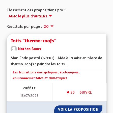
Classement des propositions par :
Avec le plus d'auteurs
Résultats par page :
20
Toits "thermo-roofs"
Nathan Bauer
Mon Code postal (67110) : Aide à la mise en place de
thermo-roofs : peindre les toits...
Filtrer les résultats de la catégorie : Les transitions énergéti
Les transitions énergétiques, écologiques,
environnementales et climatiques
CRÉÉ LE
50
50 ABONNÉS
SUIVRE
13/07/2023
TOITS "THERMO-RO
VOIR LA PROPOSITION
TOITS 