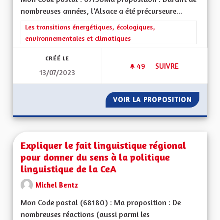
nombreuses années, l'Alsace a été précurseure...
Filtrer les résultats de la catégorie : Les transitions énergéti
Les transitions énergétiques, écologiques,
environnementales et climatiques
CRÉÉ LE
49
49 ABONNÉS
SUIVRE
13/07/2023
COLORER LES PISTE
VOIR LA PROPOSITION
COLORE
Expliquer le fait linguistique régional
pour donner du sens à la politique
linguistique de la CeA
Michel Bentz
Mon Code postal (68180) : Ma proposition : De
nombreuses réactions (aussi parmi les