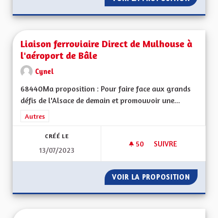
Liaison ferroviaire Direct de Mulhouse à
l'aéroport de Bâle
Cynel
68440Ma proposition : Pour faire face aux grands
défis de l'Alsace de demain et promouvoir une...
Filtrer les résultats de la catégorie : Autres
Autres
CRÉÉ LE
50
50 ABONNÉS
SUIVRE
13/07/2023
LIAISON FERROVIAI
VOIR LA PROPOSITION
LIAISO