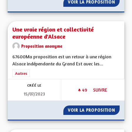
VOIR LA PROPOSITION
POUR UN
Une vraie région et collectivité
européenne d'Alsace
Proposition anonyme
67600Ma proposition est un retour à une région
Alsace indépendante du Grand Est avec les...
Filtrer les résultats de la catégorie : Autres
Autres
CRÉÉ LE
49
49 ABONNÉS
SUIVRE
15/07/2023
UNE VRAIE RÉGION 
VOIR LA PROPOSITION
UNE VR