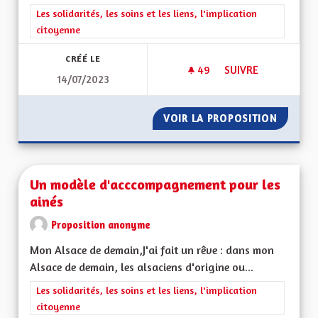
Filtrer les résultats de la catégorie : Les solidarités, les soins e
Les solidarités, les soins et les liens, l'implication
citoyenne
CRÉÉ LE
49
49 ABONNÉS
SUIVRE
14/07/2023
DÉVELOPPEMENT DE 
VOIR LA PROPOSITION
DÉVELO
Un modèle d'acccompagnement pour les
ainés
Proposition anonyme
Mon Alsace de demain,J'ai fait un rêve : dans mon
Alsace de demain, les alsaciens d'origine ou...
Filtrer les résultats de la catégorie : Les solidarités, les soins e
Les solidarités, les soins et les liens, l'implication
citoyenne