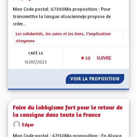
Mon Code postal :67300Ma proposition : Pour
transmettre la langue alsacienneje propose de
créer...
Filtrer les résultats de la catégorie : Les solidarités, les soins e
Les solidarités, les soins et les liens, l'implication
citoyenne
CRÉÉ LE
50
50 ABONNÉS
SUIVRE
15/07/2023
TRANSMISSION DE 
VOIR LA PROPOSITION
TRANSM
Faire du lobbyisme fort pour le retour de
la consigne dans toute la France
Edgar
Mon Code postal : 67150Ma proposition : En Alsace,