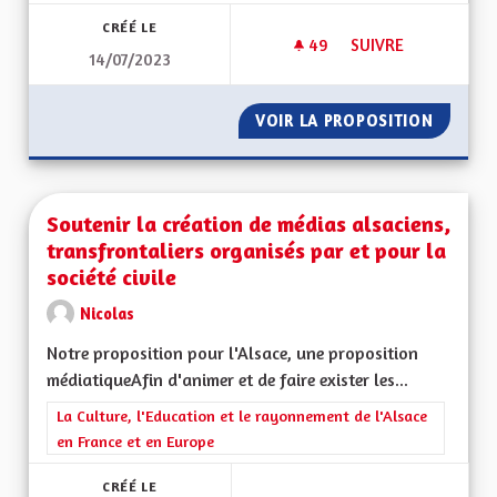
CRÉÉ LE
49
49 ABONNÉS
SUIVRE
14/07/2023
UN MODÈLE D'ACCC
VOIR LA PROPOSITION
UN MOD
Soutenir la création de médias alsaciens,
transfrontaliers organisés par et pour la
société civile
Nicolas
Notre proposition pour l'Alsace, une proposition
médiatiqueAfin d'animer et de faire exister les...
Filtrer les résultats de la catégorie : La Culture, l'Education e
La Culture, l'Education et le rayonnement de l'Alsace
en France et en Europe
CRÉÉ LE