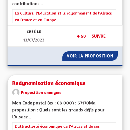
contributions...
Filtrer les résultats de la catégorie : La Culture, l'Education e
La Culture, l'Education et le rayonnement de l'Alsace
en France et en Europe
CRÉÉ LE
50
50 ABONNÉS
SUIVRE
13/07/2023
EXPLIQUER LE FAIT
VOIR LA PROPOSITION
EXPLIQ
Redynamisation économique
Proposition anonyme
Mon Code postal (ex : 68 000) : 67170Ma
proposition : Quels sont les grands défis pour
l’Alsace...
Filtrer les résultats de la catégorie : L'attractivité économique 
L'attractivité économique de l'Alsace et de ses