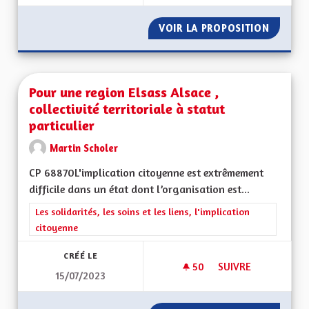
VOIR LA PROPOSITION
POUR U
Pour une region Elsass Alsace ,
collectivité territoriale à statut
particulier
Martin Scholer
CP 68870L'implication citoyenne est extrêmement
difficile dans un état dont l’organisation est...
Filtrer les résultats de la catégorie : Les solidarités, les soins e
Les solidarités, les soins et les liens, l'implication
citoyenne
CRÉÉ LE
50
50 ABONNÉS
SUIVRE
15/07/2023
POUR UNE REGION E