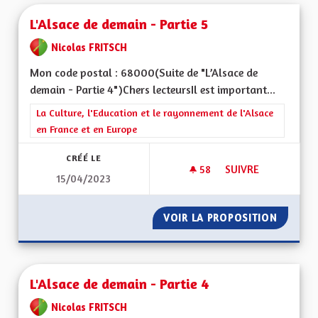
L'Alsace de demain - Partie 5
Nicolas FRITSCH
Mon code postal : 68000(Suite de "L’Alsace de
demain - Partie 4")Chers lecteursIl est important...
Filtrer les résultats de la catégorie : La Culture, l'Education e
La Culture, l'Education et le rayonnement de l'Alsace
en France et en Europe
CRÉÉ LE
58
58 ABONNÉS
SUIVRE
15/04/2023
L'ALSACE DE DEMAIN
VOIR LA PROPOSITION
L'ALSAC
L'Alsace de demain - Partie 4
Nicolas FRITSCH