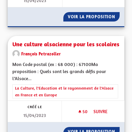
15/04/2023
DÉVELOPPER L'ENG
VOIR LA PROPOSITION
DÉVELO
Une culture alsacienne pour les scolaires
François Petrazoller
Mon Code postal (ex : 68 000) : 67100Ma
proposition : Quels sont les grands défis pour
l’Alsace...
Filtrer les résultats de la catégorie : La Culture, l'Education e
La Culture, l'Education et le rayonnement de l'Alsace
en France et en Europe
CRÉÉ LE
50
50 ABONNÉS
SUIVRE
15/04/2023
UNE CULTURE ALSA
VOIR LA PROPOSITION
UNE CU