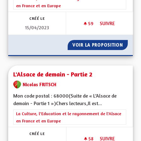
en France et en Europe
CRÉÉ LE
59
59 ABONNÉS
SUIVRE
15/04/2023
L'ALSACE DE DEMAIN
VOIR LA PROPOSITION
L'ALSAC
L'Alsace de demain - Partie 2
Nicolas FRITSCH
Mon code postal : 68000(Suite de « L’Alsace de
demain - Partie 1 »)Chers lecteurs,Il est...
Filtrer les résultats de la catégorie : La Culture, l'Education e
La Culture, l'Education et le rayonnement de l'Alsace
en France et en Europe
CRÉÉ LE
58
58 ABONNÉS
SUIVRE