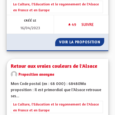
Filtrer les résultats de la catégorie : La Culture, l'Education e
La Culture, l'Education et le rayonnement de l'Alsace
en France et en Europe
CRÉÉ LE
49
49 ABONNÉS
SUIVRE
16/04/2023
L'ALSACE À LA PROU
VOIR LA PROPOSITION
L'ALSAC
Retour aux vraies couleurs de l'Alsace
Proposition anonyme
Mon Code postal (ex : 68 000) : 68480Ma
proposition : Il est primordial que l'Alsace retrouve
ses...
Filtrer les résultats de la catégorie : La Culture, l'Education e
La Culture, l'Education et le rayonnement de l'Alsace
en France et en Europe