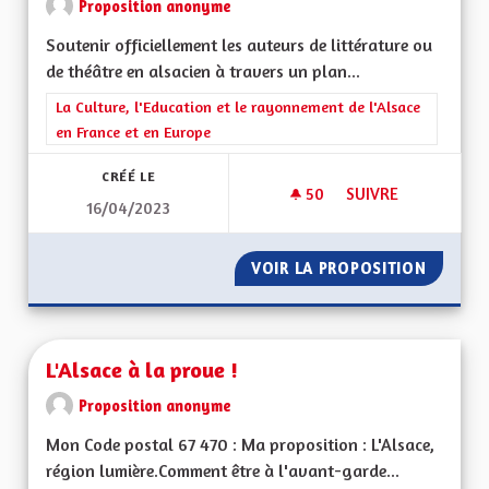
Proposition anonyme
Soutenir officiellement les auteurs de littérature ou
de théâtre en alsacien à travers un plan...
Filtrer les résultats de la catégorie : La Culture, l'Education e
La Culture, l'Education et le rayonnement de l'Alsace
en France et en Europe
CRÉÉ LE
50
50 ABONNÉS
SUIVRE
16/04/2023
SAUVER NOTRE DIA
VOIR LA PROPOSITION
SAUVER
L'Alsace à la proue !
Proposition anonyme
Mon Code postal 67 470 : Ma proposition : L'Alsace,
région lumière.Comment être à l'avant-garde...