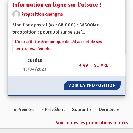
Information en ligne sur l'alsace !
Proposition anonyme
Mon Code postal (ex : 68 000) : 68500Ma
proposition : pourquoi sur se site"...
Filtrer les résultats de la catégorie : L'attractivité économique 
L'attractivité économique de l'Alsace et de ses
territoires, l'emploi
CRÉÉ LE
49
49 ABONNÉS
SUIVRE
15/04/2023
INFORMATION EN LI
VOIR LA PROPOSITION
INFORMA
« Première
‹ Précédent
Suivant ›
Dernière »
Voir toutes les propositions retirées