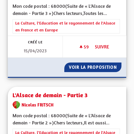
Mon code postal : 68000(Suite de « L’Alsace de
demain - Partie 3 »)Chers lecteurs,Toutes les...
Filtrer les résultats de la catégorie : La Culture, l'Education e
La Culture, l'Education et le rayonnement de l'Alsace
en France et en Europe
CRÉÉ LE
59
59 ABONNÉS
SUIVRE
15/04/2023
L'ALSACE DE DEMAIN
VOIR LA PROPOSITION
L'ALSAC
L'Alsace de demain - Partie 3
Nicolas FRITSCH
Mon code postal : 68000(Suite de « L’Alsace de
demain - Partie 2 »)Chers lecteurs,Il est aussi...
Filtrer les résultats de la catégorie : La Culture, l'Education e
La Culture, l'Education et le rayonnement de l'Alsace