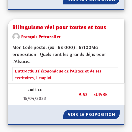
Bilinguisme réel pour toutes et tous
François Petrazoller
Mon Code postal (ex : 68 000) : 67100Ma
proposition : Quels sont les grands défis pour
l’Alsace...
Filtrer les résultats de la catégorie : L'attractivité économique 
L'attractivité économique de l'Alsace et de ses
territoires, l'emploi
CRÉÉ LE
53
53 ABONNÉS
SUIVRE
15/04/2023
BILINGUISME RÉEL
VOIR LA PROPOSITION
BILING