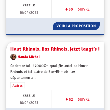
CRÉÉ LE
50
50 ABONNÉS
SUIVRE
16/04/2023
RETOUR AUX VRAIE
VOIR LA PROPOSITION
RETOUR
Haut-Rhinois, Bas-Rhinois, jetzt langt’s !
Naudo Michel
Code postal: 67000On qualifie untel de Haut-
Rhinois et tel autre de Bas-Rhinois. Les
départements...
Filtrer les résultats de la catégorie : Autres
Autres
CRÉÉ LE
52
52 ABONNÉS
SUIVRE
16/04/2023
HAUT-RHINOIS, BAS-