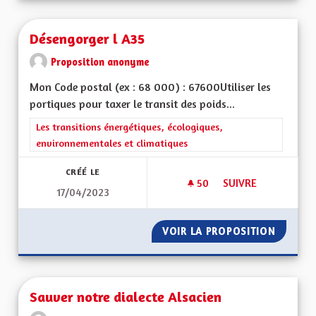
Désengorger l A35
Proposition anonyme
Mon Code postal (ex : 68 000) : 67600Utiliser les
portiques pour taxer le transit des poids...
Filtrer les résultats de la catégorie : Les transitions énergéti
Les transitions énergétiques, écologiques,
environnementales et climatiques
CRÉÉ LE
50
50 ABONNÉS
SUIVRE
17/04/2023
DÉSENGORGER L A3
VOIR LA PROPOSITION
DÉSENG
Sauver notre dialecte Alsacien