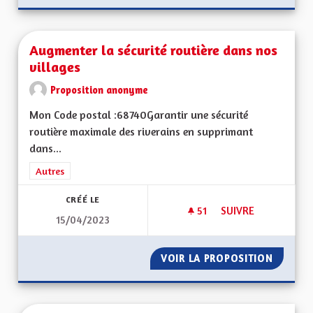
Augmenter la sécurité routière dans nos
villages
Proposition anonyme
Mon Code postal :68740Garantir une sécurité
routière maximale des riverains en supprimant
dans...
Filtrer les résultats de la catégorie : Autres
Autres
CRÉÉ LE
51
51 ABONNÉS
SUIVRE
15/04/2023
AUGMENTER LA SÉC
VOIR LA PROPOSITION
AUGMEN