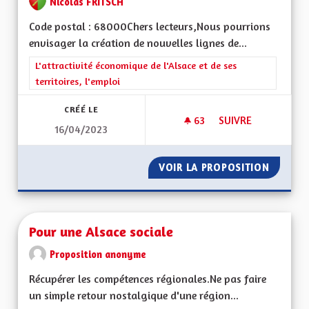
Nicolas FRITSCH
Code postal : 68000Chers lecteurs,Nous pourrions
envisager la création de nouvelles lignes de...
Filtrer les résultats de la catégorie : L'attractivité économique 
L'attractivité économique de l'Alsace et de ses
territoires, l'emploi
CRÉÉ LE
63
63 ABONNÉS
SUIVRE
16/04/2023
MOBILITÉ TRANSFR
VOIR LA PROPOSITION
MOBILI
Pour une Alsace sociale
Proposition anonyme
Récupérer les compétences régionales.Ne pas faire
un simple retour nostalgique d'une région...