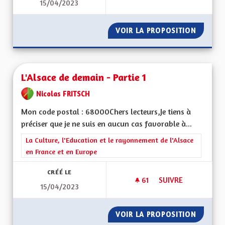
15/04/2023
L'ALSACE DE DEMAIN
VOIR LA PROPOSITION
L'ALSAC
L'Alsace de demain - Partie 1
Nicolas FRITSCH
Mon code postal : 68000Chers lecteurs,Je tiens à
préciser que je ne suis en aucun cas favorable à...
Filtrer les résultats de la catégorie : La Culture, l'Education e
La Culture, l'Education et le rayonnement de l'Alsace
en France et en Europe
CRÉÉ LE
61
61 ABONNÉS
SUIVRE
15/04/2023
L'ALSACE DE DEMAIN
VOIR LA PROPOSITION
L'ALSAC