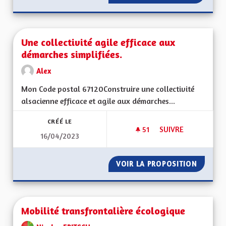
Une collectivité agile efficace aux
démarches simplifiées.
Alex
Mon Code postal 67120Construire une collectivité
alsacienne efficace et agile aux démarches...
CRÉÉ LE
51
51 ABONNÉS
SUIVRE
16/04/2023
UNE COLLECTIVITÉ 
VOIR LA PROPOSITION
UNE COL
Mobilité transfrontalière écologique