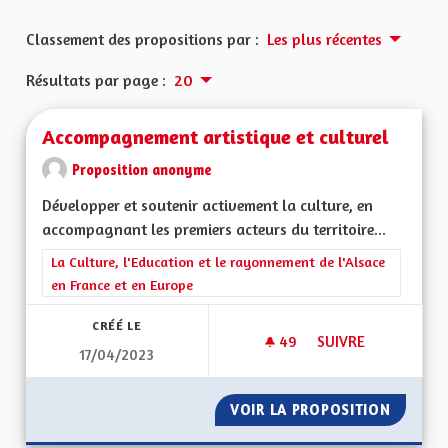
Classement des propositions par :
Les plus récentes
Résultats par page :
20
Accompagnement artistique et culturel
Proposition anonyme
Développer et soutenir activement la culture, en
accompagnant les premiers acteurs du territoire...
Filtrer les résultats de la catégorie : La Culture, l'Education e
La Culture, l'Education et le rayonnement de l'Alsace
en France et en Europe
CRÉÉ LE
49
49 ABONNÉS
SUIVRE
17/04/2023
ACCOMPAGNEMENT A
VOIR LA PROPOSITION
ACCOMP