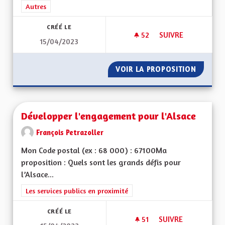
Filtrer les résultats de la catégorie : Autres
Autres
CRÉÉ LE
52
52 ABONNÉS
SUIVRE
15/04/2023
POUR UNE ALSACE 
VOIR LA PROPOSITION
POUR U
Développer l'engagement pour l'Alsace
François Petrazoller
Mon Code postal (ex : 68 000) : 67100Ma
proposition : Quels sont les grands défis pour
l’Alsace...
Filtrer les résultats de la catégorie : Les services publics en pro
Les services publics en proximité
CRÉÉ LE
51
51 ABONNÉS
SUIVRE