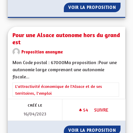
VOIR LA PROPOSITION
HAUT-RH
Pour une Alsace autonome hors du grand
est
Proposition anonyme
Mon Code postal : 67000Ma proposition :Pour une
autonomie large comprenant une autonomie
fiscale...
Filtrer les résultats de la catégorie : L'attractivité économique 
L'attractivité économique de l'Alsace et de ses
territoires, l'emploi
CRÉÉ LE
54
54 ABONNÉS
SUIVRE
16/04/2023
POUR UNE ALSACE
VOIR LA PROPOSITION
POUR U