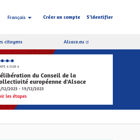
Créer un compte
S'identifier
Français
Choisir la langue
Sprache wählen
s citoyens
Alsace.eu
(Lien externe)
APE 4 SUR 4
élibération du Conseil de la
ollectivité européenne d'Alsace
8/12/2023 - 19/12/2023
oir les étapes