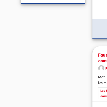
Favo
com
Mon C
les 
Filt
Les 
envi