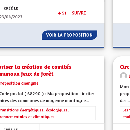
CRÉÉ LE
51
51 ABONNÉS
SUIVRE
23/04/2023
PLUS DE SÉCURITÉ, PLUS DE 
VOIR LA PROPOSITION
PLUS DE SÉCURIT
riser la création de comités
Cir
munaux feux de forêt
Proposition anonyme
Mon 
ode postal ( 68290 ) : Ma proposition : inciter
propo
maires des communes de moyenne montagne...
des...
rer les résultats de la catégorie : Les transitions énergétiques, écolog
transitions énergétiques, écologiques,
Filt
Les 
ronnementales et climatiques
env
CRÉÉ LE