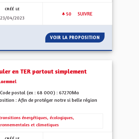
CRÉÉ LE
50
50 ABONNÉS
SUIVRE
23/04/2023
FORCES DE L'ORDRE
RÉSILIENCE SÉCHERESSE VER
É, PLUS DE FORCES DE L'ORDRE
VOIR LA PROPOSITION
RÉSILIENCE SÉC
culer en TER partout simplement
Laemmel
Code postal (ex : 68 000) : 67270Ma
sition : Afin de protéger notre si belle région
iques, environnementales et climatiques
rer les résultats de la catégorie : Les transitions énergétiques, écolog
transitions énergétiques, écologiques,
ironnementales et climatiques
CRÉÉ LE