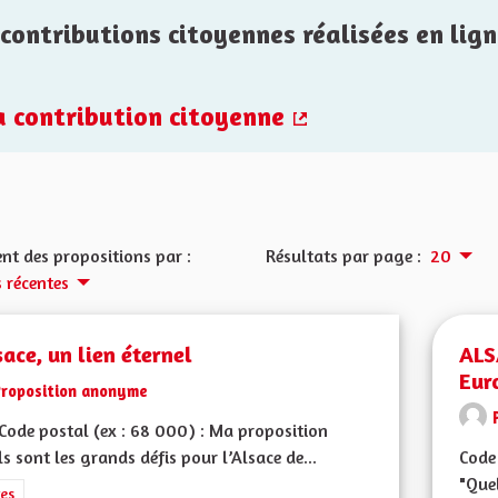
contributions citoyennes réalisées en lign
la contribution citoyenne
(Lien externe)
nt des propositions par :
Résultats par page :
20
s récentes
sace, un lien éternel
ALS
Eur
Proposition anonyme
ode postal (ex : 68 000) : Ma proposition
ls sont les grands défis pour l’Alsace de...
Code 
"Quel
rer les résultats de la catégorie : Autres
es