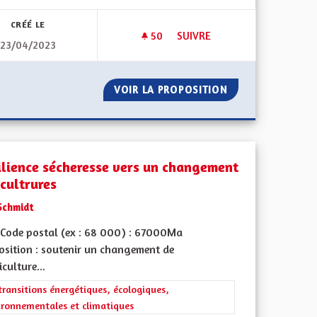
CRÉÉ LE
50
50 ABONNÉS
SUIVRE
23/04/2023
PROMOUVOIR LES VALEURES 
SOINS
VOIR LA PROPOSITION
PROMOUVOIR LES
ilience sécheresse vers un changement
 cultrures
Schmidt
Code postal (ex : 68 000) : 67000Ma
osition : soutenir un changement de
iculture...
rer les résultats de la catégorie : Les transitions énergétiques, écolog
transitions énergétiques, écologiques,
ironnementales et climatiques