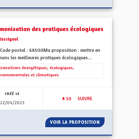
monisation des pratiques écologiques
Rossignol
Code postal : 68500Ma proposition : mettre en
uns les meilleures pratiques écologiques...
rer les résultats de la catégorie : Les transitions énergétiques, écolog
transitions énergétiques, écologiques,
ironnementales et climatiques
CRÉÉ LE
50
50 ABONNÉS
SUIVRE
22/04/2023
 RÉGION GRAND-EST POUR QUE L'ADDITION DES COMPÉTENCES L'EM
HARMONISATION DES PRATIQ
STE DANS LA RÉGION GRAND-EST POUR QUE L'ADDITION DES 
VOIR LA PROPOSITION
HARMONISATION 