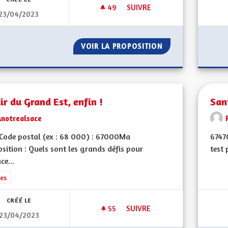
49
49 ABONNÉS
SUIVRE
23/04/2023
FAVORISER LA CRÉATION DE 
VOIR LA PROPOSITION
FAVORISER LA C
ir du Grand Est, enfin !
San
Anotrealsace
Code postal (ex : 68 000) : 67000Ma
67470
sition : Quels sont les grands défis pour
test 
ce...
rer les résultats de la catégorie : Autres
es
CRÉÉ LE
55
55 ABONNÉS
SUIVRE
23/04/2023
SORTIR DU GRAND EST, ENFIN 