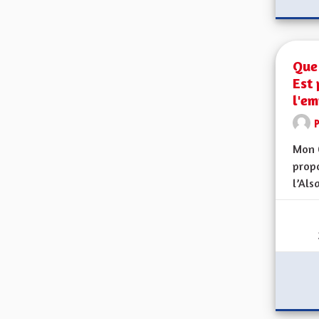
Que 
Est 
l'em
Mon 
propo
l’Alsa