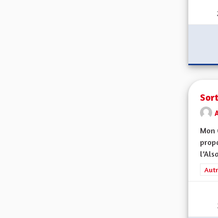
Sort
Mon 
propo
l’Alsa
Filt
Autr