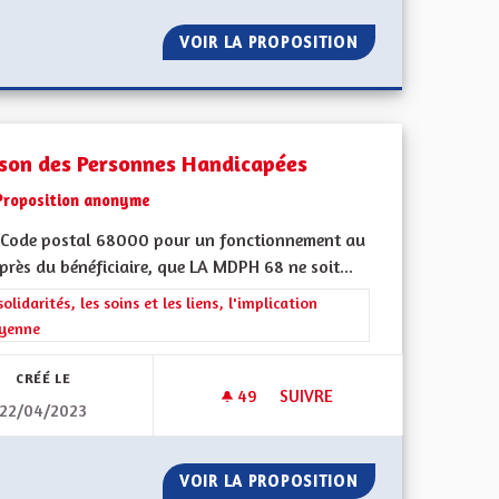
EST, ENFIN !
VOIR LA PROPOSITION
SANTÉ MÉDECINE
son des Personnes Handicapées
Proposition anonyme
Code postal 68000 pour un fonctionnement au
près du bénéficiaire, que LA MDPH 68 ne soit...
iques, environnementales et climatiques
rer les résultats de la catégorie : Les solidarités, les soins et les liens, 
solidarités, les soins et les liens, l'implication
oyenne
CRÉÉ LE
49
49 ABONNÉS
SUIVRE
22/04/2023
TIQUE
MAISON DES PERSONNES HAN
APPE PHRÉATIQUE
VOIR LA PROPOSITION
MAISON DES PER