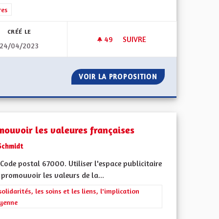
rer les résultats de la catégorie : Autres
res
CRÉÉ LE
49
49 ABONNÉS
SUIVRE
24/04/2023
ALSACE... ET NON PAS COMM
N ÉTERNEL
VOIR LA PROPOSITION
ALSACE... ET N
mouvoir les valeures françaises
Schmidt
ode postal 67000. Utiliser l'espace publicitaire
promouvoir les valeurs de la...
rer les résultats de la catégorie : Les solidarités, les soins et les liens, 
solidarités, les soins et les liens, l'implication
oyenne
l'implication citoyenne