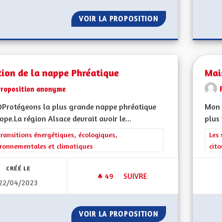
VOIR LA PROPOSITION
SORTIR DU GRAND 
ion de la nappe Phréatique
Mai
Proposition anonyme
0Protégeons la plus grande nappe phréatique
Mon 
ope.La région Alsace devrait avoir le...
plus 
rer les résultats de la catégorie : Les transitions énergétiques, écolog
transitions énergétiques, écologiques,
Filt
Les 
ronnementales et climatiques
cit
CRÉÉ LE
49
49 ABONNÉS
SUIVRE
22/04/2023
GESTION DE LA NAPPE PHRÉA
VOIR LA PROPOSITION
GESTION DE LA N