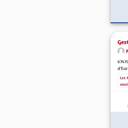
Gest
6747
d’Eur
Filt
Les 
envi