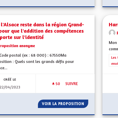
l'Alsace reste dans la région Grand-
Har
pour que l'addition des compétences
porte sur l'identité
Mon 
Proposition anonyme
comm
Code postal (ex : 68 000) : 67550Ma
Filt
Les 
sition : Quels sont les grands défis pour
env
ce...
CRÉÉ LE
50
50 ABONNÉS
SUIVRE
22/04/2023
QUE L'ALSACE RESTE DANS LA
VOIR LA PROPOSITION
QUE L'ALSACE RE