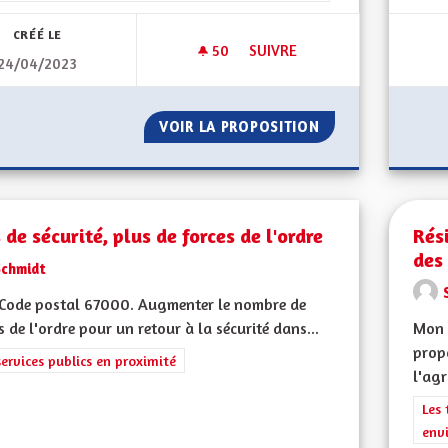
CRÉÉ LE
50
50 ABONNÉS
SUIVRE
24/04/2023
SOLIDARITÉS ET SOINS
VOIR LA PROPOSITION
SOLIDARITÉS ET 
 de sécurité, plus de forces de l'ordre
Rés
des
Schmidt
Code postal 67000. Augmenter le nombre de
s de l'ordre pour un retour à la sécurité dans...
Mon 
prop
rer les résultats de la catégorie : Les services publics en proximité
services publics en proximité
l'agr
Filt
Les 
env