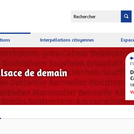
Rechercher
tions
Interpellations citoyennes
Espace
ÉT
Alsace de demain
D
C
1
V