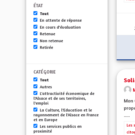
ÉTAT
Tout
En attente de réponse
En cours d'évaluation
Retenue
Non retenue
Retirée
CATÉGORIE
Soli
Tout
Autres
M
L'attractivité économique de
l'Alsace et de ses territoires,
Mon 
l'emploi
propo
La Culture, l'Education et le
rayonnement de l'Alsace en France
.....
et en Europe
Filt
Les 
Les services publics en
proximité
cito