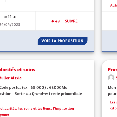
Filt
Aut
CRÉÉ LE
49
49 ABONNÉS
SUIVRE
24/04/2023
L'ALSACE, UN LIEN ÉTERNEL
VOIR LA PROPOSITION
L'ALSACE, UN LIE
darités et soins
Pro
uller Alexia
Code postal (ex : 68 000) : 68000Ma
Mon C
sition : Sortir du Grand-est reste primordiale
pour 
Filt
Les 
cit
rer les résultats de la catégorie : Les solidarités, les soins et les liens, 
solidarités, les soins et les liens, l'implication
yenne