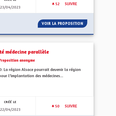
52
52 ABONNÉS
SUIVRE
23/04/2023
COMITÉS COMMUNAUX FEUX DE FORÊT
CIRCULER EN TER PARTOUT S
RÉATION DE COMITÉS COMMUNAUX FEUX DE FORÊT
VOIR LA PROPOSITION
CIRCULER EN TE
té médecine parallèle
Proposition anonyme
: La région Alsace pourrait devenir la région
pour l’implantation des médecines...
CRÉÉ LE
50
50 ABONNÉS
SUIVRE
22/04/2023
!
SANTÉ MÉDECINE PARALLÈLE