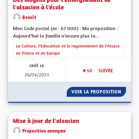
l'alsacien à l'école
Benoît
Mon Code postal (ex : 67 000) : Ma proposition :
Aujourd’hui la famille n’assure plus la...
Filtrer les résultats de la catégorie : La Culture, l'Education e
La Culture, l'Education et le rayonnement de l'Alsace
en France et en Europe
CRÉÉ LE
50
50 ABONNÉS
SUIVRE
26/04/2023
DES MOYENS POUR L
VOIR LA PROPOSITION
DES MO
Mise à jour de l'alsacien
Proposition anonyme