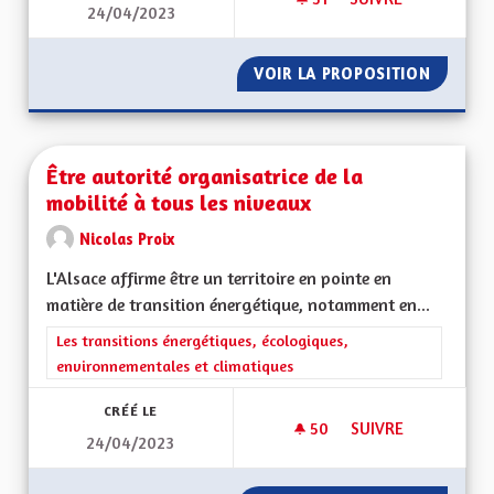
24/04/2023
ALSACE ET TOURIS
VOIR LA PROPOSITION
ALSACE
Être autorité organisatrice de la
mobilité à tous les niveaux
Nicolas Proix
L'Alsace affirme être un territoire en pointe en
matière de transition énergétique, notamment en...
Filtrer les résultats de la catégorie : Les transitions énergéti
Les transitions énergétiques, écologiques,
environnementales et climatiques
CRÉÉ LE
50
50 ABONNÉS
SUIVRE
24/04/2023
ÊTRE AUTORITÉ ORG