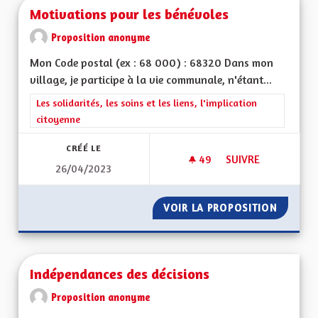
Motivations pour les bénévoles
Proposition anonyme
Mon Code postal (ex : 68 000) : 68320 Dans mon
village, je participe à la vie communale, n'étant...
Filtrer les résultats de la catégorie : Les solidarités, les soins e
Les solidarités, les soins et les liens, l'implication
citoyenne
CRÉÉ LE
49
49 ABONNÉS
SUIVRE
26/04/2023
MOTIVATIONS POUR
VOIR LA PROPOSITION
MOTIVA
Indépendances des décisions
Proposition anonyme