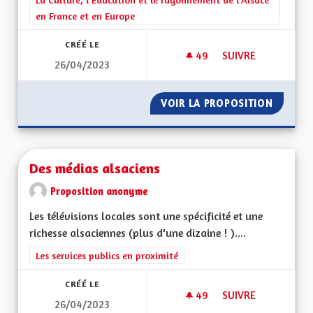
en France et en Europe
CRÉÉ LE
49
49 ABONNÉS
SUIVRE
26/04/2023
RENFORCEMENT DE L
VOIR LA PROPOSITION
RENFOR
Des médias alsaciens
Proposition anonyme
Les télévisions locales sont une spécificité et une
richesse alsaciennes (plus d'une dizaine ! )....
Filtrer les résultats de la catégorie : Les services publics en pro
Les services publics en proximité
CRÉÉ LE
49
49 ABONNÉS
SUIVRE
26/04/2023
DES MÉDIAS ALSACI