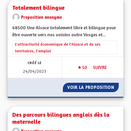
Totalement bilingue
Proposition anonyme
68500 Une Alsace totalement libre et bilingue pour
être ouverte vers nos voisins outre Vosges et...
Filtrer les résultats de la catégorie : L'attractivité économique 
L'attractivité économique de l'Alsace et de ses
territoires, l'emploi
CRÉÉ LE
50
50 ABONNÉS
SUIVRE
24/04/2023
TOTALEMENT BILIN
VOIR LA PROPOSITION
TOTALE
Des parcours bilingues anglais dès la
maternelle