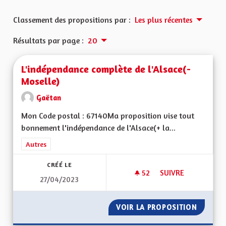
Classement des propositions par :
Les plus récentes
Résultats par page :
20
L'indépendance complète de l'Alsace(-
Moselle)
Gaëtan
Mon Code postal : 67140Ma proposition vise tout
bonnement l'indépendance de l'Alsace(+ la...
Filtrer les résultats de la catégorie : Autres
Autres
CRÉÉ LE
52
52 ABONNÉS
SUIVRE
27/04/2023
L'INDÉPENDANCE CO
VOIR LA PROPOSITION
L'INDÉ