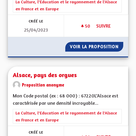
Filtrer les résultats de la catégorie : La Culture, l'Education e
La Culture, l'Education et le rayonnement de l'Alsace
en France et en Europe
CRÉÉ LE
50
50 ABONNÉS
SUIVRE
25/04/2023
DOUBLER DES FILMS
VOIR LA PROPOSITION
DOUBLE
Alsace, pays des orgues
Proposition anonyme
Mon Code postal (ex : 68 000) : 67220L'Alsace est
caractérisée par une densité incroyable...
Filtrer les résultats de la catégorie : La Culture, l'Education e
La Culture, l'Education et le rayonnement de l'Alsace
en France et en Europe
CRÉÉ LE