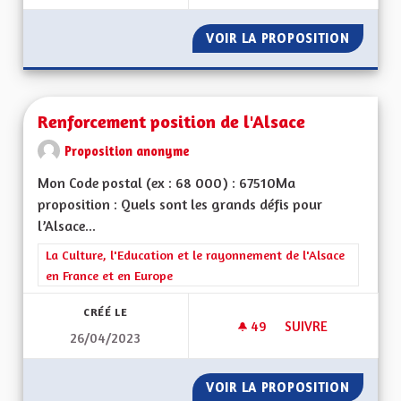
VOIR LA PROPOSITION
DES MÉ
Renforcement position de l'Alsace
Proposition anonyme
Mon Code postal (ex : 68 000) : 67510Ma
proposition : Quels sont les grands défis pour
l’Alsace...
Filtrer les résultats de la catégorie : La Culture, l'Education e
La Culture, l'Education et le rayonnement de l'Alsace
en France et en Europe
CRÉÉ LE
49
49 ABONNÉS
SUIVRE
26/04/2023
RENFORCEMENT POS
VOIR LA PROPOSITION
RENFOR