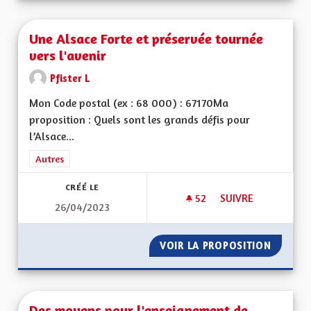
Une Alsace Forte et préservée tournée
vers l'avenir
Pfister L
Mon Code postal (ex : 68 000) : 67170Ma
proposition : Quels sont les grands défis pour
l’Alsace...
Filtrer les résultats de la catégorie : Autres
Autres
CRÉÉ LE
52
52 ABONNÉS
SUIVRE
26/04/2023
UNE ALSACE FORTE 
VOIR LA PROPOSITION
UNE AL
Des moyens pour l'enseignement de