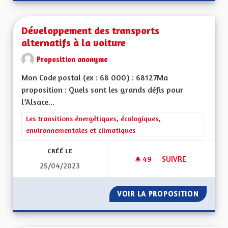
Développement des transports
alternatifs à la voiture
Proposition anonyme
Mon Code postal (ex : 68 000) : 68127Ma
proposition : Quels sont les grands défis pour
l’Alsace...
Filtrer les résultats de la catégorie : Les transitions énergéti
Les transitions énergétiques, écologiques,
environnementales et climatiques
CRÉÉ LE
49
49 ABONNÉS
SUIVRE
25/04/2023
DÉVELOPPEMENT DE
VOIR LA PROPOSITION
DÉVELO