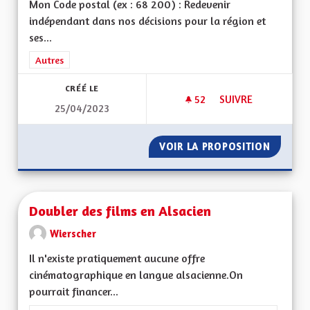
Mon Code postal (ex : 68 200) : Redevenir
indépendant dans nos décisions pour la région et
ses...
Filtrer les résultats de la catégorie : Autres
Autres
CRÉÉ LE
52
52 ABONNÉS
SUIVRE
25/04/2023
INDÉPENDANCES DE
VOIR LA PROPOSITION
INDÉPE
Doubler des films en Alsacien
Wierscher
Il n'existe pratiquement aucune offre
cinématographique en langue alsacienne.On
pourrait financer...