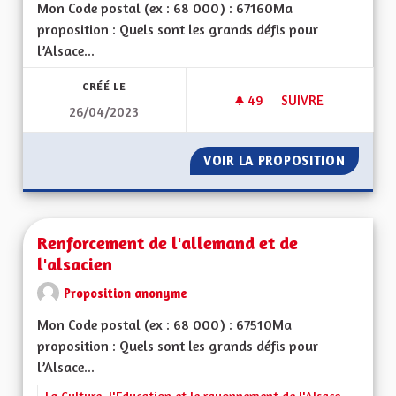
Mon Code postal (ex : 68 000) : 67160Ma
proposition : Quels sont les grands défis pour
l’Alsace...
CRÉÉ LE
49
49 ABONNÉS
SUIVRE
26/04/2023
MISE À JOUR DE L'A
VOIR LA PROPOSITION
MISE À 
Renforcement de l'allemand et de
l'alsacien
Proposition anonyme
Mon Code postal (ex : 68 000) : 67510Ma
proposition : Quels sont les grands défis pour
l’Alsace...
Filtrer les résultats de la catégorie : La Culture, l'Education e
La Culture, l'Education et le rayonnement de l'Alsace