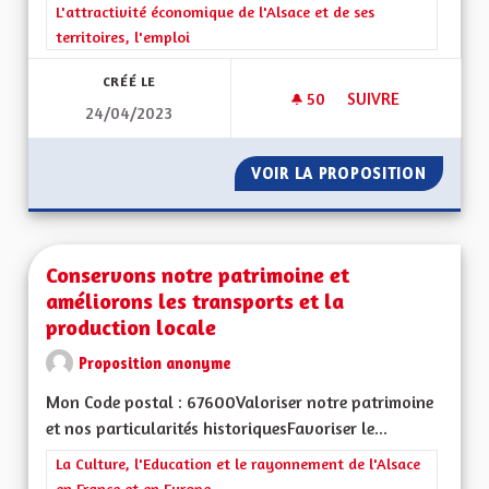
Filtrer les résultats de la catégorie : L'attractivité économique 
L'attractivité économique de l'Alsace et de ses
territoires, l'emploi
CRÉÉ LE
50
50 ABONNÉS
SUIVRE
24/04/2023
REVENU UNIVERSEL
VOIR LA PROPOSITION
REVENU
Conservons notre patrimoine et
améliorons les transports et la
production locale
Proposition anonyme
Mon Code postal : 67600Valoriser notre patrimoine
et nos particularités historiquesFavoriser le...
Filtrer les résultats de la catégorie : La Culture, l'Education e
La Culture, l'Education et le rayonnement de l'Alsace
en France et en Europe