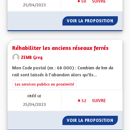
50
50 ABONNÉS
SUIVRE
25/04/2023
ALSACE, PAYS DES 
VOIR LA PROPOSITION
ALSACE
Réhabiliter les anciens réseaux ferrés
ZEMB Greg
Mon Code postal (ex : 68 000) : Combien de km de
rail sont laissés à l'abandon alors qu'ils...
Filtrer les résultats de la catégorie : Les services publics en pro
Les services publics en proximité
CRÉÉ LE
52
52 ABONNÉS
SUIVRE
25/04/2023
RÉHABILITER LES A
VOIR LA PROPOSITION
RÉHABI