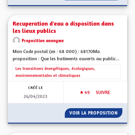
Recuperation d'eau a disposition dans
les lieux publics
Proposition anonyme
Mon Code postal (ex : 68 000) : 68170Ma
proposition : Que les batiments ouverts au public...
Filtrer les résultats de la catégorie : Les transitions énergéti
Les transitions énergétiques, écologiques,
environnementales et climatiques
CRÉÉ LE
49
49 ABONNÉS
SUIVRE
26/04/2023
RECUPERATION D'EA
VOIR LA PROPOSITION
RECUPE