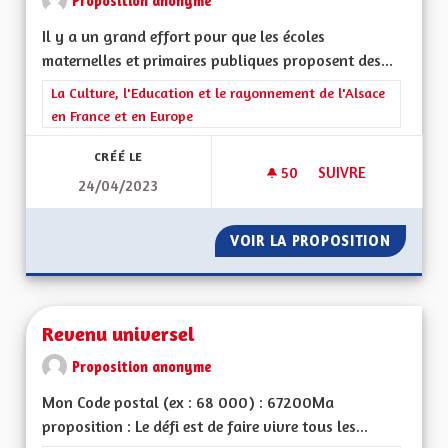
Proposition anonyme
Il y a un grand effort pour que les écoles
maternelles et primaires publiques proposent des...
Filtrer les résultats de la catégorie : La Culture, l'Education e
La Culture, l'Education et le rayonnement de l'Alsace
en France et en Europe
CRÉÉ LE
50
50 ABONNÉS
SUIVRE
24/04/2023
DES PARCOURS BIL
VOIR LA PROPOSITION
DES PA
Revenu universel
Proposition anonyme
Mon Code postal (ex : 68 000) : 67200Ma
proposition : Le défi est de faire vivre tous les...