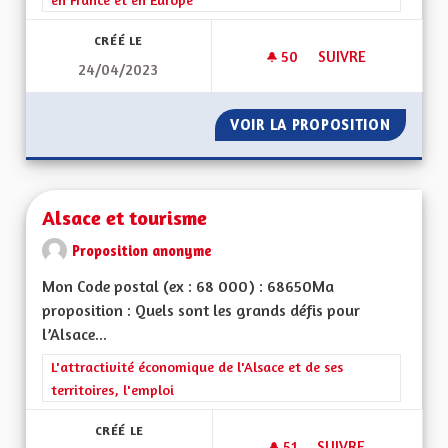
CRÉÉ LE
50
50 ABONNÉS
SUIVRE
24/04/2023
CONSERVONS NOTRE
VOIR LA PROPOSITION
CONSER
Alsace et tourisme
Proposition anonyme
Mon Code postal (ex : 68 000) : 68650Ma
proposition : Quels sont les grands défis pour
l’Alsace...
Filtrer les résultats de la catégorie : L'attractivité économique 
L'attractivité économique de l'Alsace et de ses
territoires, l'emploi
CRÉÉ LE
51
51 ABONNÉS
SUIVRE