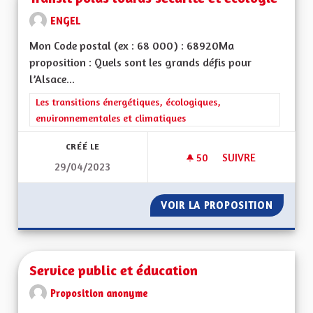
ENGEL
Mon Code postal (ex : 68 000) : 68920Ma
proposition : Quels sont les grands défis pour
l’Alsace...
Filtrer les résultats de la catégorie : Les transitions énergéti
Les transitions énergétiques, écologiques,
environnementales et climatiques
CRÉÉ LE
50
50 ABONNÉS
SUIVRE
29/04/2023
TRANSIT POIDS LOU
VOIR LA PROPOSITION
TRANSI
Service public et éducation
Proposition anonyme