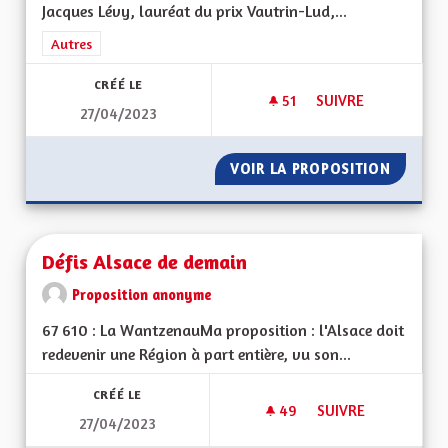
Jacques Lévy, lauréat du prix Vautrin-Lud,...
Filtrer les résultats de la catégorie : Autres
Autres
CRÉÉ LE
51
51 ABONNÉS
SUIVRE
27/04/2023
USER DE L'AVIS DE
VOIR LA PROPOSITION
USER DE
Défis Alsace de demain
Proposition anonyme
67 610 : La WantzenauMa proposition : l'Alsace doit
redevenir une Région à part entière, vu son...
CRÉÉ LE
49
49 ABONNÉS
SUIVRE
27/04/2023
DÉFIS ALSACE DE D