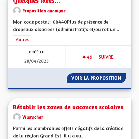
Quelques idées…
Proposition anonyme
Mon code postal : 68440Plus de présence de
drapeaux alsaciens (administratifs et/ou rot un...
Filtrer les résultats de la catégorie : Autres
Autres
CRÉÉ LE
49
49 ABONNÉS
SUIVRE
28/04/2023
QUELQUES IDÉES…
VOIR LA PROPOSITION
QUELQU
Rétablir les zones de vacances scolaires
Wierscher
Parmi les inombrables effets négatifs de la création
de la région Grand Est, il y a eu...