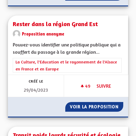
Rester dans la région Grand Est
Proposition anonyme
Pouvez-vous identifier une politique publique qui a
souffert du passage à la grande région...
Filtrer les résultats de la catégorie : La Culture, l'Education e
La Culture, l'Education et le rayonnement de l'Alsace
en France et en Europe
CRÉÉ LE
49
49 ABONNÉS
SUIVRE
29/04/2023
RESTER DANS LA R
VOIR LA PROPOSITION
RESTER
Transit poids lourds sécurité et écologie