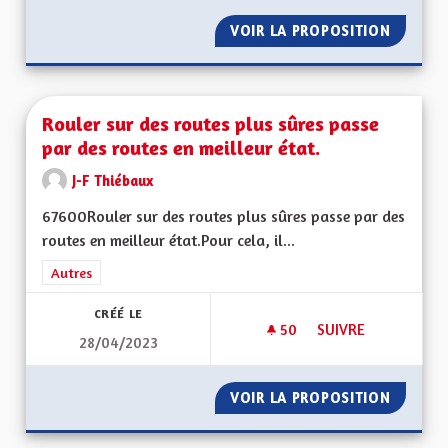
VOIR LA PROPOSITION
RÉDUCT
Rouler sur des routes plus sûres passe
par des routes en meilleur état.
J-F Thiébaux
67600Rouler sur des routes plus sûres passe par des
routes en meilleur état.Pour cela, il...
Filtrer les résultats de la catégorie : Autres
Autres
CRÉÉ LE
50
50 ABONNÉS
SUIVRE
28/04/2023
ROULER SUR DES RO
VOIR LA PROPOSITION
ROULER