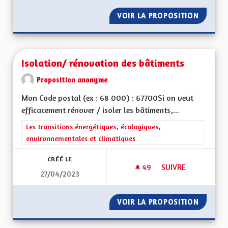
VOIR LA PROPOSITION
DÉFIS 
Isolation/ rénovation des bâtiments
Proposition anonyme
Mon Code postal (ex : 68 000) : 67700Si on veut
efficacement rénover / isoler les bâtiments,...
Filtrer les résultats de la catégorie : Les transitions énergéti
Les transitions énergétiques, écologiques,
environnementales et climatiques
CRÉÉ LE
49
49 ABONNÉS
SUIVRE
27/04/2023
ISOLATION/ RÉNOV
VOIR LA PROPOSITION
ISOLAT