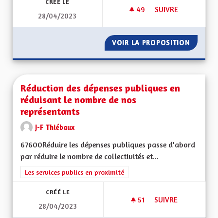
CRÉÉ LE
49
49 ABONNÉS
SUIVRE
28/04/2023
POUR UNE MEILLEU
VOIR LA PROPOSITION
POUR U
Réduction des dépenses publiques en
réduisant le nombre de nos
représentants
J-F Thiébaux
67600Réduire les dépenses publiques passe d'abord
par réduire le nombre de collectivités et...
Filtrer les résultats de la catégorie : Les services publics en pro
Les services publics en proximité
CRÉÉ LE
51
51 ABONNÉS
SUIVRE
28/04/2023
RÉDUCTION DES DÉ