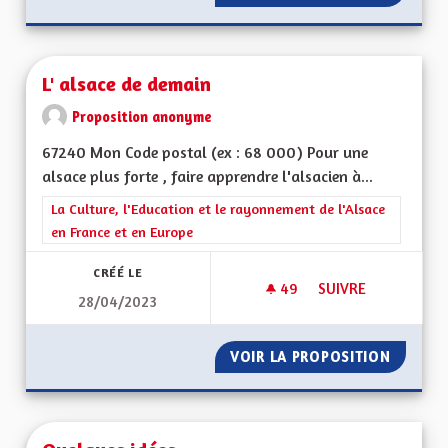
L' alsace de demain
Proposition anonyme
67240 Mon Code postal (ex : 68 000) Pour une
alsace plus forte , faire apprendre l'alsacien à...
Filtrer les résultats de la catégorie : La Culture, l'Education e
La Culture, l'Education et le rayonnement de l'Alsace
en France et en Europe
CRÉÉ LE
49
49 ABONNÉS
SUIVRE
28/04/2023
L' ALSACE DE DEMA
VOIR LA PROPOSITION
L' ALSA