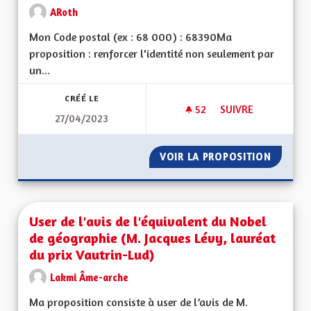
ARoth
Mon Code postal (ex : 68 000) : 68390Ma
proposition : renforcer l'identité non seulement par
un...
CRÉÉ LE
52
52 ABONNÉS
SUIVRE
27/04/2023
UNE PERSONNALITÉ
VOIR LA PROPOSITION
UNE PE
User de l'avis de l'équivalent du Nobel
de géographie (M. Jacques Lévy, lauréat
du prix Vautrin-Lud)
Lakmi Âme-arche
Ma proposition consiste à user de l’avis de M.