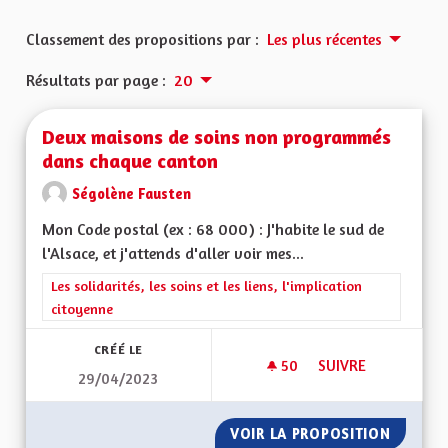
Classement des propositions par :
Les plus récentes
Résultats par page :
20
Deux maisons de soins non programmés
dans chaque canton
Ségolène Fausten
Mon Code postal (ex : 68 000) : J'habite le sud de
l'Alsace, et j'attends d'aller voir mes...
Filtrer les résultats de la catégorie : Les solidarités, les soins e
Les solidarités, les soins et les liens, l'implication
citoyenne
CRÉÉ LE
50
50 ABONNÉS
SUIVRE
29/04/2023
DEUX MAISONS DE
VOIR LA PROPOSITION
DEUX M