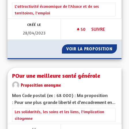
Filtrer les résultats de la catégorie : L'attractivité économique 
L'attractivité économique de l'Alsace et de ses
territoires, l'emploi
CRÉÉ LE
50
50 ABONNÉS
SUIVRE
28/04/2023
RÉTABLIR LES ZONE
VOIR LA PROPOSITION
RÉTABL
POur une meilleure santé générale
Proposition anonyme
Mon Code postal (ex : 68 000) : Ma proposition
: Pour une plus grande liberté et d'encadrement en...
Filtrer les résultats de la catégorie : Les solidarités, les soins e
Les solidarités, les soins et les liens, l'implication
citoyenne