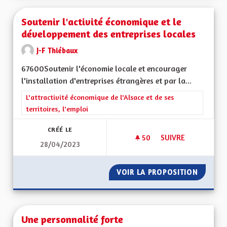
Soutenir l'activité économique et le
développement des entreprises locales
J-F Thiébaux
67600Soutenir l'économie locale et encourager
l'installation d'entreprises étrangères et par la...
Filtrer les résultats de la catégorie : L'attractivité économique 
L'attractivité économique de l'Alsace et de ses
territoires, l'emploi
CRÉÉ LE
50
50 ABONNÉS
SUIVRE
28/04/2023
SOUTENIR L'ACTIV
VOIR LA PROPOSITION
SOUTEN
Une personnalité forte