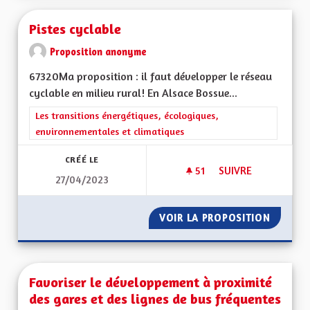
Pistes cyclable
Proposition anonyme
67320Ma proposition : il faut développer le réseau
cyclable en milieu rural! En Alsace Bossue...
Filtrer les résultats de la catégorie : Les transitions énergéti
Les transitions énergétiques, écologiques,
environnementales et climatiques
CRÉÉ LE
51
51 ABONNÉS
SUIVRE
27/04/2023
PISTES CYCLABLE
VOIR LA PROPOSITION
PISTES 
Favoriser le développement à proximité
des gares et des lignes de bus fréquentes