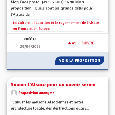
Mon Code postal (ex : 67800) : 67800Ma
proposition : Quels sont les grands défis pour
l’Alsace de...
Filtrer les résultats de la catégorie : La Culture, l'Education e
La Culture, l'Education et le rayonnement de l'Alsace
en France et en Europe
CRÉÉ LE
49
49 ABONNÉS
SUIVRE
29/04/2023
SERVICE PUBLIC ET
VOIR LA PROPOSITION
SERVIC
Sauver l'Alsace pour un avenir serien
Proposition anonyme
-Sauver les maisons Alsaciennes et notre
architecture locale, des destructions quasi...