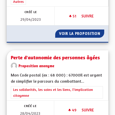
Filtrer les résultats de la catégorie : Autres
Autres
CRÉÉ LE
51
51 ABONNÉS
SUIVRE
29/04/2023
SAUVER L'ALSACE P
VOIR LA PROPOSITION
SAUVER
Perte d'autonomie des personnes âgées
Proposition anonyme
Mon Code postal (ex : 68 000) : 67000Il est urgent
de simplifier le parcours du combattant...
Filtrer les résultats de la catégorie : Les solidarités, les soins e
Les solidarités, les soins et les liens, l'implication
citoyenne
CRÉÉ LE
49
49 ABONNÉS
SUIVRE
28/04/2023
PERTE D'AUTONOMI