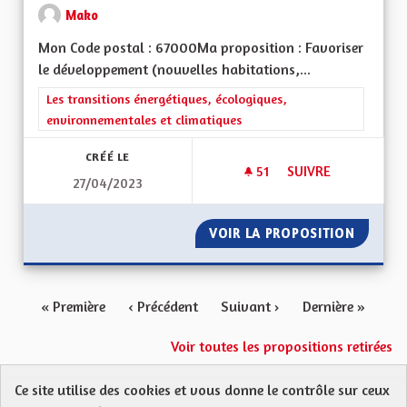
Mako
Mon Code postal : 67000Ma proposition : Favoriser
le développement (nouvelles habitations,...
Filtrer les résultats de la catégorie : Les transitions énergéti
Les transitions énergétiques, écologiques,
environnementales et climatiques
CRÉÉ LE
51
51 ABONNÉS
SUIVRE
27/04/2023
FAVORISER LE DÉVE
VOIR LA PROPOSITION
FAVORI
« Première
‹ Précédent
Suivant ›
Dernière »
Voir toutes les propositions retirées
Ce site utilise des cookies et vous donne le contrôle sur ceux