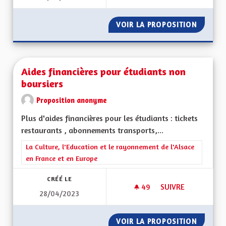
VOIR LA PROPOSITION
PERTE 
Aides financières pour étudiants non
boursiers
Proposition anonyme
Plus d'aides financières pour les étudiants : tickets
restaurants , abonnements transports,...
Filtrer les résultats de la catégorie : La Culture, l'Education e
La Culture, l'Education et le rayonnement de l'Alsace
en France et en Europe
CRÉÉ LE
49
49 ABONNÉS
SUIVRE
28/04/2023
AIDES FINANCIÈRE
VOIR LA PROPOSITION
AIDES 