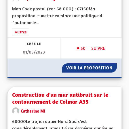
Mon Code postal (ex : 68 000) : 67150Ma
proposition :- mettre en place une politique d
´autonomie...
Filtrer les résultats de la catégorie : Autres
Autres
CRÉÉ LE
50
50 ABONNÉS
SUIVRE
01/05/2023
UNE AUTONOMISATI
VOIR LA PROPOSITION
UNE AU
Construction d'un mur antibruit sur le
contournement de Colmar A35
Catherine Mi
68000Le trafic routier Nord Sud s'est
considérablement intensifié ces dernières années en