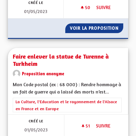
CRÉÉ LE
50
50 ABONNÉS
SUIVRE
01/05/2023
FAIRE INVALIDER L
VOIR LA PROPOSITION
FAIRE 
Faire enlever la statue de Turenne à
Turkheim
Proposition anonyme
Mon Code postal (ex : 68 000) : Rendre hommage à
un fait de guerre qui a laissé des morts n’est...
Filtrer les résultats de la catégorie : La Culture, l'Education e
La Culture, l'Education et le rayonnement de l'Alsace
en France et en Europe
CRÉÉ LE
51
51 ABONNÉS
SUIVRE
01/05/2023
FAIRE ENLEVER LA 