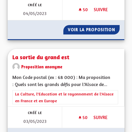
CRÉÉ LE
50
50 ABONNÉS
SUIVRE
04/05/2023
ÉCOLOGIE ET BIODI
VOIR LA PROPOSITION
ÉCOLOG
La sortie du grand est
Proposition anonyme
Mon Code postal (ex : 68 000) : Ma proposition
: Quels sont les grands défis pour l’Alsace de...
Filtrer les résultats de la catégorie : La Culture, l'Education e
La Culture, l'Education et le rayonnement de l'Alsace
en France et en Europe
CRÉÉ LE
50
50 ABONNÉS
SUIVRE
03/05/2023
LA SORTIE DU GRAN