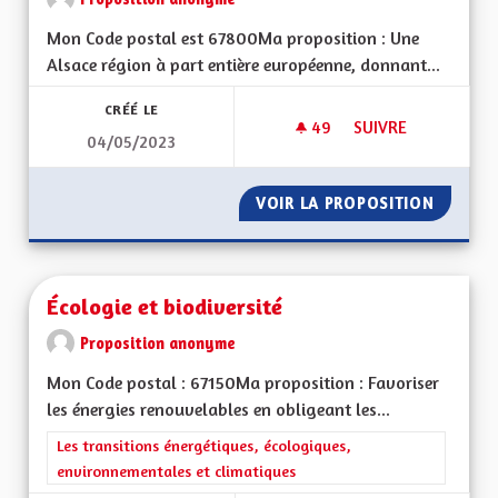
Mon Code postal est 67800Ma proposition : Une
Alsace région à part entière européenne, donnant...
CRÉÉ LE
49
49 ABONNÉS
SUIVRE
04/05/2023
UNE ALSACE EURO
VOIR LA PROPOSITION
UNE AL
Écologie et biodiversité
Proposition anonyme
Mon Code postal : 67150Ma proposition : Favoriser
les énergies renouvelables en obligeant les...
Filtrer les résultats de la catégorie : Les transitions énergéti
Les transitions énergétiques, écologiques,
environnementales et climatiques