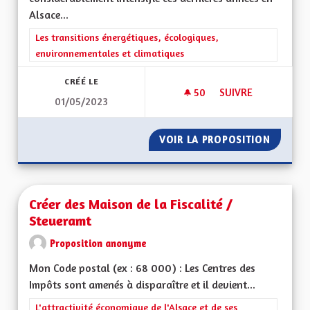
Alsace...
Filtrer les résultats de la catégorie : Les transitions énergéti
Les transitions énergétiques, écologiques,
environnementales et climatiques
CRÉÉ LE
50
50 ABONNÉS
SUIVRE
01/05/2023
CONSTRUCTION D'U
VOIR LA PROPOSITION
CONSTR
Créer des Maison de la Fiscalité /
Steueramt
Proposition anonyme
Mon Code postal (ex : 68 000) : Les Centres des
Impôts sont amenés à disparaître et il devient...
Filtrer les résultats de la catégorie : L'attractivité économique 
L'attractivité économique de l'Alsace et de ses