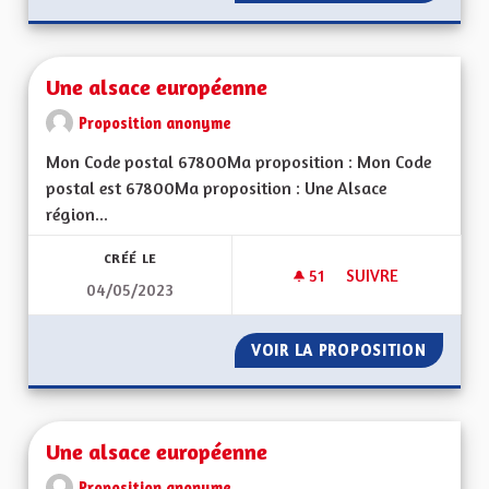
Une alsace européenne
Proposition anonyme
Mon Code postal 67800Ma proposition : Mon Code
postal est 67800Ma proposition : Une Alsace
région...
CRÉÉ LE
51
51 ABONNÉS
SUIVRE
04/05/2023
UNE ALSACE EURO
VOIR LA PROPOSITION
UNE AL
Une alsace européenne
Proposition anonyme