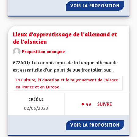
VOIR LA PROPOSITION
LA SOR
Lieux d'apprentissage de l'allemand et
de l'alsacien
Proposition anonyme
672401/ La connaissance de la langue allemande
est essentielle d'un point de vue frontalier, sur...
Filtrer les résultats de la catégorie : La Culture, l'Education e
La Culture, l'Education et le rayonnement de l'Alsace
en France et en Europe
CRÉÉ LE
49
49 ABONNÉS
SUIVRE
02/05/2023
LIEUX D'APPRENTIS
VOIR LA PROPOSITION
LIEUX D