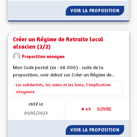
VOIR LA PROPOSITION
FAIRE 
Créer un Régime de Retraite local
alsacien (2/2)
Proposition anonyme
Mon Code postal (ex : 68 000) : suite de la
proposition, voir debut sur Créer un Régime de...
Filtrer les résultats de la catégorie : Les solidarités, les soins e
Les solidarités, les soins et les liens, l'implication
citoyenne
CRÉÉ LE
49
49 ABONNÉS
SUIVRE
01/05/2023
CRÉER UN RÉGIME D
VOIR LA PROPOSITION
CRÉER U