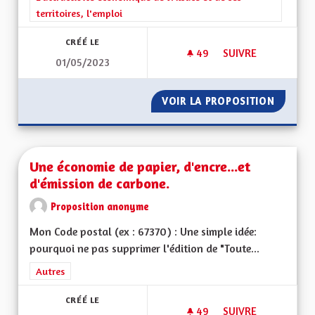
territoires, l'emploi
CRÉÉ LE
49
49 ABONNÉS
SUIVRE
01/05/2023
CRÉER DES MAISON 
VOIR LA PROPOSITION
CRÉER 
Une économie de papier, d'encre...et
d'émission de carbone.
Proposition anonyme
Mon Code postal (ex : 67370) : Une simple idée:
pourquoi ne pas supprimer l'édition de "Toute...
Filtrer les résultats de la catégorie : Autres
Autres
CRÉÉ LE
49
49 ABONNÉS
SUIVRE