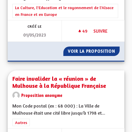
Filtrer les résultats de la catégorie : La Culture, l'Education e
La Culture, l'Education et le rayonnement de l'Alsace
en France et en Europe
CRÉÉ LE
49
49 ABONNÉS
SUIVRE
01/05/2023
BILINGUISME DANS L
VOIR LA PROPOSITION
BILINGU
Faire invalider la « réunion » de
Mulhouse à la République Française
Proposition anonyme
Mon Code postal (ex : 68 000) : La Ville de
Mulhouse était une cité libre jusqu’à 1798 et...
Filtrer les résultats de la catégorie : Autres
Autres