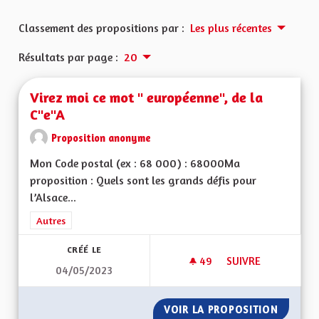
Classement des propositions par :
Les plus récentes
Résultats par page :
20
Virez moi ce mot " européenne", de la
C"e"A
Proposition anonyme
Mon Code postal (ex : 68 000) : 68000Ma
proposition : Quels sont les grands défis pour
l’Alsace...
Filtrer les résultats de la catégorie : Autres
Autres
CRÉÉ LE
49
49 ABONNÉS
SUIVRE
04/05/2023
VIREZ MOI CE MOT 
VOIR LA PROPOSITION
VIREZ 