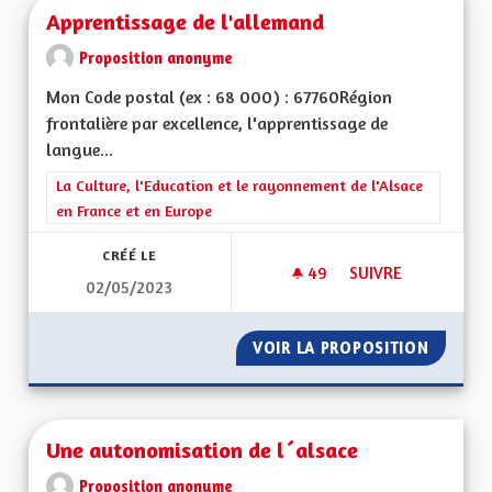
Apprentissage de l'allemand
Proposition anonyme
Mon Code postal (ex : 68 000) : 67760Région
frontalière par excellence, l'apprentissage de
langue...
Filtrer les résultats de la catégorie : La Culture, l'Education e
La Culture, l'Education et le rayonnement de l'Alsace
en France et en Europe
CRÉÉ LE
49
49 ABONNÉS
SUIVRE
02/05/2023
APPRENTISSAGE DE
VOIR LA PROPOSITION
APPREN
Une autonomisation de l´alsace
Proposition anonyme