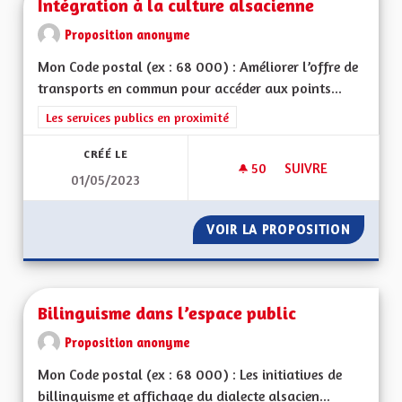
Intégration à la culture alsacienne
Proposition anonyme
Mon Code postal (ex : 68 000) : Améliorer l’offre de
transports en commun pour accéder aux points...
Filtrer les résultats de la catégorie : Les services publics en pro
Les services publics en proximité
CRÉÉ LE
50
50 ABONNÉS
SUIVRE
01/05/2023
INTÉGRATION À LA 
VOIR LA PROPOSITION
INTÉGR
Bilinguisme dans l’espace public
Proposition anonyme
Mon Code postal (ex : 68 000) : Les initiatives de
billinguisme et affichage du dialecte alsacien...