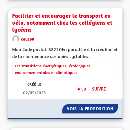
Faciliter et encourager le transport en
vélo, notamment chez les collégiens et
lycéens
coucou
Mon Code postal: 68220En parallèle à la création et
de la maintenance des voies cyclables...
Filtrer les résultats de la catégorie : Les transitions énergéti
Les transitions énergétiques, écologiques,
environnementales et climatiques
CRÉÉ LE
50
50 ABONNÉS
SUIVRE
02/05/2023
FACILITER ET ENCO
VOIR LA PROPOSITION
FACILI