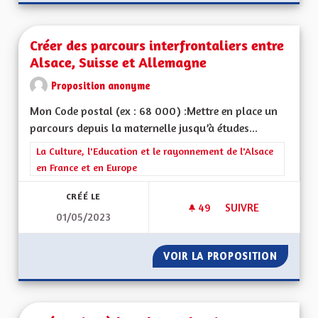
Créer des parcours interfrontaliers entre
Alsace, Suisse et Allemagne
Proposition anonyme
Mon Code postal (ex : 68 000) :Mettre en place un
parcours depuis la maternelle jusqu’à études...
Filtrer les résultats de la catégorie : La Culture, l'Education e
La Culture, l'Education et le rayonnement de l'Alsace
en France et en Europe
CRÉÉ LE
49
49 ABONNÉS
SUIVRE
01/05/2023
CRÉER DES PARCOUR
VOIR LA PROPOSITION
CRÉER 