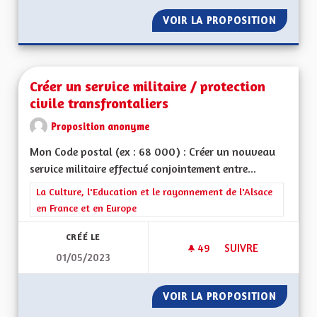
VOIR LA PROPOSITION
FINANC
Créer un service militaire / protection
civile transfrontaliers
Proposition anonyme
Mon Code postal (ex : 68 000) : Créer un nouveau
service militaire effectué conjointement entre...
Filtrer les résultats de la catégorie : La Culture, l'Education e
La Culture, l'Education et le rayonnement de l'Alsace
en France et en Europe
CRÉÉ LE
49
49 ABONNÉS
SUIVRE
01/05/2023
CRÉER UN SERVICE 
VOIR LA PROPOSITION
CRÉER U