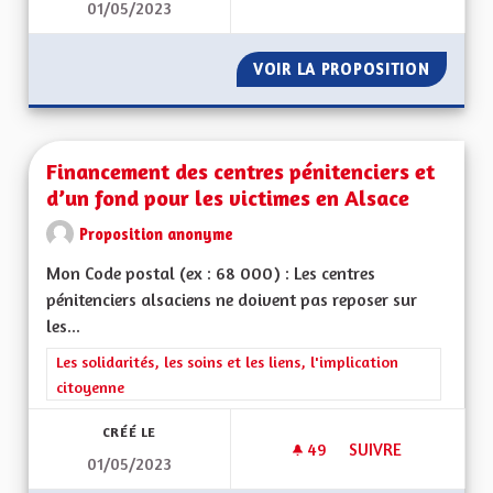
01/05/2023
UNE ÉCONOMIE DE P
VOIR LA PROPOSITION
UNE ÉC
Financement des centres pénitenciers et
d’un fond pour les victimes en Alsace
Proposition anonyme
Mon Code postal (ex : 68 000) : Les centres
pénitenciers alsaciens ne doivent pas reposer sur
les...
Filtrer les résultats de la catégorie : Les solidarités, les soins e
Les solidarités, les soins et les liens, l'implication
citoyenne
CRÉÉ LE
49
49 ABONNÉS
SUIVRE
01/05/2023
FINANCEMENT DES C