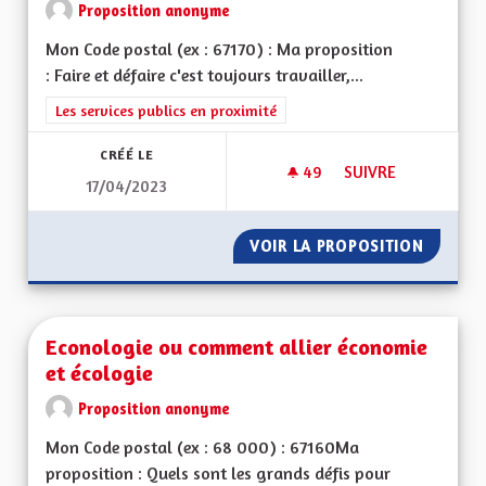
Proposition anonyme
Mon Code postal (ex : 67170) : Ma proposition
: Faire et défaire c'est toujours travailler,...
Filtrer les résultats de la catégorie : Les services publics en pro
Les services publics en proximité
CRÉÉ LE
49
49 ABONNÉS
SUIVRE
17/04/2023
JE PROPOSE QUE LE
VOIR LA PROPOSITION
JE PRO
Econologie ou comment allier économie
et écologie
Proposition anonyme
Mon Code postal (ex : 68 000) : 67160Ma
proposition : Quels sont les grands défis pour