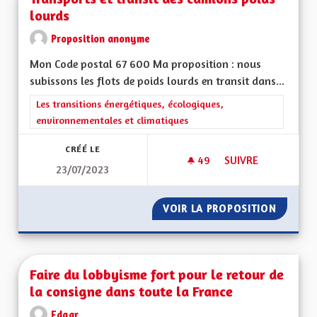
lourds
Proposition anonyme
Mon Code postal 67 600 Ma proposition : nous
subissons les flots de poids lourds en transit dans...
Filtrer les résultats de la catégorie : Les transitions énergéti
Les transitions énergétiques, écologiques,
environnementales et climatiques
CRÉÉ LE
49
49 ABONNÉS
SUIVRE
23/07/2023
TRANSPORTS ET TR
VOIR LA PROPOSITION
TRANSP
Faire du lobbyisme fort pour le retour de
la consigne dans toute la France
Edgar