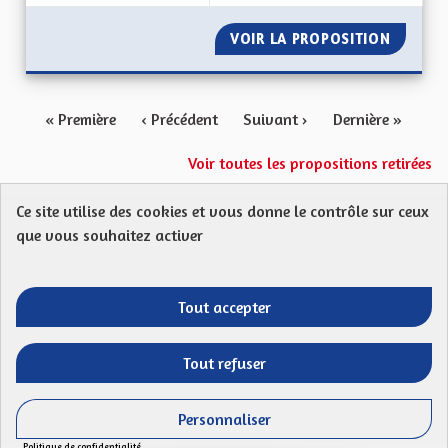
VOIR LA PROPOSITION
VIOLEN
« Première
‹ Précédent
Suivant ›
Dernière »
Voir toutes les propositions retirées
Ce site utilise des cookies et vous donne le contrôle sur ceux
Protection des Données
Charte de contribution
que vous souhaitez activer
Mentions légales
FAQ
CGU
Droit d’interpellation citoyenne : comment ça marche ?
Télécharger les fichiers Open Data
Tout accepter
Entre vos mains - Collectivité européenne 
Entre vos mains - Collectivité euro
Entre vos mains - Collectivité
Entre vos mains - Collect
Tout refuser
Site réalisé par
Open Source Politics
grâce au
logiciel libre
(Lien externe)
Decidim
.
Personnaliser
(Lien externe)
Panneau de gestion des cookies
Politique de confidentialité