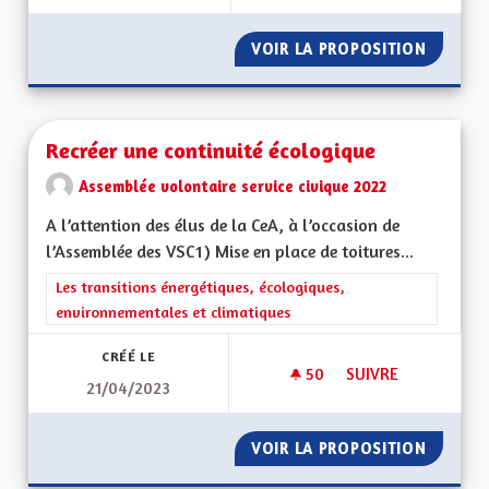
VOIR LA PROPOSITION
BINÔME
Recréer une continuité écologique
Assemblée volontaire service civique 2022
A l’attention des élus de la CeA, à l’occasion de
l’Assemblée des VSC1) Mise en place de toitures...
Filtrer les résultats de la catégorie : Les transitions énergéti
Les transitions énergétiques, écologiques,
environnementales et climatiques
CRÉÉ LE
50
50 ABONNÉS
SUIVRE
21/04/2023
RECRÉER UNE CONT
VOIR LA PROPOSITION
RECRÉE