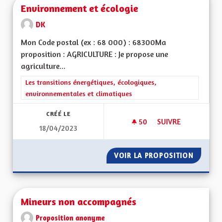
Environnement et écologie
DK
Mon Code postal (ex : 68 000) : 68300Ma
proposition : AGRICULTURE : Je propose une
agriculture...
Filtrer les résultats de la catégorie : Les transitions énergéti
Les transitions énergétiques, écologiques,
environnementales et climatiques
CRÉÉ LE
50
50 ABONNÉS
SUIVRE
18/04/2023
ENVIRONNEMENT E
VOIR LA PROPOSITION
ENVIRO
Mineurs non accompagnés
Proposition anonyme