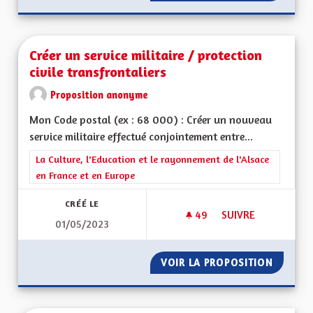
Créer un service militaire / protection
civile transfrontaliers
Proposition anonyme
Mon Code postal (ex : 68 000) : Créer un nouveau
service militaire effectué conjointement entre...
Filtrer les résultats de la catégorie : La Culture, l'Education e
La Culture, l'Education et le rayonnement de l'Alsace
en France et en Europe
CRÉÉ LE
49
49 ABONNÉS
SUIVRE
01/05/2023
CRÉER UN SERVICE 
VOIR LA PROPOSITION
CRÉER U