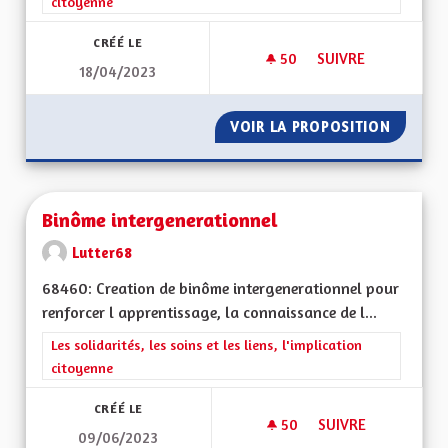
citoyenne
CRÉÉ LE
50
50 ABONNÉS
SUIVRE
18/04/2023
RESTAURANT SOLIDA
VOIR LA PROPOSITION
RESTAU
Binôme intergenerationnel
Lutter68
68460: Creation de binôme intergenerationnel pour
renforcer l apprentissage, la connaissance de l...
Filtrer les résultats de la catégorie : Les solidarités, les soins e
Les solidarités, les soins et les liens, l'implication
citoyenne
CRÉÉ LE
50
50 ABONNÉS
SUIVRE
09/06/2023
BINÔME INTERGEN