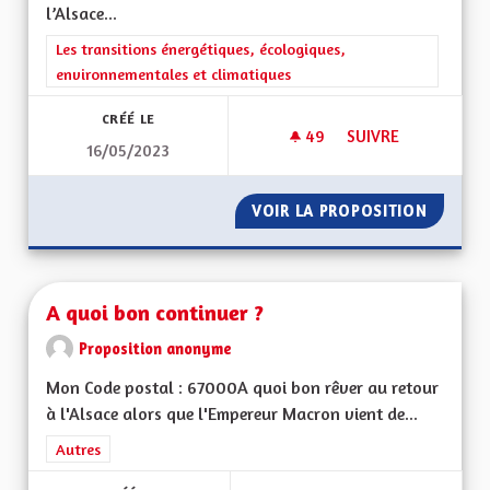
l’Alsace...
Filtrer les résultats de la catégorie : Les transitions énergéti
Les transitions énergétiques, écologiques,
environnementales et climatiques
CRÉÉ LE
49
49 ABONNÉS
SUIVRE
16/05/2023
ECONOLOGIE OU CO
VOIR LA PROPOSITION
ECONOL
A quoi bon continuer ?
Proposition anonyme
Mon Code postal : 67000A quoi bon rêver au retour
à l'Alsace alors que l'Empereur Macron vient de...
Filtrer les résultats de la catégorie : Autres
Autres