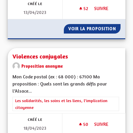
CRÉÉ LE
52
52 ABONNÉS
SUIVRE
13/04/2023
NUISANCES SONOR
VOIR LA PROPOSITION
NUISAN
Violences conjugales
Proposition anonyme
Mon Code postal (ex : 68 000) : 67100 Ma
proposition : Quels sont les grands défis pour
l’Alsace...
Filtrer les résultats de la catégorie : Les solidarités, les soins e
Les solidarités, les soins et les liens, l'implication
citoyenne
CRÉÉ LE
50
50 ABONNÉS
SUIVRE
18/04/2023
VIOLENCES CONJUG