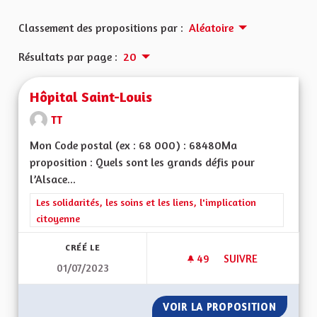
Classement des propositions par :
Aléatoire
Résultats par page :
20
Hôpital Saint-Louis
TT
Mon Code postal (ex : 68 000) : 68480Ma
proposition : Quels sont les grands défis pour
l’Alsace...
Filtrer les résultats de la catégorie : Les solidarités, les soins e
Les solidarités, les soins et les liens, l'implication
citoyenne
CRÉÉ LE
49
49 ABONNÉS
SUIVRE
01/07/2023
HÔPITAL SAINT-LOU
VOIR LA PROPOSITION
HÔPITA