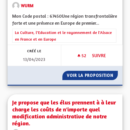
WURM
Mon Code postal : 67450Une région transfrontalière
forte et une présence en Europe de premier...
Filtrer les résultats de la catégorie : La Culture, l'Education e
La Culture, l'Education et le rayonnement de l'Alsace
en France et en Europe
CRÉÉ LE
52
52 ABONNÉS
SUIVRE
13/04/2023
UNE RÉGION PRÉSE
VOIR LA PROPOSITION
UNE RÉ
Je propose que les élus prennent à à leur
charge les coûts de n'importe quel
modification administrative de notre
région.