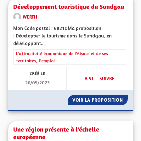
Développement touristique du Sundgau
WERTH
Mon Code postal : 68210Ma proposition
: Développer le tourisme dans le Sundgau, en
développant...
Filtrer les résultats de la catégorie : L'attractivité économique 
L'attractivité économique de l'Alsace et de ses
territoires, l'emploi
CRÉÉ LE
51
51 ABONNÉS
SUIVRE
26/05/2023
DÉVELOPPEMENT T
VOIR LA PROPOSITION
DÉVELO
Une région présente à l'échelle
européenne