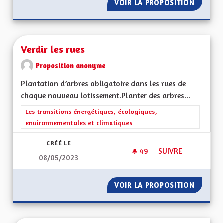
VOIR LA PROPOSITION
L'ALSAC
Verdir les rues
Proposition anonyme
Plantation d’arbres obligatoire dans les rues de
chaque nouveau lotissement.Planter des arbres...
Filtrer les résultats de la catégorie : Les transitions énergéti
Les transitions énergétiques, écologiques,
environnementales et climatiques
CRÉÉ LE
49
49 ABONNÉS
SUIVRE
08/05/2023
VERDIR LES RUES
VOIR LA PROPOSITION
VERDIR 