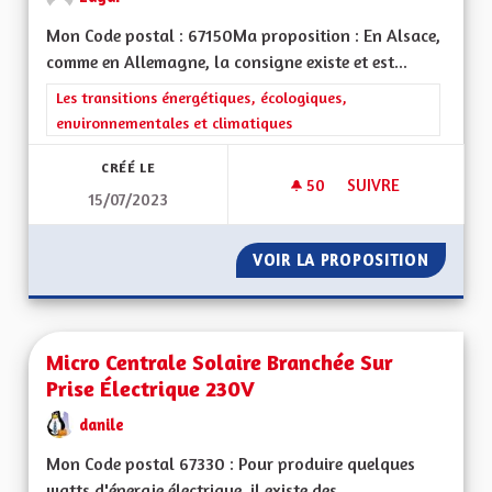
Mon Code postal : 67150Ma proposition : En Alsace,
comme en Allemagne, la consigne existe et est...
Filtrer les résultats de la catégorie : Les transitions énergéti
Les transitions énergétiques, écologiques,
environnementales et climatiques
CRÉÉ LE
50
50 ABONNÉS
SUIVRE
15/07/2023
FAIRE DU LOBBYISM
VOIR LA PROPOSITION
FAIRE 
Micro Centrale Solaire Branchée Sur
Prise Électrique 230V
danile
Mon Code postal 67330 : Pour produire quelques
watts d'énergie électrique, il existe des...