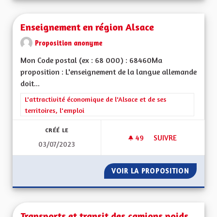
Enseignement en région Alsace
Proposition anonyme
Mon Code postal (ex : 68 000) : 68460Ma
proposition : L'enseignement de la langue allemande
doit...
Filtrer les résultats de la catégorie : L'attractivité économique 
L'attractivité économique de l'Alsace et de ses
territoires, l'emploi
CRÉÉ LE
49
49 ABONNÉS
SUIVRE
03/07/2023
ENSEIGNEMENT EN 
VOIR LA PROPOSITION
ENSEIG
Transports et transit des camions poids