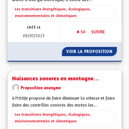
Filtrer les résultats de la catégorie : Les transitions énergéti
Les transitions énergétiques, écologiques,
environnementales et climatiques
CRÉÉ LE
50
50 ABONNÉS
SUIVRE
08/07/2023
MICRO CENTRALE SO
VOIR LA PROPOSITION
MICRO 
Nuisances sonores en montagne…
Proposition anonyme
67100Je propose de faire diminuer la vitesse et faire
faire des contrôles sonores des motos les...
Filtrer les résultats de la catégorie : Les transitions énergéti
Les transitions énergétiques, écologiques,
environnementales et climatiques