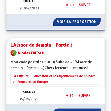
CRÉÉ LE
49
49 ABONNÉS
SUIVRE
20/04/2023
A QUOI BON CONTI
VOIR LA PROPOSITION
A QUOI
L'Alsace de demain - Partie 3
Nicolas FRITSCH
Mon code postal : 68000(Suite de « L’Alsace de
demain - Partie 2 »)Chers lecteurs,Il est aussi...
Filtrer les résultats de la catégorie : La Culture, l'Education e
La Culture, l'Education et le rayonnement de l'Alsace
en France et en Europe
CRÉÉ LE
59
59 ABONNÉS
SUIVRE
15/04/2023
L'ALSACE DE DEMAIN