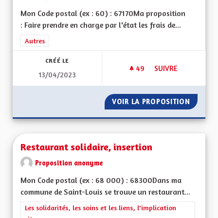
Mon Code postal (ex : 60) : 67170Ma proposition
: Faire prendre en charge par l'état les frais de...
Filtrer les résultats de la catégorie : Autres
Autres
CRÉÉ LE
49
49 ABONNÉS
SUIVRE
13/04/2023
MINEURS NON ACC
VOIR LA PROPOSITION
MINEUR
Restaurant solidaire, insertion
Proposition anonyme
Mon Code postal (ex : 68 000) : 68300Dans ma
commune de Saint-Louis se trouve un restaurant...
Filtrer les résultats de la catégorie : Les solidarités, les soins e
Les solidarités, les soins et les liens, l'implication