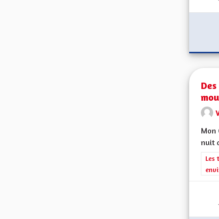
Des 
mou
V
Mon C
nuit 
Filt
Les 
envi