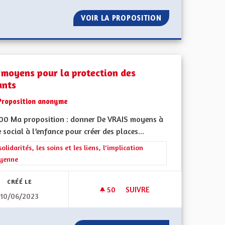
 À DÉTECTION DE MOUVEMENT.
VOIR LA PROPOSITION
DES MÉDIAS ALS
 moyens pour la protection des
ants
Proposition anonyme
500 Ma proposition : donner De VRAIS moyens à
e social à l’enfance pour créer des places...
ment de l'Alsace en France et en Europe
rer les résultats de la catégorie : Les solidarités, les soins et les liens, 
solidarités, les soins et les liens, l'implication
oyenne
CRÉÉ LE
50
50 ABONNÉS
SUIVRE
10/06/2023
MENT DE L'ALSACIEN À L'ÉCOLE
DES MOYENS POUR LA PROTE