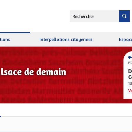
Rechercher
tions
Interpellations citoyennes
Espace
ÉT
Alsace de demain
D
C
1
V