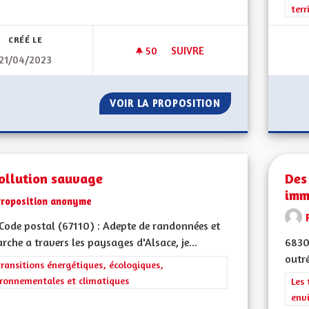
terr
CRÉÉ LE
50
50 ABONNÉS
SUIVRE
21/04/2023
DÉMOCRATIE LOCAL ET REFE
VOIR LA PROPOSITION
DÉMOCRATIE LOC
ollution sauvage
Des
imm
Proposition anonyme
ode postal (67110) : Adepte de randonnées et
rche a travers les paysages d'Alsace, je...
68300
outr
rer les résultats de la catégorie : Les transitions énergétiques, écolog
transitions énergétiques, écologiques,
ronnementales et climatiques
Filt
Les 
env