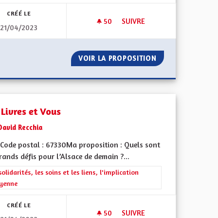
CRÉÉ LE
50
50 ABONNÉS
SUIVRE
21/04/2023
DES BENNES DE RECYCLAGE D
UVAGE
VOIR LA PROPOSITION
DES BENNES DE 
 Livres et Vous
David Recchia
Code postal : 67330Ma proposition : Quels sont
rands défis pour l’Alsace de demain ?...
iques, environnementales et climatiques
rer les résultats de la catégorie : Les solidarités, les soins et les liens, 
solidarités, les soins et les liens, l'implication
oyenne
CRÉÉ LE
50
50 ABONNÉS
SUIVRE