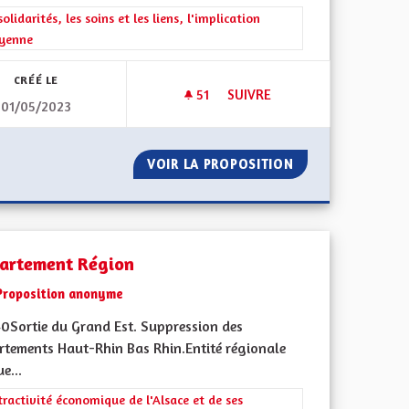
rer les résultats de la catégorie : Les solidarités, les soins et les liens, 
solidarités, les soins et les liens, l'implication
oyenne
CRÉÉ LE
51
51 ABONNÉS
SUIVRE
01/05/2023
DÉMOCRATIE DIRECTE À L’ÉC
 DEMAIN
VOIR LA PROPOSITION
DÉMOCRATIE DIR
artement Région
Proposition anonyme
0Sortie du Grand Est. Suppression des
rtements Haut-Rhin Bas Rhin.Entité régionale
e...
rer les résultats de la catégorie : L'attractivité économique de l'Alsace e
tractivité économique de l'Alsace et de ses