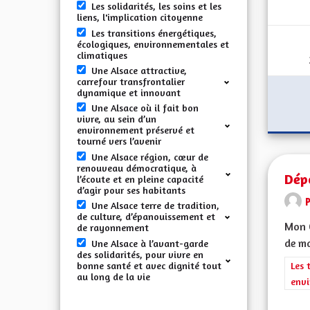
Les solidarités, les soins et les
liens, l'implication citoyenne
Les transitions énergétiques,
écologiques, environnementales et
climatiques
Une Alsace attractive,
carrefour transfrontalier
dynamique et innovant
Une Alsace où il fait bon
vivre, au sein d’un
environnement préservé et
tourné vers l’avenir
Une Alsace région, cœur de
renouveau démocratique, à
Dép
l’écoute et en pleine capacité
d’agir pour ses habitants
Une Alsace terre de tradition,
de culture, d’épanouissement et
Mon C
de rayonnement
de ma
Une Alsace à l’avant-garde
des solidarités, pour vivre en
bonne santé et avec dignité tout
Filt
Les 
au long de la vie
envi