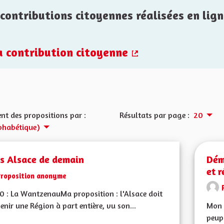
contributions citoyennes réalisées en lign
la contribution citoyenne
(Lien externe)
nt des propositions par :
Résultats par page :
20
phabétique)
is Alsace de demain
Dém
et 
Proposition anonyme
0 : La WantzenauMa proposition : l'Alsace doit
enir une Région à part entière, vu son...
Mon C
peupl