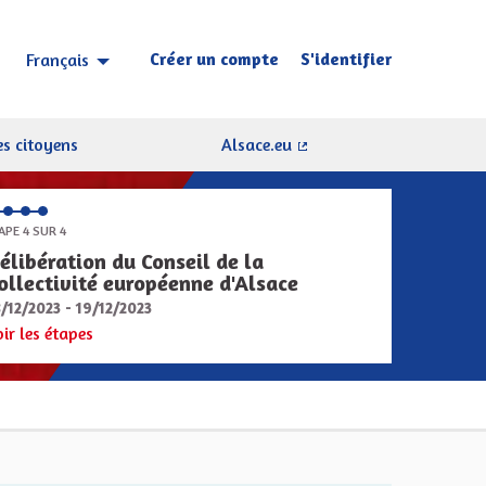
Créer un compte
S'identifier
Français
Choisir la langue
Sprache wählen
s citoyens
Alsace.eu
(Lien externe)
APE 4 SUR 4
élibération du Conseil de la
ollectivité européenne d'Alsace
8/12/2023 - 19/12/2023
oir les étapes