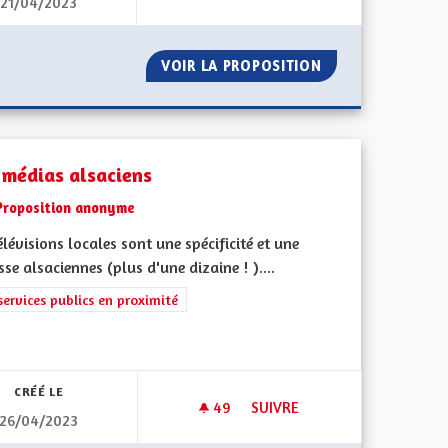
21/04/2023
DES LIVRES ET VOUS
R TOUS.
VOIR LA PROPOSITION
DES LIVRES ET V
 médias alsaciens
Proposition anonyme
élévisions locales sont une spécificité et une
sse alsaciennes (plus d'une dizaine ! )....
rer les résultats de la catégorie : Les services publics en proximité
services publics en proximité
iques, environnementales et climatiques
CRÉÉ LE
49
49 ABONNÉS
SUIVRE
26/04/2023
N DE MOUVEMENT.
DES MÉDIAS ALSACIENS