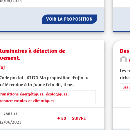
18/04/2023
DES JARDINS POUR TOUS.
VOIR LA PROPOSITION
DES JARDINS POU
luminaires à détection de
Des
vement.
irJ
Les t
ode postal : 67170 Ma proposition :Enfin la
riche
a été rendue à la faune.Cela dit, il ne...
Filt
Les 
rer les résultats de la catégorie : Les transitions énergétiques, écolog
transitions énergétiques, écologiques,
ronnementales et climatiques
CRÉÉ LE
50
50 ABONNÉS
SUIVRE
12/06/2023
DES LUMINAIRES À DÉTECTIO