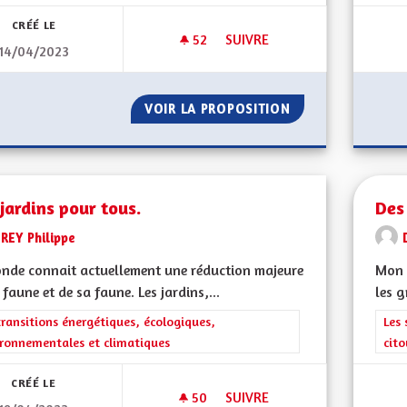
CRÉÉ LE
52
52 ABONNÉS
SUIVRE
14/04/2023
DÉPOLLUTION SAUVAGE
VOIR LA PROPOSITION
DÉPOLLUTION SA
jardins pour tous.
Des
REY Philippe
nde connait actuellement une réduction majeure
Mon 
 faune et de sa faune. Les jardins,...
les g
rer les résultats de la catégorie : Les transitions énergétiques, écolog
transitions énergétiques, écologiques,
Filt
Les 
ronnementales et climatiques
cit
CRÉÉ LE
50
50 ABONNÉS
SUIVRE