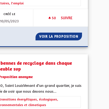
itoires, l'emploi
CRÉÉ LE
50
50 ABONNÉS
SUIVRE
10/05/2023
RENFUM
DÉPARTEMENT RÉGION
AL ET REFERENFUM
VOIR LA PROPOSITION
DÉPARTEMENT R
 bennes de recyclage dans chaque
euble svp
Proposition anonyme
, Saint LouisVenant d'un grand quartier, je suis
ée de voir que nous devons nous...
iques, environnementales et climatiques
rer les résultats de la catégorie : Les transitions énergétiques, écolog
transitions énergétiques, écologiques,
ironnementales et climatiques