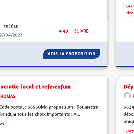
Filt
Les 
cit
CRÉÉ LE
49
49 ABONNÉS
SUIVRE
27/04/2023
DÉFIS ALSACE DE DEMAIN
VOIR LA PROPOSITION
DÉFIS ALSACE DE
cratie local et referenfum
Dép
THOMAS
Code postal : 68580Ma proposition : Soumettre
6824
érendum tous les choix importants : A...
dépa
uniqu
rer les résultats de la catégorie : Autres
es
Filt
L'at