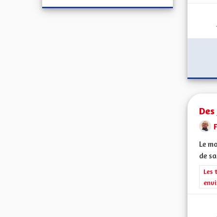
Des 
F
Le mo
de sa
Filt
Les 
envi