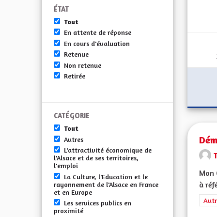
ÉTAT
Tout
En attente de réponse
En cours d'évaluation
Retenue
Non retenue
Retirée
CATÉGORIE
Tout
Démo
Autres
L'attractivité économique de
l'Alsace et de ses territoires,
l'emploi
Mon 
La Culture, l'Education et le
à réf
rayonnement de l'Alsace en France
et en Europe
Filt
Autr
Les services publics en
proximité