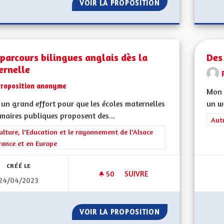
VOIR LA PROPOSITION
DES MOYENS POUR
parcours bilingues anglais dès la
Des
ernelle
Proposition anonyme
Mon 
a un grand effort pour que les écoles maternelles
un w
imaires publiques proposent des...
Filt
Aut
rer les résultats de la catégorie : La Culture, l'Education et le rayonne
ulture, l'Education et le rayonnement de l'Alsace
rance et en Europe
CRÉÉ LE
50
50 ABONNÉS
SUIVRE
24/04/2023
DES PARCOURS BILINGUES AN
VOIR LA PROPOSITION
DES PARCOURS BI