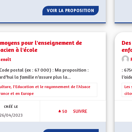
VOIR LA PROPOSITION
DES LUMINAIRES
 moyens pour l'enseignement de
Des
sacien à l'école
enf
Benoît
ode postal (ex : 67 000) : Ma proposition :
: 67
rd’hui la famille n’assure plus la...
l’aid
rer les résultats de la catégorie : La Culture, l'Education et le rayonne
ulture, l'Education et le rayonnement de l'Alsace
Filt
Les 
rance et en Europe
cit
CRÉÉ LE
50
50 ABONNÉS
SUIVRE
26/04/2023
DES MOYENS POUR L'ENSEIGNE