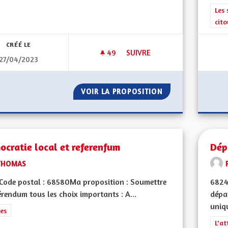
Filt
Les 
cit
CRÉÉ LE
49
49 ABONNÉS
SUIVRE
27/04/2023
DÉFIS ALSACE DE DEMAIN
VOIR LA PROPOSITION
DÉFIS ALSACE DE
cratie local et referenfum
Dép
THOMAS
Code postal : 68580Ma proposition : Soumettre
6824
érendum tous les choix importants : A...
dépa
uniqu
rer les résultats de la catégorie : Autres
es
Filt
L'at