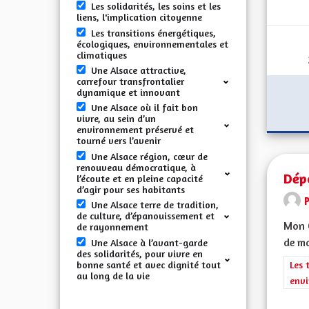
Les solidarités, les soins et les
liens, l'implication citoyenne
Les transitions énergétiques,
écologiques, environnementales et
climatiques
Une Alsace attractive,
carrefour transfrontalier
dynamique et innovant
Une Alsace où il fait bon
vivre, au sein d’un
environnement préservé et
tourné vers l’avenir
Une Alsace région, cœur de
renouveau démocratique, à
Dép
l’écoute et en pleine capacité
d’agir pour ses habitants
Une Alsace terre de tradition,
de culture, d’épanouissement et
Mon C
de rayonnement
de ma
Une Alsace à l’avant-garde
des solidarités, pour vivre en
bonne santé et avec dignité tout
Filt
Les 
au long de la vie
envi