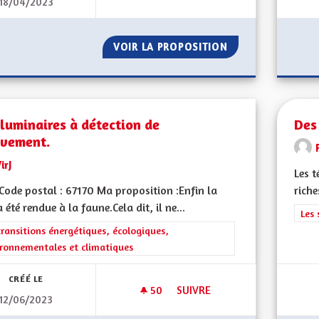
18/04/2023
DES JARDINS POUR TOUS.
VOIR LA PROPOSITION
DES JARDINS POU
luminaires à détection de
Des
vement.
irJ
Les t
ode postal : 67170 Ma proposition :Enfin la
riche
a été rendue à la faune.Cela dit, il ne...
Filt
Les 
rer les résultats de la catégorie : Les transitions énergétiques, écolog
transitions énergétiques, écologiques,
ronnementales et climatiques
CRÉÉ LE
50
50 ABONNÉS
SUIVRE
12/06/2023
DES LUMINAIRES À DÉTECTIO