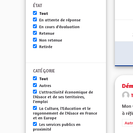
ÉTAT
Tout
En attente de réponse
En cours d'évaluation
Retenue
Non retenue
Retirée
CATÉGORIE
Tout
Démo
Autres
L'attractivité économique de
l'Alsace et de ses territoires,
l'emploi
Mon 
La Culture, l'Education et le
à réf
rayonnement de l'Alsace en France
et en Europe
Filt
Autr
Les services publics en
proximité