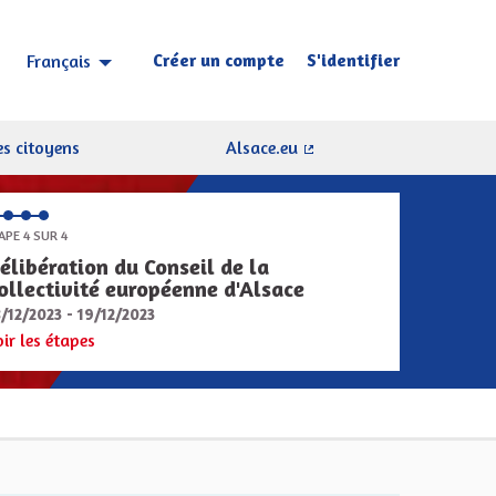
Créer un compte
S'identifier
Français
Choisir la langue
Sprache wählen
s citoyens
Alsace.eu
(Lien externe)
APE 4 SUR 4
élibération du Conseil de la
ollectivité européenne d'Alsace
8/12/2023 - 19/12/2023
oir les étapes