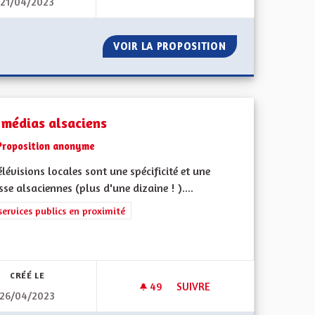
21/04/2023
DES LIVRES ET VOUS
R TOUS.
VOIR LA PROPOSITION
DES LIVRES ET V
 médias alsaciens
Proposition anonyme
élévisions locales sont une spécificité et une
sse alsaciennes (plus d'une dizaine ! )....
rer les résultats de la catégorie : Les services publics en proximité
services publics en proximité
iques, environnementales et climatiques
CRÉÉ LE
49
49 ABONNÉS
SUIVRE
26/04/2023
N DE MOUVEMENT.
DES MÉDIAS ALSACIENS