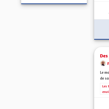
Des 
F
Le mo
de sa
Filt
Les 
envi