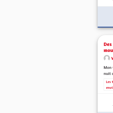
Des 
mou
V
Mon C
nuit 
Filt
Les 
envi