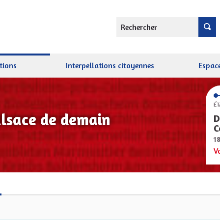
Rechercher
tions
Interpellations citoyennes
Espace
ÉT
Alsace de demain
D
C
1
V