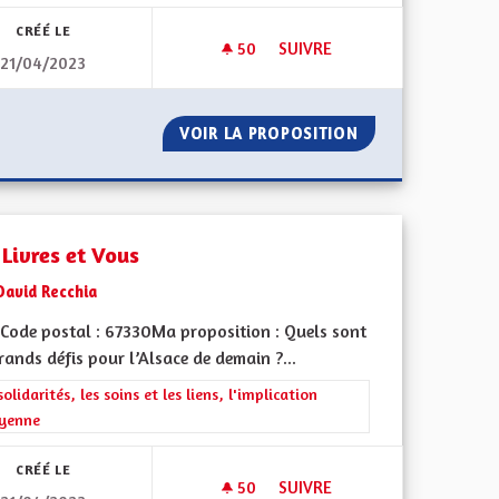
CRÉÉ LE
50
50 ABONNÉS
SUIVRE
21/04/2023
DES BENNES DE RECYCLAGE D
UVAGE
VOIR LA PROPOSITION
DES BENNES DE 
 Livres et Vous
David Recchia
Code postal : 67330Ma proposition : Quels sont
rands défis pour l’Alsace de demain ?...
iques, environnementales et climatiques
rer les résultats de la catégorie : Les solidarités, les soins et les liens, 
solidarités, les soins et les liens, l'implication
oyenne
CRÉÉ LE
50
50 ABONNÉS
SUIVRE