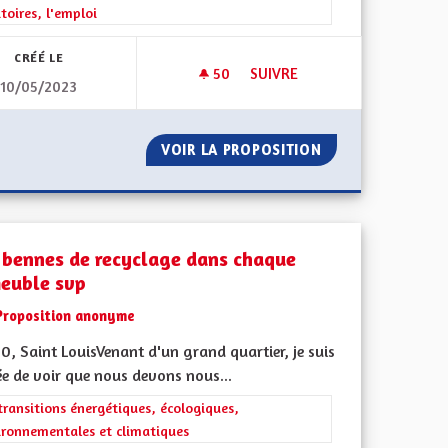
itoires, l'emploi
CRÉÉ LE
50
50 ABONNÉS
SUIVRE
10/05/2023
RENFUM
DÉPARTEMENT RÉGION
AL ET REFERENFUM
VOIR LA PROPOSITION
DÉPARTEMENT R
 bennes de recyclage dans chaque
euble svp
Proposition anonyme
, Saint LouisVenant d'un grand quartier, je suis
ée de voir que nous devons nous...
iques, environnementales et climatiques
rer les résultats de la catégorie : Les transitions énergétiques, écolog
transitions énergétiques, écologiques,
ironnementales et climatiques