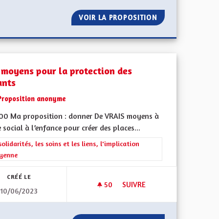
 À DÉTECTION DE MOUVEMENT.
VOIR LA PROPOSITION
DES MÉDIAS ALS
 moyens pour la protection des
ants
Proposition anonyme
500 Ma proposition : donner De VRAIS moyens à
e social à l’enfance pour créer des places...
ment de l'Alsace en France et en Europe
rer les résultats de la catégorie : Les solidarités, les soins et les liens, 
solidarités, les soins et les liens, l'implication
oyenne
CRÉÉ LE
50
50 ABONNÉS
SUIVRE
10/06/2023
MENT DE L'ALSACIEN À L'ÉCOLE
DES MOYENS POUR LA PROTE