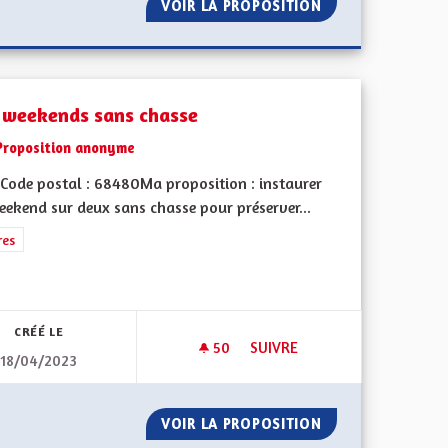
 L'ENSEIGNEMENT DE L'ALSACIEN À L'ÉCOLE
VOIR LA PROPOSITION
DES MOYENS POU
 weekends sans chasse
Proposition anonyme
Code postal : 68480Ma proposition : instaurer
eekend sur deux sans chasse pour préserver...
rer les résultats de la catégorie : Autres
res
ment de l'Alsace en France et en Europe
CRÉÉ LE
50
50 ABONNÉS
SUIVRE
18/04/2023
GLAIS DÈS LA MATERNELLE
DES WEEKENDS SANS CHASSE
LINGUES ANGLAIS DÈS LA MATERNELLE
VOIR LA PROPOSITION
DES WEEKENDS S