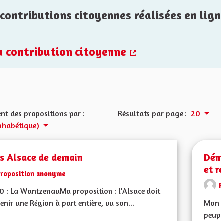
contributions citoyennes réalisées en lign
la contribution citoyenne
(Lien externe)
nt des propositions par :
Résultats par page :
20
phabétique)
is Alsace de demain
Dém
et 
Proposition anonyme
0 : La WantzenauMa proposition : l'Alsace doit
enir une Région à part entière, vu son...
Mon C
peupl