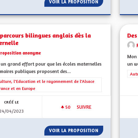
VOIR LA PROPOSITION
DES MOYENS POUR
parcours bilingues anglais dès la
Des
ernelle
Proposition anonyme
Mon 
a un grand effort pour que les écoles maternelles
un w
imaires publiques proposent des...
Filt
Aut
rer les résultats de la catégorie : La Culture, l'Education et le rayonne
ulture, l'Education et le rayonnement de l'Alsace
rance et en Europe
CRÉÉ LE
50
50 ABONNÉS
SUIVRE
24/04/2023
DES PARCOURS BILINGUES AN
VOIR LA PROPOSITION
DES PARCOURS BI