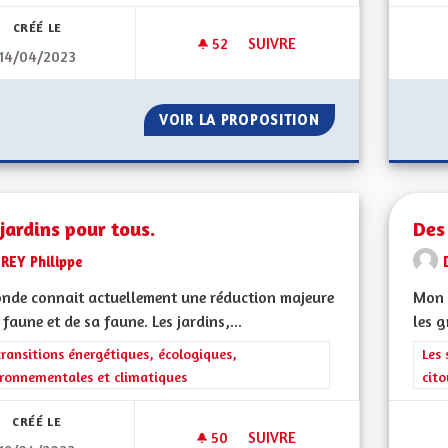
CRÉÉ LE
52
52 ABONNÉS
SUIVRE
14/04/2023
DÉPOLLUTION SAUVAGE
VOIR LA PROPOSITION
DÉPOLLUTION SA
jardins pour tous.
Des
REY Philippe
nde connait actuellement une réduction majeure
Mon 
 faune et de sa faune. Les jardins,...
les g
rer les résultats de la catégorie : Les transitions énergétiques, écolog
transitions énergétiques, écologiques,
Filt
Les 
ronnementales et climatiques
cit
CRÉÉ LE
50
50 ABONNÉS
SUIVRE