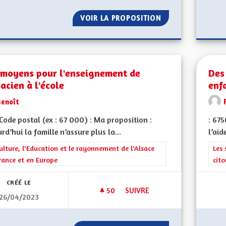
VOIR LA PROPOSITION
DES LUMINAIRES
 moyens pour l'enseignement de
Des
sacien à l'école
enf
Benoît
ode postal (ex : 67 000) : Ma proposition :
: 67
rd’hui la famille n’assure plus la...
l’aid
rer les résultats de la catégorie : La Culture, l'Education et le rayonne
ulture, l'Education et le rayonnement de l'Alsace
Filt
Les 
rance et en Europe
cit
CRÉÉ LE
50
50 ABONNÉS
SUIVRE
26/04/2023
DES MOYENS POUR L'ENSEIGNE