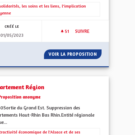
rer les résultats de la catégorie : Les solidarités, les soins et les liens, 
solidarités, les soins et les liens, l'implication
oyenne
CRÉÉ LE
51
51 ABONNÉS
SUIVRE
01/05/2023
DÉMOCRATIE DIRECTE À L’ÉC
 DEMAIN
VOIR LA PROPOSITION
DÉMOCRATIE DIR
artement Région
Proposition anonyme
0Sortie du Grand Est. Suppression des
rtements Haut-Rhin Bas Rhin.Entité régionale
e...
rer les résultats de la catégorie : L'attractivité économique de l'Alsace e
tractivité économique de l'Alsace et de ses