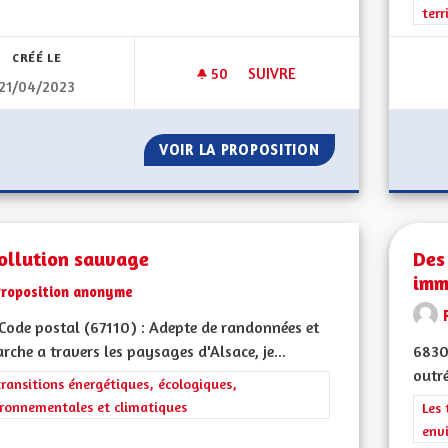
terr
CRÉÉ LE
50
50 ABONNÉS
SUIVRE
21/04/2023
DÉMOCRATIE LOCAL ET REFE
VOIR LA PROPOSITION
DÉMOCRATIE LOC
ollution sauvage
Des
imm
Proposition anonyme
ode postal (67110) : Adepte de randonnées et
rche a travers les paysages d'Alsace, je...
68300
outr
rer les résultats de la catégorie : Les transitions énergétiques, écolog
transitions énergétiques, écologiques,
ronnementales et climatiques
Filt
Les 
env