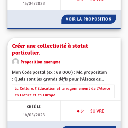
15/04/2023
CRÉER UNE APPLICA
VOIR LA PROPOSITION
CRÉER 
Créer une collectivité à statut
particulier.
Proposition anonyme
Mon Code postal (ex : 68 000) : Ma proposition
: Quels sont les grands défis pour l’Alsace de...
Filtrer les résultats de la catégorie : La Culture, l'Education e
La Culture, l'Education et le rayonnement de l'Alsace
en France et en Europe
CRÉÉ LE
51
51 ABONNÉS
SUIVRE
14/05/2023
CRÉER UNE COLLECT