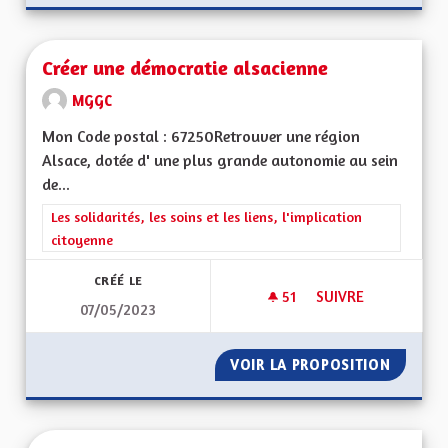
Créer une démocratie alsacienne
MGGC
Mon Code postal : 67250Retrouver une région
Alsace, dotée d' une plus grande autonomie au sein
de...
Filtrer les résultats de la catégorie : Les solidarités, les soins e
Les solidarités, les soins et les liens, l'implication
citoyenne
CRÉÉ LE
51
51 ABONNÉS
SUIVRE
07/05/2023
CRÉER UNE DÉMOCR
VOIR LA PROPOSITION
CRÉER 