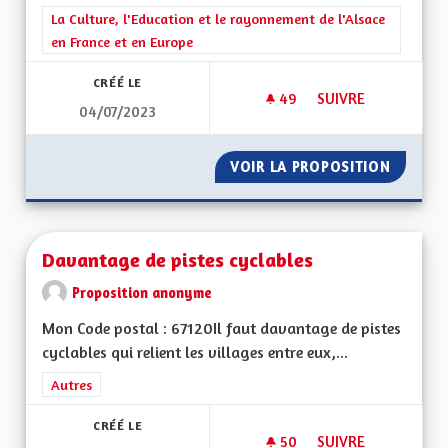
Filtrer les résultats de la catégorie : La Culture, l'Education e
La Culture, l'Education et le rayonnement de l'Alsace
en France et en Europe
CRÉÉ LE
49
49 ABONNÉS
SUIVRE
04/07/2023
D' ELSASSISCHE SP
VOIR LA PROPOSITION
D' ELSA
Davantage de pistes cyclables
Proposition anonyme
Mon Code postal : 67120Il faut davantage de pistes
cyclables qui relient les villages entre eux,...
Filtrer les résultats de la catégorie : Autres
Autres
CRÉÉ LE
50
50 ABONNÉS
SUIVRE