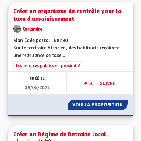
Créer un organisme de contrôle pour la
taxe d'assainissement
Coriandre
Mon Code postal : 68290
Sur le territoire Alsacien, des habitants reçoivent
une redevance de taxe...
Filtrer les résultats de la catégorie : Les services publics en pro
Les services publics en proximité
CRÉÉ LE
50
50 ABONNÉS
SUIVRE
09/05/2023
CRÉER UN ORGANIS
VOIR LA PROPOSITION
CRÉER 
Créer un Régime de Retraite local