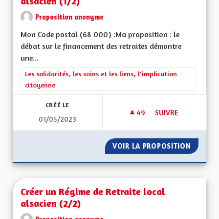
alsacien (1/2)
Proposition anonyme
Mon Code postal (68 000) :Ma proposition : le
débat sur le financement des retraites démontre
une...
Filtrer les résultats de la catégorie : Les solidarités, les soins e
Les solidarités, les soins et les liens, l'implication
citoyenne
CRÉÉ LE
49
49 ABONNÉS
SUIVRE
01/05/2023
CRÉER UN RÉGIME D
VOIR LA PROPOSITION
CRÉER U
Créer un Régime de Retraite local
alsacien (2/2)