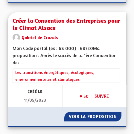
Créer la Convention des Entreprises pour
le Climat Alsace
Gabriel de Crozals
Mon Code postal (ex : 68 000) : 68720Ma
proposition : Après le succès de la 1ère Convention
des...
Filtrer les résultats de la catégorie : Les transitions énergéti
Les transitions énergétiques, écologiques,
environnementales et climatiques
CRÉÉ LE
50
50 ABONNÉS
SUIVRE
11/05/2023
CRÉER LA CONVENTI
VOIR LA PROPOSITION
CRÉER 