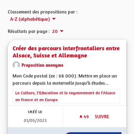
Classement des propositions par :
A-Z (alphabétique)
Résultats par page :
20
Créer des parcours interfrontaliers entre
Alsace, Suisse et Allemagne
Proposition anonyme
Mon Code postal (ex : 68 000) :Mettre en place un
parcours depuis la maternelle jusqu’à études...
Filtrer les résultats de la catégorie : La Culture, l'Education e
La Culture, l'Education et le rayonnement de l'Alsace
en France et en Europe
CRÉÉ LE
49
49 ABONNÉS
SUIVRE
01/05/2023
CRÉER DES PARCOUR