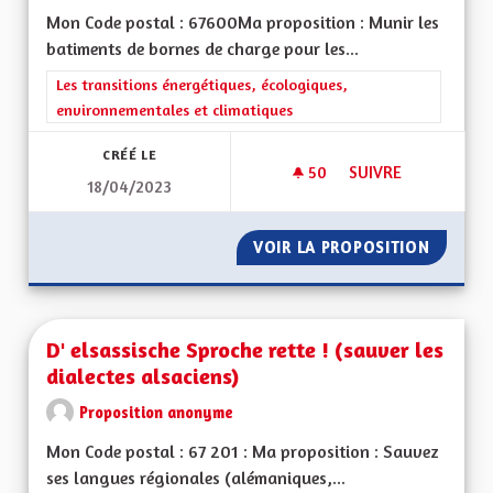
Mon Code postal : 67600Ma proposition : Munir les
batiments de bornes de charge pour les...
Filtrer les résultats de la catégorie : Les transitions énergéti
Les transitions énergétiques, écologiques,
environnementales et climatiques
CRÉÉ LE
50
50 ABONNÉS
SUIVRE
18/04/2023
CROISSANCE VERTE 
VOIR LA PROPOSITION
CROISSA
D' elsassische Sproche rette ! (sauver les
dialectes alsaciens)
Proposition anonyme
Mon Code postal : 67 201 : Ma proposition : Sauvez
ses langues régionales (alémaniques,...