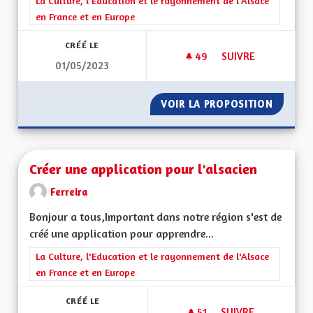
Filtrer les résultats de la catégorie : La Culture, l'Education e
La Culture, l'Education et le rayonnement de l'Alsace
en France et en Europe
CRÉÉ LE
49
49 ABONNÉS
SUIVRE
01/05/2023
CRÉER UN SERVICE 
VOIR LA PROPOSITION
CRÉER U
Créer une application pour l'alsacien
Ferreira
Bonjour a tous,Important dans notre région s'est de
créé une application pour apprendre...
Filtrer les résultats de la catégorie : La Culture, l'Education e
La Culture, l'Education et le rayonnement de l'Alsace
en France et en Europe
CRÉÉ LE
51
51 ABONNÉS
SUIVRE