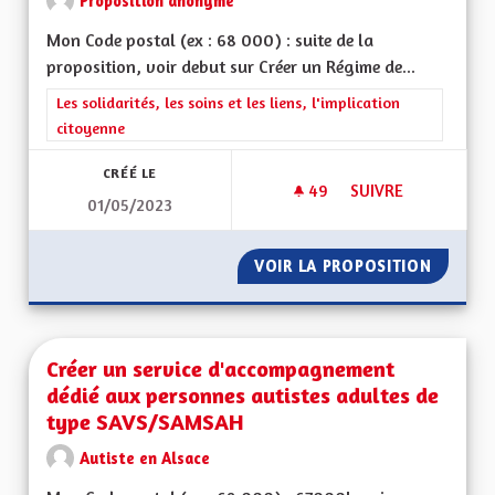
Proposition anonyme
Mon Code postal (ex : 68 000) : suite de la
proposition, voir debut sur Créer un Régime de...
Filtrer les résultats de la catégorie : Les solidarités, les soins e
Les solidarités, les soins et les liens, l'implication
citoyenne
CRÉÉ LE
49
49 ABONNÉS
SUIVRE
01/05/2023
CRÉER UN RÉGIME D
VOIR LA PROPOSITION
CRÉER U
Créer un service d'accompagnement
dédié aux personnes autistes adultes de
type SAVS/SAMSAH
Autiste en Alsace