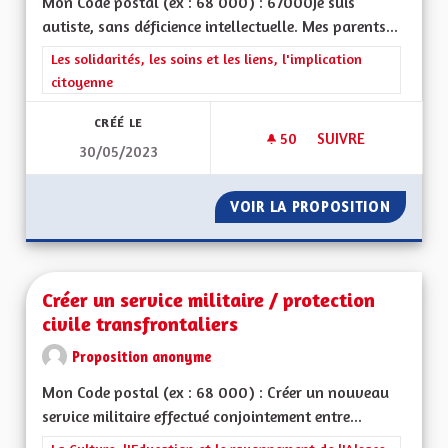
Mon Code postal (ex : 68 000) : 67000Je suis
autiste, sans déficience intellectuelle. Mes parents...
Filtrer les résultats de la catégorie : Les solidarités, les soins e
Les solidarités, les soins et les liens, l'implication
citoyenne
CRÉÉ LE
50
50 ABONNÉS
SUIVRE
30/05/2023
CRÉER UN SERVICE
VOIR LA PROPOSITION
CRÉER 
Créer un service militaire / protection
civile transfrontaliers
Proposition anonyme
Mon Code postal (ex : 68 000) : Créer un nouveau
service militaire effectué conjointement entre...