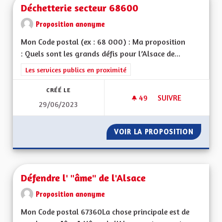
Déchetterie secteur 68600
Proposition anonyme
Mon Code postal (ex : 68 000) : Ma proposition
: Quels sont les grands défis pour l’Alsace de...
Filtrer les résultats de la catégorie : Les services publics en pro
Les services publics en proximité
CRÉÉ LE
49
49 ABONNÉS
SUIVRE
29/06/2023
DÉCHETTERIE SECT
VOIR LA PROPOSITION
DÉCHET
Défendre l' "âme" de l'Alsace
Proposition anonyme
Mon Code postal 67360La chose principale est de