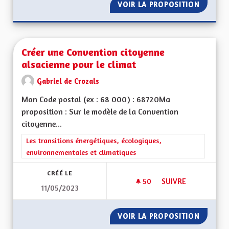
VOIR LA PROPOSITION
CRÉER U
Créer une Convention citoyenne
alsacienne pour le climat
Gabriel de Crozals
Mon Code postal (ex : 68 000) : 68720Ma
proposition : Sur le modèle de la Convention
citoyenne...
Filtrer les résultats de la catégorie : Les transitions énergéti
Les transitions énergétiques, écologiques,
environnementales et climatiques
CRÉÉ LE
50
50 ABONNÉS
SUIVRE
11/05/2023
CRÉER UNE CONVEN
VOIR LA PROPOSITION
CRÉER 