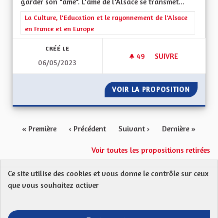
garder son "âme". L'âme de l'Alsace se transmet...
Filtrer les résultats de la catégorie : La Culture, l'Education e
La Culture, l'Education et le rayonnement de l'Alsace
en France et en Europe
CRÉÉ LE
49
49 ABONNÉS
SUIVRE
06/05/2023
DÉFENDRE L' "ÂME" 
VOIR LA PROPOSITION
DÉFENDR
« Première
‹ Précédent
Suivant ›
Dernière »
Voir toutes les propositions retirées
Ce site utilise des cookies et vous donne le contrôle sur ceux
Protection des Données
Charte de contribution
que vous souhaitez activer
Mentions légales
FAQ
CGU
Droit d’interpellation citoyenne : comment ça marche ?