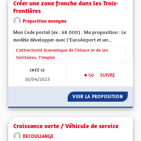
Créer une zone franche dans les Trois-
Frontières
Proposition anonyme
Mon Code postal (ex : 68 000) : Ma proposition : Le
modèle développer avec l‘EuroAirport et un...
Filtrer les résultats de la catégorie : L'attractivité économique 
L'attractivité économique de l'Alsace et de ses
territoires, l'emploi
CRÉÉ LE
50
50 ABONNÉS
SUIVRE
30/04/2023
CRÉER UNE ZONE F
VOIR LA PROPOSITION
CRÉER 
Croissance verte / Véhicule de service
DECOULLANGE