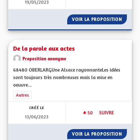
19/05/2023
DAVANTAGE DE PIST
VOIR LA PROPOSITION
DAVANT
De la parole aux actes
Proposition anonyme
68480 OBERLARGUne Alsace rayonnanteLes idées
sont toujours très nombreuses mais la mise en
oeuvre...
Filtrer les résultats de la catégorie : Autres
Autres
CRÉÉ LE
50
50 ABONNÉS
SUIVRE
13/06/2023
DE LA PAROLE AUX 
VOIR LA PROPOSITION
DE LA 