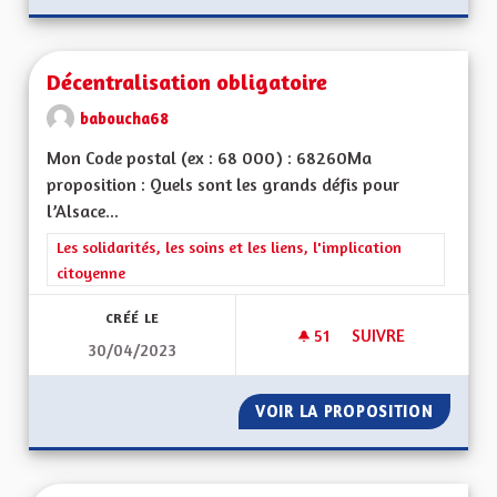
Décentralisation obligatoire
baboucha68
Mon Code postal (ex : 68 000) : 68260Ma
proposition : Quels sont les grands défis pour
l’Alsace...
Filtrer les résultats de la catégorie : Les solidarités, les soins e
Les solidarités, les soins et les liens, l'implication
citoyenne
CRÉÉ LE
51
51 ABONNÉS
SUIVRE
30/04/2023
DÉCENTRALISATION
VOIR LA PROPOSITION
DÉCENT