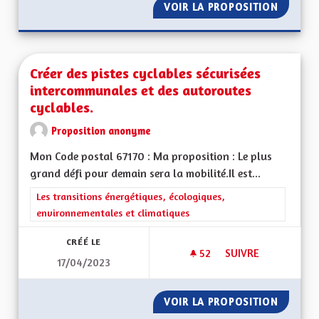
VOIR LA PROPOSITION
CRÉER 
Créer des pistes cyclables sécurisées
intercommunales et des autoroutes
cyclables.
Proposition anonyme
Mon Code postal 67170 : Ma proposition : Le plus
grand défi pour demain sera la mobilité.Il est...
Filtrer les résultats de la catégorie : Les transitions énergéti
Les transitions énergétiques, écologiques,
environnementales et climatiques
CRÉÉ LE
52
52 ABONNÉS
SUIVRE
17/04/2023
CRÉER DES PISTES 
VOIR LA PROPOSITION
CRÉER 