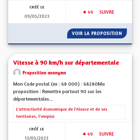
CRÉÉ LE
49
49 ABONNÉS
SUIVRE
09/05/2023
VOIR GRAND ! DE L'
VOIR LA PROPOSITION
VOIR GR
Vitesse à 90 km/h sur départementale
Proposition anonyme
Mon Code postal (ex : 68 000) : 68280Ma
proposition : Remettre partout 90 sur les
départementales...
Filtrer les résultats de la catégorie : L'attractivité économique 
L'attractivité économique de l'Alsace et de ses
territoires, l'emploi
CRÉÉ LE
49
49 ABONNÉS
SUIVRE
13/05/2023
VITESSE À 90 KM/