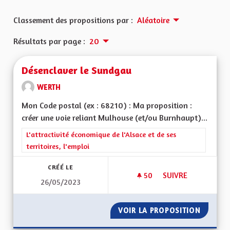
Classement des propositions par :
Aléatoire
Résultats par page :
20
Désenclaver le Sundgau
WERTH
Mon Code postal (ex : 68210) : Ma proposition :
créer une voie reliant Mulhouse (et/ou Burnhaupt)...
Filtrer les résultats de la catégorie : L'attractivité économique 
L'attractivité économique de l'Alsace et de ses
territoires, l'emploi
CRÉÉ LE
50
50 ABONNÉS
SUIVRE
26/05/2023
DÉSENCLAVER LE S
VOIR LA PROPOSITION
DÉSENC