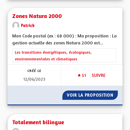
Zones Natura 2000
Patrick
Mon Code postal (ex : 68 000) : Ma proposition : La
gestion actuelle des zones Natura 2000 est...
Filtrer les résultats de la catégorie : Les transitions énergéti
Les transitions énergétiques, écologiques,
environnementales et climatiques
CRÉÉ LE
51
51 ABONNÉS
SUIVRE
12/06/2023
ZONES NATURA 20
VOIR LA PROPOSITION
ZONES 
Totalement bilingue