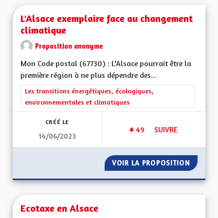
L'Alsace exemplaire face au changement
climatique
Proposition anonyme
Mon Code postal (67730) : L'Alsace pourrait être la
première région à ne plus dépendre des...
Filtrer les résultats de la catégorie : Les transitions énergéti
Les transitions énergétiques, écologiques,
environnementales et climatiques
CRÉÉ LE
49
49 ABONNÉS
SUIVRE
14/06/2023
L'ALSACE EXEMPLA
VOIR LA PROPOSITION
L'ALSA
Ecotaxe en Alsace