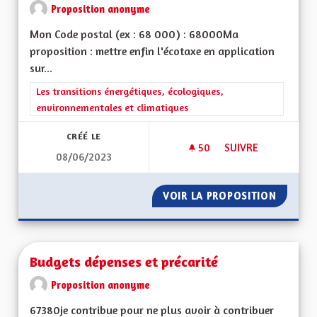
Proposition anonyme
Mon Code postal (ex : 68 000) : 68000Ma
proposition : mettre enfin l'écotaxe en application
sur...
Filtrer les résultats de la catégorie : Les transitions énergéti
Les transitions énergétiques, écologiques,
environnementales et climatiques
CRÉÉ LE
50
50 ABONNÉS
SUIVRE
08/06/2023
ECOTAXE EN ALSAC
VOIR LA PROPOSITION
ECOTAX
Budgets dépenses et précarité
Proposition anonyme
67380je contribue pour ne plus avoir à contribuer