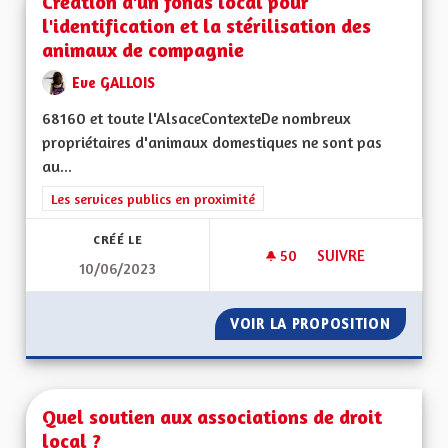
Création d'un fonds local pour
l'identification et la stérilisation des
animaux de compagnie
Eve GALLOIS
68160 et toute l'AlsaceContexteDe nombreux
propriétaires d'animaux domestiques ne sont pas
au...
Filtrer les résultats de la catégorie : Les services publics en pro
Les services publics en proximité
CRÉÉ LE
50
50 ABONNÉS
SUIVRE
10/06/2023
CRÉATION D'UN FON
VOIR LA PROPOSITION
CRÉATI
Quel soutien aux associations de droit
local ?