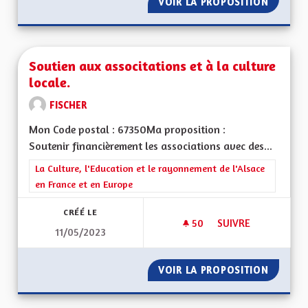
VOIR LA PROPOSITION
DRINKG
Soutien aux associtations et à la culture
locale.
FISCHER
Mon Code postal : 67350Ma proposition :
Soutenir financièrement les associations avec des...
Filtrer les résultats de la catégorie : La Culture, l'Education e
La Culture, l'Education et le rayonnement de l'Alsace
en France et en Europe
CRÉÉ LE
50
50 ABONNÉS
SUIVRE
11/05/2023
SOUTIEN AUX ASSOC
VOIR LA PROPOSITION
SOUTIE