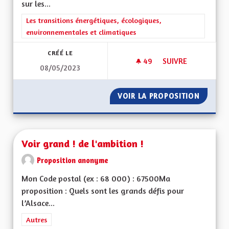
sur les...
Filtrer les résultats de la catégorie : Les transitions énergéti
Les transitions énergétiques, écologiques,
environnementales et climatiques
CRÉÉ LE
49
49 ABONNÉS
SUIVRE
08/05/2023
AUTONOMIE DANS L
VOIR LA PROPOSITION
AUTONO
Voir grand ! de l'ambition !
Proposition anonyme
Mon Code postal (ex : 68 000) : 67500Ma
proposition : Quels sont les grands défis pour
l’Alsace...
Filtrer les résultats de la catégorie : Autres
Autres