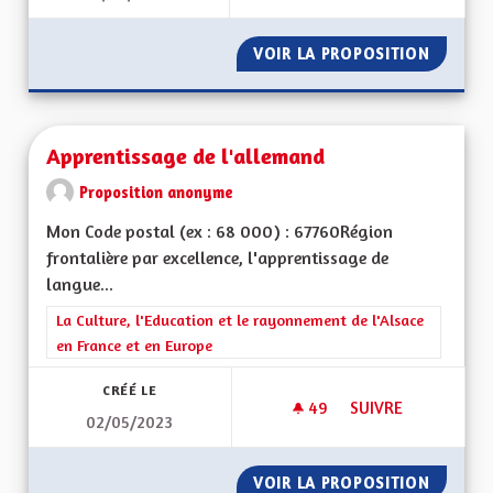
VOIR LA PROPOSITION
VITESS
Apprentissage de l'allemand
Proposition anonyme
Mon Code postal (ex : 68 000) : 67760Région
frontalière par excellence, l'apprentissage de
langue...
Filtrer les résultats de la catégorie : La Culture, l'Education e
La Culture, l'Education et le rayonnement de l'Alsace
en France et en Europe
CRÉÉ LE
49
49 ABONNÉS
SUIVRE
02/05/2023
APPRENTISSAGE DE
VOIR LA PROPOSITION
APPREN