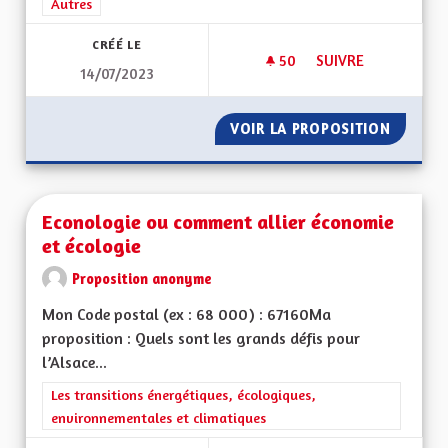
Filtrer les résultats de la catégorie : Autres
Autres
CRÉÉ LE
50
50 ABONNÉS
SUIVRE
14/07/2023
POUR UNE ALSACE E
VOIR LA PROPOSITION
POUR U
Econologie ou comment allier économie
et écologie
Proposition anonyme
Mon Code postal (ex : 68 000) : 67160Ma
proposition : Quels sont les grands défis pour
l’Alsace...
Filtrer les résultats de la catégorie : Les transitions énergéti
Les transitions énergétiques, écologiques,
environnementales et climatiques