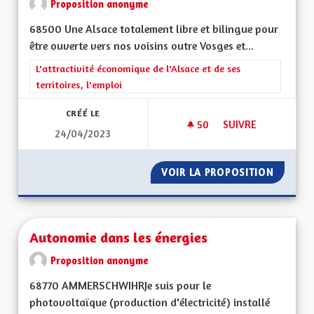
Proposition anonyme
68500 Une Alsace totalement libre et bilingue pour
être ouverte vers nos voisins outre Vosges et...
Filtrer les résultats de la catégorie : L'attractivité économique 
L'attractivité économique de l'Alsace et de ses
territoires, l'emploi
CRÉÉ LE
50
50 ABONNÉS
SUIVRE
24/04/2023
TOTALEMENT BILIN
VOIR LA PROPOSITION
TOTALE
Autonomie dans les énergies
Proposition anonyme
68770 AMMERSCHWIHRJe suis pour le
photovoltaïque (production d'électricité) installé