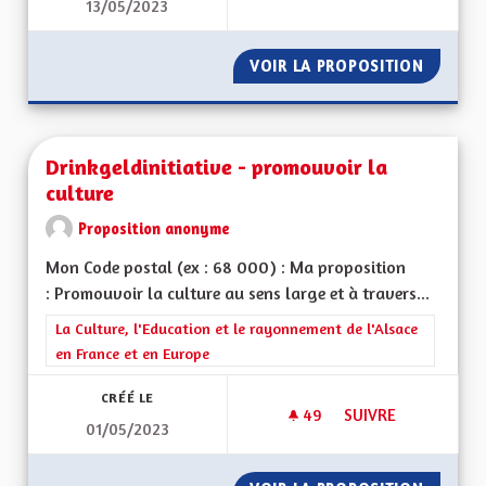
13/05/2023
FAIRE PAYER LE TR
VOIR LA PROPOSITION
FAIRE P
Drinkgeldinitiative - promouvoir la
culture
Proposition anonyme
Mon Code postal (ex : 68 000) : Ma proposition
: Promouvoir la culture au sens large et à travers...
Filtrer les résultats de la catégorie : La Culture, l'Education e
La Culture, l'Education et le rayonnement de l'Alsace
en France et en Europe
CRÉÉ LE
49
49 ABONNÉS
SUIVRE
01/05/2023
DRINKGELDINITIATI