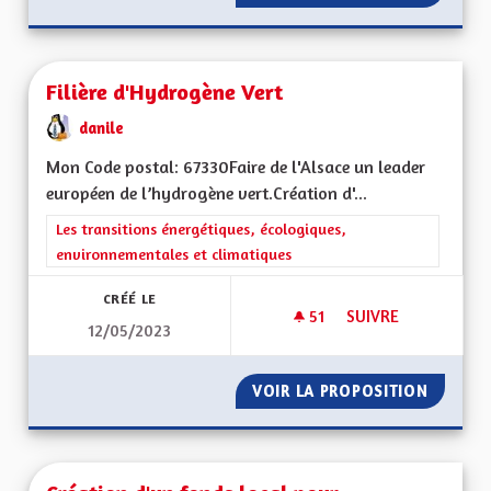
Filière d'Hydrogène Vert
danile
Mon Code postal: 67330Faire de l'Alsace un leader
européen de l’hydrogène vert.Création d'...
Filtrer les résultats de la catégorie : Les transitions énergéti
Les transitions énergétiques, écologiques,
environnementales et climatiques
CRÉÉ LE
51
51 ABONNÉS
SUIVRE
12/05/2023
FILIÈRE D'HYDROGÈ
VOIR LA PROPOSITION
FILIÈR