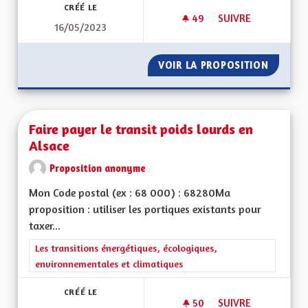
CRÉÉ LE
49
49 ABONNÉS
SUIVRE
16/05/2023
ECONOLOGIE OU CO
VOIR LA PROPOSITION
ECONOL
Faire payer le transit poids lourds en
Alsace
Proposition anonyme
Mon Code postal (ex : 68 000) : 68280Ma
proposition : utiliser les portiques existants pour
taxer...
Filtrer les résultats de la catégorie : Les transitions énergéti
Les transitions énergétiques, écologiques,
environnementales et climatiques
CRÉÉ LE
50
50 ABONNÉS
SUIVRE