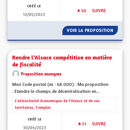
CRÉÉ LE
50
50 ABONNÉS
SUIVRE
13/05/2023
UN ENVIRONNEMENT
VOIR LA PROPOSITION
UN ENV
Rendre l’Alsace compétitive en matière
de fiscalité
Proposition anonyme
Mon Code postal (ex : 68 000) : Ma proposition
: Etendre le champs de décentralisation en...
Filtrer les résultats de la catégorie : L'attractivité économique 
L'attractivité économique de l'Alsace et de ses
territoires, l'emploi
CRÉÉ LE
51
51 ABONNÉS
SUIVRE
30/04/2023
RENDRE L’ALSACE C