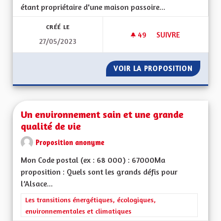
étant propriétaire d'une maison passoire...
CRÉÉ LE
49
49 ABONNÉS
SUIVRE
27/05/2023
BUDGETS DÉPENSES
VOIR LA PROPOSITION
BUDGET
Un environnement sain et une grande
qualité de vie
Proposition anonyme
Mon Code postal (ex : 68 000) : 67000Ma
proposition : Quels sont les grands défis pour
l’Alsace...
Filtrer les résultats de la catégorie : Les transitions énergéti
Les transitions énergétiques, écologiques,
environnementales et climatiques