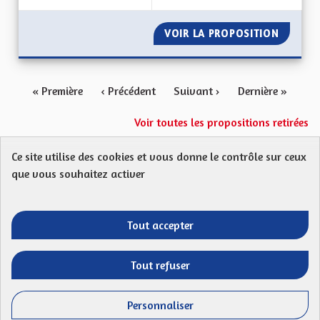
VOIR LA PROPOSITION
RENDRE 
« Première
‹ Précédent
Suivant ›
Dernière »
Voir toutes les propositions retirées
Ce site utilise des cookies et vous donne le contrôle sur ceux
Protection des Données
Charte de contribution
que vous souhaitez activer
Mentions légales
FAQ
CGU
Droit d’interpellation citoyenne : comment ça marche ?
Télécharger les fichiers Open Data
Tout accepter
Entre vos mains - Collectivité européenne 
Entre vos mains - Collectivité euro
Entre vos mains - Collectivité
Entre vos mains - Collect
Tout refuser
Site réalisé par
Open Source Politics
grâce au
logiciel libre
(Lien externe)
Decidim
.
Personnaliser
(Lien externe)