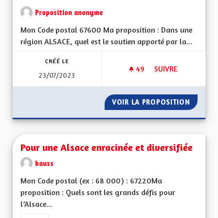
Proposition anonyme
Mon Code postal 67600 Ma proposition : Dans une
région ALSACE, quel est le soutien apporté par la...
CRÉÉ LE
49
49 ABONNÉS
SUIVRE
23/07/2023
QUEL SOUTIEN AUX 
VOIR LA PROPOSITION
QUEL S
Pour une Alsace enracinée et diversifiée
kauss
Mon Code postal (ex : 68 000) : 67220Ma
proposition : Quels sont les grands défis pour
l’Alsace...