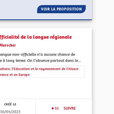
E L’ALSACIEN
VOIR LA PROPOSITION
DES BENNES DE 
fficialité de la langue régionale
Wierscher
langue non-officielle n'a aucune chance de
e à long terme. On l'observe partout dans le...
rer les résultats de la catégorie : La Culture, l'Education et le rayonne
ulture, l'Education et le rayonnement de l'Alsace
rance et en Europe
l'implication citoyenne
CRÉÉ LE
51
51 ABONNÉS
SUIVRE
30/04/2023
GE ET LE SOUTIEN FINANCIER AUX PERSONNES DÉPENDANTES EN E
COOFFICIALITÉ DE LA LANGU