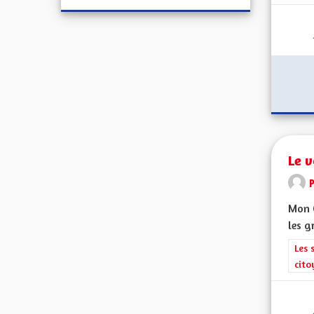
Le v
Mon 
les g
Filt
Les 
cito