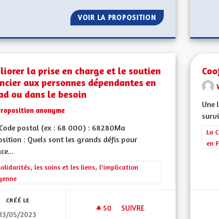
VOIR LA PROPOSITION
APPRENTISSAGE D
iorer la prise en charge et le soutien
Coo
ancier aux personnes dépendantes en
ad ou dans le besoin
Une 
Proposition anonyme
survi
Code postal (ex : 68 000) : 68280Ma
Filt
La C
sition : Quels sont les grands défis pour
en F
ce...
rer les résultats de la catégorie : Les solidarités, les soins et les liens, 
solidarités, les soins et les liens, l'implication
yenne
CRÉÉ LE
50
50 ABONNÉS
SUIVRE
13/05/2023
AMÉLIORER LA PRISE EN CHAR