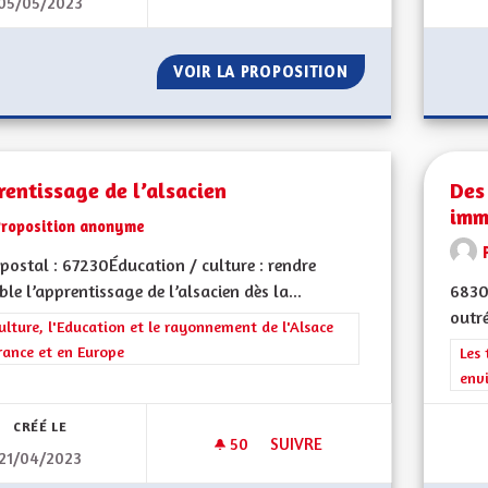
05/05/2023
LE VOTE UN DEVOIR
VOIR LA PROPOSITION
LE VOTE UN DEVO
entissage de l’alsacien
Des
imm
Proposition anonyme
postal : 67230Éducation / culture : rendre
ble l’apprentissage de l’alsacien dès la...
68300
outr
rer les résultats de la catégorie : La Culture, l'Education et le rayonne
ulture, l'Education et le rayonnement de l'Alsace
rance et en Europe
Filt
Les 
env
CRÉÉ LE
50
50 ABONNÉS
SUIVRE
21/04/2023
APPRENTISSAGE DE L’ALSACIE