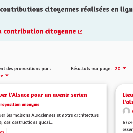
contributions citoyennes réalisées en lign
la contribution citoyenne
(Lien externe)
nt des propositions par :
Résultats par page :
20
re
er l'Alsace pour un avenir serien
Lie
l'al
Proposition anonyme
er les maisons Alsaciennes et notre architecture
e, des destructions quasi...
6724
essen
rer les résultats de la catégorie : Autres
es