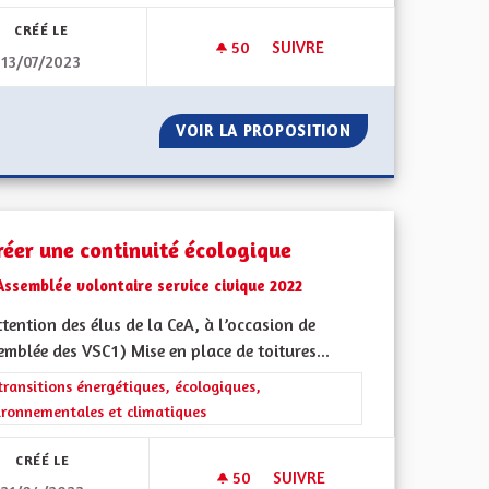
CRÉÉ LE
50
50 ABONNÉS
SUIVRE
13/07/2023
NT
ENSEIGNEMENTS OPTIONNELS 
 ENSEIGNEMENT
VOIR LA PROPOSITION
ENSEIGNEMENTS 
réer une continuité écologique
Assemblée volontaire service civique 2022
ttention des élus de la CeA, à l’occasion de
emblée des VSC1) Mise en place de toitures...
l'implication citoyenne
rer les résultats de la catégorie : Les transitions énergétiques, écolog
transitions énergétiques, écologiques,
ironnementales et climatiques
CRÉÉ LE
50
50 ABONNÉS
SUIVRE