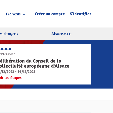
Créer un compte
S'identifier
Français
Choisir la langue
Sprache wählen
s citoyens
Alsace.eu
(Lien externe)
APE 4 SUR 4
élibération du Conseil de la
ollectivité européenne d'Alsace
8/12/2023 - 19/12/2023
oir les étapes