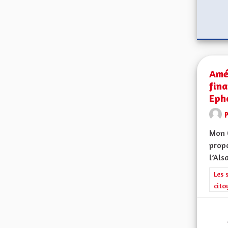
Amél
fin
Eph
Mon 
propo
l’Alsa
Filt
Les 
cito