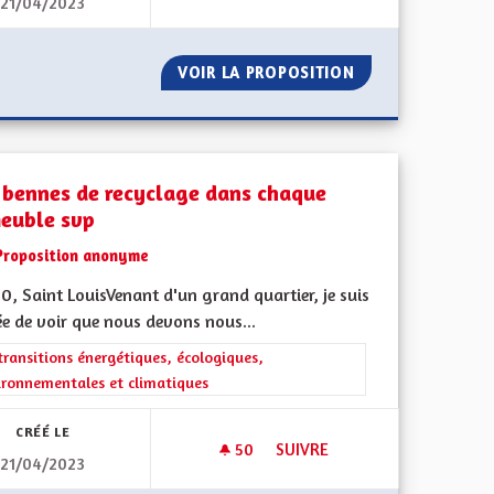
21/04/2023
RECRÉER UNE CONTINUITÉ É
IR
VOIR LA PROPOSITION
RECRÉER UNE CO
 bennes de recyclage dans chaque
euble svp
Proposition anonyme
, Saint LouisVenant d'un grand quartier, je suis
ée de voir que nous devons nous...
ment de l'Alsace en France et en Europe
rer les résultats de la catégorie : Les transitions énergétiques, écolog
transitions énergétiques, écologiques,
ironnementales et climatiques
CRÉÉ LE
50
50 ABONNÉS
SUIVRE
21/04/2023
N
DES BENNES DE RECYCLAGE D