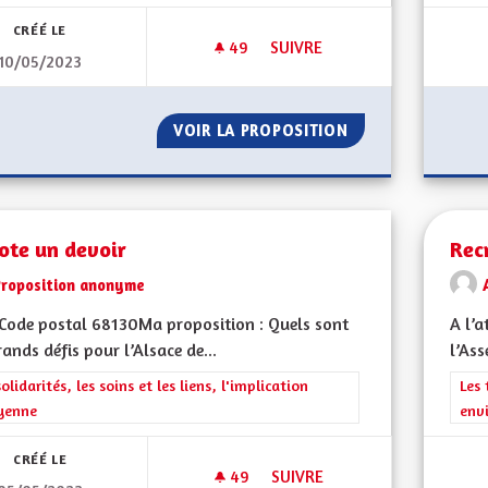
CRÉÉ LE
49
49 ABONNÉS
SUIVRE
10/05/2023
BILINGUISME ET ENSEIGNEME
VOIR LA PROPOSITION
BILINGUISME ET
ote un devoir
Rec
Proposition anonyme
Code postal 68130Ma proposition : Quels sont
A l’a
rands défis pour l’Alsace de...
l’Ass
rer les résultats de la catégorie : Les solidarités, les soins et les liens, 
solidarités, les soins et les liens, l'implication
Filt
Les 
yenne
env
CRÉÉ LE
49
49 ABONNÉS
SUIVRE