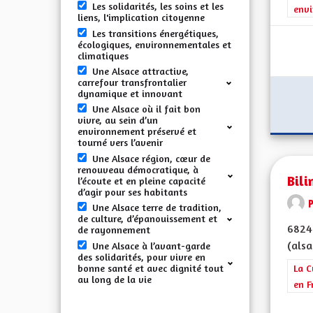
Les solidarités, les soins et les
envi
liens, l'implication citoyenne
Les transitions énergétiques,
écologiques, environnementales et
climatiques
Une Alsace attractive,
carrefour transfrontalier
dynamique et innovant
Une Alsace où il fait bon
vivre, au sein d’un
environnement préservé et
tourné vers l’avenir
Une Alsace région, cœur de
renouveau démocratique, à
Bil
l’écoute et en pleine capacité
d’agir pour ses habitants
Une Alsace terre de tradition,
de culture, d’épanouissement et
68240
de rayonnement
(alsa
Une Alsace à l’avant-garde
des solidarités, pour vivre en
bonne santé et avec dignité tout
Filt
La C
au long de la vie
en F