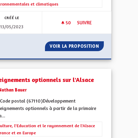
ironnementales et climatiques
CRÉÉ LE
50
50 ABONNÉS
SUIVRE
13/05/2023
 À PROXIMITÉ DES GARES ET DES LIGNES DE BUS FRÉQUENTES
PRODUCTION D'ÉLECTRICITÉ 
VELOPPEMENT À PROXIMITÉ DES GARES ET DES LIGNES DE BU
VOIR LA PROPOSITION
PRODUCTION D'É
eignements optionnels sur l'Alsace
Nathan Bauer
Code postal (67110)Développement
eignements optionnels à partir de la primaire
...
ment de l'Alsace en France et en Europe
rer les résultats de la catégorie : La Culture, l'Education et le rayonne
ulture, l'Education et le rayonnement de l'Alsace
rance et en Europe