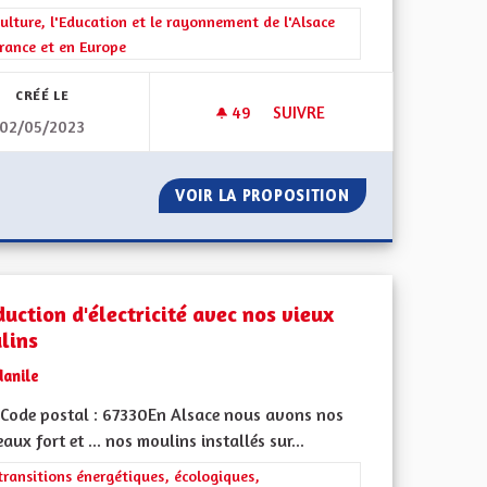
rer les résultats de la catégorie : La Culture, l'Education et le rayonne
ulture, l'Education et le rayonnement de l'Alsace
rance et en Europe
CRÉÉ LE
49
49 ABONNÉS
SUIVRE
02/05/2023
ENIR SERIEN
LIEUX D'APPRENTISSAGE DE L'
 POUR UN AVENIR SERIEN
VOIR LA PROPOSITION
LIEUX D'APPRENT
duction d'électricité avec nos vieux
lins
danile
Code postal : 67330En Alsace nous avons nos
aux fort et ... nos moulins installés sur...
iques, environnementales et climatiques
rer les résultats de la catégorie : Les transitions énergétiques, écolog
transitions énergétiques, écologiques,