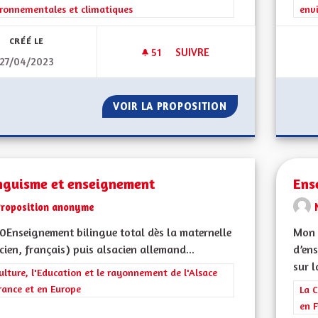
ronnementales et climatiques
env
CRÉÉ LE
51
51 ABONNÉS
SUIVRE
27/04/2023
FAVORISER LE DÉVELOPPEMENT
VOIR LA PROPOSITION
FAVORISER LE DÉ
inguisme et enseignement
Ens
Proposition anonyme
Enseignement bilingue total dès la maternelle
Mon 
cien, français) puis alsacien allemand...
d’ens
sur la
rer les résultats de la catégorie : La Culture, l'Education et le rayonne
ulture, l'Education et le rayonnement de l'Alsace
rance et en Europe
Filt
La C
en F