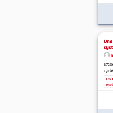
Une 
sys
E
67230
systé
Filt
Les 
envi