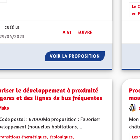
Filt
La C
en F
CRÉÉ LE
51
51 ABONNÉS
SUIVRE
29/04/2023
SAUVER L'ALSACE POUR UN AV
VOIR LA PROPOSITION
SAUVER L'ALSACE
riser le développement à proximité
Pro
gares et des lignes de bus fréquentes
mou
Mako
ode postal : 67000Ma proposition : Favoriser
Mon 
veloppement (nouvelles habitations,...
châte
rer les résultats de la catégorie : Les transitions énergétiques, écolog
transitions énergétiques, écologiques,
Filt
Les 