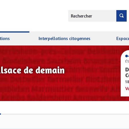
Rechercher
tions
Interpellations citoyennes
Espace
ÉT
Alsace de demain
D
C
1
V