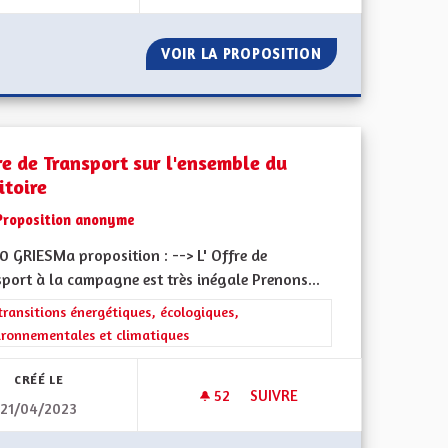
ISE EN CHARGE ET LE SOUTIEN FINANCIER AUX PERSONNES D
VOIR LA PROPOSITION
COOFFICIALITÉ D
re de Transport sur l'ensemble du
itoire
Proposition anonyme
0 GRIESMa proposition : --> L' Offre de
port à la campagne est très inégale Prenons...
iques, environnementales et climatiques
rer les résultats de la catégorie : Les transitions énergétiques, écolog
transitions énergétiques, écologiques,
ironnementales et climatiques
CRÉÉ LE
52
52 ABONNÉS
SUIVRE
21/04/2023
 AUX RISQUES SYSTÉMIQUES
OFFRE DE TRANSPORT SUR L'