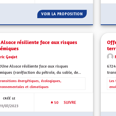
VOIR LA PROPOSITION
AMÉLIORER LA PR
Alsace résiliente face aux risques
Off
témiques
terr
ric Goujot
Une Alsace résiliente face aux risques
6724
miques (raréfaction du pétrole, du sable, de...
trans
rer les résultats de la catégorie : Les transitions énergétiques, écolog
transitions énergétiques, écologiques,
Filt
Les 
ronnementales et climatiques
env
CRÉÉ LE
50
50 ABONNÉS
SUIVRE
11/07/2023
UNE ALSACE RÉSILIENTE FACE