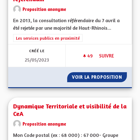
Proposition anonyme
En 2013, la consultation référendaire du 7 avril a
été rejetée par une majorité de Haut-Rhinois...
Filtrer les résultats de la catégorie : Les services publics en pro
Les services publics en proximité
CRÉÉ LE
49
49 ABONNÉS
SUIVRE
25/05/2023
MODE DE CONSULTA
VOIR LA PROPOSITION
MODE D
Dynamique Territoriale et visibilité de la
CeA
Proposition anonyme
Mon Code postal (ex : 68 000) : 67 000- Groupe