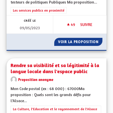
testeurs de politiques Publiques Ma proposition...
Filtrer les résultats de la catégorie : Les services publics en pro
Les services publics en proximité
CRÉÉ LE
49
49 ABONNÉS
SUIVRE
09/05/2023
DYNAMIQUE TERRITO
VOIR LA PROPOSITION
DYNAMIQ
Rendre sa visibilité et sa légitimité à la
langue locale dans l'espace public
Proposition anonyme
Mon Code postal (ex : 68 000) : 67000Ma
proposition : Quels sont les grands défis pour
l’Alsace...
Filtrer les résultats de la catégorie : La Culture, l'Education e
La Culture, l'Education et le rayonnement de l'Alsace