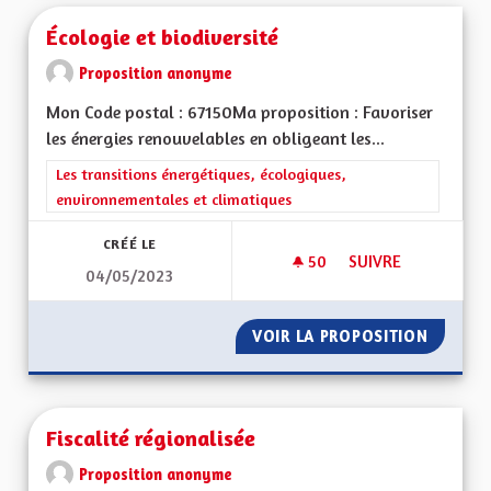
Écologie et biodiversité
Proposition anonyme
Mon Code postal : 67150Ma proposition : Favoriser
les énergies renouvelables en obligeant les...
Filtrer les résultats de la catégorie : Les transitions énergéti
Les transitions énergétiques, écologiques,
environnementales et climatiques
CRÉÉ LE
50
50 ABONNÉS
SUIVRE
04/05/2023
ÉCOLOGIE ET BIODI
VOIR LA PROPOSITION
ÉCOLOG
Fiscalité régionalisée
Proposition anonyme