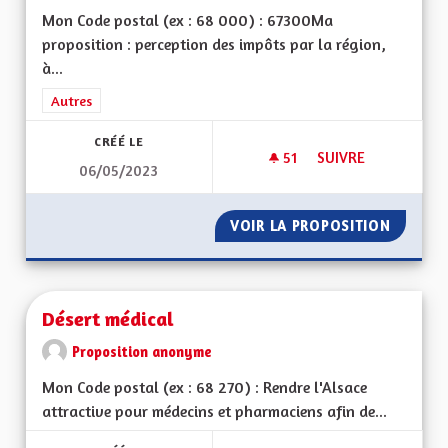
Mon Code postal (ex : 68 000) : 67300Ma
proposition : perception des impôts par la région,
à...
Filtrer les résultats de la catégorie : Autres
Autres
CRÉÉ LE
51
51 ABONNÉS
SUIVRE
06/05/2023
FISCALITÉ RÉGIONA
VOIR LA PROPOSITION
FISCALI
Désert médical
Proposition anonyme
Mon Code postal (ex : 68 270) : Rendre l'Alsace
attractive pour médecins et pharmaciens afin de...