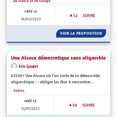
en France et en Europe
CRÉÉ LE
52
52 ABONNÉS
SUIVRE
18/04/2023
LANGUE ET CULTUR
VOIR LA PROPOSITION
LANGUE
Une Alsace démocratique sans oligarchie
Eric Goujot
67230+ Une Alsace où l'on sorte de la démocratie
oligarchique : - obliger les élus à rencontrer...
Filtrer les résultats de la catégorie : Autres
Autres
CRÉÉ LE
50
50 ABONNÉS
SUIVRE
11/07/2023
UNE ALSACE DÉMOC