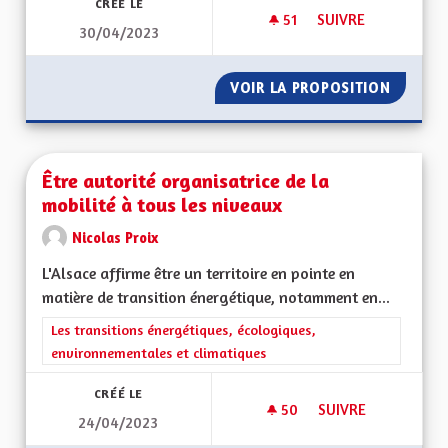
CRÉÉ LE
51
51 ABONNÉS
SUIVRE
30/04/2023
DÉSERT MÉDICAL
VOIR LA PROPOSITION
DÉSERT
Être autorité organisatrice de la
mobilité à tous les niveaux
Nicolas Proix
L'Alsace affirme être un territoire en pointe en
matière de transition énergétique, notamment en...
Filtrer les résultats de la catégorie : Les transitions énergéti
Les transitions énergétiques, écologiques,
environnementales et climatiques
CRÉÉ LE
50
50 ABONNÉS
SUIVRE
24/04/2023
ÊTRE AUTORITÉ ORG