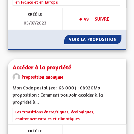
en France et en Europe
CRÉÉ LE
49
49 ABONNÉS
SUIVRE
05/07/2023
RENDRE SA VISIBILI
VOIR LA PROPOSITION
RENDRE 
Accéder à la propriété
Proposition anonyme
Mon Code postal (ex : 68 000) : 68920Ma
proposition : Comment pouvoir accéder à la
propriété à...
Filtrer les résultats de la catégorie : Les transitions énergéti
Les transitions énergétiques, écologiques,
environnementales et climatiques
CRÉÉ LE