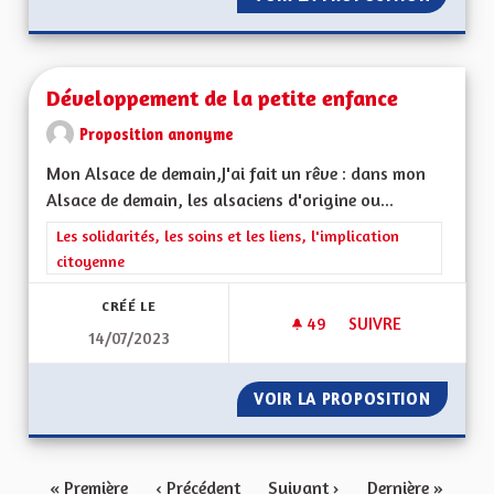
Développement de la petite enfance
Proposition anonyme
Mon Alsace de demain,J'ai fait un rêve : dans mon
Alsace de demain, les alsaciens d'origine ou...
Filtrer les résultats de la catégorie : Les solidarités, les soins e
Les solidarités, les soins et les liens, l'implication
citoyenne
CRÉÉ LE
49
49 ABONNÉS
SUIVRE
14/07/2023
DÉVELOPPEMENT DE 
VOIR LA PROPOSITION
DÉVELO
« Première
‹ Précédent
Suivant ›
Dernière »