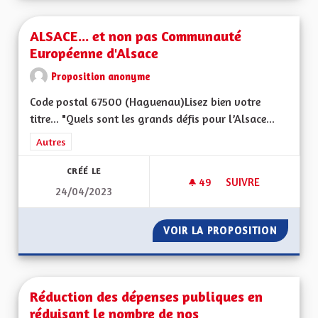
ALSACE... et non pas Communauté
Européenne d'Alsace
Proposition anonyme
Code postal 67500 (Haguenau)Lisez bien votre
titre... "Quels sont les grands défis pour l’Alsace...
Filtrer les résultats de la catégorie : Autres
Autres
CRÉÉ LE
49
49 ABONNÉS
SUIVRE
24/04/2023
ALSACE... ET NON
VOIR LA PROPOSITION
ALSACE
Réduction des dépenses publiques en
réduisant le nombre de nos