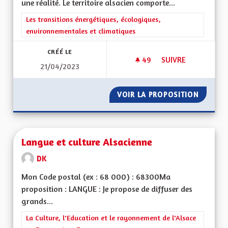
une réalité. Le territoire alsacien comporte...
Filtrer les résultats de la catégorie : Les transitions énergéti
Les transitions énergétiques, écologiques,
environnementales et climatiques
CRÉÉ LE
49
49 ABONNÉS
SUIVRE
21/04/2023
FAIRE DE L'ALSACE 
VOIR LA PROPOSITION
FAIRE D
Langue et culture Alsacienne
DK
Mon Code postal (ex : 68 000) : 68300Ma
proposition : LANGUE : Je propose de diffuser des
grands...
Filtrer les résultats de la catégorie : La Culture, l'Education e
La Culture, l'Education et le rayonnement de l'Alsace