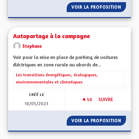
VOIR LA PROPOSITION
UNE AL
Autopartage à la campagne
Stephane
Voir pour la mise en place de parking de voitures
éléctriques en zone rurale au abords de...
Filtrer les résultats de la catégorie : Les transitions énergéti
Les transitions énergétiques, écologiques,
environnementales et climatiques
CRÉÉ LE
50
50 ABONNÉS
SUIVRE
10/05/2023
AUTOPARTAGE À LA
VOIR LA PROPOSITION
AUTOPA