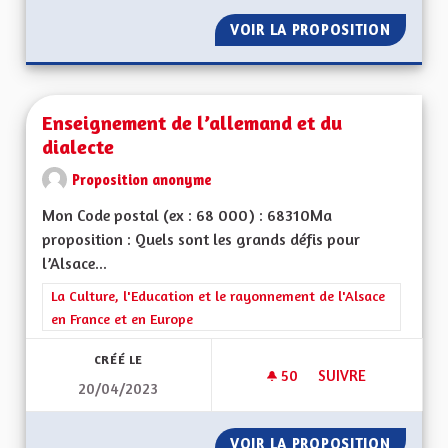
VOIR LA PROPOSITION
ÊTRE A
Enseignement de l’allemand et du
dialecte
Proposition anonyme
Mon Code postal (ex : 68 000) : 68310Ma
proposition : Quels sont les grands défis pour
l’Alsace...
Filtrer les résultats de la catégorie : La Culture, l'Education e
La Culture, l'Education et le rayonnement de l'Alsace
en France et en Europe
CRÉÉ LE
50
50 ABONNÉS
SUIVRE
20/04/2023
ENSEIGNEMENT DE L
VOIR LA PROPOSITION
ENSEIG