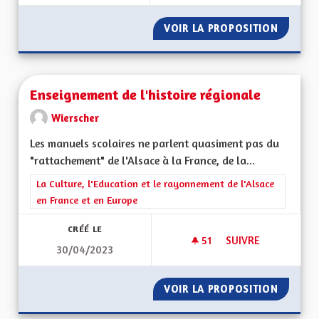
VOIR LA PROPOSITION
CRÉATI
Enseignement de l'histoire régionale
Wierscher
Les manuels scolaires ne parlent quasiment pas du
"rattachement" de l'Alsace à la France, de la...
Filtrer les résultats de la catégorie : La Culture, l'Education e
La Culture, l'Education et le rayonnement de l'Alsace
en France et en Europe
CRÉÉ LE
51
51 ABONNÉS
SUIVRE
30/04/2023
ENSEIGNEMENT DE 
VOIR LA PROPOSITION
ENSEIG