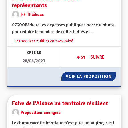
représentants
J-F Thiébaux
67600Réduire les dépenses publiques passe d'abord
par réduire le nombre de collectivités et...
Filtrer les résultats de la catégorie : Les services publics en pro
Les services publics en proximité
CRÉÉ LE
51
51 ABONNÉS
SUIVRE
28/04/2023
RÉDUCTION DES DÉ
VOIR LA PROPOSITION
RÉDUCT
Faire de l'Alsace un territoire résilient
Proposition anonyme
Le changement climatique n'est plus un mythe, c'est