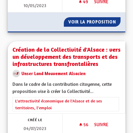
49
49 ABONNÉS
SUIVRE
10/05/2023
ACCÉDER À LA PROP
VOIR LA PROPOSITION
ACCÉDE
Création de la Collectivité d'Alsace : vers
un développement des transports et des
infrastructures transfrontalières
Unser Land Mouvement Alsacien
Dans le cadre de la contribution citoyenne, cette
proposition vise à créer la Collectivité...
Filtrer les résultats de la catégorie : L'attractivité économique 
L'attractivité économique de l'Alsace et de ses
territoires, l'emploi
CRÉÉ LE
56
56 ABONNÉS
SUIVRE
04/07/2023
CRÉATION DE LA CO