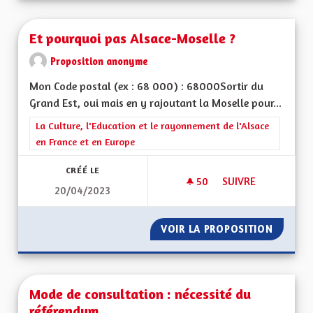
Et pourquoi pas Alsace-Moselle ?
Proposition anonyme
Mon Code postal (ex : 68 000) : 68000Sortir du
Grand Est, oui mais en y rajoutant la Moselle pour...
Filtrer les résultats de la catégorie : La Culture, l'Education e
La Culture, l'Education et le rayonnement de l'Alsace
en France et en Europe
CRÉÉ LE
50
50 ABONNÉS
SUIVRE
20/04/2023
ET POURQUOI PAS 
VOIR LA PROPOSITION
ET POU
Mode de consultation : nécessité du
référendum