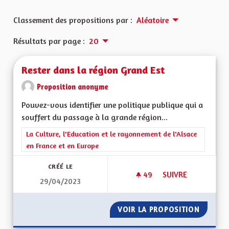
Classement des propositions par :
Aléatoire
Résultats par page :
20
Rester dans la région Grand Est
Proposition anonyme
Pouvez-vous identifier une politique publique qui a
souffert du passage à la grande région...
Filtrer les résultats de la catégorie : La Culture, l'Education e
La Culture, l'Education et le rayonnement de l'Alsace
en France et en Europe
CRÉÉ LE
49
49 ABONNÉS
SUIVRE
29/04/2023
RESTER DANS LA R
VOIR LA PROPOSITION
RESTER