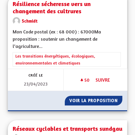
Résilience sécheresse vers un
changement des cultrures
Schmidt
Mon Code postal (ex : 68 000) : 67000Ma
proposition : soutenir un changement de
l'agriculture...
Filtrer les résultats de la catégorie : Les transitions énergéti
Les transitions énergétiques, écologiques,
environnementales et climatiques
CRÉÉ LE
50
50 ABONNÉS
SUIVRE
23/04/2023
RÉSILIENCE SÉCHE
VOIR LA PROPOSITION
RÉSILI
Réseaux cyclables et transports sundgau