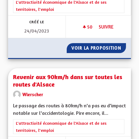
Filtrer les résultats de la catégorie : L'attractivité économique 
L'attractivité économique de l'Alsace et de ses
territoires, l'emploi
CRÉÉ LE
50
50 ABONNÉS
SUIVRE
24/04/2023
REVENU UNIVERSEL
VOIR LA PROPOSITION
REVENU
Revenir aux 90km/h dans sur toutes les
routes d'Alsace
Wierscher
Le passage des routes à 80km/h n'a pas eu d'impact
notable sur l'accidentologie. Pire encore, il...
Filtrer les résultats de la catégorie : L'attractivité économique 
L'attractivité économique de l'Alsace et de ses
territoires, l'emploi