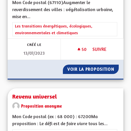
Mon Code postal (67110) Augmenter le
reverdissement des villes : végétalisation urbaine,
mise en...
Filtrer les résultats de la catégorie : Les transitions énergéti
Les transitions énergétiques, écologiques,
environnementales et climatiques
CRÉÉ LE
50
50 ABONNÉS
SUIVRE
13/07/2023
REVERDISSEMENT DE
VOIR LA PROPOSITION
REVERD
Revenu universel
Proposition anonyme
Mon Code postal (ex : 68 000) : 67200Ma
proposition : Le défi est de faire vivre tous les...