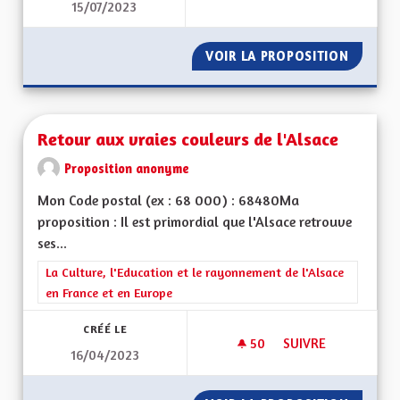
15/07/2023
RETOUR DE LA RÉGI
VOIR LA PROPOSITION
RETOUR
Retour aux vraies couleurs de l'Alsace
Proposition anonyme
Mon Code postal (ex : 68 000) : 68480Ma
proposition : Il est primordial que l'Alsace retrouve
ses...
Filtrer les résultats de la catégorie : La Culture, l'Education e
La Culture, l'Education et le rayonnement de l'Alsace
en France et en Europe
CRÉÉ LE
50
50 ABONNÉS
SUIVRE
16/04/2023
RETOUR AUX VRAIE