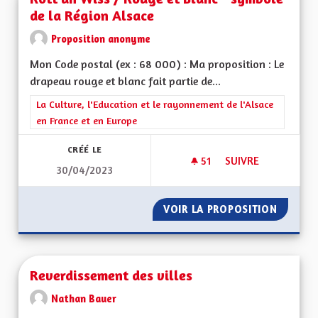
de la Région Alsace
Proposition anonyme
Mon Code postal (ex : 68 000) : Ma proposition : Le
drapeau rouge et blanc fait partie de...
Filtrer les résultats de la catégorie : La Culture, l'Education e
La Culture, l'Education et le rayonnement de l'Alsace
en France et en Europe
CRÉÉ LE
51
51 ABONNÉS
SUIVRE
30/04/2023
ROTT UN WISS / RO
VOIR LA PROPOSITION
ROTT U
Reverdissement des villes
Nathan Bauer