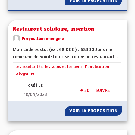
VOIR LA PROPOSITION
RESTER
Restaurant solidaire, insertion
Proposition anonyme
Mon Code postal (ex : 68 000) : 68300Dans ma
commune de Saint-Louis se trouve un restaurant...
Filtrer les résultats de la catégorie : Les solidarités, les soins e
Les solidarités, les soins et les liens, l'implication
citoyenne
CRÉÉ LE
50
50 ABONNÉS
SUIVRE
18/04/2023
RESTAURANT SOLIDA
VOIR LA PROPOSITION
RESTAU