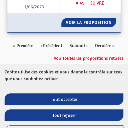
49
49 ABONNÉS
SUIVRE
11/06/2023
RENFORCEMENT DES
VOIR LA PROPOSITION
RENFOR
« Première
‹ Précédent
Suivant ›
Dernière »
Voir toutes les propositions retirées
Ce site utilise des cookies et vous donne le contrôle sur ceux
Protection des Données
Charte de contribution
que vous souhaitez activer
Mentions légales
FAQ
CGU
Droit d’interpellation citoyenne : comment ça marche ?
Télécharger les fichiers Open Data
Tout accepter
Entre vos mains - Collectivité européenne 
Entre vos mains - Collectivité euro
Entre vos mains - Collectivité
Entre vos mains - Collect
Tout refuser
Site réalisé par
Open Source Politics
grâce au
logiciel libre
(Lien externe)
Decidim
.