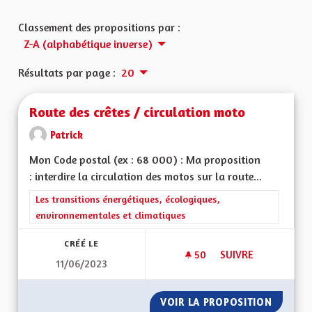
Classement des propositions par :
Z-A (alphabétique inverse)
Résultats par page :
20
Route des crêtes / circulation moto
Patrick
Mon Code postal (ex : 68 000) : Ma proposition
: interdire la circulation des motos sur la route...
Filtrer les résultats de la catégorie : Les transitions énergéti
Les transitions énergétiques, écologiques,
environnementales et climatiques
CRÉÉ LE
50
50 ABONNÉS
SUIVRE
11/06/2023
ROUTE DES CRÊTES
VOIR LA PROPOSITION
ROUTE 