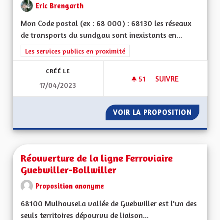
Eric Brengarth
Mon Code postal (ex : 68 000) : 68130 les réseaux
de transports du sundgau sont inexistants en...
Filtrer les résultats de la catégorie : Les services publics en pro
Les services publics en proximité
CRÉÉ LE
51
51 ABONNÉS
SUIVRE
17/04/2023
RÉSEAUX CYCLABLE
VOIR LA PROPOSITION
RÉSEAU
Réouverture de la ligne Ferroviaire
Guebwiller-Bollwiller
Proposition anonyme
68100 MulhouseLa vallée de Guebwiller est l'un des
seuls territoires dépourvu de liaison...