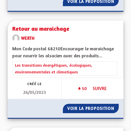
VOIR LA PROPOSITION
RETOUR
Retour au maraichage
WERTH
Mon Code postal 68210Encourager le maraichage
pour nourrir les alsacien avec des produits...
Filtrer les résultats de la catégorie : Les transitions énergéti
Les transitions énergétiques, écologiques,
environnementales et climatiques
CRÉÉ LE
50
50 ABONNÉS
SUIVRE
26/05/2023
RETOUR AU MARAI
VOIR LA PROPOSITION
RETOUR