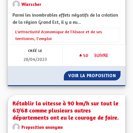
Wierscher
Parmi les inombrables effets négatifs de la création
de la région Grand Est, il y a eu...
Filtrer les résultats de la catégorie : L'attractivité économique 
L'attractivité économique de l'Alsace et de ses
territoires, l'emploi
CRÉÉ LE
50
50 ABONNÉS
SUIVRE
28/04/2023
RÉTABLIR LES ZONE
VOIR LA PROPOSITION
RÉTABL
Rétablir la vitesse à 90 km/h sur tout le
67/68 comme plusieurs autres
départements ont eu le courage de faire.
Proposition anonyme