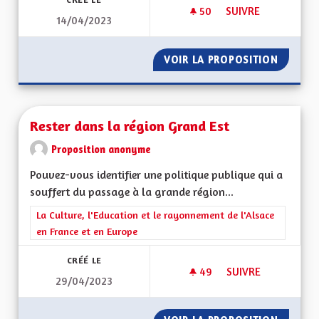
50
50 ABONNÉS
SUIVRE
14/04/2023
RESTONS DANS GRA
VOIR LA PROPOSITION
RESTON
Rester dans la région Grand Est
Proposition anonyme
Pouvez-vous identifier une politique publique qui a
souffert du passage à la grande région...
Filtrer les résultats de la catégorie : La Culture, l'Education e
La Culture, l'Education et le rayonnement de l'Alsace
en France et en Europe
CRÉÉ LE
49
49 ABONNÉS
SUIVRE
29/04/2023
RESTER DANS LA R