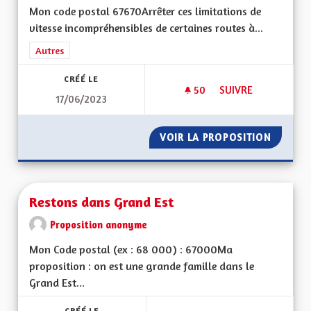
Mon code postal 67670Arrêter ces limitations de
vitesse incompréhensibles de certaines routes à...
Filtrer les résultats de la catégorie : Autres
Autres
CRÉÉ LE
50
50 ABONNÉS
SUIVRE
17/06/2023
RÉTABLIR LA VITES
VOIR LA PROPOSITION
RÉTABL
Restons dans Grand Est
Proposition anonyme
Mon Code postal (ex : 68 000) : 67000Ma
proposition : on est une grande famille dans le
Grand Est...
CRÉÉ LE