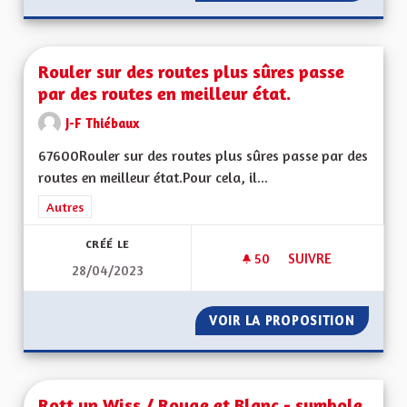
Rouler sur des routes plus sûres passe
par des routes en meilleur état.
J-F Thiébaux
67600Rouler sur des routes plus sûres passe par des
routes en meilleur état.Pour cela, il...
Filtrer les résultats de la catégorie : Autres
Autres
CRÉÉ LE
50
50 ABONNÉS
SUIVRE
28/04/2023
ROULER SUR DES RO
VOIR LA PROPOSITION
ROULER
Rott un Wiss / Rouge et Blanc - symbole