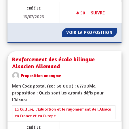
CRÉÉ LE
50
50 ABONNÉS
SUIVRE
13/07/2023
RÉNOVATION ET IS
VOIR LA PROPOSITION
RÉNOVA
Renforcement des école bilingue
Alsacien Allemand
Proposition anonyme
Mon Code postal (ex : 68 000) : 67700Ma
proposition : Quels sont les grands défis pour
l’Alsace...
Filtrer les résultats de la catégorie : La Culture, l'Education e
La Culture, l'Education et le rayonnement de l'Alsace
en France et en Europe
CRÉÉ LE