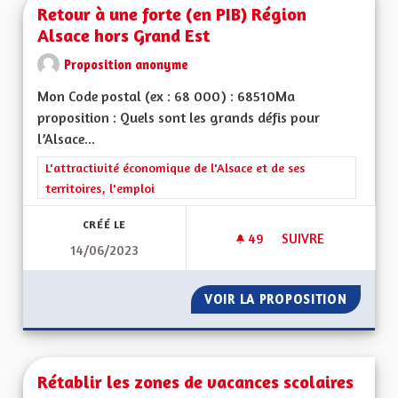
Retour à une forte (en PIB) Région
Alsace hors Grand Est
Proposition anonyme
Mon Code postal (ex : 68 000) : 68510Ma
proposition : Quels sont les grands défis pour
l’Alsace...
Filtrer les résultats de la catégorie : L'attractivité économique 
L'attractivité économique de l'Alsace et de ses
territoires, l'emploi
CRÉÉ LE
49
49 ABONNÉS
SUIVRE
14/06/2023
RETOUR À UNE FORT
VOIR LA PROPOSITION
RETOUR
Rétablir les zones de vacances scolaires