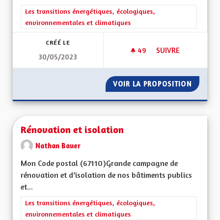
Filtrer les résultats de la catégorie : Les transitions énergéti
Les transitions énergétiques, écologiques,
environnementales et climatiques
CRÉÉ LE
49
49 ABONNÉS
SUIVRE
30/05/2023
RÉOUVERTURE DE L
VOIR LA PROPOSITION
RÉOUVE
Rénovation et isolation
Nathan Bauer
Mon Code postal (67110)Grande campagne de
rénovation et d’isolation de nos bâtiments publics
et...
Filtrer les résultats de la catégorie : Les transitions énergéti
Les transitions énergétiques, écologiques,
environnementales et climatiques