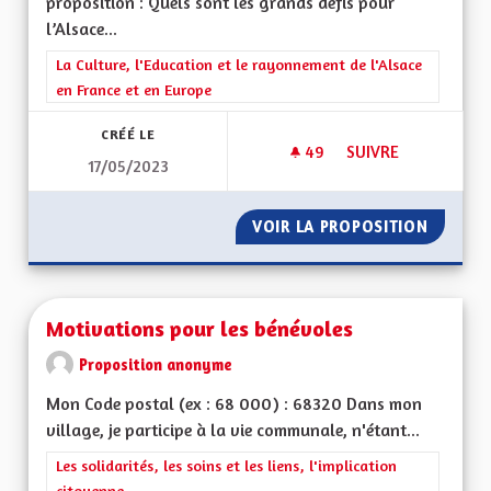
proposition : Quels sont les grands défis pour
l’Alsace...
Filtrer les résultats de la catégorie : La Culture, l'Education e
La Culture, l'Education et le rayonnement de l'Alsace
en France et en Europe
CRÉÉ LE
49
49 ABONNÉS
SUIVRE
17/05/2023
MOYENS POUR LES 
VOIR LA PROPOSITION
MOYENS
Motivations pour les bénévoles
Proposition anonyme
Mon Code postal (ex : 68 000) : 68320 Dans mon
village, je participe à la vie communale, n'étant...
Filtrer les résultats de la catégorie : Les solidarités, les soins e
Les solidarités, les soins et les liens, l'implication
citoyenne