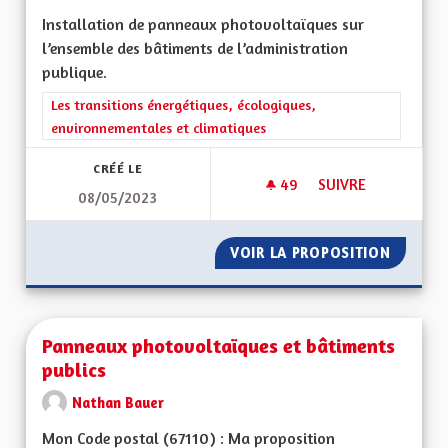
Installation de panneaux photovoltaïques sur
l’ensemble des bâtiments de l’administration
publique.
Filtrer les résultats de la catégorie : Les transitions énergéti
Les transitions énergétiques, écologiques,
environnementales et climatiques
CRÉÉ LE
49
49 ABONNÉS
SUIVRE
08/05/2023
PANNEAUX PHOTOV
VOIR LA PROPOSITION
PANNEA
Panneaux photovoltaïques et bâtiments
publics
Nathan Bauer
Mon Code postal (67110) : Ma proposition