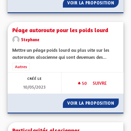
VOIR LA PROPOSITION
PERMET
Péage autoroute pour les poids lourd
Stephane
Mettre un péage poids lourd au plus vite sur les
autoroutes alsacienne qui sont devenues des...
Filtrer les résultats de la catégorie : Autres
Autres
CRÉÉ LE
50
50 ABONNÉS
SUIVRE
10/05/2023
PÉAGE AUTOROUTE 
VOIR LA PROPOSITION
PÉAGE 
Particularités alsaciennes