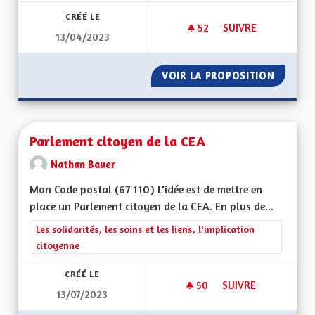
CRÉÉ LE
52
52 ABONNÉS
SUIVRE
13/04/2023
PARTENARIAT ALLE
VOIR LA PROPOSITION
PARTEN
Parlement citoyen de la CEA
Nathan Bauer
Mon Code postal (67 110) L'idée est de mettre en
place un Parlement citoyen de la CEA. En plus de...
Filtrer les résultats de la catégorie : Les solidarités, les soins e
Les solidarités, les soins et les liens, l'implication
citoyenne
CRÉÉ LE
50
50 ABONNÉS
SUIVRE
13/07/2023
PARLEMENT CITOYEN