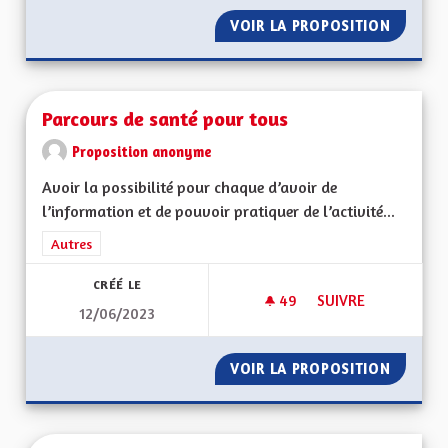
VOIR LA PROPOSITION
PARLEM
Parcours de santé pour tous
Proposition anonyme
Avoir la possibilité pour chaque d’avoir de
l’information et de pouvoir pratiquer de l’activité...
Filtrer les résultats de la catégorie : Autres
Autres
CRÉÉ LE
49
49 ABONNÉS
SUIVRE
12/06/2023
PARCOURS DE SANT
VOIR LA PROPOSITION
PARCOU