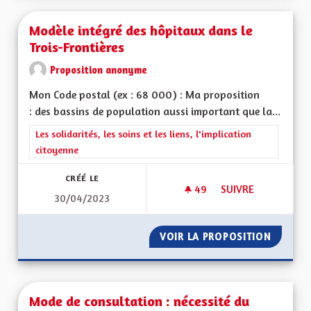
Modèle intégré des hôpitaux dans le
Trois-Frontières
Proposition anonyme
Mon Code postal (ex : 68 000) : Ma proposition
: des bassins de population aussi important que la...
Filtrer les résultats de la catégorie : Les solidarités, les soins e
Les solidarités, les soins et les liens, l'implication
citoyenne
CRÉÉ LE
49
49 ABONNÉS
SUIVRE
30/04/2023
MODÈLE INTÉGRÉ D
VOIR LA PROPOSITION
MODÈLE
Mode de consultation : nécessité du