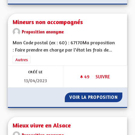
Mineurs non accompagnés
Proposition anonyme
Mon Code postal (ex : 60) : 67170Ma proposition
: Faire prendre en charge par l'état les frais de...
Filtrer les résultats de la catégorie : Autres
Autres
CRÉÉ LE
49
49 ABONNÉS
SUIVRE
13/04/2023
MINEURS NON ACC
VOIR LA PROPOSITION
MINEUR
Mieux vivre en Alsace