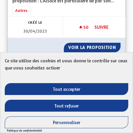
proposition : L'Alsace est particulière de par son...
Filtrer les résultats de la catégorie : Autres
Autres
CRÉÉ LE
50
50 ABONNÉS
SUIVRE
30/04/2023
MIEUX VIVRE DANS
VOIR LA PROPOSITION
MIEUX 
Ce site utilise des cookies et vous donne le contrôle sur ceux
que vous souhaitez activer
Micro Éolien Individuel
danile
Tout accepter
Mon Code postal : 67330Dernièrement j'ai remarqué
que nous avons de plus en plus de vent.Est-ce...
Tout refuser
Filtrer les résultats de la catégorie : Les transitions énergéti
Les transitions énergétiques, écologiques,
environnementales et climatiques
Personnaliser
Politique de confidentialité
CRÉÉ LE