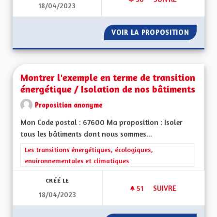
18/04/2023
MONTRER L'EXEMPL
VOIR LA PROPOSITION
MONTRE
Montrer l'exemple en terme de transition
énergétique / Isolation de nos bâtiments
Proposition anonyme
Mon Code postal : 67600 Ma proposition : Isoler
tous les bâtiments dont nous sommes...
Filtrer les résultats de la catégorie : Les transitions énergéti
Les transitions énergétiques, écologiques,
environnementales et climatiques
CRÉÉ LE
51
51 ABONNÉS
SUIVRE
18/04/2023
MONTRER L'EXEMPL