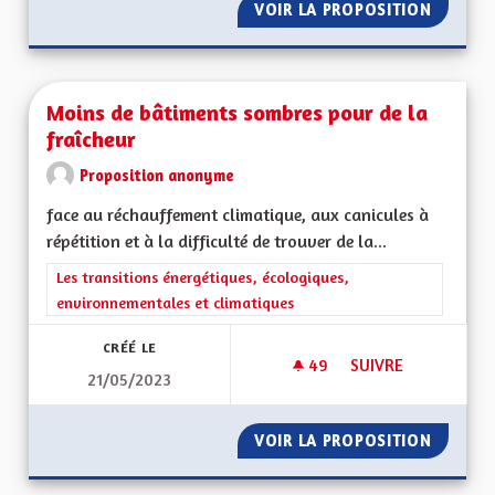
VOIR LA PROPOSITION
MONTRE
Moins de bâtiments sombres pour de la
fraîcheur
Proposition anonyme
face au réchauffement climatique, aux canicules à
répétition et à la difficulté de trouver de la...
Filtrer les résultats de la catégorie : Les transitions énergéti
Les transitions énergétiques, écologiques,
environnementales et climatiques
CRÉÉ LE
49
49 ABONNÉS
SUIVRE
21/05/2023
MOINS DE BÂTIMEN
VOIR LA PROPOSITION
MOINS 