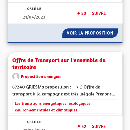
CRÉÉ LE
50
50 ABONNÉS
SUIVRE
21/04/2023
OUVERTURE ET TO
VOIR LA PROPOSITION
OUVERT
Offre de Transport sur l'ensemble du
territoire
Proposition anonyme
67240 GRIESMa proposition : --> L' Offre de
transport à la campagne est très inégale Prenons...
Filtrer les résultats de la catégorie : Les transitions énergéti
Les transitions énergétiques, écologiques,
environnementales et climatiques
CRÉÉ LE
52
52 ABONNÉS
SUIVRE