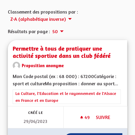
Classement des propositions par :
Z-A (alphabétique inverse)
Résultats par page :
50
Permettre à tous de pratiquer une
activité sportive dans un club fédéré
Proposition anonyme
Mon Code postal (ex : 68 000) : 67200Catégorie :
sport et cultureMa proposition : donner au sport...
Filtrer les résultats de la catégorie : La Culture, l'Education e
La Culture, l'Education et le rayonnement de l'Alsace
en France et en Europe
CRÉÉ LE
49
49 ABONNÉS
SUIVRE
29/06/2023
PERMETTRE À TOUS 