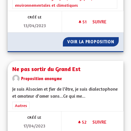
environnementales et climatiques
CRÉÉ LE
51
51 ABONNÉS
SUIVRE
13/04/2023
NE PLUS ACCEPTER
VOIR LA PROPOSITION
NE PLU
Ne pas sortir du Grand Est
Proposition anonyme
Je suis Alsacien et fier de l'être, je suis dialectophone
et amateur d'amer sans...Ce qui me...
Filtrer les résultats de la catégorie : Autres
Autres
CRÉÉ LE
52
52 ABONNÉS
SUIVRE
17/04/2023
NE PAS SORTIR DU 