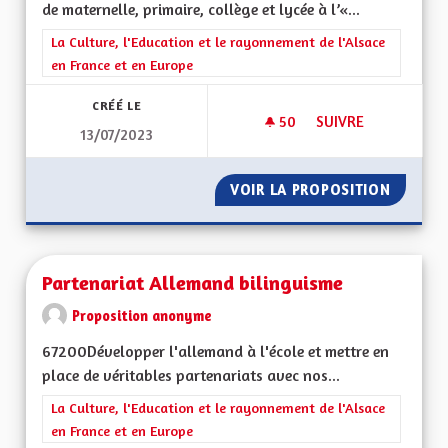
de maternelle, primaire, collège et lycée à l’«...
Filtrer les résultats de la catégorie : La Culture, l'Education e
La Culture, l'Education et le rayonnement de l'Alsace
en France et en Europe
CRÉÉ LE
50
50 ABONNÉS
SUIVRE
13/07/2023
PARTICIPATION SCOL
VOIR LA PROPOSITION
PARTICI
Partenariat Allemand bilinguisme
Proposition anonyme
67200Développer l'allemand à l'école et mettre en
place de véritables partenariats avec nos...
Filtrer les résultats de la catégorie : La Culture, l'Education e
La Culture, l'Education et le rayonnement de l'Alsace
en France et en Europe