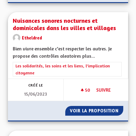
Nuisances sonores nocturnes et
dominicales dans les villes et villages
Etheldred
Bien vivre ensemble c'est respecter les autres. Je
propose des contrôles aleatoires plus...
Filtrer les résultats de la catégorie : Les solidarités, les soins e
Les solidarités, les soins et les liens, l'implication
citoyenne
CRÉÉ LE
50
50 ABONNÉS
SUIVRE
15/06/2023
NUISANCES SONORES
VOIR LA PROPOSITION
NUISAN