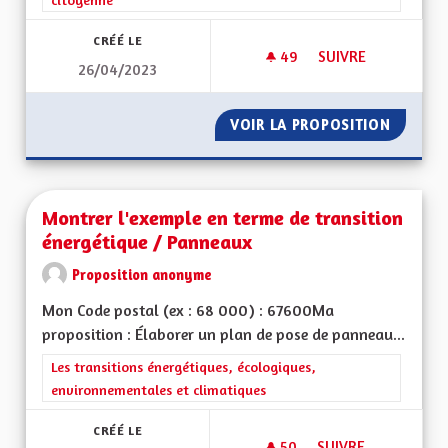
CRÉÉ LE
49
49 ABONNÉS
SUIVRE
26/04/2023
MOTIVATIONS POUR
VOIR LA PROPOSITION
MOTIVA
Montrer l'exemple en terme de transition
énergétique / Panneaux
Proposition anonyme
Mon Code postal (ex : 68 000) : 67600Ma
proposition : Élaborer un plan de pose de panneau...
Filtrer les résultats de la catégorie : Les transitions énergéti
Les transitions énergétiques, écologiques,
environnementales et climatiques
CRÉÉ LE
50
50 ABONNÉS
SUIVRE