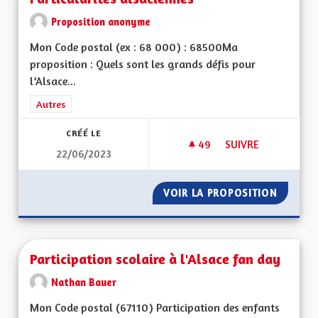
Proposition anonyme
Mon Code postal (ex : 68 000) : 68500Ma
proposition : Quels sont les grands défis pour
l’Alsace...
Filtrer les résultats de la catégorie : Autres
Autres
CRÉÉ LE
49
49 ABONNÉS
SUIVRE
22/06/2023
PARTICULARITÉS AL
VOIR LA PROPOSITION
PARTIC
Participation scolaire à l'Alsace fan day
Nathan Bauer
Mon Code postal (67110) Participation des enfants