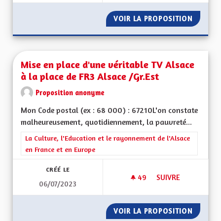
VOIR LA PROPOSITION
MISE EN
Mise en place d'une véritable TV Alsace
à la place de FR3 Alsace /Gr.Est
Proposition anonyme
Mon Code postal (ex : 68 000) : 67210L'on constate
malheureusement, quotidiennement, la pauvreté...
Filtrer les résultats de la catégorie : La Culture, l'Education e
La Culture, l'Education et le rayonnement de l'Alsace
en France et en Europe
CRÉÉ LE
49
49 ABONNÉS
SUIVRE
06/07/2023
MISE EN PLACE D'UN
VOIR LA PROPOSITION
MISE EN