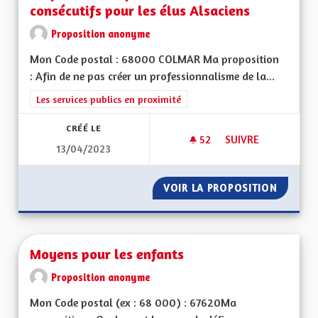
consécutifs pour les élus Alsaciens
Proposition anonyme
Mon Code postal : 68000 COLMAR Ma proposition
: Afin de ne pas créer un professionnalisme de la...
Filtrer les résultats de la catégorie : Les services publics en pro
Les services publics en proximité
CRÉÉ LE
52
52 ABONNÉS
SUIVRE
13/04/2023
NE PAS EXERCER PL
VOIR LA PROPOSITION
NE PAS
Moyens pour les enfants
Proposition anonyme
Mon Code postal (ex : 68 000) : 67620Ma