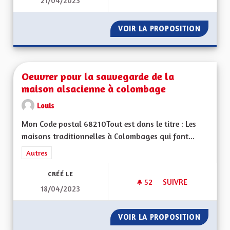
21/04/2023
OFFRE DE TRANSPOR
VOIR LA PROPOSITION
OFFRE 
Oeuvrer pour la sauvegarde de la
maison alsacienne à colombage
Louis
Mon Code postal 68210Tout est dans le titre : Les
maisons traditionnelles à Colombages qui font...
Filtrer les résultats de la catégorie : Autres
Autres
CRÉÉ LE
52
52 ABONNÉS
SUIVRE
18/04/2023
OEUVRER POUR LA 
VOIR LA PROPOSITION
OEUVRE