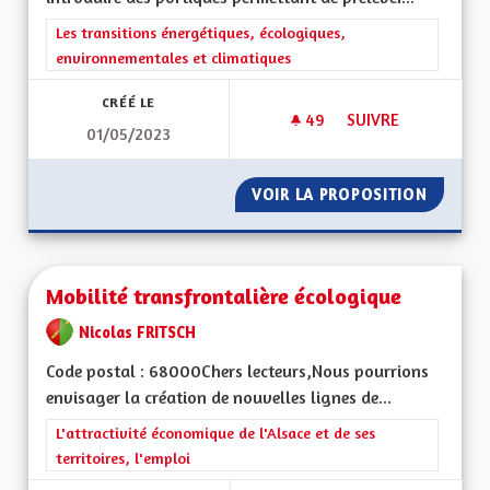
Filtrer les résultats de la catégorie : Les transitions énergéti
Les transitions énergétiques, écologiques,
environnementales et climatiques
CRÉÉ LE
49
49 ABONNÉS
SUIVRE
01/05/2023
MOBILITY PRICING
VOIR LA PROPOSITION
MOBILI
Mobilité transfrontalière écologique
Nicolas FRITSCH
Code postal : 68000Chers lecteurs,Nous pourrions
envisager la création de nouvelles lignes de...
Filtrer les résultats de la catégorie : L'attractivité économique 
L'attractivité économique de l'Alsace et de ses
territoires, l'emploi