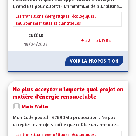
Grand Est pour avoir:1- un minimum de pluralisme...
Filtrer les résultats de la catégorie : Les transitions énergéti
Les transitions énergétiques, écologiques,
environnementales et climatiques
CRÉÉ LE
52
52 ABONNÉS
SUIVRE
19/04/2023
NON AU RETOUR EN
VOIR LA PROPOSITION
NON AU
Ne plus accepter n'importe quel projet en
matière d'énergie renouvelable
Marie Walter
Mon Code postal : 67690Ma proposition : Ne pas
accepter les projets coûte que coûte sans prendre...
Filtrer les résultats de la catégorie : Les transitions énergéti
Les transitions énergétiques, écologiques,