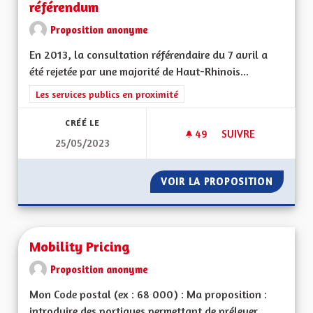
référendum
Proposition anonyme
En 2013, la consultation référendaire du 7 avril a
été rejetée par une majorité de Haut-Rhinois...
Filtrer les résultats de la catégorie : Les services publics en pro
Les services publics en proximité
CRÉÉ LE
49
49 ABONNÉS
SUIVRE
25/05/2023
MODE DE CONSULTA
VOIR LA PROPOSITION
MODE D
Mobility Pricing
Proposition anonyme
Mon Code postal (ex : 68 000) : Ma proposition :
introduire des portiques permettant de prélever...