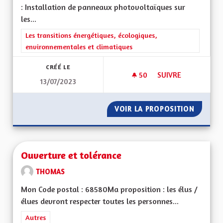
: Installation de panneaux photovoltaïques sur
les...
Filtrer les résultats de la catégorie : Les transitions énergéti
Les transitions énergétiques, écologiques,
environnementales et climatiques
CRÉÉ LE
50
50 ABONNÉS
SUIVRE
13/07/2023
PANNEAUX PHOTOVO
VOIR LA PROPOSITION
PANNEA
Ouverture et tolérance
THOMAS
Mon Code postal : 68580Ma proposition : les élus /
élues devront respecter toutes les personnes...
Filtrer les résultats de la catégorie : Autres
Autres