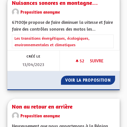
Nuisances sonores en montagne…
Proposition anonyme
67100Je propose de faire diminuer la vitesse et faire
faire des contrôles sonores des motos les...
Filtrer les résultats de la catégorie : Les transitions énergéti
Les transitions énergétiques, écologiques,
environnementales et climatiques
CRÉÉ LE
52
52 ABONNÉS
SUIVRE
13/04/2023
NUISANCES SONOR
VOIR LA PROPOSITION
NUISAN
Non au retour en arrière
Proposition anonyme
Heureusement que nous appartenons à la Région