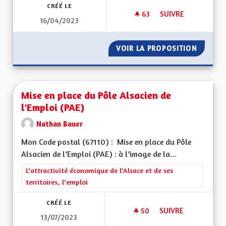
CRÉÉ LE
63
63 ABONNÉS
SUIVRE
16/04/2023
MOBILITÉ TRANSFR
VOIR LA PROPOSITION
MOBILI
Mise en place du Pôle Alsacien de
l'Emploi (PAE)
Nathan Bauer
Mon Code postal (67110) : Mise en place du Pôle
Alsacien de l’Emploi (PAE) : à l’image de la...
Filtrer les résultats de la catégorie : L'attractivité économique 
L'attractivité économique de l'Alsace et de ses
territoires, l'emploi
CRÉÉ LE
50
50 ABONNÉS
SUIVRE
13/07/2023
MISE EN PLACE DU P