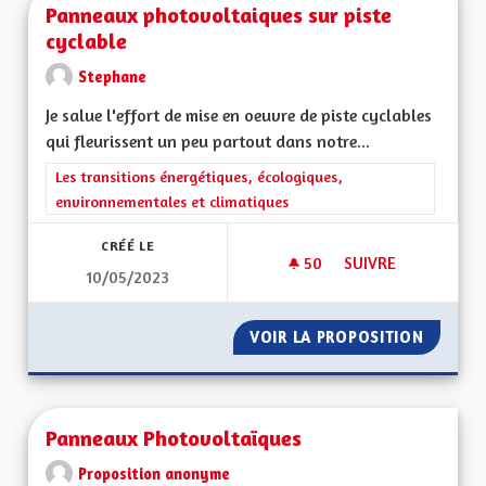
Panneaux photovoltaiques sur piste
cyclable
Stephane
Je salue l'effort de mise en oeuvre de piste cyclables
qui fleurissent un peu partout dans notre...
Filtrer les résultats de la catégorie : Les transitions énergéti
Les transitions énergétiques, écologiques,
environnementales et climatiques
CRÉÉ LE
50
50 ABONNÉS
SUIVRE
10/05/2023
PANNEAUX PHOTOVO
VOIR LA PROPOSITION
PANNEA
Panneaux Photovoltaïques
Proposition anonyme