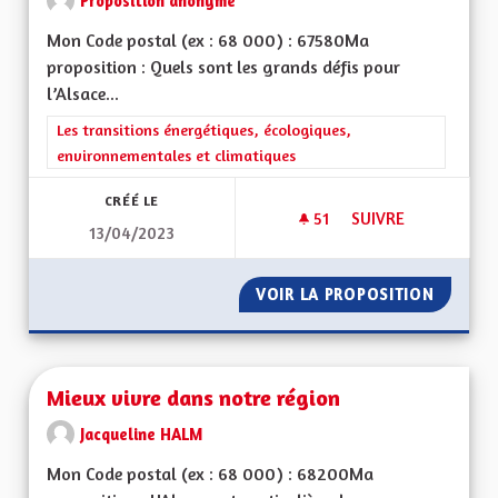
Proposition anonyme
Mon Code postal (ex : 68 000) : 67580Ma
proposition : Quels sont les grands défis pour
l’Alsace...
Filtrer les résultats de la catégorie : Les transitions énergéti
Les transitions énergétiques, écologiques,
environnementales et climatiques
CRÉÉ LE
51
51 ABONNÉS
SUIVRE
13/04/2023
MIEUX VIVRE EN AL
VOIR LA PROPOSITION
MIEUX 
Mieux vivre dans notre région
Jacqueline HALM
Mon Code postal (ex : 68 000) : 68200Ma