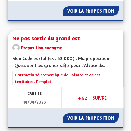
VOIR LA PROPOSITION
NE PAS
Ne pas sortir du grand est
Proposition anonyme
Mon Code postal (ex : 68 000) : Ma proposition
: Quels sont les grands défis pour l’Alsace de...
Filtrer les résultats de la catégorie : L'attractivité économique 
L'attractivité économique de l'Alsace et de ses
territoires, l'emploi
CRÉÉ LE
52
52 ABONNÉS
SUIVRE
14/04/2023
NE PAS SORTIR DU 
VOIR LA PROPOSITION
NE PAS