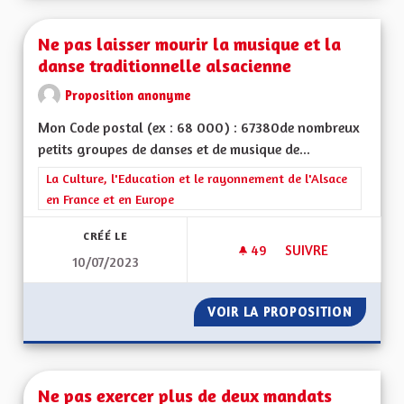
Ne pas laisser mourir la musique et la
danse traditionnelle alsacienne
Proposition anonyme
Mon Code postal (ex : 68 000) : 67380de nombreux
petits groupes de danses et de musique de...
Filtrer les résultats de la catégorie : La Culture, l'Education e
La Culture, l'Education et le rayonnement de l'Alsace
en France et en Europe
CRÉÉ LE
49
49 ABONNÉS
SUIVRE
10/07/2023
NE PAS LAISSER MO
VOIR LA PROPOSITION
NE PAS
Ne pas exercer plus de deux mandats