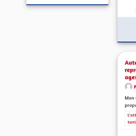
Auto
repr
age
Mon C
propo
Filt
L'at
terr