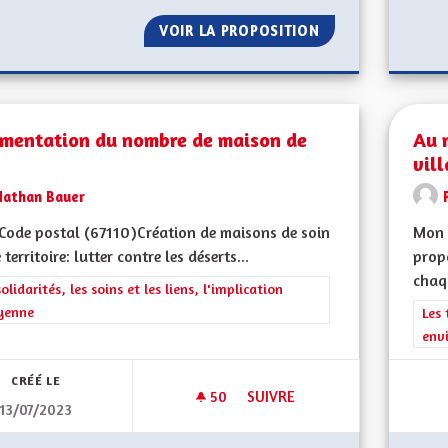
VOIR LA PROPOSITION
AUGMENTER LE N
mentation du nombre de maison de
Au 
vill
Nathan Bauer
ode postal (67110) Création de maisons de soin
Mon 
 territoire: lutter contre les déserts...
propo
chaqu
rer les résultats de la catégorie : Les solidarités, les soins et les liens, 
solidarités, les soins et les liens, l'implication
yenne
Filt
Les 
env
CRÉÉ LE
50
50 ABONNÉS
SUIVRE
13/07/2023
AUGMENTATION DU NOMBRE D