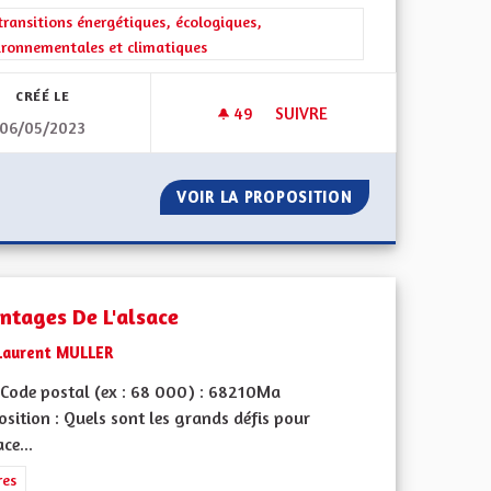
l'implication citoyenne
rer les résultats de la catégorie : Les transitions énergétiques, écolog
transitions énergétiques, écologiques,
ironnementales et climatiques
CRÉÉ LE
49
49 ABONNÉS
SUIVRE
06/05/2023
S
BEBBI SACK ET BEBBI SACKLI I
 LES SENIORS
VOIR LA PROPOSITION
BEBBI SACK ET BE
ntages De L'alsace
Laurent MULLER
Code postal (ex : 68 000) : 68210Ma
sition : Quels sont les grands défis pour
ace...
rer les résultats de la catégorie : Autres
res