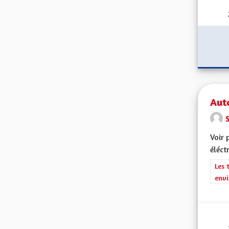
Aut
Voir 
éléct
Filt
Les 
envi