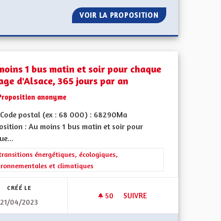
OMBRE DE POSTES EN APPRENTISSAGE
VOIR LA PROPOSITION
AUGMENTER LA S
moins 1 bus matin et soir pour chaque
age d'Alsace, 365 jours par an
Proposition anonyme
Code postal (ex : 68 000) : 68290Ma
sition : Au moins 1 bus matin et soir pour
e...
l'implication citoyenne
rer les résultats de la catégorie : Les transitions énergétiques, écolog
transitions énergétiques, écologiques,
ironnementales et climatiques
CRÉÉ LE
50
50 ABONNÉS
SUIVRE
21/04/2023
E MAISON DE SOIN
AU MOINS 1 BUS MATIN ET SO