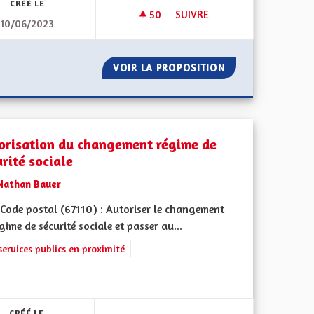
CRÉÉ LE
50
50 ABONNÉS
SUIVRE
10/06/2023
- STRASBOURG
AUTORISER L'ÉOLIEN DOMESTI
MULHOUSE - STRASBOURG
VOIR LA PROPOSITION
AUTORISER L'ÉOL
orisation du changement régime de
rité sociale
Nathan Bauer
Code postal (67110) : Autoriser le changement
gime de sécurité sociale et passer au...
rer les résultats de la catégorie : Les services publics en proximité
services publics en proximité
 de ses territoires, l'emploi
CRÉÉ LE