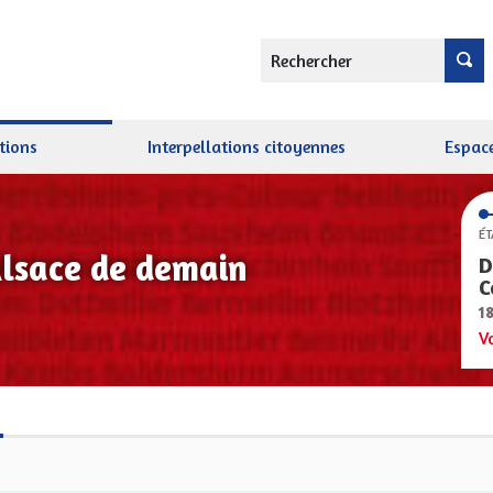
Rechercher
tions
Interpellations citoyennes
Espace
ÉT
Alsace de demain
D
C
1
V