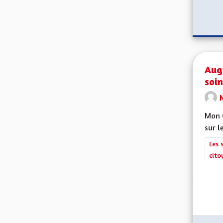
Aug
soin
Mon C
sur le
Filt
Les 
cito