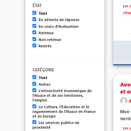
ÉTAT
Filt
Les 
cito
Tout
En attente de réponse
En cours d'évaluation
Retenue
Non retenue
Retirée
CATÉGORIE
Tout
Avoi
Autres
et a
L'attractivité économique de
l'Alsace et de ses territoires,
l'emploi
La Culture, l'Education et le
Mon C
rayonnement de l'Alsace en France
et en Europe
terri
Les services publics en
proximité
Filt
Les 