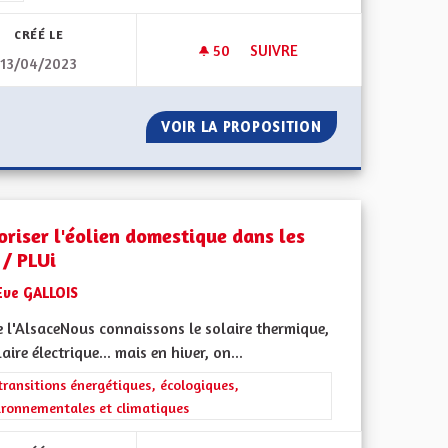
CRÉÉ LE
50
50 ABONNÉS
SUIVRE
13/04/2023
GNE DE CE NOM ET AU COURANT DES SPÉCIFICITÉS ALSACIENNES
AVANTAGES DE L'ALSACE
E PUBLIC DIGNE DE CE NOM ET AU COURANT DES SPÉCIFICITÉ
VOIR LA PROPOSITION
AVANTAGES DE L'
oriser l'éolien domestique dans les
 / PLUi
Eve GALLOIS
 l'AlsaceNous connaissons le solaire thermique,
laire électrique... mais en hiver, on...
rer les résultats de la catégorie : Les transitions énergétiques, écolog
transitions énergétiques, écologiques,
ironnementales et climatiques