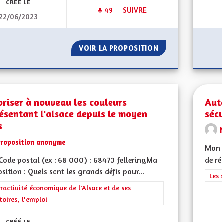
CRÉÉ LE
49
49 ABONNÉS
SUIVRE
22/06/2023
AUTOROUTE A35 MULHOUSE 
VOIR LA PROPOSITION
AUTOROUTE A35 
riser à nouveau les couleurs
Aut
ésentant l'alsace depuis le moyen
sécu
s
Proposition anonyme
Mon 
ode postal (ex : 68 000) : 68470 felleringMa
de ré
sition : Quels sont les grands défis pour...
Filt
Les 
rer les résultats de la catégorie : L'attractivité économique de l'Alsace et
tractivité économique de l'Alsace et de ses
itoires, l'emploi
CRÉÉ LE