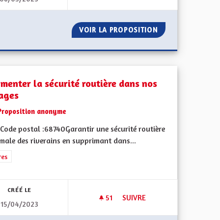
LA CAMPAGNE
VOIR LA PROPOSITION
AUTONOMIE DANS
menter la sécurité routière dans nos
lages
Proposition anonyme
Code postal :68740Garantir une sécurité routière
male des riverains en supprimant dans...
ment de l'Alsace en France et en Europe
rer les résultats de la catégorie : Autres
res
CRÉÉ LE
51
51 ABONNÉS
SUIVRE
15/04/2023
OSTES EN APPRENTISSAGE
AUGMENTER LA SÉCURITÉ ROU