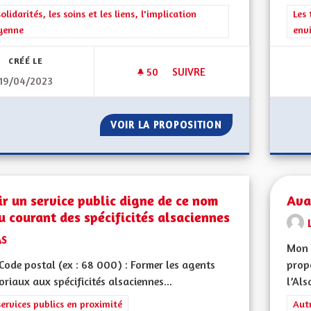
rer les résultats de la catégorie : Les solidarités, les soins et les liens, 
solidarités, les soins et les liens, l'implication
Filt
Les 
yenne
env
CRÉÉ LE
50
50 ABONNÉS
SUIVRE
19/04/2023
BIEN VIVRE POUR LES SENIOR
VOIR LA PROPOSITION
BIEN VIVRE POUR
r un service public digne de ce nom
Ava
u courant des spécificités alsaciennes
AS
Mon 
ode postal (ex : 68 000) : Former les agents
propo
toriaux aux spécificités alsaciennes...
l’Als
rer les résultats de la catégorie : Les services publics en proximité
services publics en proximité
Filt
Aut