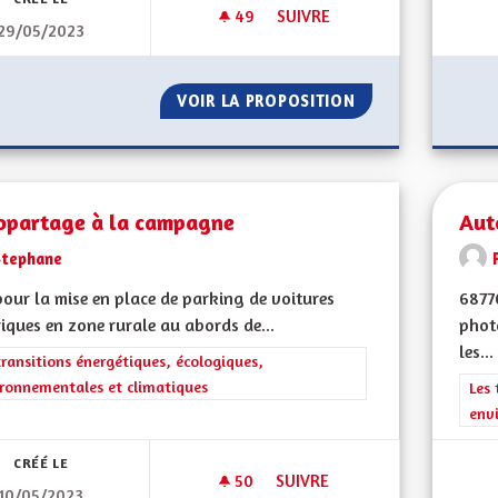
49
49 ABONNÉS
SUIVRE
29/05/2023
AUTORISER À NOUVEAU LES C
VOIR LA PROPOSITION
AUTORISER À NO
opartage à la campagne
Aut
Stephane
pour la mise en place de parking de voitures
6877
riques en zone rurale au abords de...
photo
les...
rer les résultats de la catégorie : Les transitions énergétiques, écolog
transitions énergétiques, écologiques,
ronnementales et climatiques
Filt
Les 
env
CRÉÉ LE
50
50 ABONNÉS
SUIVRE
10/05/2023
AUTOPARTAGE À LA CAMPAGN