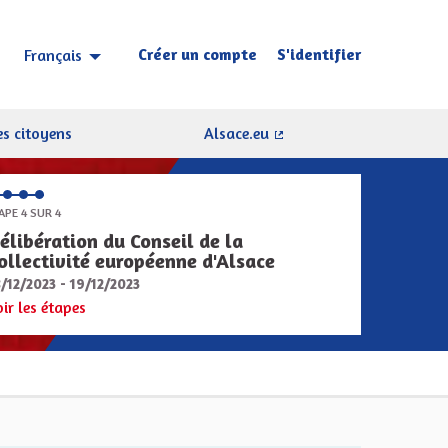
Créer un compte
S'identifier
Français
Choisir la langue
Sprache wählen
s citoyens
Alsace.eu
(Lien externe)
APE 4 SUR 4
élibération du Conseil de la
ollectivité européenne d'Alsace
8/12/2023 - 19/12/2023
oir les étapes