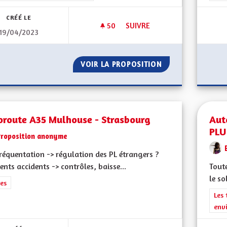
CRÉÉ LE
50
50 ABONNÉS
SUIVRE
19/04/2023
AVOIR UN SERVICE PUBLIC DI
VOIR LA PROPOSITION
AVOIR UN SERVIC
oroute A35 Mulhouse - Strasbourg
Aut
PLU
Proposition anonyme
réquentation -> régulation des PL étrangers ?
ents accidents -> contrôles, baisse...
Toute
le so
rer les résultats de la catégorie : Autres
es
Filt
Les 
env