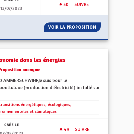
50
50 ABONNÉS
SUIVRE
13/07/2023
OULEURS REPRÉSENTANT L'ALSACE DEPUIS LE MOYEN AGES
AUTORISATION DU CHANGEMEN
UVEAU LES COULEURS REPRÉSENTANT L'ALSACE DEPUIS LE MO
VOIR LA PROPOSITION
AUTORISATION D
onomie dans les énergies
Proposition anonyme
0 AMMERSCHWIHRJe suis pour le
voltaïque (production d'électricité) installé sur
iques, environnementales et climatiques
rer les résultats de la catégorie : Les transitions énergétiques, écolog
transitions énergétiques, écologiques,
ironnementales et climatiques
CRÉÉ LE
49
49 ABONNÉS
SUIVRE
08/05/2023
E
AUTONOMIE DANS LES ÉNERG