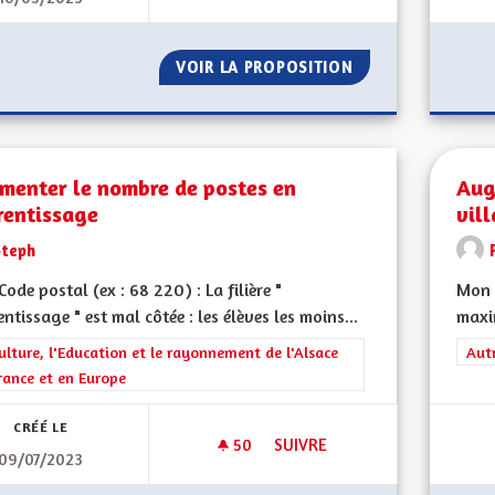
VOIR LA PROPOSITION
AUTOPARTAGE À 
menter le nombre de postes en
Aug
rentissage
vil
Steph
ode postal (ex : 68 220) : La filière "
Mon 
ntissage " est mal côtée : les élèves les moins...
maxi
rer les résultats de la catégorie : La Culture, l'Education et le rayonne
ulture, l'Education et le rayonnement de l'Alsace
Filt
Aut
rance et en Europe
CRÉÉ LE
50
50 ABONNÉS
SUIVRE
09/07/2023
AUGMENTER LE NOMBRE DE P