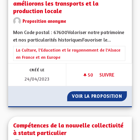
améliorons les transports et la
production locale
Proposition anonyme
Mon Code postal : 67600Valoriser notre patrimoine
et nos particularités historiquesFavoriser le...
Filtrer les résultats de la catégorie : La Culture, l'Education e
La Culture, l'Education et le rayonnement de l'Alsace
en France et en Europe
CRÉÉ LE
50
50 ABONNÉS
SUIVRE
24/04/2023
CONSERVONS NOTRE
VOIR LA PROPOSITION
CONSER
Compétences de la nouvelle collectivité
à statut particulier