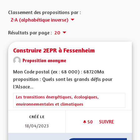
Classement des propositions par :
Z-A (alphabétique inverse)
Résultats par page :
20
Construire 2EPR à Fessenheim
Proposition anonyme
Mon Code postal (ex : 68 000) : 68720Ma
proposition : Quels sont les grands défis pour
l’Alsace...
Filtrer les résultats de la catégorie : Les transitions énergéti
Les transitions énergétiques, écologiques,
environnementales et climatiques
CRÉÉ LE
50
50 ABONNÉS
SUIVRE
18/04/2023
CONSTRUIRE 2EPR 