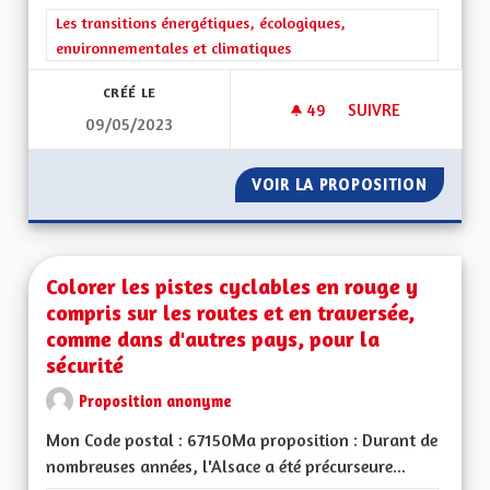
Filtrer les résultats de la catégorie : Les transitions énergéti
Les transitions énergétiques, écologiques,
environnementales et climatiques
CRÉÉ LE
49
49 ABONNÉS
SUIVRE
09/05/2023
COMMUNICATION S
VOIR LA PROPOSITION
COMMUN
Colorer les pistes cyclables en rouge y
compris sur les routes et en traversée,
comme dans d'autres pays, pour la
sécurité
Proposition anonyme
Mon Code postal : 67150Ma proposition : Durant de
nombreuses années, l'Alsace a été précurseure...