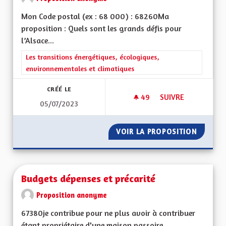
Mon Code postal (ex : 68 000) : 68260Ma
proposition : Quels sont les grands défis pour
l’Alsace...
Filtrer les résultats de la catégorie : Les transitions énergéti
Les transitions énergétiques, écologiques,
environnementales et climatiques
CRÉÉ LE
49
49 ABONNÉS
SUIVRE
05/07/2023
CESSER DE CONSTRU
VOIR LA PROPOSITION
CESSER
Budgets dépenses et précarité
Proposition anonyme
67380je contribue pour ne plus avoir à contribuer
étant propriétaire d'une maison passoire...