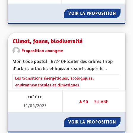
VOIR LA PROPOSITION
COLECTI
Climat, faune, biodiversité
Proposition anonyme
Mon Code postal : 67240Planter des arbres !Trop
d'arbres arbustes et buissons sont coupés le...
Filtrer les résultats de la catégorie : Les transitions énergéti
Les transitions énergétiques, écologiques,
environnementales et climatiques
CRÉÉ LE
50
50 ABONNÉS
SUIVRE
14/04/2023
CLIMAT, FAUNE, BIO
VOIR LA PROPOSITION
CLIMAT,