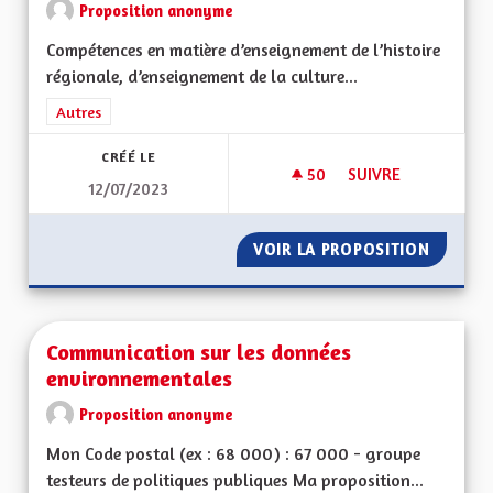
Proposition anonyme
Compétences en matière d’enseignement de l’histoire
régionale, d’enseignement de la culture...
Filtrer les résultats de la catégorie : Autres
Autres
CRÉÉ LE
50
50 ABONNÉS
SUIVRE
12/07/2023
COMPÉTENCES DE LA
VOIR LA PROPOSITION
COMPÉT
Communication sur les données
environnementales
Proposition anonyme
Mon Code postal (ex : 68 000) : 67 000 - groupe
testeurs de politiques publiques Ma proposition...