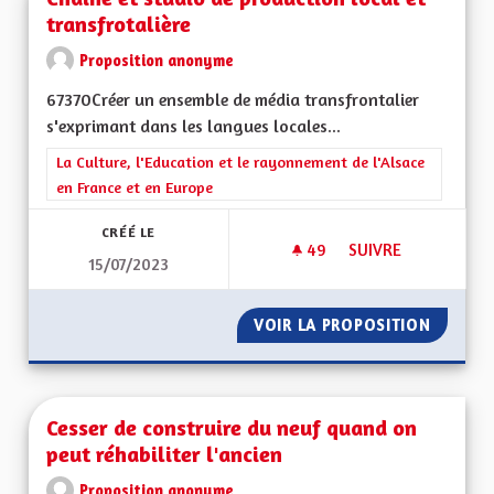
transfrotalière
Proposition anonyme
67370Créer un ensemble de média transfrontalier
s'exprimant dans les langues locales...
Filtrer les résultats de la catégorie : La Culture, l'Education e
La Culture, l'Education et le rayonnement de l'Alsace
en France et en Europe
CRÉÉ LE
49
49 ABONNÉS
SUIVRE
15/07/2023
CHAINE ET STUDIO 
VOIR LA PROPOSITION
CHAINE
Cesser de construire du neuf quand on
peut réhabiliter l'ancien
Proposition anonyme