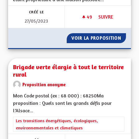
CRÉÉ LE
49
49 ABONNÉS
SUIVRE
27/05/2023
BUDGETS DÉPENSES
VOIR LA PROPOSITION
BUDGET
Brigade verte élargie à tout le territoire
rural
Proposition anonyme
Mon Code postal (ex : 68 000) : 68250Ma
proposition : Quels sont les grands défis pour
l’Alsace...
Filtrer les résultats de la catégorie : Les transitions énergéti
Les transitions énergétiques, écologiques,
environnementales et climatiques