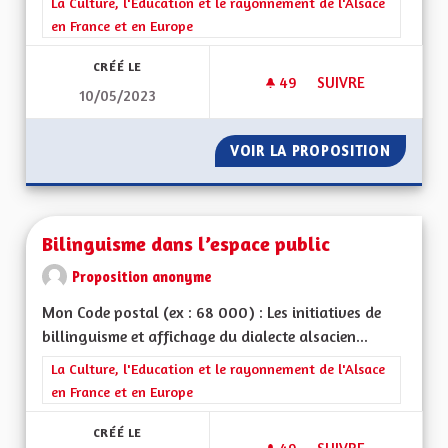
Filtrer les résultats de la catégorie : La Culture, l'Education e
La Culture, l'Education et le rayonnement de l'Alsace
en France et en Europe
CRÉÉ LE
49
49 ABONNÉS
SUIVRE
10/05/2023
BILINGUISME ET E
VOIR LA PROPOSITION
BILING
Bilinguisme dans l’espace public
Proposition anonyme
Mon Code postal (ex : 68 000) : Les initiatives de
billinguisme et affichage du dialecte alsacien...
Filtrer les résultats de la catégorie : La Culture, l'Education e
La Culture, l'Education et le rayonnement de l'Alsace
en France et en Europe
CRÉÉ LE