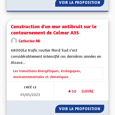
VOIR LA PROPOSITION
CONSTR
Construction d'un mur antibruit sur le
contournement de Colmar A35
Catherine Mi
68000Le trafic routier Nord Sud s'est
considérablement intensifié ces dernières années en
Alsace...
Filtrer les résultats de la catégorie : Les transitions énergéti
Les transitions énergétiques, écologiques,
environnementales et climatiques
CRÉÉ LE
50
50 ABONNÉS
SUIVRE
01/05/2023
CONSTRUCTION D'U
VOIR LA PROPOSITION
CONSTR