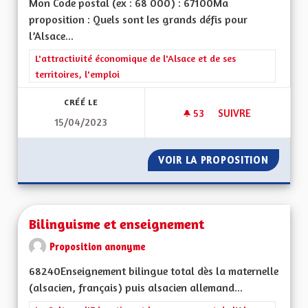
Mon Code postal (ex : 68 000) : 67100Ma
proposition : Quels sont les grands défis pour
l’Alsace...
Filtrer les résultats de la catégorie : L'attractivité économique 
L'attractivité économique de l'Alsace et de ses
territoires, l'emploi
CRÉÉ LE
53
53 ABONNÉS
SUIVRE
15/04/2023
BILINGUISME RÉEL
VOIR LA PROPOSITION
BILING
Bilinguisme et enseignement
Proposition anonyme
68240Enseignement bilingue total dès la maternelle
(alsacien, français) puis alsacien allemand...