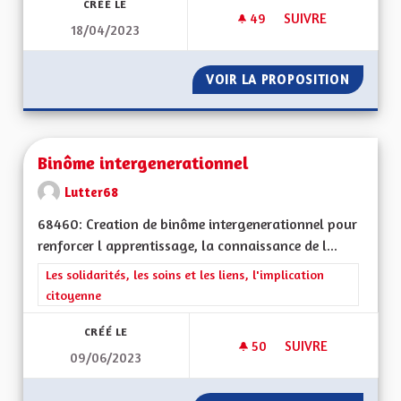
CRÉÉ LE
49
49 ABONNÉS
SUIVRE
18/04/2023
BRIGADE VERTE ÉLA
VOIR LA PROPOSITION
BRIGADE
Binôme intergenerationnel
Lutter68
68460: Creation de binôme intergenerationnel pour
renforcer l apprentissage, la connaissance de l...
Filtrer les résultats de la catégorie : Les solidarités, les soins e
Les solidarités, les soins et les liens, l'implication
citoyenne
CRÉÉ LE
50
50 ABONNÉS
SUIVRE
09/06/2023
BINÔME INTERGEN