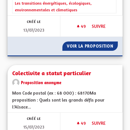
Filtrer les résultats de la catégorie : Les transitions énergéti
Les transitions énergétiques, écologiques,
environnementales et climatiques
CRÉÉ LE
49
49 ABONNÉS
SUIVRE
13/07/2023
COLORER LES PISTE
VOIR LA PROPOSITION
COLORE
Colectivite a statut particulier
Proposition anonyme
Mon Code postal (ex : 68 000) : 68170Ma
proposition : Quels sont les grands défis pour
l’Alsace...
CRÉÉ LE
49
49 ABONNÉS
SUIVRE
15/07/2023
COLECTIVITE A STAT