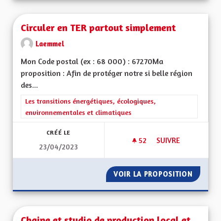
Circuler en TER partout simplement
Laemmel
Mon Code postal (ex : 68 000) : 67270Ma
proposition : Afin de protéger notre si belle région
des...
Filtrer les résultats de la catégorie : Les transitions énergéti
Les transitions énergétiques, écologiques,
environnementales et climatiques
CRÉÉ LE
52
52 ABONNÉS
SUIVRE
23/04/2023
CIRCULER EN TER 
VOIR LA PROPOSITION
CIRCUL
Chaine et studio de production local et