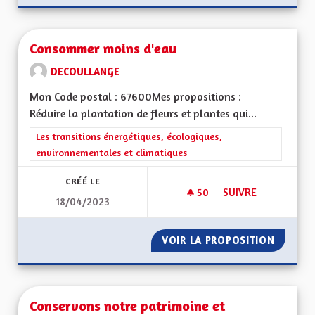
Consommer moins d'eau
DECOULLANGE
Mon Code postal : 67600Mes propositions :
Réduire la plantation de fleurs et plantes qui...
Filtrer les résultats de la catégorie : Les transitions énergéti
Les transitions énergétiques, écologiques,
environnementales et climatiques
CRÉÉ LE
50
50 ABONNÉS
SUIVRE
18/04/2023
CONSOMMER MOINS
VOIR LA PROPOSITION
CONSOM
Conservons notre patrimoine et