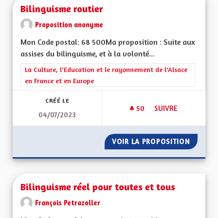
Bilinguisme routier
Proposition anonyme
Mon Code postal: 68 500Ma proposition : Suite aux
assises du bilinguisme, et à la volonté...
Filtrer les résultats de la catégorie : La Culture, l'Education e
La Culture, l'Education et le rayonnement de l'Alsace
en France et en Europe
CRÉÉ LE
50
50 ABONNÉS
SUIVRE
04/07/2023
BILINGUISME ROUT
VOIR LA PROPOSITION
BILING
Bilinguisme réel pour toutes et tous
François Petrazoller