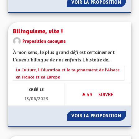
VOIR LA PROPOSITION
BINÔME
Bilinguisme, vite !
Proposition anonyme
À mon sens, le plus grand défi est certainement
l'avenir bilingue de nos enfants.L'histoire de...
Filtrer les résultats de la catégorie : La Culture, l'Education e
La Culture, l'Education et le rayonnement de l'Alsace
en France et en Europe
CRÉÉ LE
49
49 ABONNÉS
SUIVRE
18/06/2023
BILINGUISME, VITE !
VOIR LA PROPOSITION
BILINGU