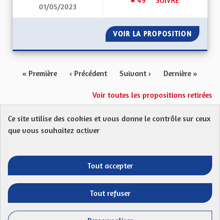
49
49 ABONNÉS
SUIVRE
01/05/2023
BILINGUISME DANS L
VOIR LA PROPOSITION
BILINGU
« Première
‹ Précédent
Suivant ›
Dernière »
Voir toutes les propositions retirées
Ce site utilise des cookies et vous donne le contrôle sur ceux
Protection des Données
Charte de contribution
que vous souhaitez activer
Mentions légales
FAQ
CGU
Droit d’interpellation citoyenne : comment ça marche ?
Télécharger les fichiers Open Data
Tout accepter
Entre vos mains - Collectivité européenne 
Entre vos mains - Collectivité euro
Entre vos mains - Collectivité
Entre vos mains - Collect
Tout refuser
Site réalisé par
Open Source Politics
grâce au
logiciel libre
(Lien externe)
Decidim
.