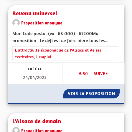
Revenu universel
Proposition anonyme
Mon Code postal (ex : 68 000) : 67200Ma
proposition : Le défi est de faire vivre tous les...
Filtrer les résultats de la catégorie : L'attractivité économique 
L'attractivité économique de l'Alsace et de ses
territoires, l'emploi
CRÉÉ LE
50
50 ABONNÉS
SUIVRE
24/04/2023
REVENU UNIVERSEL
VOIR LA PROPOSITION
REVENU
L'Alsace de demain
Proposition anonyme