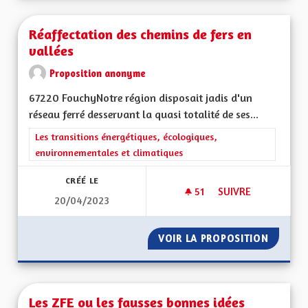
Réaffectation des chemins de fers en
vallées
Proposition anonyme
67220 FouchyNotre région disposait jadis d'un
réseau ferré desservant la quasi totalité de ses...
Filtrer les résultats de la catégorie : Les transitions énergéti
Les transitions énergétiques, écologiques,
environnementales et climatiques
CRÉÉ LE
51
51 ABONNÉS
SUIVRE
20/04/2023
RÉAFFECTATION DES
VOIR LA PROPOSITION
RÉAFFE
Les ZFE ou les fausses bonnes idées