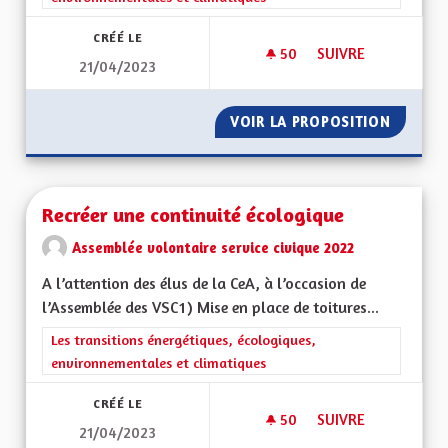
CRÉÉ LE
50
50 ABONNÉS
SUIVRE
21/04/2023
PRÉSERVATION DE L
VOIR LA PROPOSITION
PRÉSER
Recréer une continuité écologique
Assemblée volontaire service civique 2022
A l’attention des élus de la CeA, à l’occasion de
l’Assemblée des VSC1) Mise en place de toitures...
Filtrer les résultats de la catégorie : Les transitions énergéti
Les transitions énergétiques, écologiques,
environnementales et climatiques
CRÉÉ LE
50
50 ABONNÉS
SUIVRE
21/04/2023
RECRÉER UNE CONT