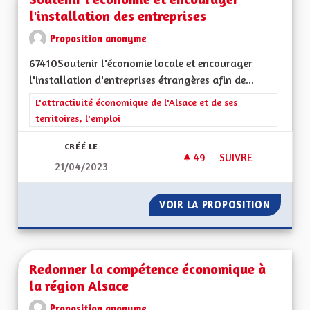
l'installation des entreprises
Proposition anonyme
67410Soutenir l'économie locale et encourager
l'installation d'entreprises étrangères afin de...
Filtrer les résultats de la catégorie : L'attractivité économique 
L'attractivité économique de l'Alsace et de ses
territoires, l'emploi
CRÉÉ LE
49
49 ABONNÉS
SUIVRE
21/04/2023
VOIR LA PROPOSITION
SOUTEN
Redonner la compétence économique à
la région Alsace
Proposition anonyme