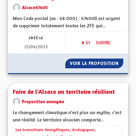
Alsace67400
Mon Code postal (ex : 68 000) : 67400Il est urgent
de supprimer totalement toutes les ZFE qui...
CRÉÉ LE
51
51 ABONNÉS
SUIVRE
21/04/2023
LES ZFE OU LES FA
VOIR LA PROPOSITION
LES ZF
Faire de l'Alsace un territoire résilient
Proposition anonyme
Le changement climatique n'est plus un mythe, c'est
une réalité. Le territoire alsacien comporte...
Filtrer les résultats de la catégorie : Les transitions énergéti
Les transitions énergétiques, écologiques,