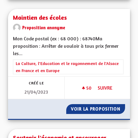
Maintien des écoles
Proposition anonyme
Mon Code postal (ex : 68 000) : 68740Ma
proposition : Arrêter de vouloir à tous prix fermer
les...
Filtrer les résultats de la catégorie : La Culture, l'Education e
La Culture, l'Education et le rayonnement de l'Alsace
en France et en Europe
CRÉÉ LE
50
50 ABONNÉS
SUIVRE
21/04/2023
MAINTIEN DES ÉCO
VOIR LA PROPOSITION
MAINTI
Soutenir l'économie et encourager