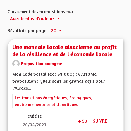
Classement des propositions par :
Avec le plus d'auteurs
Résultats par page :
20
Une monnaie locale alsacienne au profit
de la résilience et de l'économie locale
Proposition anonyme
Mon Code postal (ex : 68 000) : 67210Ma
proposition : Quels sont les grands défis pour
l’Alsace...
Filtrer les résultats de la catégorie : Les transitions énergéti
Les transitions énergétiques, écologiques,
environnementales et climatiques
CRÉÉ LE
50
50 ABONNÉS
SUIVRE
20/04/2023
UNE MONNAIE LOCAL