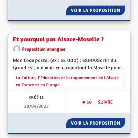
VOIR LA PROPOSITION
UNE MO
Et pourquoi pas Alsace-Moselle ?
Proposition anonyme
Mon Code postal (ex : 68 000) : 68000Sortir du
Grand Est, oui mais en y rajoutant la Moselle pour...
Filtrer les résultats de la catégorie : La Culture, l'Education e
La Culture, l'Education et le rayonnement de l'Alsace
en France et en Europe
CRÉÉ LE
50
50 ABONNÉS
SUIVRE
20/04/2023
ET POURQUOI PAS 
VOIR LA PROPOSITION
ET POU