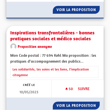
VOIR LA PROPOSITION
RECRÉE
Inspirations transfrontalières - bonnes
pratiques sociales et médico sociales
Proposition anonyme
Mon Code postal : 77 694 Kehl Ma proposition : les
pratiques d'accompagnement des publics...
Filtrer les résultats de la catégorie : Les solidarités, les soins e
Les solidarités, les soins et les liens, l'implication
citoyenne
CRÉÉ LE
50
50 ABONNÉS
SUIVRE
10/05/2023
INSPIRATIONS TRAN
VOIR LA PROPOSITION
INSPIR