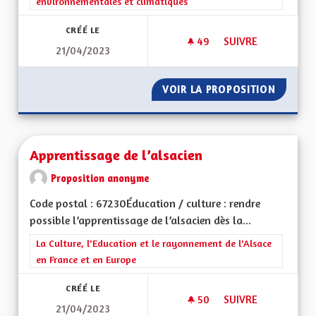
environnementales et climatiques
CRÉÉ LE
49
49 ABONNÉS
SUIVRE
21/04/2023
FAIRE DE L'ALSACE 
VOIR LA PROPOSITION
FAIRE D
Apprentissage de l’alsacien
Proposition anonyme
Code postal : 67230Éducation / culture : rendre
possible l’apprentissage de l’alsacien dès la...
Filtrer les résultats de la catégorie : La Culture, l'Education e
La Culture, l'Education et le rayonnement de l'Alsace
en France et en Europe
CRÉÉ LE
50
50 ABONNÉS
SUIVRE
21/04/2023
APPRENTISSAGE DE 