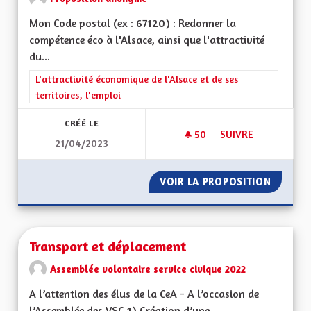
Mon Code postal (ex : 67120) : Redonner la
compétence éco à l'Alsace, ainsi que l'attractivité
du...
Filtrer les résultats de la catégorie : L'attractivité économique 
L'attractivité économique de l'Alsace et de ses
territoires, l'emploi
CRÉÉ LE
50
50 ABONNÉS
SUIVRE
21/04/2023
REDONNER LA COMP
VOIR LA PROPOSITION
REDONN
Transport et déplacement
Assemblée volontaire service civique 2022
A l’attention des élus de la CeA - A l’occasion de
l’Assemblée des VSC 1) Création d’une...