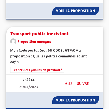
VOIR LA PROPOSITION
APPREN
Transport public inexistant
Proposition anonyme
Mon Code postal (ex : 68 000) : 68740Ma
proposition : Que les petites communes soient
enfin...
Filtrer les résultats de la catégorie : Les services publics en pro
Les services publics en proximité
CRÉÉ LE
52
52 ABONNÉS
SUIVRE
21/04/2023
TRANSPORT PUBLIC 
VOIR LA PROPOSITION
TRANSP