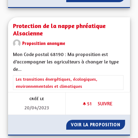
Protection de la nappe phréatique
Alsacienne
Proposition anonyme
Mon Code postal 68190 : Ma proposition est
d’accompagner les agriculteurs à changer le type
de...
Filtrer les résultats de la catégorie : Les transitions énergéti
Les transitions énergétiques, écologiques,
environnementales et climatiques
CRÉÉ LE
51
51 ABONNÉS
SUIVRE
20/04/2023
PROTECTION DE LA
VOIR LA PROPOSITION
PROTEC