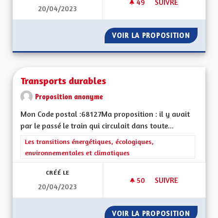
49
49 ABONNÉS
SUIVRE
20/04/2023
A QUOI BON CONTI
VOIR LA PROPOSITION
A QUOI
Transports durables
Proposition anonyme
Mon Code postal :68127Ma proposition : il y avait
par le passé le train qui circulait dans toute...
Filtrer les résultats de la catégorie : Les transitions énergéti
Les transitions énergétiques, écologiques,
environnementales et climatiques
CRÉÉ LE
50
50 ABONNÉS
SUIVRE
20/04/2023
TRANSPORTS DURA
VOIR LA PROPOSITION
TRANSP