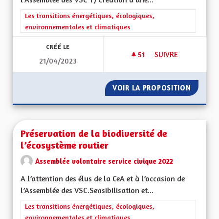
Filtrer les résultats de la catégorie : Les transitions énergéti
Les transitions énergétiques, écologiques,
environnementales et climatiques
CRÉÉ LE
51
51 ABONNÉS
SUIVRE
21/04/2023
TRANSPORT ET DÉ
VOIR LA PROPOSITION
TRANSP
Préservation de la biodiversité de
l’écosystème routier
Assemblée volontaire service civique 2022
A l’attention des élus de la CeA et à l’occasion de
l’Assemblée des VSC.Sensibilisation et...
Filtrer les résultats de la catégorie : Les transitions énergéti
Les transitions énergétiques, écologiques,
environnementales et climatiques