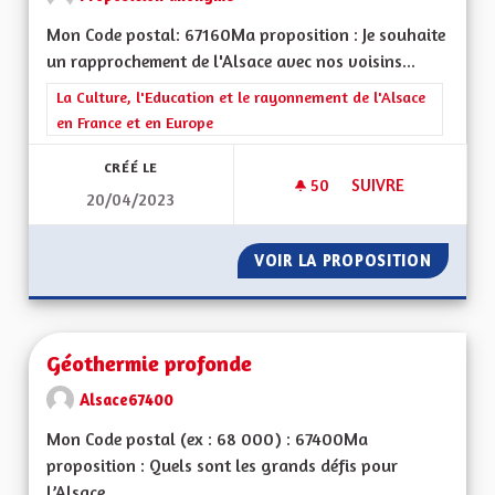
Mon Code postal: 67160Ma proposition : Je souhaite
un rapprochement de l'Alsace avec nos voisins...
Filtrer les résultats de la catégorie : La Culture, l'Education e
La Culture, l'Education et le rayonnement de l'Alsace
en France et en Europe
CRÉÉ LE
50
50 ABONNÉS
SUIVRE
20/04/2023
L'ALSACE DE DEMAI
VOIR LA PROPOSITION
L'ALSA
Géothermie profonde
Alsace67400
Mon Code postal (ex : 68 000) : 67400Ma
proposition : Quels sont les grands défis pour
l’Alsace...