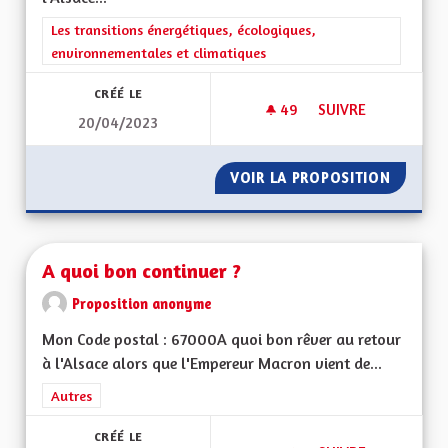
Filtrer les résultats de la catégorie : Les transitions énergéti
Les transitions énergétiques, écologiques,
environnementales et climatiques
CRÉÉ LE
49
49 ABONNÉS
SUIVRE
20/04/2023
GÉOTHERMIE PROF
VOIR LA PROPOSITION
GÉOTHE
A quoi bon continuer ?
Proposition anonyme
Mon Code postal : 67000A quoi bon rêver au retour
à l'Alsace alors que l'Empereur Macron vient de...
Filtrer les résultats de la catégorie : Autres
Autres
CRÉÉ LE