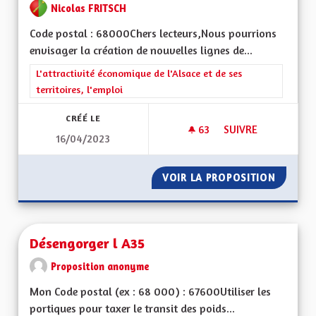
Nicolas FRITSCH
Code postal : 68000Chers lecteurs,Nous pourrions
envisager la création de nouvelles lignes de...
Filtrer les résultats de la catégorie : L'attractivité économique 
L'attractivité économique de l'Alsace et de ses
territoires, l'emploi
CRÉÉ LE
63
63 ABONNÉS
SUIVRE
16/04/2023
MOBILITÉ TRANSFR
VOIR LA PROPOSITION
MOBILI
Désengorger l A35
Proposition anonyme
Mon Code postal (ex : 68 000) : 67600Utiliser les
portiques pour taxer le transit des poids...