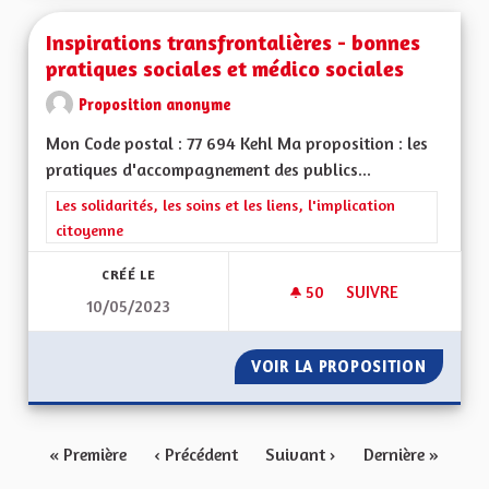
Inspirations transfrontalières - bonnes
pratiques sociales et médico sociales
Proposition anonyme
Mon Code postal : 77 694 Kehl Ma proposition : les
pratiques d'accompagnement des publics...
Filtrer les résultats de la catégorie : Les solidarités, les soins e
Les solidarités, les soins et les liens, l'implication
citoyenne
CRÉÉ LE
50
50 ABONNÉS
SUIVRE
10/05/2023
INSPIRATIONS TRAN
VOIR LA PROPOSITION
INSPIR
« Première
‹ Précédent
Suivant ›
Dernière »