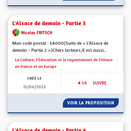
L'Alsace de demain - Partie 3
Nicolas FRITSCH
Mon code postal : 68000(Suite de « L’Alsace de
demain - Partie 2 »)Chers lecteurs,Il est aussi...
Filtrer les résultats de la catégorie : La Culture, l'Education e
La Culture, l'Education et le rayonnement de l'Alsace
en France et en Europe
CRÉÉ LE
59
59 ABONNÉS
SUIVRE
15/04/2023
L'ALSACE DE DEMAIN
VOIR LA PROPOSITION
L'ALSAC
L'Alsace de demain - Partie 4