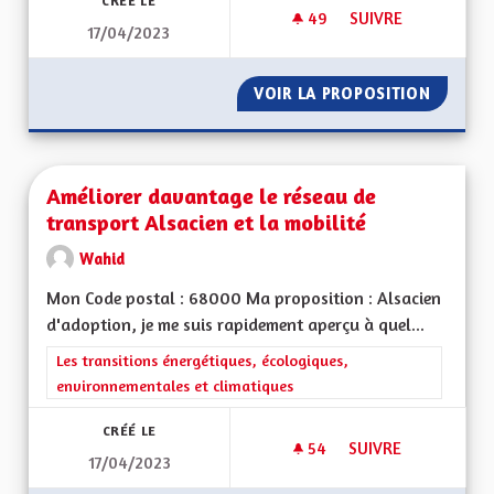
CRÉÉ LE
49
49 ABONNÉS
SUIVRE
17/04/2023
METTRE EN PLACE 
VOIR LA PROPOSITION
METTRE
Améliorer davantage le réseau de
transport Alsacien et la mobilité
Wahid
Mon Code postal : 68000 Ma proposition : Alsacien
d'adoption, je me suis rapidement aperçu à quel...
Filtrer les résultats de la catégorie : Les transitions énergéti
Les transitions énergétiques, écologiques,
environnementales et climatiques
CRÉÉ LE
54
54 ABONNÉS
SUIVRE
17/04/2023
AMÉLIORER DAVANTA