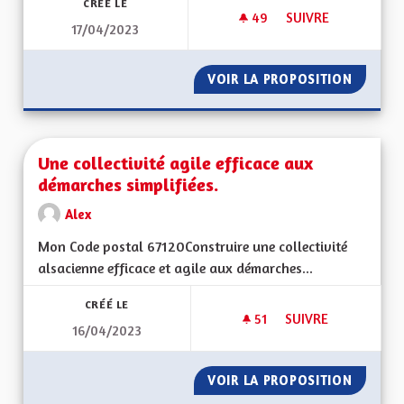
CRÉÉ LE
49
49 ABONNÉS
SUIVRE
17/04/2023
ACCOMPAGNEMENT A
VOIR LA PROPOSITION
ACCOMP
Une collectivité agile efficace aux
démarches simplifiées.
Alex
Mon Code postal 67120Construire une collectivité
alsacienne efficace et agile aux démarches...
CRÉÉ LE
51
51 ABONNÉS
SUIVRE
16/04/2023
UNE COLLECTIVITÉ 
VOIR LA PROPOSITION
UNE COL