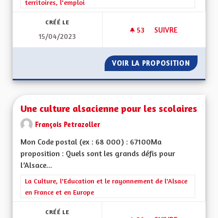
territoires, l'emploi
CRÉÉ LE
53
53 ABONNÉS
SUIVRE
15/04/2023
BILINGUISME RÉEL
VOIR LA PROPOSITION
BILING
Une culture alsacienne pour les scolaires
François Petrazoller
Mon Code postal (ex : 68 000) : 67100Ma
proposition : Quels sont les grands défis pour
l’Alsace...
Filtrer les résultats de la catégorie : La Culture, l'Education e
La Culture, l'Education et le rayonnement de l'Alsace
en France et en Europe
CRÉÉ LE