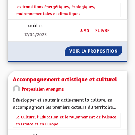
Filtrer les résultats de la catégorie : Les transitions énergéti
Les transitions énergétiques, écologiques,
environnementales et climatiques
CRÉÉ LE
50
50 ABONNÉS
SUIVRE
17/04/2023
DÉSENGORGER L A3
VOIR LA PROPOSITION
DÉSENG
Accompagnement artistique et culturel
Proposition anonyme
Développer et soutenir activement la culture, en
accompagnant les premiers acteurs du territoire...
Filtrer les résultats de la catégorie : La Culture, l'Education e
La Culture, l'Education et le rayonnement de l'Alsace
en France et en Europe