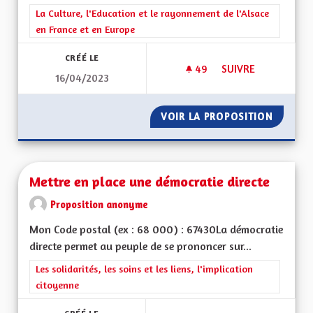
Filtrer les résultats de la catégorie : La Culture, l'Education e
La Culture, l'Education et le rayonnement de l'Alsace
en France et en Europe
CRÉÉ LE
49
49 ABONNÉS
SUIVRE
16/04/2023
L'ALSACE À LA PROU
VOIR LA PROPOSITION
L'ALSAC
Mettre en place une démocratie directe
Proposition anonyme
Mon Code postal (ex : 68 000) : 67430La démocratie
directe permet au peuple de se prononcer sur...
Filtrer les résultats de la catégorie : Les solidarités, les soins e
Les solidarités, les soins et les liens, l'implication
citoyenne