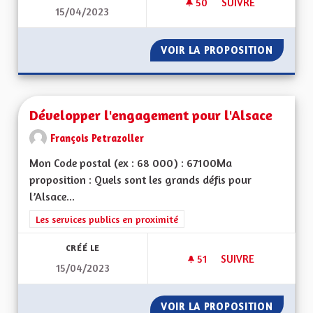
50
50 ABONNÉS
SUIVRE
15/04/2023
UNE CULTURE ALSA
VOIR LA PROPOSITION
UNE CU
Développer l'engagement pour l'Alsace
François Petrazoller
Mon Code postal (ex : 68 000) : 67100Ma
proposition : Quels sont les grands défis pour
l’Alsace...
Filtrer les résultats de la catégorie : Les services publics en pro
Les services publics en proximité
CRÉÉ LE
51
51 ABONNÉS
SUIVRE
15/04/2023
DÉVELOPPER L'ENG
VOIR LA PROPOSITION
DÉVELO