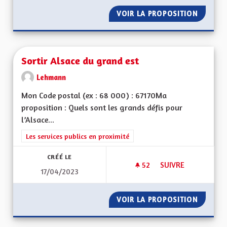
VOIR LA PROPOSITION
AMÉLIO
Sortir Alsace du grand est
Lehmann
Mon Code postal (ex : 68 000) : 67170Ma
proposition : Quels sont les grands défis pour
l’Alsace...
Filtrer les résultats de la catégorie : Les services publics en pro
Les services publics en proximité
CRÉÉ LE
52
52 ABONNÉS
SUIVRE
17/04/2023
SORTIR ALSACE DU
VOIR LA PROPOSITION
SORTIR