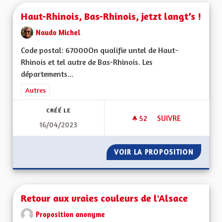
Haut-Rhinois, Bas-Rhinois, jetzt langt’s !
Naudo Michel
Code postal: 67000On qualifie untel de Haut-
Rhinois et tel autre de Bas-Rhinois. Les
départements...
Filtrer les résultats de la catégorie : Autres
Autres
CRÉÉ LE
52
52 ABONNÉS
SUIVRE
16/04/2023
HAUT-RHINOIS, BAS-
VOIR LA PROPOSITION
HAUT-RH
Retour aux vraies couleurs de l'Alsace
Proposition anonyme