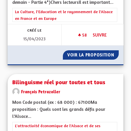
demain - Partie 4")Chers lecteursIl est important...
Filtrer les résultats de la catégorie : La Culture, l'Education e
La Culture, l'Education et le rayonnement de l'Alsace
en France et en Europe
CRÉÉ LE
58
58 ABONNÉS
SUIVRE
15/04/2023
L'ALSACE DE DEMAIN
VOIR LA PROPOSITION
L'ALSAC
Bilinguisme réel pour toutes et tous
François Petrazoller
Mon Code postal (ex : 68 000) : 67100Ma
proposition : Quels sont les grands défis pour
l’Alsace...
Filtrer les résultats de la catégorie : L'attractivité économique 
L'attractivité économique de l'Alsace et de ses