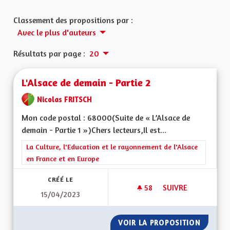
Classement des propositions par :
Avec le plus d'auteurs
Résultats par page :
20
L'Alsace de demain - Partie 2
Nicolas FRITSCH
Mon code postal : 68000(Suite de « L’Alsace de
demain - Partie 1 »)Chers lecteurs,Il est...
Filtrer les résultats de la catégorie : La Culture, l'Education e
La Culture, l'Education et le rayonnement de l'Alsace
en France et en Europe
CRÉÉ LE
58
58 ABONNÉS
SUIVRE
15/04/2023
L'ALSACE DE DEMAIN
VOIR LA PROPOSITION
L'ALSAC