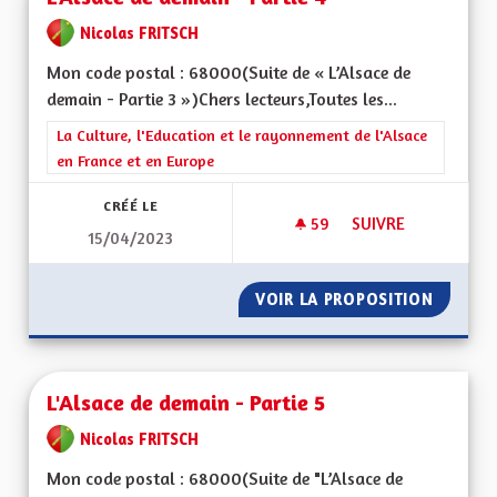
Nicolas FRITSCH
Mon code postal : 68000(Suite de « L’Alsace de
demain - Partie 3 »)Chers lecteurs,Toutes les...
Filtrer les résultats de la catégorie : La Culture, l'Education e
La Culture, l'Education et le rayonnement de l'Alsace
en France et en Europe
CRÉÉ LE
59
59 ABONNÉS
SUIVRE
15/04/2023
L'ALSACE DE DEMAIN
VOIR LA PROPOSITION
L'ALSAC
L'Alsace de demain - Partie 5
Nicolas FRITSCH
Mon code postal : 68000(Suite de "L’Alsace de