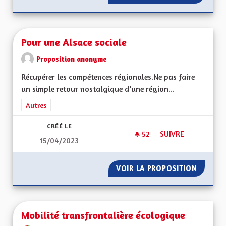
Pour une Alsace sociale
Proposition anonyme
Récupérer les compétences régionales.Ne pas faire
un simple retour nostalgique d'une région...
Filtrer les résultats de la catégorie : Autres
Autres
CRÉÉ LE
52
52 ABONNÉS
SUIVRE
15/04/2023
POUR UNE ALSACE 
VOIR LA PROPOSITION
POUR U
Mobilité transfrontalière écologique