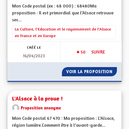
Mon Code postal (ex : 68 000) : 68480Ma
proposition : Il est primordial que l'Alsace retrouve
ses...
Filtrer les résultats de la catégorie : La Culture, l'Education e
La Culture, l'Education et le rayonnement de l'Alsace
en France et en Europe
CRÉÉ LE
50
50 ABONNÉS
SUIVRE
16/04/2023
RETOUR AUX VRAIE
VOIR LA PROPOSITION
RETOUR
L'Alsace à la proue !
Proposition anonyme
Mon Code postal 67 470 : Ma proposition : L'Alsace,
région lumière.Comment être à l'avant-garde...