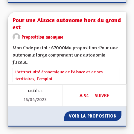
Pour une Alsace autonome hors du grand
est
Proposition anonyme
Mon Code postal : 67000Ma proposition :Pour une
autonomie large comprenant une autonomie
fiscale...
Filtrer les résultats de la catégorie : L'attractivité économique 
L'attractivité économique de l'Alsace et de ses
territoires, l'emploi
CRÉÉ LE
54
54 ABONNÉS
SUIVRE
16/04/2023
POUR UNE ALSACE
VOIR LA PROPOSITION
POUR U