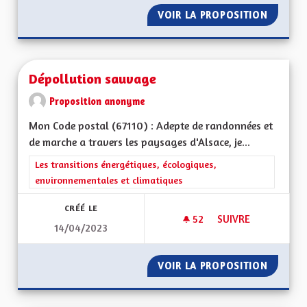
VOIR LA PROPOSITION
LE PATO
Dépollution sauvage
Proposition anonyme
Mon Code postal (67110) : Adepte de randonnées et
de marche a travers les paysages d'Alsace, je...
Filtrer les résultats de la catégorie : Les transitions énergéti
Les transitions énergétiques, écologiques,
environnementales et climatiques
CRÉÉ LE
52
52 ABONNÉS
SUIVRE
14/04/2023
DÉPOLLUTION SAU
VOIR LA PROPOSITION
DÉPOLL