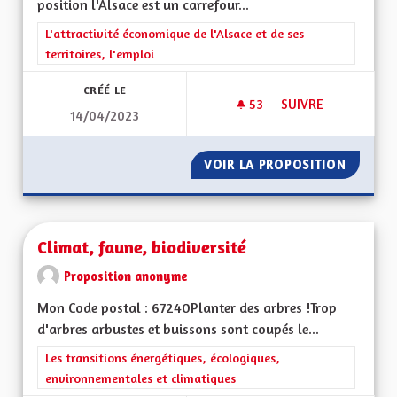
position l'Alsace est un carrefour...
Filtrer les résultats de la catégorie : L'attractivité économique 
L'attractivité économique de l'Alsace et de ses
territoires, l'emploi
CRÉÉ LE
53
53 ABONNÉS
SUIVRE
14/04/2023
DÉVELOPPER LE BIL
VOIR LA PROPOSITION
DÉVELO
Climat, faune, biodiversité
Proposition anonyme
Mon Code postal : 67240Planter des arbres !Trop
d'arbres arbustes et buissons sont coupés le...
Filtrer les résultats de la catégorie : Les transitions énergéti
Les transitions énergétiques, écologiques,
environnementales et climatiques