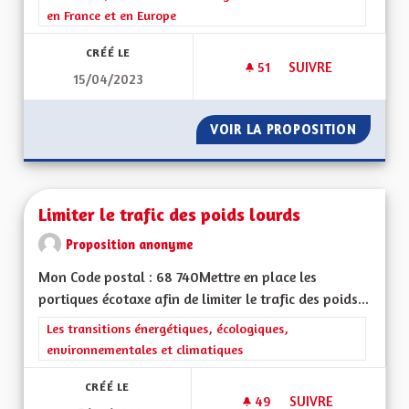
en France et en Europe
CRÉÉ LE
51
51 ABONNÉS
SUIVRE
15/04/2023
CRÉER UNE APPLICA
VOIR LA PROPOSITION
CRÉER 
Limiter le trafic des poids lourds
Proposition anonyme
Mon Code postal : 68 740Mettre en place les
portiques écotaxe afin de limiter le trafic des poids...
Filtrer les résultats de la catégorie : Les transitions énergéti
Les transitions énergétiques, écologiques,
environnementales et climatiques
CRÉÉ LE
49
49 ABONNÉS
SUIVRE