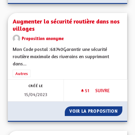
Augmenter la sécurité routière dans nos
villages
Proposition anonyme
Mon Code postal :68740Garantir une sécurité
routière maximale des riverains en supprimant
dans...
Filtrer les résultats de la catégorie : Autres
Autres
CRÉÉ LE
51
51 ABONNÉS
SUIVRE
15/04/2023
AUGMENTER LA SÉC
VOIR LA PROPOSITION
AUGMEN