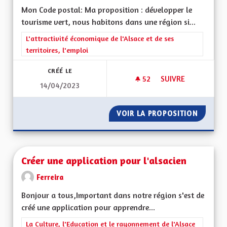
Mon Code postal: Ma proposition : développer le
tourisme vert, nous habitons dans une région si...
Filtrer les résultats de la catégorie : L'attractivité économique 
L'attractivité économique de l'Alsace et de ses
territoires, l'emploi
CRÉÉ LE
52
52 ABONNÉS
SUIVRE
14/04/2023
DÉVELOPPER LE TO
VOIR LA PROPOSITION
DÉVELO
Créer une application pour l'alsacien
Ferreira
Bonjour a tous,Important dans notre région s'est de
créé une application pour apprendre...
Filtrer les résultats de la catégorie : La Culture, l'Education e
La Culture, l'Education et le rayonnement de l'Alsace