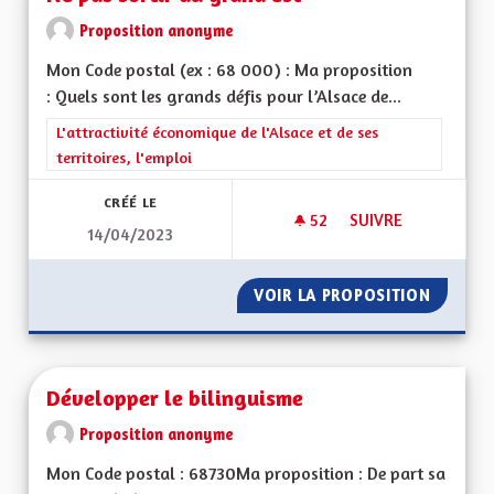
Proposition anonyme
Mon Code postal (ex : 68 000) : Ma proposition
: Quels sont les grands défis pour l’Alsace de...
Filtrer les résultats de la catégorie : L'attractivité économique 
L'attractivité économique de l'Alsace et de ses
territoires, l'emploi
CRÉÉ LE
52
52 ABONNÉS
SUIVRE
14/04/2023
NE PAS SORTIR DU 
VOIR LA PROPOSITION
NE PAS
Développer le bilinguisme
Proposition anonyme
Mon Code postal : 68730Ma proposition : De part sa