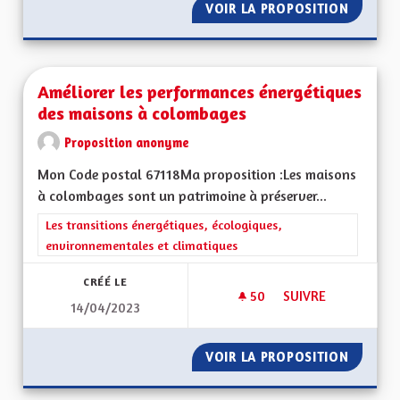
VOIR LA PROPOSITION
ECOMUS
Améliorer les performances énergétiques
des maisons à colombages
Proposition anonyme
Mon Code postal 67118Ma proposition :Les maisons
à colombages sont un patrimoine à préserver...
Filtrer les résultats de la catégorie : Les transitions énergéti
Les transitions énergétiques, écologiques,
environnementales et climatiques
CRÉÉ LE
50
50 ABONNÉS
SUIVRE
14/04/2023
AMÉLIORER LES PE
VOIR LA PROPOSITION
AMÉLIO