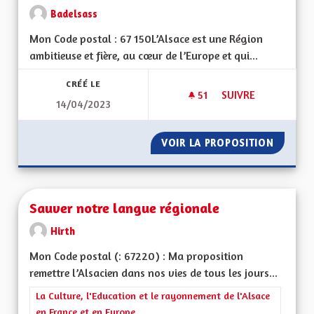
Badelsass
Mon Code postal : 67 150L’Alsace est une Région
ambitieuse et fière, au cœur de l’Europe et qui...
CRÉÉ LE
51
51 ABONNÉS
SUIVRE
14/04/2023
RELEVONS ENSEMBLE
VOIR LA PROPOSITION
RELEVO
Sauver notre langue régionale
Hirth
Mon Code postal (: 67220) : Ma proposition
remettre l’Alsacien dans nos vies de tous les jours...
Filtrer les résultats de la catégorie : La Culture, l'Education e
La Culture, l'Education et le rayonnement de l'Alsace
en France et en Europe