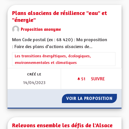
Plans alsaciens de résilience "eau" et
"énergie"
Proposition anonyme
Mon Code postal (ex : 68 420) : Ma proposition
: Faire des plans d'actions alsaciens de...
Filtrer les résultats de la catégorie : Les transitions énergéti
Les transitions énergétiques, écologiques,
environnementales et climatiques
CRÉÉ LE
51
51 ABONNÉS
SUIVRE
14/04/2023
PLANS ALSACIENS D
VOIR LA PROPOSITION
PLANS A
Relevons ensemble les défis de l'Alsace