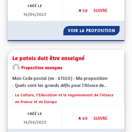
CRÉÉ LE
50
50 ABONNÉS
SUIVRE
14/04/2023
CLIMAT, FAUNE, BIO
VOIR LA PROPOSITION
CLIMAT,
Le patois doit être enseigné
Proposition anonyme
Mon Code postal (ex : 67320) : Ma proposition
: Quels sont les grands défis pour l’Alsace de...
Filtrer les résultats de la catégorie : La Culture, l'Education e
La Culture, l'Education et le rayonnement de l'Alsace
en France et en Europe
CRÉÉ LE
49
49 ABONNÉS
SUIVRE
14/04/2023
LE PATOIS DOIT ÊT