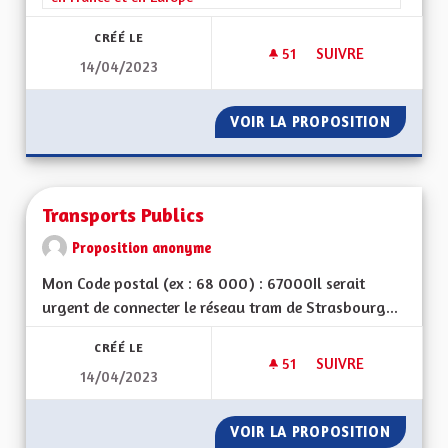
CRÉÉ LE
51
51 ABONNÉS
SUIVRE
14/04/2023
SAUVER NOTRE LA
VOIR LA PROPOSITION
SAUVER
Transports Publics
Proposition anonyme
Mon Code postal (ex : 68 000) : 67000Il serait
urgent de connecter le réseau tram de Strasbourg...
CRÉÉ LE
51
51 ABONNÉS
SUIVRE
14/04/2023
TRANSPORTS PUBLI
VOIR LA PROPOSITION
TRANSP