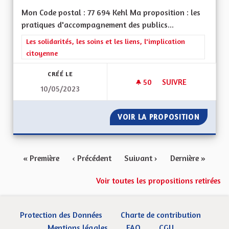
Mon Code postal : 77 694 Kehl Ma proposition : les
pratiques d'accompagnement des publics...
Filtrer les résultats de la catégorie : Les solidarités, les soins e
Les solidarités, les soins et les liens, l'implication
citoyenne
CRÉÉ LE
50
50 ABONNÉS
SUIVRE
10/05/2023
INSPIRATIONS TRAN
VOIR LA PROPOSITION
INSPIR
« Première
‹ Précédent
Suivant ›
Dernière »
Voir toutes les propositions retirées
Protection des Données
Charte de contribution
Mentions légales
FAQ
CGU