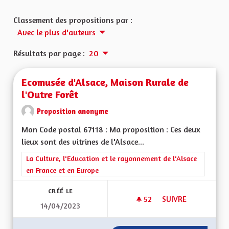
Classement des propositions par :
Avec le plus d'auteurs
Résultats par page :
20
Ecomusée d'Alsace, Maison Rurale de
l'Outre Forêt
Proposition anonyme
Mon Code postal 67118 : Ma proposition : Ces deux
lieux sont des vitrines de l'Alsace...
Filtrer les résultats de la catégorie : La Culture, l'Education e
La Culture, l'Education et le rayonnement de l'Alsace
en France et en Europe
CRÉÉ LE
52
52 ABONNÉS
SUIVRE
14/04/2023
ECOMUSÉE D'ALSAC