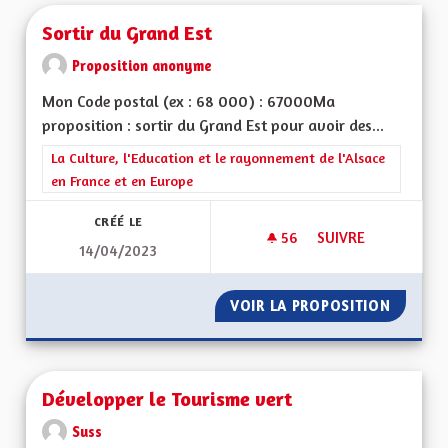
Sortir du Grand Est
Proposition anonyme
Mon Code postal (ex : 68 000) : 67000Ma
proposition : sortir du Grand Est pour avoir des...
Filtrer les résultats de la catégorie : La Culture, l'Education e
La Culture, l'Education et le rayonnement de l'Alsace
en France et en Europe
CRÉÉ LE
56
56 ABONNÉS
SUIVRE
14/04/2023
SORTIR DU GRAND 
VOIR LA PROPOSITION
SORTIR
Développer le Tourisme vert
Suss