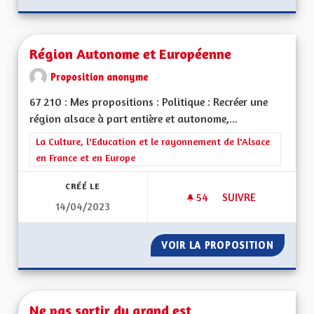
Région Autonome et Européenne
Proposition anonyme
67 210 : Mes propositions : Politique : Recréer une
région alsace à part entière et autonome,...
Filtrer les résultats de la catégorie : La Culture, l'Education e
La Culture, l'Education et le rayonnement de l'Alsace
en France et en Europe
CRÉÉ LE
54
54 ABONNÉS
SUIVRE
14/04/2023
RÉGION AUTONOME
VOIR LA PROPOSITION
RÉGION
Ne pas sortir du grand est