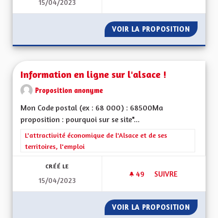
15/04/2023
LIMITER LE TRAFIC 
VOIR LA PROPOSITION
LIMITER
Information en ligne sur l'alsace !
Proposition anonyme
Mon Code postal (ex : 68 000) : 68500Ma
proposition : pourquoi sur se site"...
Filtrer les résultats de la catégorie : L'attractivité économique 
L'attractivité économique de l'Alsace et de ses
territoires, l'emploi
CRÉÉ LE
49
49 ABONNÉS
SUIVRE
15/04/2023
INFORMATION EN LI
VOIR LA PROPOSITION
INFORMA