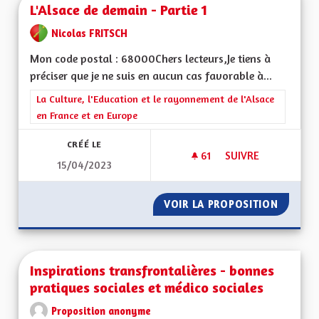
L'Alsace de demain - Partie 1
Nicolas FRITSCH
Mon code postal : 68000Chers lecteurs,Je tiens à
préciser que je ne suis en aucun cas favorable à...
Filtrer les résultats de la catégorie : La Culture, l'Education e
La Culture, l'Education et le rayonnement de l'Alsace
en France et en Europe
CRÉÉ LE
61
61 ABONNÉS
SUIVRE
15/04/2023
L'ALSACE DE DEMAIN
VOIR LA PROPOSITION
L'ALSAC
Inspirations transfrontalières - bonnes
pratiques sociales et médico sociales
Proposition anonyme