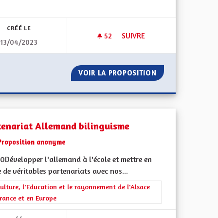
CRÉÉ LE
52
52 ABONNÉS
SUIVRE
13/04/2023
ENT TOUS REPRÉSENTÉS
LIGNE DE TRAIN MULHOUSE 
ITOYENS SOIENT TOUS REPRÉSENTÉS
VOIR LA PROPOSITION
LIGNE DE TRAIN
tenariat Allemand bilinguisme
Proposition anonyme
0Développer l'allemand à l'école et mettre en
 de véritables partenariats avec nos...
rer les résultats de la catégorie : La Culture, l'Education et le rayonne
ulture, l'Education et le rayonnement de l'Alsace
rance et en Europe