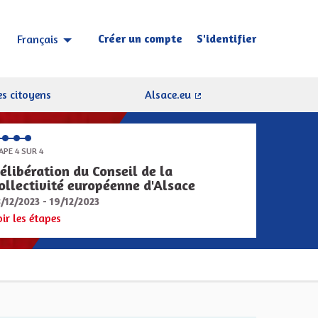
Créer un compte
S'identifier
Français
Choisir la langue
Sprache wählen
s citoyens
Alsace.eu
(Lien externe)
APE 4 SUR 4
élibération du Conseil de la
ollectivité européenne d'Alsace
8/12/2023 - 19/12/2023
oir les étapes