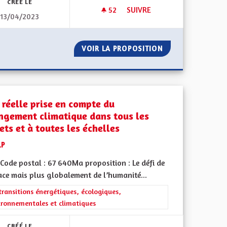
CRÉÉ LE
52
52 ABONNÉS
SUIVRE
13/04/2023
DE TOUS.
PARTENARIAT ALLEMAND BILI
T L’AFFAIRE DE TOUS.
VOIR LA PROPOSITION
PARTENARIAT AL
 réelle prise en compte du
ngement climatique dans tous les
ets et à toutes les échelles
LP
Code postal : 67 640Ma proposition : Le défi de
ace mais plus globalement de l’humanité...
rer les résultats de la catégorie : Les transitions énergétiques, écolog
transitions énergétiques, écologiques,
ironnementales et climatiques
CRÉÉ LE