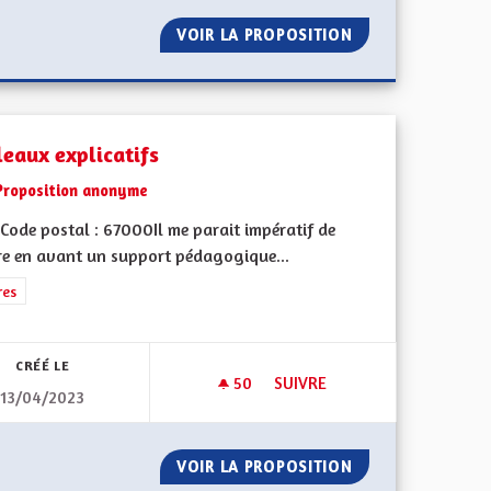
ENTE À L'ÉCHELLE EUROPÉENNE
VOIR LA PROPOSITION
LE TEMPS DES ÉC
leaux explicatifs
Proposition anonyme
Code postal : 67000Il me parait impératif de
re en avant un support pédagogique...
iques, environnementales et climatiques
rer les résultats de la catégorie : Autres
res
CRÉÉ LE
50
50 ABONNÉS
SUIVRE
13/04/2023
TABLEAUX EXPLICATIFS
CTRIQUE
VOIR LA PROPOSITION
TABLEAUX EXPLIC