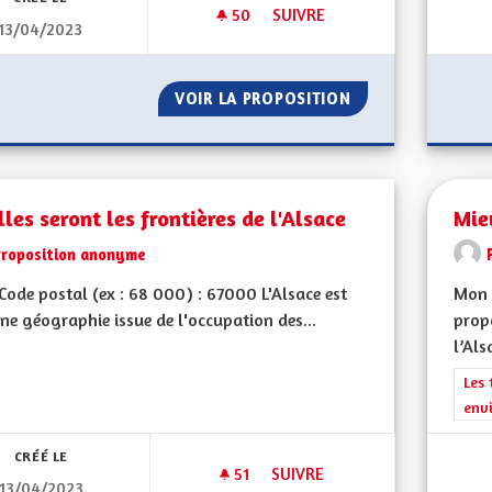
50
50 ABONNÉS
SUIVRE
13/04/2023
UN MAXIMUM DE DEUX MANDAT
VOIR LA PROPOSITION
UN MAXIMUM DE 
les seront les frontières de l'Alsace
Mie
Proposition anonyme
ode postal (ex : 68 000) : 67000 L'Alsace est
Mon 
une géographie issue de l'occupation des...
propo
l’Als
Filt
Les 
env
CRÉÉ LE
51
51 ABONNÉS
SUIVRE
13/04/2023
QUELLES SERONT LES FRONTIÈ