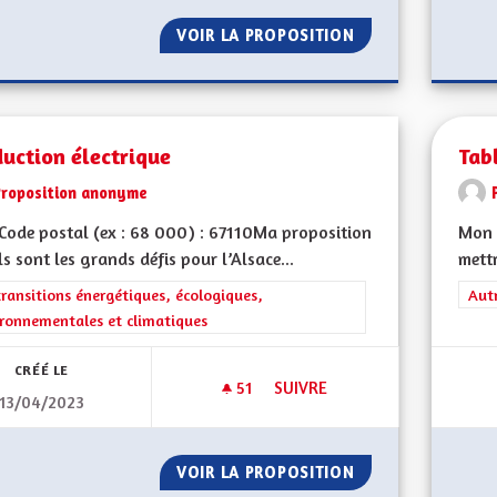
VOIR LA PROPOSITION
UNE RÉGION PRÉS
uction électrique
Tab
Proposition anonyme
ode postal (ex : 68 000) : 67110Ma proposition
Mon 
ls sont les grands défis pour l’Alsace...
mett
rer les résultats de la catégorie : Les transitions énergétiques, écolog
transitions énergétiques, écologiques,
Filt
Aut
ronnementales et climatiques
CRÉÉ LE
51
51 ABONNÉS
SUIVRE
13/04/2023
PRODUCTION ÉLECTRIQUE
VOIR LA PROPOSITION
PRODUCTION ÉLE