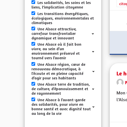
Les solidarités, les soins et les
cito
liens, l'implication citoyenne
Les transitions énergétiques,
écologiques, environnementales et
climatiques
Une Alsace attractive,
carrefour transfrontalier
dynamique et innovant
Une Alsace où il fait bon
vivre, au sein d’un
environnement préservé et
tourné vers l’avenir
Une Alsace région, cœur de
renouveau démocratique, à
Le h
l’écoute et en pleine capacité
d’agir pour ses habitants
Une Alsace terre de tradition,
de culture, d’épanouissement et
Mon C
de rayonnement
l’Als
Une Alsace à l’avant-garde
des solidarités, pour vivre en
bonne santé et avec dignité tout
au long de la vie