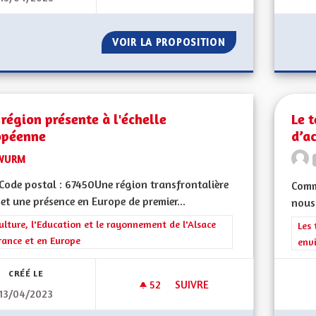
VOIR LA PROPOSITION
QUELLES SERONT 
région présente à l'échelle
Le 
opéenne
d’a
WURM
ode postal : 67450Une région transfrontalière
Comme
 et une présence en Europe de premier...
nous 
rer les résultats de la catégorie : La Culture, l'Education et le rayonne
ulture, l'Education et le rayonnement de l'Alsace
Filt
Les 
rance et en Europe
env
CRÉÉ LE
52
52 ABONNÉS
SUIVRE
13/04/2023
UNE RÉGION PRÉSENTE À L'É