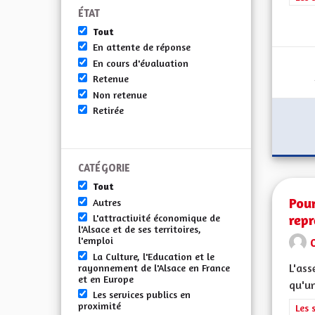
ÉTAT
Tout
En attente de réponse
En cours d'évaluation
Retenue
Non retenue
Retirée
CATÉGORIE
Tout
Pour
Autres
rep
L'attractivité économique de
l'Alsace et de ses territoires,
l'emploi
La Culture, l'Education et le
L'ass
rayonnement de l'Alsace en France
et en Europe
qu'un
Les services publics en
proximité
Filt
Les 