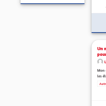
Un 
pour
Mon c
les é
Filt
Autr