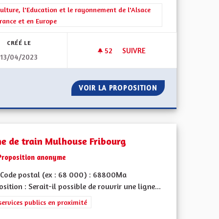
rer les résultats de la catégorie : La Culture, l'Education et le rayonne
ulture, l'Education et le rayonnement de l'Alsace
rance et en Europe
CRÉÉ LE
52
52 ABONNÉS
SUIVRE
13/04/2023
 COVOITURAGE
POUR UNE ALSACE EUROPÉENN
VELOPPER LE COVOITURAGE
VOIR LA PROPOSITION
POUR UNE ALSAC
ne de train Mulhouse Fribourg
Proposition anonyme
Code postal (ex : 68 000) : 68800Ma
sition : Serait-il possible de rouvrir une ligne...
rer les résultats de la catégorie : Les services publics en proximité
services publics en proximité
l'implication citoyenne