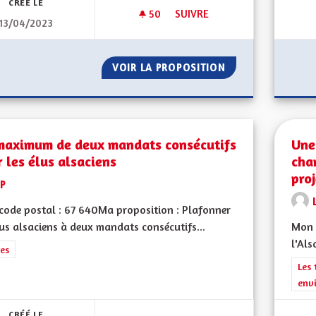
CRÉÉ LE
50
50 ABONNÉS
SUIVRE
13/04/2023
LE HANDICAP C’EST L’AFFAIRE 
VOIR LA PROPOSITION
LE HANDICAP C’ES
maximum de deux mandats consécutifs
Une
 les élus alsaciens
cha
proj
LP
ode postal : 67 640Ma proposition : Plafonner
lus alsaciens à deux mandats consécutifs...
Mon 
l'Als
rer les résultats de la catégorie : Autres
es
Filt
Les 
env
CRÉÉ LE