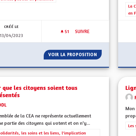
Filt
La C
en F
CRÉÉ LE
51
51 ABONNÉS
SUIVRE
13/04/2023
TRANSPORT : DÉVELOPPER LE
VOIR LA PROPOSITION
TRANSPORT : DÉ
 que les citoyens soient tous
Lig
résentés
ODL
Mon 
emblée de la CEA ne représente actuellement
propo
e partie des citoyens qui votent et on n'y...
Filt
Les 
rer les résultats de la catégorie : Les solidarités, les soins et les liens, 
solidarités, les soins et les liens, l'implication