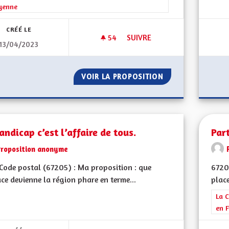
yenne
CRÉÉ LE
54
54 ABONNÉS
SUIVRE
13/04/2023
POUR QUE LES CITOYENS SOI
VOIR LA PROPOSITION
POUR QUE LES C
andicap c’est l’affaire de tous.
Par
Proposition anonyme
ode postal (67205) : Ma proposition : que
6720
ace devienne la région phare en terme...
place
Filt
La C
en F