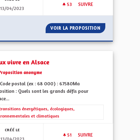
53
53 ABONNÉS
SUIVRE
13/04/2023
S CONSÉCUTIFS POUR LES ÉLUS ALSACIENS
UNE RÉELLE PRISE EN COMPT
DEUX MANDATS CONSÉCUTIFS POUR LES ÉLUS ALSACIENS
VOIR LA PROPOSITION
UNE RÉELLE PRI
ux vivre en Alsace
Proposition anonyme
Code postal (ex : 68 000) : 67580Ma
sition : Quels sont les grands défis pour
ace...
rer les résultats de la catégorie : Les transitions énergétiques, écolog
transitions énergétiques, écologiques,
ironnementales et climatiques
CRÉÉ LE
51
51 ABONNÉS
SUIVRE
13/04/2023
RES DE L'ALSACE
MIEUX VIVRE EN ALSACE