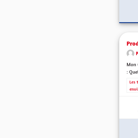
Prod
Mon C
: Que
Filt
Les 
envi