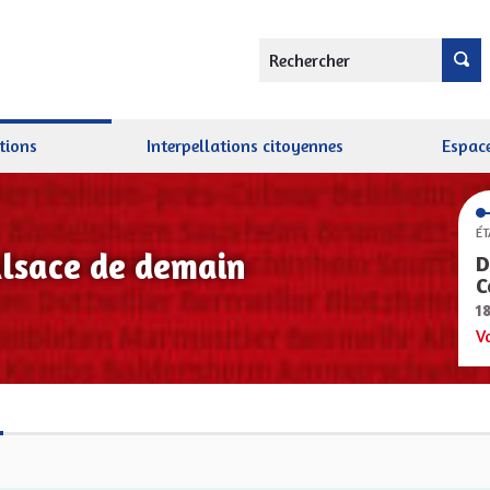
Rechercher
tions
Interpellations citoyennes
Espace
ÉT
Alsace de demain
D
C
1
V