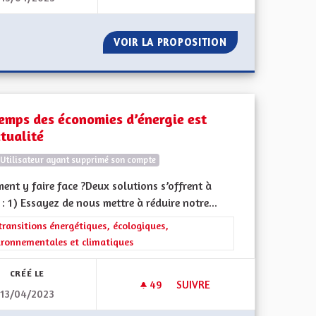
LES FRONTIÈRES DE L'ALSACE
VOIR LA PROPOSITION
MIEUX VIVRE EN 
temps des économies d’énergie est
ctualité
Utilisateur ayant supprimé son compte
nt y faire face ?Deux solutions s’offrent à
: 1) Essayez de nous mettre à réduire notre...
ment de l'Alsace en France et en Europe
rer les résultats de la catégorie : Les transitions énergétiques, écolog
transitions énergétiques, écologiques,
ironnementales et climatiques
CRÉÉ LE
49
49 ABONNÉS
SUIVRE
13/04/2023
CHELLE EUROPÉENNE
LE TEMPS DES ÉCONOMIES D’É