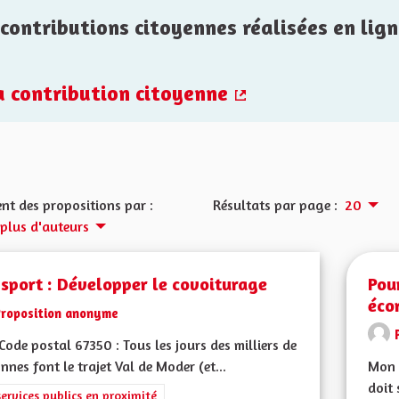
contributions citoyennes réalisées en lign
la contribution citoyenne
(Lien externe)
nt des propositions par :
Résultats par page :
20
 plus d'auteurs
sport : Développer le covoiturage
Pou
éco
Proposition anonyme
ode postal 67350 : Tous les jours des milliers de
nnes font le trajet Val de Moder (et...
Mon 
doit 
rer les résultats de la catégorie : Les services publics en proximité
services publics en proximité