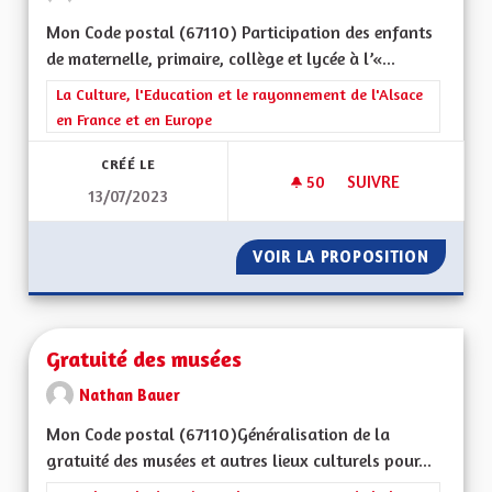
Mon Code postal (67110) Participation des enfants
de maternelle, primaire, collège et lycée à l’«...
Filtrer les résultats de la catégorie : La Culture, l'Education e
La Culture, l'Education et le rayonnement de l'Alsace
en France et en Europe
CRÉÉ LE
50
50 ABONNÉS
SUIVRE
13/07/2023
PARTICIPATION SCOL
VOIR LA PROPOSITION
PARTICI
Gratuité des musées
Nathan Bauer
Mon Code postal (67110)Généralisation de la
gratuité des musées et autres lieux culturels pour...