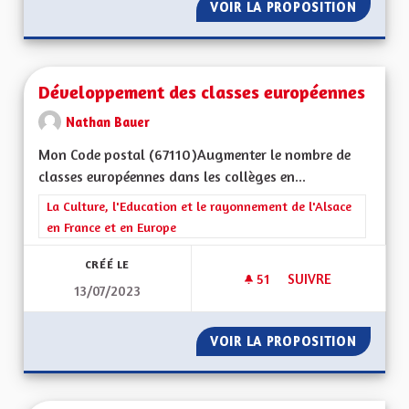
VOIR LA PROPOSITION
ENSEIG
Développement des classes européennes
Nathan Bauer
Mon Code postal (67110)Augmenter le nombre de
classes européennes dans les collèges en...
Filtrer les résultats de la catégorie : La Culture, l'Education e
La Culture, l'Education et le rayonnement de l'Alsace
en France et en Europe
CRÉÉ LE
51
51 ABONNÉS
SUIVRE
13/07/2023
DÉVELOPPEMENT DE
VOIR LA PROPOSITION
DÉVELO