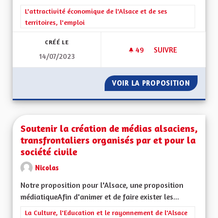
Filtrer les résultats de la catégorie : L'attractivité économique 
L'attractivité économique de l'Alsace et de ses
territoires, l'emploi
CRÉÉ LE
49
49 ABONNÉS
SUIVRE
14/07/2023
POUR UNE RÉGION 
VOIR LA PROPOSITION
POUR U
Soutenir la création de médias alsaciens,
transfrontaliers organisés par et pour la
société civile
Nicolas
Notre proposition pour l'Alsace, une proposition
médiatiqueAfin d'animer et de faire exister les...
Filtrer les résultats de la catégorie : La Culture, l'Education e
La Culture, l'Education et le rayonnement de l'Alsace