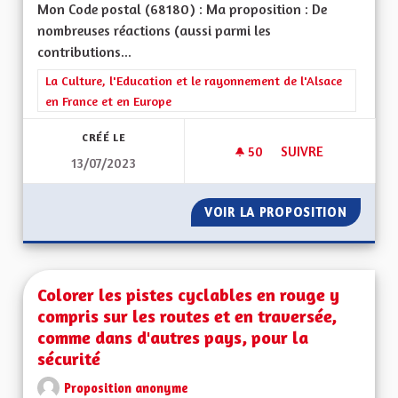
Mon Code postal (68180) : Ma proposition : De
nombreuses réactions (aussi parmi les
contributions...
Filtrer les résultats de la catégorie : La Culture, l'Education e
La Culture, l'Education et le rayonnement de l'Alsace
en France et en Europe
CRÉÉ LE
50
50 ABONNÉS
SUIVRE
13/07/2023
EXPLIQUER LE FAIT
VOIR LA PROPOSITION
EXPLIQ
Colorer les pistes cyclables en rouge y
compris sur les routes et en traversée,
comme dans d'autres pays, pour la
sécurité
Proposition anonyme