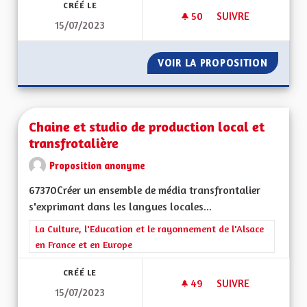
CRÉÉ LE
50
50 ABONNÉS
SUIVRE
15/07/2023
POUR UNE REGION E
VOIR LA PROPOSITION
POUR UN
Chaine et studio de production local et
transfrotalière
Proposition anonyme
67370Créer un ensemble de média transfrontalier
s'exprimant dans les langues locales...
Filtrer les résultats de la catégorie : La Culture, l'Education e
La Culture, l'Education et le rayonnement de l'Alsace
en France et en Europe
CRÉÉ LE
49
49 ABONNÉS
SUIVRE
15/07/2023
CHAINE ET STUDIO 