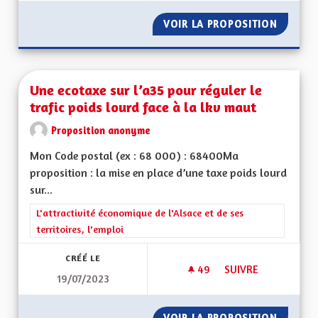
VOIR LA PROPOSITION
TRANSP
Une ecotaxe sur l’a35 pour réguler le
trafic poids lourd face à la lkv maut
Proposition anonyme
Mon Code postal (ex : 68 000) : 68400Ma
proposition : la mise en place d’une taxe poids lourd
sur...
Filtrer les résultats de la catégorie : L'attractivité économique 
L'attractivité économique de l'Alsace et de ses
territoires, l'emploi
CRÉÉ LE
49
49 ABONNÉS
SUIVRE
19/07/2023
UNE ECOTAXE SUR L
VOIR LA PROPOSITION
UNE EC