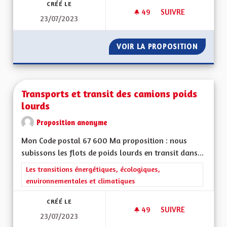
CRÉÉ LE
49
49 ABONNÉS
SUIVRE
23/07/2023
QUEL SOUTIEN AUX 
VOIR LA PROPOSITION
QUEL S
Transports et transit des camions poids
lourds
Proposition anonyme
Mon Code postal 67 600 Ma proposition : nous
subissons les flots de poids lourds en transit dans...
Filtrer les résultats de la catégorie : Les transitions énergéti
Les transitions énergétiques, écologiques,
environnementales et climatiques
CRÉÉ LE
49
49 ABONNÉS
SUIVRE
23/07/2023
TRANSPORTS ET TR