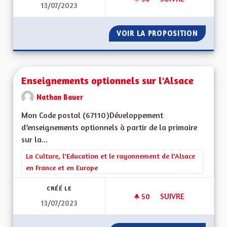
13/07/2023
JEUNESSE ET ARTS
VOIR LA PROPOSITION
JEUNES
Enseignements optionnels sur l'Alsace
Nathan Bauer
Mon Code postal (67110)Développement
d’enseignements optionnels à partir de la primaire
sur la...
Filtrer les résultats de la catégorie : La Culture, l'Education e
La Culture, l'Education et le rayonnement de l'Alsace
en France et en Europe
CRÉÉ LE
50
50 ABONNÉS
SUIVRE
13/07/2023
ENSEIGNEMENTS OP