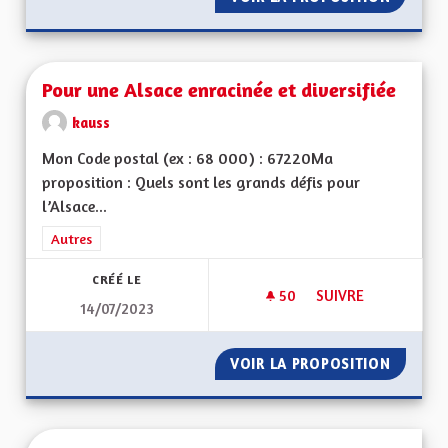
Pour une Alsace enracinée et diversifiée
kauss
Mon Code postal (ex : 68 000) : 67220Ma
proposition : Quels sont les grands défis pour
l’Alsace...
Filtrer les résultats de la catégorie : Autres
Autres
CRÉÉ LE
50
50 ABONNÉS
SUIVRE
14/07/2023
POUR UNE ALSACE E
VOIR LA PROPOSITION
POUR U