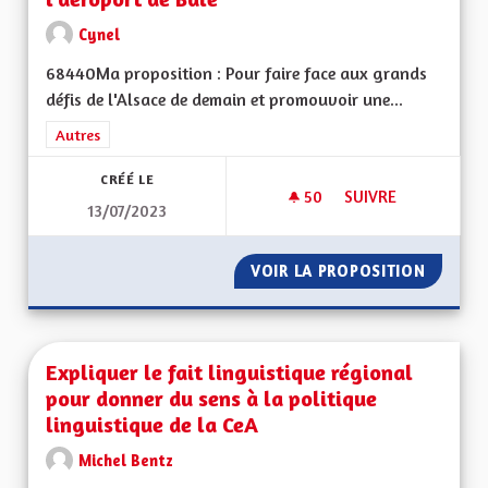
Cynel
68440Ma proposition : Pour faire face aux grands
défis de l'Alsace de demain et promouvoir une...
Filtrer les résultats de la catégorie : Autres
Autres
CRÉÉ LE
50
50 ABONNÉS
SUIVRE
13/07/2023
LIAISON FERROVIAI
VOIR LA PROPOSITION
LIAISO
Expliquer le fait linguistique régional
pour donner du sens à la politique
linguistique de la CeA
Michel Bentz