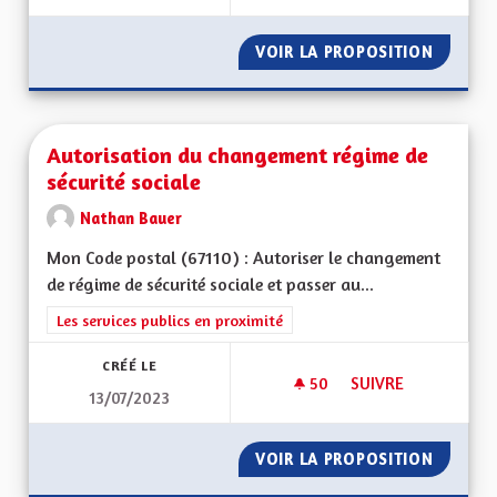
VOIR LA PROPOSITION
DÉVELO
Autorisation du changement régime de
sécurité sociale
Nathan Bauer
Mon Code postal (67110) : Autoriser le changement
de régime de sécurité sociale et passer au...
Filtrer les résultats de la catégorie : Les services publics en pro
Les services publics en proximité
CRÉÉ LE
50
50 ABONNÉS
SUIVRE
13/07/2023
AUTORISATION DU 
VOIR LA PROPOSITION
AUTORI