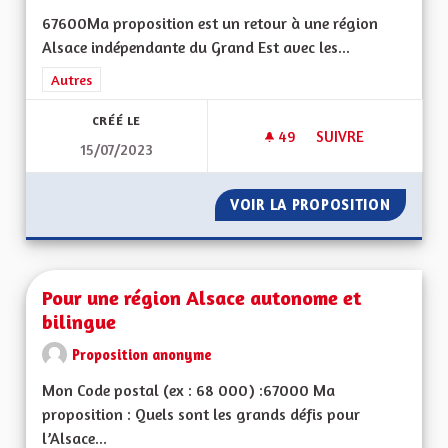
67600Ma proposition est un retour à une région
Alsace indépendante du Grand Est avec les...
Filtrer les résultats de la catégorie : Autres
Autres
CRÉÉ LE
49
49 ABONNÉS
SUIVRE
15/07/2023
UNE VRAIE RÉGION 
VOIR LA PROPOSITION
UNE VR
Pour une région Alsace autonome et
bilingue
Proposition anonyme
Mon Code postal (ex : 68 000) :67000 Ma
proposition : Quels sont les grands défis pour
l’Alsace...