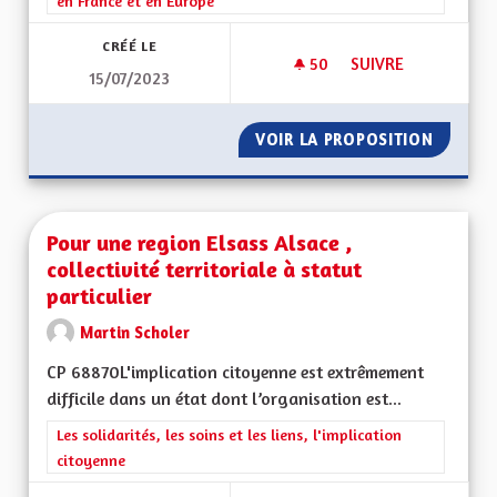
en France et en Europe
CRÉÉ LE
50
50 ABONNÉS
SUIVRE
15/07/2023
RETOUR DE LA RÉGI
VOIR LA PROPOSITION
RETOUR
Pour une region Elsass Alsace ,
collectivité territoriale à statut
particulier
Martin Scholer
CP 68870L'implication citoyenne est extrêmement
difficile dans un état dont l’organisation est...
Filtrer les résultats de la catégorie : Les solidarités, les soins e
Les solidarités, les soins et les liens, l'implication
citoyenne