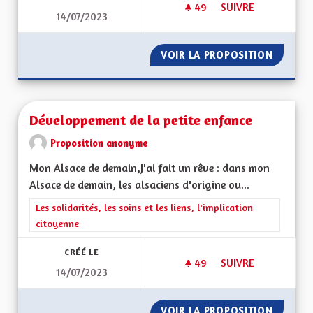
49
49 ABONNÉS
SUIVRE
14/07/2023
UN MODÈLE D'ACCC
VOIR LA PROPOSITION
UN MOD
Développement de la petite enfance
Proposition anonyme
Mon Alsace de demain,J'ai fait un rêve : dans mon
Alsace de demain, les alsaciens d'origine ou...
Filtrer les résultats de la catégorie : Les solidarités, les soins e
Les solidarités, les soins et les liens, l'implication
citoyenne
CRÉÉ LE
49
49 ABONNÉS
SUIVRE
14/07/2023
DÉVELOPPEMENT DE 
VOIR LA PROPOSITION
DÉVELO