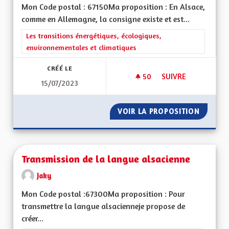
Mon Code postal : 67150Ma proposition : En Alsace,
comme en Allemagne, la consigne existe et est...
Filtrer les résultats de la catégorie : Les transitions énergéti
Les transitions énergétiques, écologiques,
environnementales et climatiques
CRÉÉ LE
50
50 ABONNÉS
SUIVRE
15/07/2023
FAIRE DU LOBBYISM
VOIR LA PROPOSITION
FAIRE 
Transmission de la langue alsacienne
Jaky
Mon Code postal :67300Ma proposition : Pour
transmettre la langue alsacienneje propose de
créer...