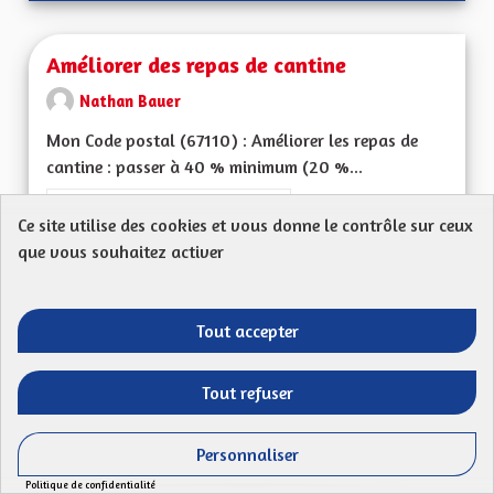
Améliorer des repas de cantine
Nathan Bauer
Mon Code postal (67110) : Améliorer les repas de
cantine : passer à 40 % minimum (20 %...
Filtrer les résultats de la catégorie : Les services publics en pro
Les services publics en proximité
Ce site utilise des cookies et vous donne le contrôle sur ceux
CRÉÉ LE
que vous souhaitez activer
50
50 ABONNÉS
SUIVRE
13/07/2023
AMÉLIORER DES REP
Tout accepter
VOIR LA PROPOSITION
AMÉLIO
Tout refuser
Tarification sociale et plafonnement des
Personnaliser
tarifs de cantine
Politique de confidentialité