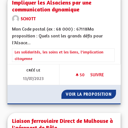
Impliquer les Alsaciens par une
communication dynamique
SCHOTT
Mon Code postal (ex : 68 000) : 67118Ma
proposition : Quels sont les grands défis pour
l’Alsace...
Filtrer les résultats de la catégorie : Les solidarités, les soins e
Les solidarités, les soins et les liens, l'implication
citoyenne
CRÉÉ LE
50
50 ABONNÉS
SUIVRE
13/07/2023
IMPLIQUER LES AL
VOIR LA PROPOSITION
IMPLIQ
Liaison ferroviaire Direct de Mulhouse à
l'aéroport de Bâle