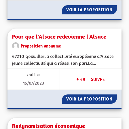
VOIR LA PROPOSITION
CHAINE
Pour que l'Alsace redevienne l'Alsace
Proposition anonyme
67210 GoxwillerLa collectivité européenne d'Alsace
jeune collectivité qui a réussi son pari.La...
CRÉÉ LE
49
49 ABONNÉS
SUIVRE
15/07/2023
POUR QUE L'ALSACE
VOIR LA PROPOSITION
POUR Q
Redynamisation économique