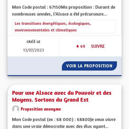
Mon Code postal : 67150Ma proposition : Durant de
nombreuses années, l'Alsace a été précurseure...
Filtrer les résultats de la catégorie : Les transitions énergéti
Les transitions énergétiques, écologiques,
environnementales et climatiques
CRÉÉ LE
49
49 ABONNÉS
SUIVRE
13/07/2023
COLORER LES PISTE
VOIR LA PROPOSITION
COLORE
Pour une Alsace avec du Pouvoir et des
Moyens. Sortons du Grand Est
Proposition anonyme
Mon Code postal (ex : 68 000) : 68800Je veux vivre
dans une vraie démocratie avec des élus ayant...