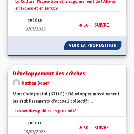
Filtrer les résultats de la catégorie : La Culture, l'Education e
La Culture, l'Education et le rayonnement de l'Alsace
en France et en Europe
CRÉÉ LE
50
50 ABONNÉS
SUIVRE
13/07/2023
GRATUITÉ DES MUS
VOIR LA PROPOSITION
GRATUI
Développement des crèches
Nathan Bauer
Mon Code postal (67110) : Développer massivement
les établissements d’accueil collectif :...
Filtrer les résultats de la catégorie : Les services publics en pro
Les services publics en proximité
CRÉÉ LE
50
50 ABONNÉS
SUIVRE
13/07/2023
DÉVELOPPEMENT DE