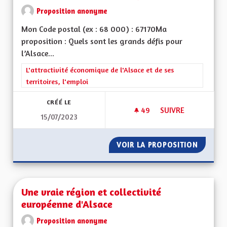
Proposition anonyme
Mon Code postal (ex : 68 000) : 67170Ma
proposition : Quels sont les grands défis pour
l’Alsace...
Filtrer les résultats de la catégorie : L'attractivité économique 
L'attractivité économique de l'Alsace et de ses
territoires, l'emploi
CRÉÉ LE
49
49 ABONNÉS
SUIVRE
15/07/2023
REDYNAMISATION 
VOIR LA PROPOSITION
REDYNA
Une vraie région et collectivité
européenne d'Alsace
Proposition anonyme