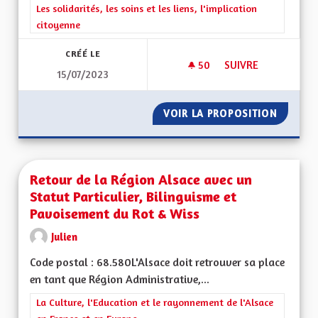
Filtrer les résultats de la catégorie : Les solidarités, les soins e
Les solidarités, les soins et les liens, l'implication
citoyenne
CRÉÉ LE
50
50 ABONNÉS
SUIVRE
15/07/2023
TRANSMISSION DE 
VOIR LA PROPOSITION
TRANSM
Retour de la Région Alsace avec un
Statut Particulier, Bilinguisme et
Pavoisement du Rot & Wiss
Julien
Code postal : 68.580L'Alsace doit retrouver sa place
en tant que Région Administrative,...
Filtrer les résultats de la catégorie : La Culture, l'Education e
La Culture, l'Education et le rayonnement de l'Alsace