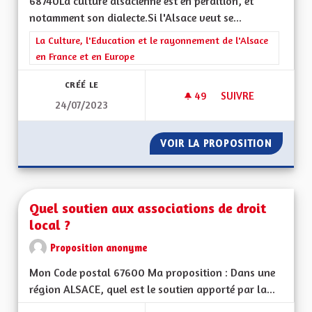
68740La culture alsacienne est en perdition, et
notamment son dialecte.Si l'Alsace veut se...
Filtrer les résultats de la catégorie : La Culture, l'Education e
La Culture, l'Education et le rayonnement de l'Alsace
en France et en Europe
CRÉÉ LE
49
49 ABONNÉS
SUIVRE
24/07/2023
APPRENTISSAGE DE 
VOIR LA PROPOSITION
APPREN
Quel soutien aux associations de droit
local ?
Proposition anonyme
Mon Code postal 67600 Ma proposition : Dans une
région ALSACE, quel est le soutien apporté par la...