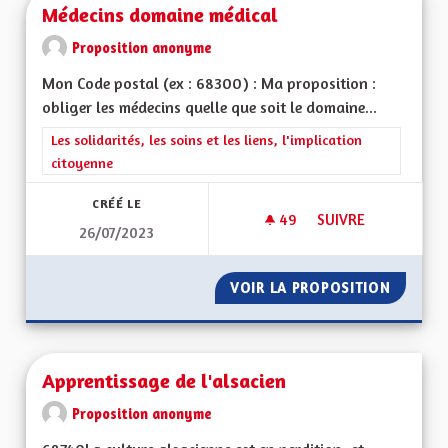
Médecins domaine médical
Proposition anonyme
Mon Code postal (ex : 68300) : Ma proposition :
obliger les médecins quelle que soit le domaine...
Filtrer les résultats de la catégorie : Les solidarités, les soins e
Les solidarités, les soins et les liens, l'implication
citoyenne
CRÉÉ LE
49
49 ABONNÉS
SUIVRE
26/07/2023
MÉDECINS DOMAINE
VOIR LA PROPOSITION
MÉDECI
Apprentissage de l'alsacien
Proposition anonyme