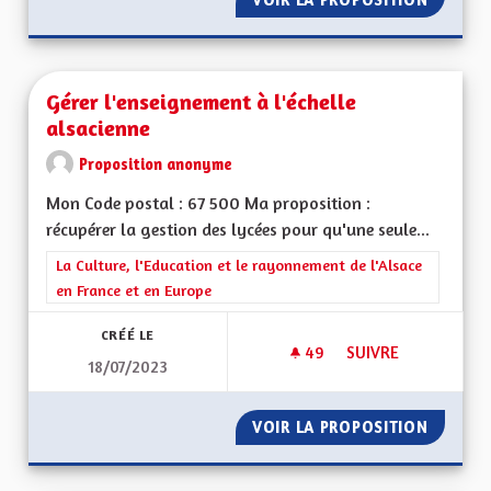
Gérer l'enseignement à l'échelle
alsacienne
Proposition anonyme
Mon Code postal : 67 500 Ma proposition :
récupérer la gestion des lycées pour qu'une seule...
Filtrer les résultats de la catégorie : La Culture, l'Education e
La Culture, l'Education et le rayonnement de l'Alsace
en France et en Europe
CRÉÉ LE
49
49 ABONNÉS
SUIVRE
18/07/2023
GÉRER L'ENSEIGNEM
VOIR LA PROPOSITION
GÉRER 