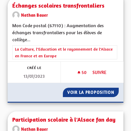
Échanges scolaires transfrontaliers
Nathan Bauer
Mon Code postal (67110) : Augmentation des
échanges transfrontaliers pour les élèves de
collège...
Filtrer les résultats de la catégorie : La Culture, l'Education e
La Culture, l'Education et le rayonnement de l'Alsace
en France et en Europe
CRÉÉ LE
50
50 ABONNÉS
SUIVRE
13/07/2023
ÉCHANGES SCOLAIR
VOIR LA PROPOSITION
ÉCHANG
Participation scolaire à l'Alsace fan day
Nathan Bauer