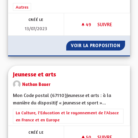
Filtrer les résultats de la catégorie : Autres
Autres
CRÉÉ LE
49
49 ABONNÉS
SUIVRE
13/07/2023
POUR UNE ALSACE 
VOIR LA PROPOSITION
POUR U
Jeunesse et arts
Nathan Bauer
Mon Code postal (67110)Jeunesse et arts : à la
manière du dispositif « jeunesse et sport »...
Filtrer les résultats de la catégorie : La Culture, l'Education e
La Culture, l'Education et le rayonnement de l'Alsace
en France et en Europe
CRÉÉ LE
50
50 ABONNÉS
SUIVRE