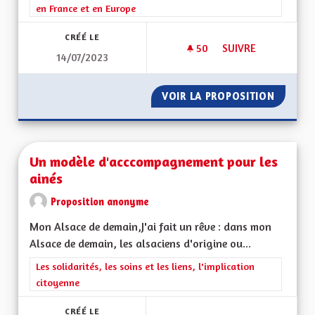
en France et en Europe
CRÉÉ LE
50
50 ABONNÉS
SUIVRE
14/07/2023
SOUTENIR LA CRÉAT
VOIR LA PROPOSITION
SOUTEN
Un modèle d'acccompagnement pour les
ainés
Proposition anonyme
Mon Alsace de demain,J'ai fait un rêve : dans mon
Alsace de demain, les alsaciens d'origine ou...
Filtrer les résultats de la catégorie : Les solidarités, les soins e
Les solidarités, les soins et les liens, l'implication
citoyenne
CRÉÉ LE