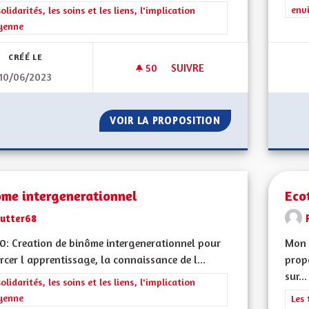
env
rer les résultats de la catégorie : Les solidarités, les soins et les liens, 
solidarités, les soins et les liens, l'implication
yenne
CRÉÉ LE
50
50 ABONNÉS
SUIVRE
10/06/2023
DES MOYENS POUR LA PROTEC
VOIR LA PROPOSITION
DES MOYENS POU
ôme intergenerationnel
Eco
Lutter68
: Creation de binôme intergenerationnel pour
Mon 
rcer l apprentissage, la connaissance de l...
propo
sur...
rer les résultats de la catégorie : Les solidarités, les soins et les liens, 
solidarités, les soins et les liens, l'implication
yenne
Filt
Les 