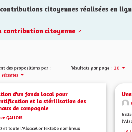
contributions citoyennes réalisées en lign
la contribution citoyenne
(Lien externe)
nt des propositions par :
Résultats par page :
20
s récentes
tion d'un fonds local pour
Une
entification et la stérilisation des
maux de compagnie
6835
Eve GALLOIS
l'Als
 et toute l'AlsaceContexteDe nombreux
Filt
La C