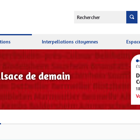
Rechercher
tions
Interpellations citoyennes
Espace
ÉT
Alsace de demain
D
C
1
V