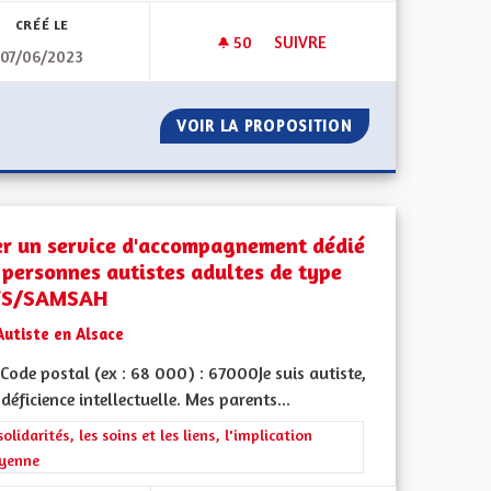
CRÉÉ LE
50
50 ABONNÉS
SUIVRE
07/06/2023
FAIRE INVALIDER L'OUVERTUR
ES
VOIR LA PROPOSITION
FAIRE INVALIDER
er un service d'accompagnement dédié
 personnes autistes adultes de type
VS/SAMSAH
Autiste en Alsace
ode postal (ex : 68 000) : 67000Je suis autiste,
iques, environnementales et climatiques
déficience intellectuelle. Mes parents...
rer les résultats de la catégorie : Les solidarités, les soins et les liens, 
solidarités, les soins et les liens, l'implication
oyenne