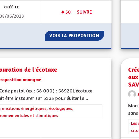
CRÉÉ LE
50
50 ABONNÉS
SUIVRE
08/06/2023
MÉDECINES DOUCES
VOIR LA PROPOSITION
MÉDECINES DOUC
auration de l'écotaxe
Cré
aux
Proposition anonyme
SA
ode postal (ex : 68 000) : 68920L'écotaxe
it être instaurer sur la 35 pour éviter la...
Mon C
rer les résultats de la catégorie : Les transitions énergétiques, écolog
transitions énergétiques, écologiques,
sans 
ronnementales et climatiques
Filt
Les 
cit