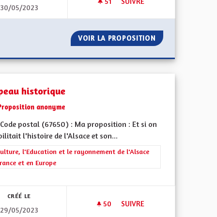
51
51 ABONNÉS
SUIVRE
30/05/2023
CONTRE L'ILLETTRISME ET L'ILLECTRONISME
CRÉATION D’UNE PISTE CYCLA
OUR LUTTER CONTRE L'ILLETTRISME ET L'ILLECTRONISME
VOIR LA PROPOSITION
CRÉATION D’UNE 
peau historique
Proposition anonyme
Code postal (67650) : Ma proposition : Et si on
ilitait l'histoire de l'Alsace et son...
rer les résultats de la catégorie : La Culture, l'Education et le rayonne
ulture, l'Education et le rayonnement de l'Alsace
rance et en Europe
iques, environnementales et climatiques
CRÉÉ LE
50
50 ABONNÉS
SUIVRE
29/05/2023
ERROVIAIRE GUEBWILLER-BOLLWILLER
DRAPEAU HISTORIQUE