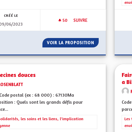
env
CRÉÉ LE
50
50 ABONNÉS
SUIVRE
09/06/2023
BINÔME INTERGENERATIONNE
VOIR LA PROPOSITION
BINÔME INTERGE
ecines douces
Fai
a B
ROSENBLATT
ode postal (ex : 68 000) : 67130Ma
sition : Quels sont les grands défis pour
Code 
ce...
parce
rer les résultats de la catégorie : Les solidarités, les soins et les liens, 
solidarités, les soins et les liens, l'implication
Filt
Les 
yenne
env