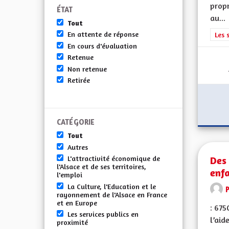
propr
ÉTAT
au...
Tout
En attente de réponse
Filt
Les 
En cours d'évaluation
Retenue
Non retenue
Retirée
CATÉGORIE
Tout
Autres
Des 
L'attractivité économique de
l'Alsace et de ses territoires,
enf
l'emploi
La Culture, l'Education et le
rayonnement de l'Alsace en France
et en Europe
: 675
Les services publics en
l’aid
proximité