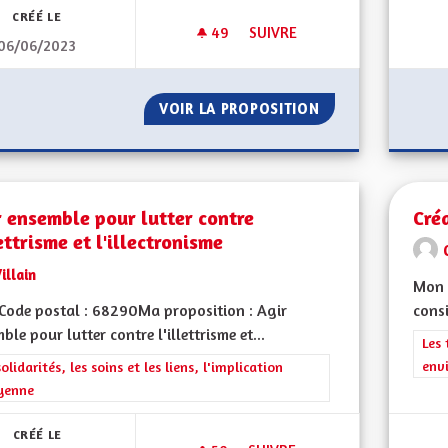
CRÉÉ LE
49
49 ABONNÉS
SUIVRE
06/06/2023
INSTAURATION DE L'ÉCOTAXE
VOIR LA PROPOSITION
INSTAURATION DE
 ensemble pour lutter contre
Cré
lettrisme et l'illectronisme
illain
Mon 
ode postal : 68290Ma proposition : Agir
consi
ble pour lutter contre l'illettrisme et...
Filt
Les 
env
rer les résultats de la catégorie : Les solidarités, les soins et les liens, 
solidarités, les soins et les liens, l'implication
yenne
CRÉÉ LE