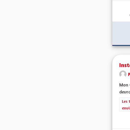
Inst
Mon C
devra
Filt
Les 
envi