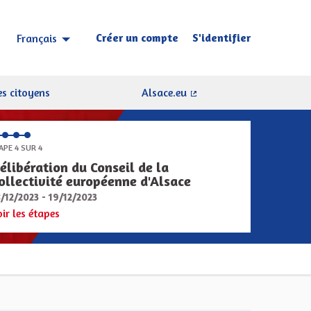
Créer un compte
S'identifier
Français
Choisir la langue
Sprache wählen
s citoyens
Alsace.eu
(Lien externe)
APE 4 SUR 4
élibération du Conseil de la
ollectivité européenne d'Alsace
8/12/2023 - 19/12/2023
oir les étapes