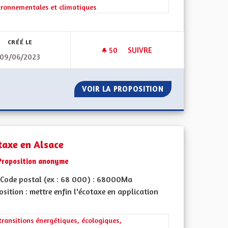
ironnementales et climatiques
l'implication citoyenne
CRÉÉ LE
50
50 ABONNÉS
SUIVRE
09/06/2023
TION DES ENFANTS
FOUR SOLAIRE ET ZONE D ATT
R LA PROTECTION DES ENFANTS
VOIR LA PROPOSITION
FOUR SOLAIRE ET
taxe en Alsace
Proposition anonyme
Code postal (ex : 68 000) : 68000Ma
sition : mettre enfin l'écotaxe en application
l'implication citoyenne
rer les résultats de la catégorie : Les transitions énergétiques, écolog
transitions énergétiques, écologiques,