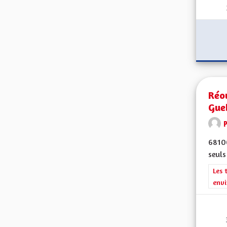
Réou
Gue
68100
seuls
Filt
Les 
envi