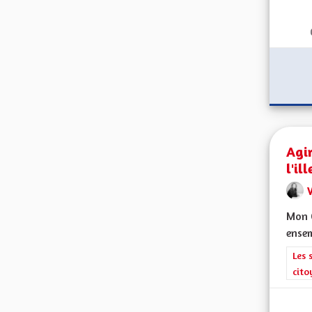
Agir
l'il
V
Mon C
ensem
Filt
Les 
cito