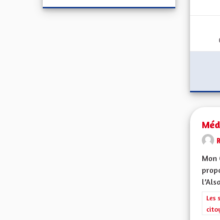
Méd
Mon C
propo
l’Alsa
Filt
Les 
cito