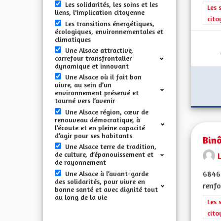
Les solidarités, les soins et les
Filt
Les 
liens, l'implication citoyenne
cito
Les transitions énergétiques,
écologiques, environnementales et
climatiques
Une Alsace attractive,
carrefour transfrontalier
dynamique et innovant
Une Alsace où il fait bon
vivre, au sein d’un
environnement préservé et
tourné vers l’avenir
Une Alsace région, cœur de
renouveau démocratique, à
l’écoute et en pleine capacité
d’agir pour ses habitants
Bin
Une Alsace terre de tradition,
de culture, d’épanouissement et
de rayonnement
68460
Une Alsace à l’avant-garde
des solidarités, pour vivre en
renfo
bonne santé et avec dignité tout
au long de la vie
Filt
Les 
cito