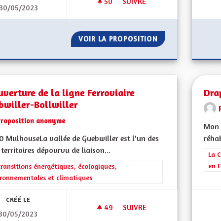
50
50 ABONNÉS
SUIVRE
30/05/2023
AGIR ENSEMBLE POUR LUTTER 
VOIR LA PROPOSITION
AGIR ENSEMBLE P
verture de la ligne Ferroviaire
Dra
bwiller-Bollwiller
Proposition anonyme
Mon 
 MulhouseLa vallée de Guebwiller est l'un des
réhab
 territoires dépourvu de liaison...
Filt
La C
en F
rer les résultats de la catégorie : Les transitions énergétiques, écolog
transitions énergétiques, écologiques,
ronnementales et climatiques
CRÉÉ LE
49
49 ABONNÉS
SUIVRE
30/05/2023
RÉOUVERTURE DE LA LIGNE F