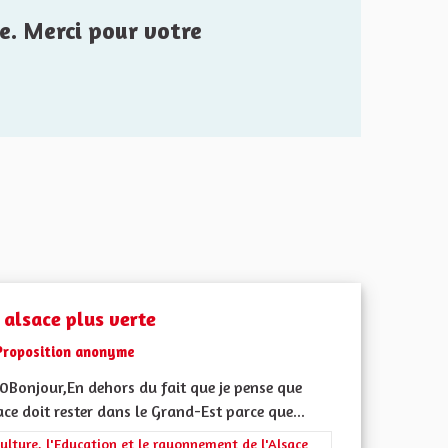
e. Merci pour votre
 alsace plus verte
Proposition anonyme
0Bonjour,En dehors du fait que je pense que
ace doit rester dans le Grand-Est parce que...
rer les résultats de la catégorie : La Culture, l'Education et le rayonne
ulture, l'Education et le rayonnement de l'Alsace