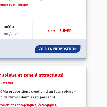
rance et en Europe
CRÉÉ LE
49
49 ABONNÉS
SUIVRE
10/06/2023
POUR L'IDENTIFICATION ET LA STÉRILISATION DES ANIMAUX DE CO
UNE ALSACE PLUS VERTE
ONDS LOCAL POUR L'IDENTIFICATION ET LA STÉRILISATION D
VOIR LA PROPOSITION
UNE ALSACE PLU
 solaire et zone d attractivité
Lutter68
0Ma proposition : creation d un four solaire (
 de miroirs dont les.rayons sont...
rer les résultats de la catégorie : Les transitions énergétiques, écolog
transitions énergétiques, écologiques,