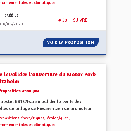
ironnementales et climatiques
CRÉÉ LE
50
50 ABONNÉS
SUIVRE
08/06/2023
L
ECOTAXE EN ALSACE
NERATIONNEL
VOIR LA PROPOSITION
ECOTAXE EN ALS
re invalider l'ouverture du Motor Park
iltzheim
Proposition anonyme
postal 68127Faire invalider la vente des
lles du village de Niederentzen au promoteur...
l'implication citoyenne
rer les résultats de la catégorie : Les transitions énergétiques, écolog
transitions énergétiques, écologiques,
ironnementales et climatiques