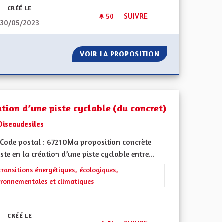
CRÉÉ LE
50
50 ABONNÉS
SUIVRE
30/05/2023
CRÉER UN SERVICE D'ACCOMP
 L'ÉCOTAXE
VOIR LA PROPOSITION
CRÉER UN SERVI
ation d’une piste cyclable (du concret)
Oiseaudesiles
Code postal : 67210Ma proposition concrète
ste en la création d’une piste cyclable entre...
rer les résultats de la catégorie : Les transitions énergétiques, écolog
transitions énergétiques, écologiques,
ironnementales et climatiques
l'implication citoyenne
CRÉÉ LE