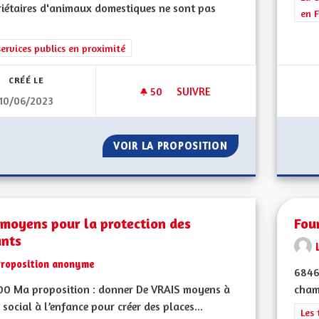
iétaires d'animaux domestiques ne sont pas
en F
rer les résultats de la catégorie : Les services publics en proximité
services publics en proximité
CRÉÉ LE
50
50 ABONNÉS
SUIVRE
10/06/2023
CRÉATION D'UN FONDS LOCAL 
VOIR LA PROPOSITION
CRÉATION D'UN F
moyens pour la protection des
Four
ants
Proposition anonyme
6846
00 Ma proposition : donner De VRAIS moyens à
champ
e social à l’enfance pour créer des places...
Filt
Les 