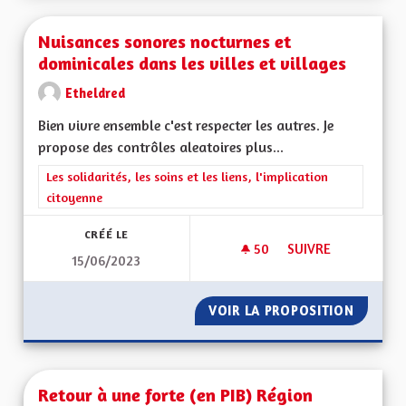
Nuisances sonores nocturnes et
dominicales dans les villes et villages
Etheldred
Bien vivre ensemble c'est respecter les autres. Je
propose des contrôles aleatoires plus...
Filtrer les résultats de la catégorie : Les solidarités, les soins e
Les solidarités, les soins et les liens, l'implication
citoyenne
CRÉÉ LE
50
50 ABONNÉS
SUIVRE
15/06/2023
NUISANCES SONORES
VOIR LA PROPOSITION
NUISAN
Retour à une forte (en PIB) Région