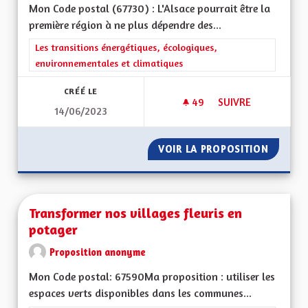
Mon Code postal (67730) : L'Alsace pourrait être la
première région à ne plus dépendre des...
Filtrer les résultats de la catégorie : Les transitions énergéti
Les transitions énergétiques, écologiques,
environnementales et climatiques
CRÉÉ LE
49
49 ABONNÉS
SUIVRE
14/06/2023
L'ALSACE EXEMPLA
VOIR LA PROPOSITION
L'ALSA
Transformer nos villages fleuris en
potager
Proposition anonyme
Mon Code postal: 67590Ma proposition : utiliser les
espaces verts disponibles dans les communes...