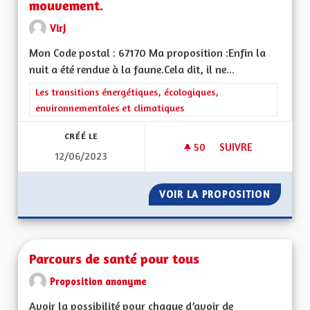
mouvement.
VirJ
Mon Code postal : 67170 Ma proposition :Enfin la
nuit a été rendue à la faune.Cela dit, il ne...
Filtrer les résultats de la catégorie : Les transitions énergéti
Les transitions énergétiques, écologiques,
environnementales et climatiques
CRÉÉ LE
50
50 ABONNÉS
SUIVRE
12/06/2023
DES LUMINAIRES À
VOIR LA PROPOSITION
DES LU
Parcours de santé pour tous
Proposition anonyme
Avoir la possibilité pour chaque d’avoir de