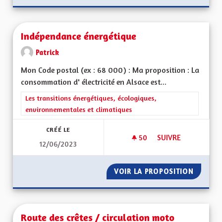
Indépendance énergétique
Patrick
Mon Code postal (ex : 68 000) : Ma proposition : La
consommation d' électricité en Alsace est...
Filtrer les résultats de la catégorie : Les transitions énergéti
Les transitions énergétiques, écologiques,
environnementales et climatiques
CRÉÉ LE
50
50 ABONNÉS
SUIVRE
12/06/2023
INDÉPENDANCE ÉNE
VOIR LA PROPOSITION
INDÉPE
Route des crêtes / circulation moto