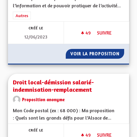
l’information et de pouvoir pratiquer de l’activité...
Filtrer les résultats de la catégorie : Autres
Autres
CRÉÉ LE
49
49 ABONNÉS
SUIVRE
12/06/2023
PARCOURS DE SANT
VOIR LA PROPOSITION
PARCOU
Droit local-démission salarié-
indemnisation-remplacement
Proposition anonyme
Mon Code postal (ex : 68 000) : Ma proposition
: Quels sont les grands défis pour l’Alsace de...
CRÉÉ LE
49
49 ABONNÉS
SUIVRE