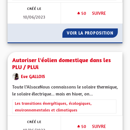
CRÉÉ LE
50
50 ABONNÉS
SUIVRE
10/06/2023
LES REVENUS DES R
VOIR LA PROPOSITION
LES RE
Autoriser l'éolien domestique dans les
PLU / PLUi
Eve GALLOIS
Toute l'AlsaceNous connaissons le solaire thermique,
le solaire électrique... mais en hiver, on...
Filtrer les résultats de la catégorie : Les transitions énergéti
Les transitions énergétiques, écologiques,
environnementales et climatiques
CRÉÉ LE
50
50 ABONNÉS
SUIVRE