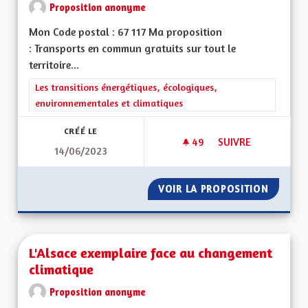
Proposition anonyme
Mon Code postal : 67 117 Ma proposition
: Transports en commun gratuits sur tout le
territoire...
Filtrer les résultats de la catégorie : Les transitions énergéti
Les transitions énergétiques, écologiques,
environnementales et climatiques
CRÉÉ LE
49
49 ABONNÉS
SUIVRE
14/06/2023
TRANSPORTS EN CO
VOIR LA PROPOSITION
TRANSP
L'Alsace exemplaire face au changement
climatique
Proposition anonyme