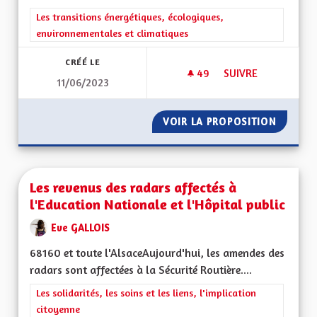
Filtrer les résultats de la catégorie : Les transitions énergéti
Les transitions énergétiques, écologiques,
environnementales et climatiques
CRÉÉ LE
49
49 ABONNÉS
SUIVRE
11/06/2023
L'ALSACE UNE RÉGI
VOIR LA PROPOSITION
L'ALSAC
Les revenus des radars affectés à
l'Education Nationale et l'Hôpital public
Eve GALLOIS
68160 et toute l'AlsaceAujourd'hui, les amendes des
radars sont affectées à la Sécurité Routière....
Filtrer les résultats de la catégorie : Les solidarités, les soins e
Les solidarités, les soins et les liens, l'implication
citoyenne