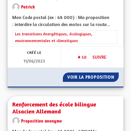
Patrick
Mon Code postal (ex : 68 000) : Ma proposition
: interdire la circulation des motos sur la route...
Filtrer les résultats de la catégorie : Les transitions énergéti
Les transitions énergétiques, écologiques,
environnementales et climatiques
CRÉÉ LE
50
50 ABONNÉS
SUIVRE
11/06/2023
ROUTE DES CRÊTES
VOIR LA PROPOSITION
ROUTE 
Renforcement des école bilingue
Alsacien Allemand
Proposition anonyme