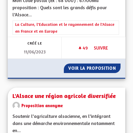
Mon Code postal (ex : 68 000) : 67700Ma
proposition : Quels sont les grands défis pour
l’Alsace...
Filtrer les résultats de la catégorie : La Culture, l'Education e
La Culture, l'Education et le rayonnement de l'Alsace
en France et en Europe
CRÉÉ LE
49
49 ABONNÉS
SUIVRE
11/06/2023
RENFORCEMENT DES
VOIR LA PROPOSITION
RENFOR
L'Alsace une région agricole diversifiée
Proposition anonyme
Soutenir l'agriculture alsacienne, en l'intégrant
dans une démarche environnementale notamment
en...