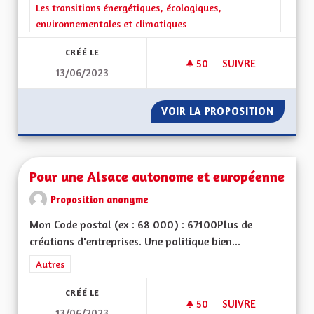
Filtrer les résultats de la catégorie : Les transitions énergéti
Les transitions énergétiques, écologiques,
environnementales et climatiques
CRÉÉ LE
50
50 ABONNÉS
SUIVRE
13/06/2023
TRANSFORMER NOS 
VOIR LA PROPOSITION
TRANSF
Pour une Alsace autonome et européenne
Proposition anonyme
Mon Code postal (ex : 68 000) : 67100Plus de
créations d'entreprises. Une politique bien...
Filtrer les résultats de la catégorie : Autres
Autres
CRÉÉ LE
50
50 ABONNÉS
SUIVRE
13/06/2023