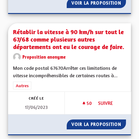
VOIR LA PROPOSITION
ENCADR
Rétablir la vitesse à 90 km/h sur tout le
67/68 comme plusieurs autres
départements ont eu le courage de faire.
Proposition anonyme
Mon code postal 67670Arrêter ces limitations de
vitesse incompréhensibles de certaines routes à...
Filtrer les résultats de la catégorie : Autres
Autres
CRÉÉ LE
50
50 ABONNÉS
SUIVRE
17/06/2023
RÉTABLIR LA VITES
VOIR LA PROPOSITION
RÉTABL