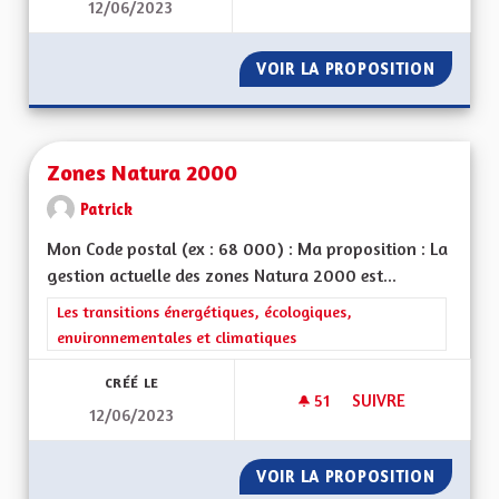
12/06/2023
DROIT LOCAL-DÉMI
VOIR LA PROPOSITION
DROIT 
Zones Natura 2000
Patrick
Mon Code postal (ex : 68 000) : Ma proposition : La
gestion actuelle des zones Natura 2000 est...
Filtrer les résultats de la catégorie : Les transitions énergéti
Les transitions énergétiques, écologiques,
environnementales et climatiques
CRÉÉ LE
51
51 ABONNÉS
SUIVRE
12/06/2023
ZONES NATURA 20
VOIR LA PROPOSITION
ZONES 