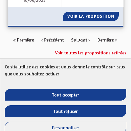
10/06/2023
AUTORISER L'ÉOLIE
VOIR LA PROPOSITION
AUTORI
« Première
‹ Précédent
Suivant ›
Dernière »
Voir toutes les propositions retirées
Ce site utilise des cookies et vous donne le contrôle sur ceux
Protection des Données
Charte de contribution
que vous souhaitez activer
Mentions légales
FAQ
CGU
Droit d’interpellation citoyenne : comment ça marche ?
Télécharger les fichiers Open Data
Tout accepter
Entre vos mains - Collectivité européenne 
Entre vos mains - Collectivité euro
Entre vos mains - Collectivité
Entre vos mains - Collect
Tout refuser
Site réalisé par
Open Source Politics
grâce au
logiciel libre
(Lien externe)
Decidim
.
Personnaliser
(Lien externe)