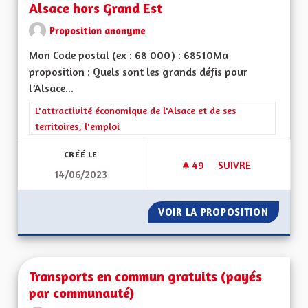
Alsace hors Grand Est
Proposition anonyme
Mon Code postal (ex : 68 000) : 68510Ma
proposition : Quels sont les grands défis pour
l’Alsace...
Filtrer les résultats de la catégorie : L'attractivité économique 
L'attractivité économique de l'Alsace et de ses
territoires, l'emploi
CRÉÉ LE
49
49 ABONNÉS
SUIVRE
14/06/2023
RETOUR À UNE FORT
VOIR LA PROPOSITION
RETOUR
Transports en commun gratuits (payés
par communauté)