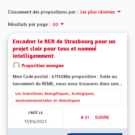
Classement des propositions par :
Les plus récentes
Résultats par page :
20
Encadrer le RER de Strasbourg pour un
projet clair pour tous et nommé
intelligemment
Proposition anonyme
Mon Code postal : 67150Ma proposition : Suite au
lancement du REME, nous nous trouvons dans une...
Filtrer les résultats de la catégorie : Les transitions énergéti
Les transitions énergétiques, écologiques,
environnementales et climatiques
CRÉÉ LE
51
51 ABONNÉS
SUIVRE
17/06/2023
ENCADRER LE RER 