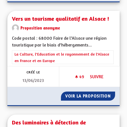
Vers un tourisme qualitatif en Alsace !
Proposition anonyme
Code postal : 68000 Faire de l'Alsace une région
touristique par le biais d'hébergements...
Filtrer les résultats de la catégorie : La Culture, l'Education e
La Culture, l'Education et le rayonnement de l'Alsace
en France et en Europe
CRÉÉ LE
49
49 ABONNÉS
SUIVRE
13/06/2023
VERS UN TOURISME 
VOIR LA PROPOSITION
VERS U
Des luminaires à détection de