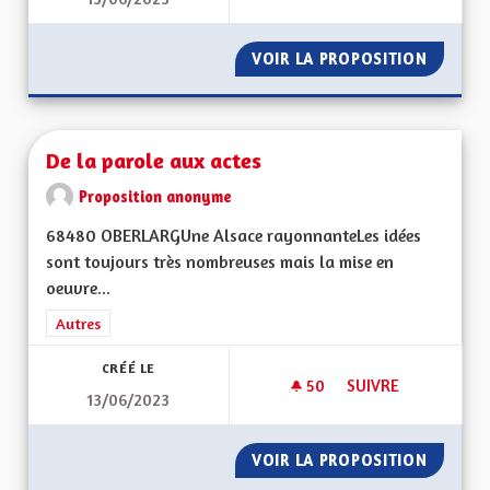
POUR UNE ALSACE
VOIR LA PROPOSITION
POUR U
De la parole aux actes
Proposition anonyme
68480 OBERLARGUne Alsace rayonnanteLes idées
sont toujours très nombreuses mais la mise en
oeuvre...
Filtrer les résultats de la catégorie : Autres
Autres
CRÉÉ LE
50
50 ABONNÉS
SUIVRE
13/06/2023
DE LA PAROLE AUX 
VOIR LA PROPOSITION
DE LA 