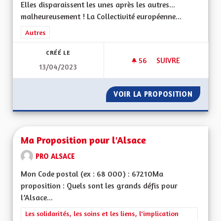
Elles disparaissent les unes après les autres...
malheureusement ! La Collectivité européenne...
Filtrer les résultats de la catégorie : Autres
Autres
CRÉÉ LE
56
56 ABONNÉS
SUIVRE
13/04/2023
S'ENGAGER POUR L
VOIR LA PROPOSITION
S'ENGA
Ma Proposition pour l'Alsace
PRO ALSACE
Mon Code postal (ex : 68 000) : 67210Ma
proposition : Quels sont les grands défis pour
l’Alsace...
Filtrer les résultats de la catégorie : Les solidarités, les soins e
Les solidarités, les soins et les liens, l'implication