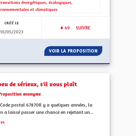
ment de l'Alsace en France et en Europe
rer les résultats de la catégorie : Les transitions énergétiques, écolog
transitions énergétiques, écologiques,
ironnementales et climatiques
CRÉÉ LE
49
49 ABONNÉS
SUIVRE
10/05/2023
ET À LA CULTURE LOCALE.
ACCÉDER À LA PROPRIÉTÉ
OCITATIONS ET À LA CULTURE LOCALE.
VOIR LA PROPOSITION
ACCÉDER À LA PR
eu de sérieux, s'il vous plaît
Proposition anonyme
Code postal 67870Il y a quelques années, la
n a laissé passer une chance en rejetant un...
rer les résultats de la catégorie : Autres
res
 de ses territoires, l'emploi