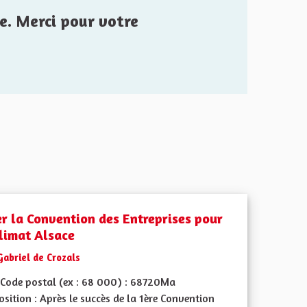
e. Merci pour votre
er la Convention des Entreprises pour
Climat Alsace
Gabriel de Crozals
Code postal (ex : 68 000) : 68720Ma
sition : Après le succès de la 1ère Convention
iques, environnementales et climatiques