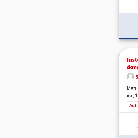
Inst
dan
Mon C
ou j'
Filt
Autr