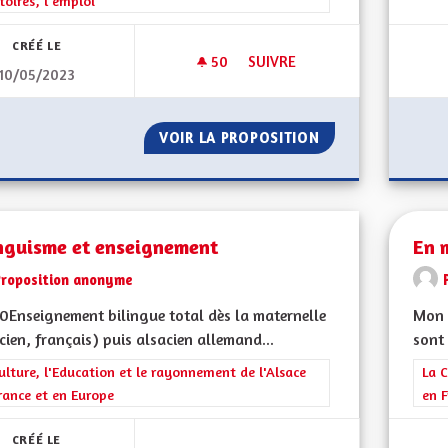
itoires, l'emploi
CRÉÉ LE
50
50 ABONNÉS
SUIVRE
10/05/2023
DÉPARTEMENT RÉGION
VOIR LA PROPOSITION
DÉPARTEMENT RÉ
inguisme et enseignement
En 
Proposition anonyme
Enseignement bilingue total dès la maternelle
Mon 
cien, français) puis alsacien allemand...
sont 
rer les résultats de la catégorie : La Culture, l'Education et le rayonne
ulture, l'Education et le rayonnement de l'Alsace
Filt
La C
rance et en Europe
en F
CRÉÉ LE