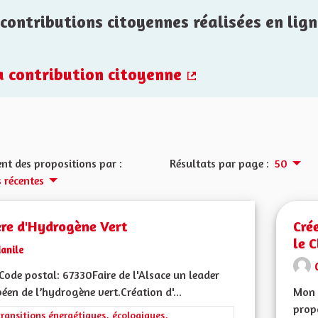
contributions citoyennes réalisées en lign
la contribution citoyenne
(Lien externe)
nt des propositions par :
Résultats par page :
50
s récentes
ère d'Hydrogène Vert
Cré
le 
anile
ode postal: 67330Faire de l'Alsace un leader
éen de l’hydrogène vert.Création d'...
Mon 
propo
rer les résultats de la catégorie : Les transitions énergétiques, écolog
transitions énergétiques, écologiques,