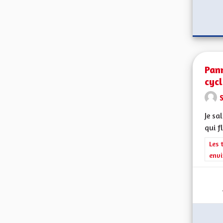
Pan
cyc
Je sa
qui f
Filt
Les 
envi