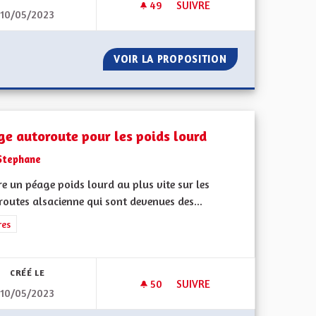
49
49 ABONNÉS
SUIVRE
10/05/2023
NT
EN MARCHE VERS LE BI-PLURI
 ENSEIGNEMENT
VOIR LA PROPOSITION
EN MARCHE VERS 
ge autoroute pour les poids lourd
Stephane
e un péage poids lourd au plus vite sur les
outes alsacienne qui sont devenues des...
rer les résultats de la catégorie : Autres
res
CRÉÉ LE
50
50 ABONNÉS
SUIVRE
10/05/2023
 LES ZONES DANGEUREUSES DES VILLAGES
PÉAGE AUTOROUTE POUR LES