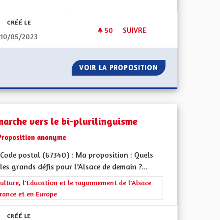
CRÉÉ LE
50
50 ABONNÉS
SUIVRE
10/05/2023
UN PEU DE SÉRIEUX, S'IL VOU
GION
VOIR LA PROPOSITION
UN PEU DE SÉRIEU
marche vers le bi-plurilinguisme
Proposition anonyme
Code postal (67340) : Ma proposition : Quels
les grands défis pour l’Alsace de demain ?...
ment de l'Alsace en France et en Europe
rer les résultats de la catégorie : La Culture, l'Education et le rayonne
ulture, l'Education et le rayonnement de l'Alsace
rance et en Europe
CRÉÉ LE