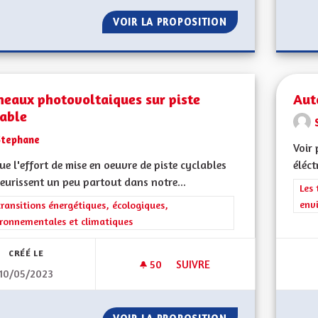
VOIR LA PROPOSITION
INSTALLER DES R
neaux photovoltaiques sur piste
Aut
lable
Stephane
Voir 
lue l'effort de mise en oeuvre de piste cyclables
éléct
leurissent un peu partout dans notre...
Filt
Les 
env
rer les résultats de la catégorie : Les transitions énergétiques, écolog
transitions énergétiques, écologiques,
ronnementales et climatiques
CRÉÉ LE
50
50 ABONNÉS
SUIVRE
10/05/2023
PANNEAUX PHOTOVOLTAIQUES 