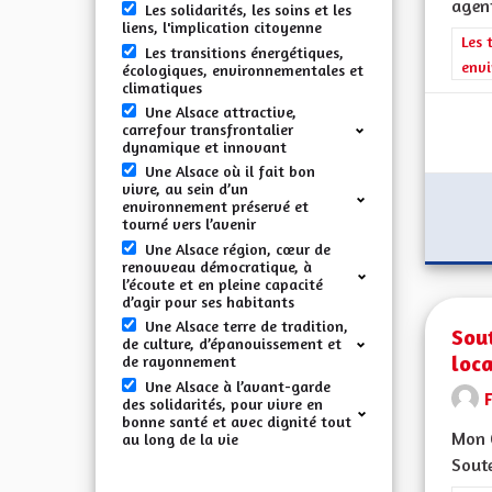
agent
Les solidarités, les soins et les
liens, l'implication citoyenne
Filt
Les 
Les transitions énergétiques,
envi
écologiques, environnementales et
climatiques
Une Alsace attractive,
carrefour transfrontalier
dynamique et innovant
Une Alsace où il fait bon
vivre, au sein d’un
environnement préservé et
tourné vers l’avenir
Une Alsace région, cœur de
renouveau démocratique, à
l’écoute et en pleine capacité
d’agir pour ses habitants
Une Alsace terre de tradition,
Sout
de culture, d’épanouissement et
loca
de rayonnement
Une Alsace à l’avant-garde
des solidarités, pour vivre en
bonne santé et avec dignité tout
Mon 
au long de la vie
Soute