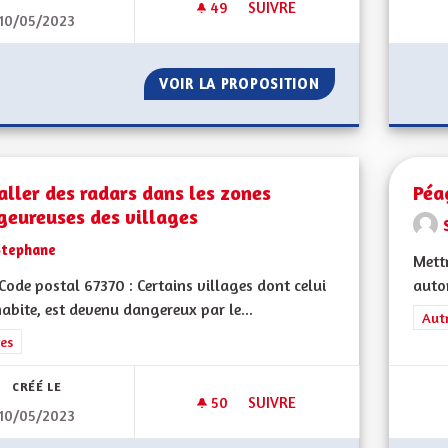
49
49 ABONNÉS
SUIVRE
10/05/2023
BILINGUISME ET ENSEIGNEME
VOIR LA PROPOSITION
BILINGUISME ET
aller des radars dans les zones
Péa
geureuses des villages
Stephane
Mettr
ode postal 67370 : Certains villages dont celui
autor
habite, est devenu dangereux par le...
Filt
Aut
rer les résultats de la catégorie : Autres
es
CRÉÉ LE
50
50 ABONNÉS
SUIVRE
10/05/2023
INSTALLER DES RADARS DANS