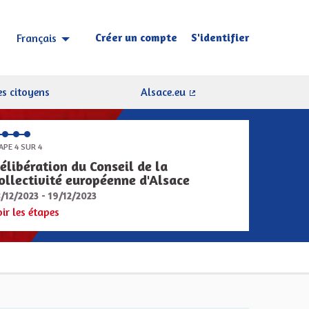
Créer un compte
S'identifier
Français
Choisir la langue
Sprache wählen
s citoyens
Alsace.eu
(Lien externe)
APE 4 SUR 4
élibération du Conseil de la
ollectivité européenne d'Alsace
8/12/2023 - 19/12/2023
oir les étapes