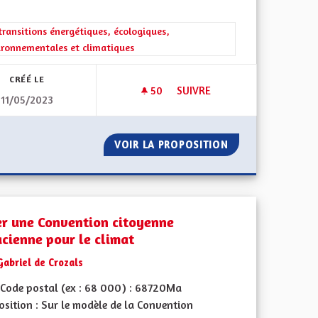
rer les résultats de la catégorie : Les transitions énergétiques, écolog
transitions énergétiques, écologiques,
ironnementales et climatiques
CRÉÉ LE
50
50 ABONNÉS
SUIVRE
11/05/2023
CRÉER LA CONVENTION DES E
GÈNE VERT
VOIR LA PROPOSITION
CRÉER LA CONVEN
er une Convention citoyenne
acienne pour le climat
Gabriel de Crozals
Code postal (ex : 68 000) : 68720Ma
sition : Sur le modèle de la Convention