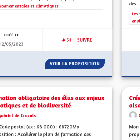
des...
ronnementales et climatiques
Filt
Les 
env
CRÉÉ LE
51
51 ABONNÉS
SUIVRE
12/05/2023
FILIÈRE D'HYDROGÈNE VERT
VOIR LA PROPOSITION
FILIÈRE D'HYDRO
ation obligatoire des élus aux enjeux
Cré
atiques et de biodiversité
als
abriel de Crozals
Code postal (ex : 68 000) : 68720Ma
Mon 
sition : Accélérer le plan de formation des
propo