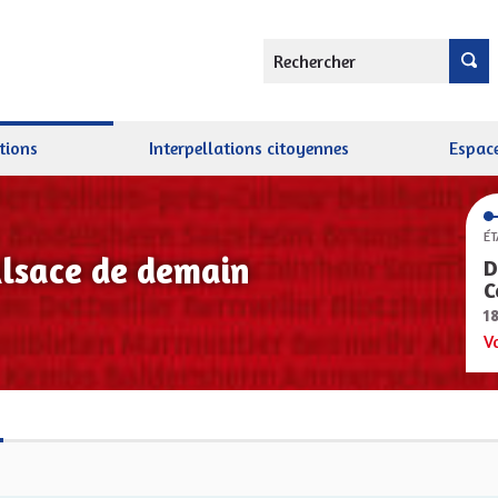
Rechercher
tions
Interpellations citoyennes
Espace
ÉT
Alsace de demain
D
C
1
V