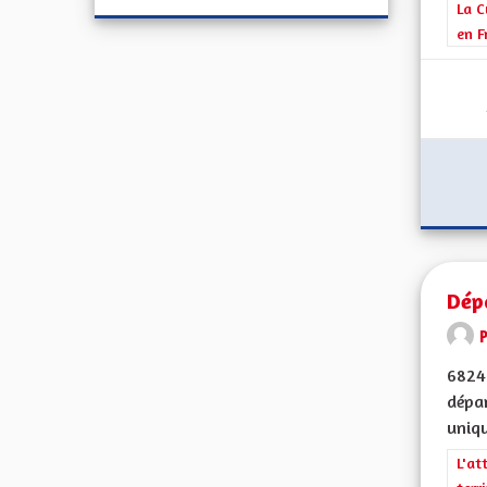
Filt
La C
en F
Dép
68240
dépar
uniqu
Filt
L'at