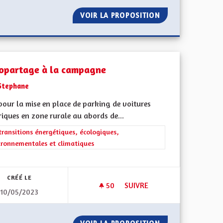
ADARS DANS LES ZONES DANGEUREUSES DES VILLAGES
VOIR LA PROPOSITION
PÉAGE AUTOROUT
opartage à la campagne
Stephane
pour la mise en place de parking de voitures
riques en zone rurale au abords de...
rer les résultats de la catégorie : Les transitions énergétiques, écolog
transitions énergétiques, écologiques,
ironnementales et climatiques
iques, environnementales et climatiques
CRÉÉ LE
50
50 ABONNÉS
SUIVRE
10/05/2023
SUR PISTE CYCLABLE
AUTOPARTAGE À LA CAMPAGN