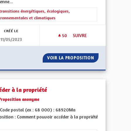
enne...
iques, environnementales et climatiques
rer les résultats de la catégorie : Les transitions énergétiques, écolog
transitions énergétiques, écologiques,
ironnementales et climatiques
CRÉÉ LE
50
50 ABONNÉS
SUIVRE
11/05/2023
ÉLUS AUX ENJEUX CLIMATIQUES ET DE BIODIVERSITÉ
CRÉER UNE CONVENTION CITO
ATOIRE DES ÉLUS AUX ENJEUX CLIMATIQUES ET DE BIODIVER
VOIR LA PROPOSITION
CRÉER UNE CONV
éder à la propriété
Proposition anonyme
Code postal (ex : 68 000) : 68920Ma
osition : Comment pouvoir accéder à la propriété