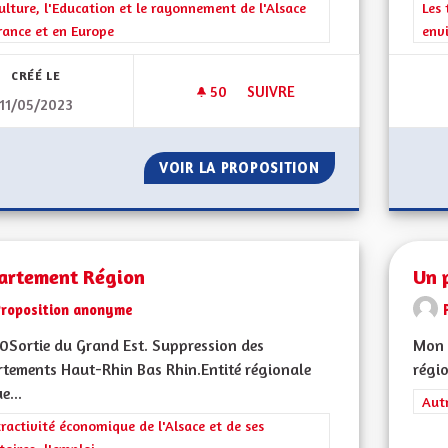
rer les résultats de la catégorie : La Culture, l'Education et le rayonne
ulture, l'Education et le rayonnement de l'Alsace
Filt
Les 
rance et en Europe
env
CRÉÉ LE
50
50 ABONNÉS
SUIVRE
11/05/2023
SOUTIEN AUX ASSOCITATIONS 
VOIR LA PROPOSITION
SOUTIEN AUX ASS
artement Région
Un p
Proposition anonyme
Sortie du Grand Est. Suppression des
Mon 
tements Haut-Rhin Bas Rhin.Entité régionale
régio
e...
Filt
Aut
rer les résultats de la catégorie : L'attractivité économique de l'Alsace et
tractivité économique de l'Alsace et de ses