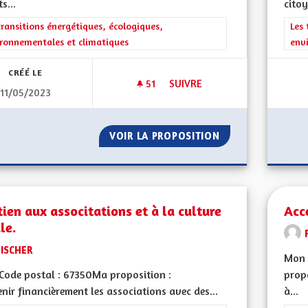
s...
citoy
rer les résultats de la catégorie : Les transitions énergétiques, écolog
transitions énergétiques, écologiques,
Filt
Les 
ronnementales et climatiques
env
CRÉÉ LE
51
51 ABONNÉS
SUIVRE
11/05/2023
FORMATION OBLIGATOIRE DES 
VOIR LA PROPOSITION
FORMATION OBLIG
ien aux associtations et à la culture
Acc
le.
FISCHER
Mon 
Code postal : 67350Ma proposition :
prop
nir financièrement les associations avec des...
à...