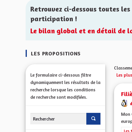
Retrouvez ci-dessous toutes les 
participation !
Le bilan global et en détail de 
LES PROPOSITIONS
Classeme
Le formulaire ci-dessous filtre
Les plu
dynamiquement les résultats de la
recherche lorsque les conditions
Fili
de recherche sont modifiées.
d
Mon C
europ
Filt
Les 