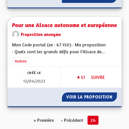
Pour une Alsace autonome et européenne
Proposition anonyme
Mon Code postal (ex : 67 150) : Ma proposition
: Quels sont les grands défis pour l’Alsace de...
Filtrer les résultats de la catégorie : Autres
Autres
CRÉÉ LE
57
57 ABONNÉS
SUIVRE
13/04/2023
POUR UNE ALSACE
VOIR LA PROPOSITION
POUR U
« Première
‹ Précédent
26