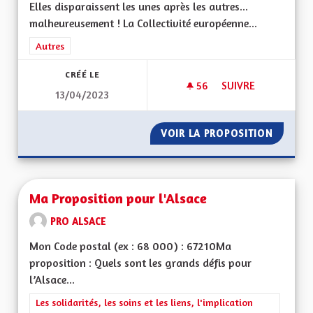
Elles disparaissent les unes après les autres...
malheureusement ! La Collectivité européenne...
Filtrer les résultats de la catégorie : Autres
Autres
CRÉÉ LE
56
56 ABONNÉS
SUIVRE
13/04/2023
S'ENGAGER POUR L
VOIR LA PROPOSITION
S'ENGA
Ma Proposition pour l'Alsace
PRO ALSACE
Mon Code postal (ex : 68 000) : 67210Ma
proposition : Quels sont les grands défis pour
l’Alsace...
Filtrer les résultats de la catégorie : Les solidarités, les soins e
Les solidarités, les soins et les liens, l'implication