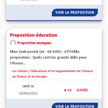
VOIR LA PROPOSITION
AVANTA
Proposition éducation
Proposition anonyme
Mon Code postal (ex : 68 000) : 67110Ma
proposition : Quels sont les grands défis pour
l’Alsace...
Filtrer les résultats de la catégorie : La Culture, l'Education e
La Culture, l'Education et le rayonnement de l'Alsace
en France et en Europe
CRÉÉ LE
49
49 ABONNÉS
SUIVRE
13/04/2023
PROPOSITION ÉDUC
VOIR LA PROPOSITION
PROPOS