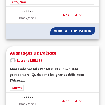
citoyenne
CRÉÉ LE
52
52 ABONNÉS
SUIVRE
13/04/2023
MA PROPOSITION P
VOIR LA PROPOSITION
MA PRO
Avantages De L'alsace
Laurent MULLER
Mon Code postal (ex : 68 000) : 68210Ma
proposition : Quels sont les grands défis pour
l’Alsace...
Filtrer les résultats de la catégorie : Autres
Autres
CRÉÉ LE
50
50 ABONNÉS
SUIVRE
13/04/2023
AVANTAGES DE L'AL