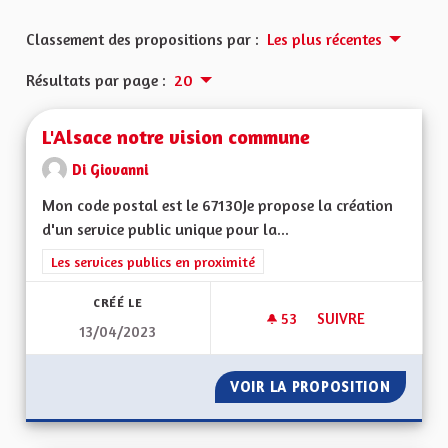
Classement des propositions par :
Les plus récentes
Résultats par page :
20
L'Alsace notre vision commune
Di Giovanni
Mon code postal est le 67130Je propose la création
d'un service public unique pour la...
Filtrer les résultats de la catégorie : Les services publics en pro
Les services publics en proximité
CRÉÉ LE
53
53 ABONNÉS
SUIVRE
13/04/2023
L'ALSACE NOTRE V
VOIR LA PROPOSITION
L'ALSA