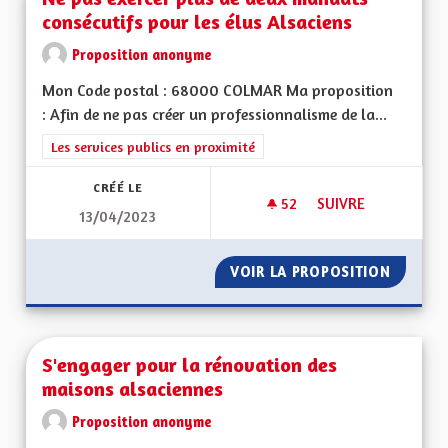
consécutifs pour les élus Alsaciens
Proposition anonyme
Mon Code postal : 68000 COLMAR Ma proposition
: Afin de ne pas créer un professionnalisme de la...
Filtrer les résultats de la catégorie : Les services publics en pro
Les services publics en proximité
CRÉÉ LE
52
52 ABONNÉS
SUIVRE
13/04/2023
NE PAS EXERCER PL
VOIR LA PROPOSITION
NE PAS
S'engager pour la rénovation des
maisons alsaciennes
Proposition anonyme