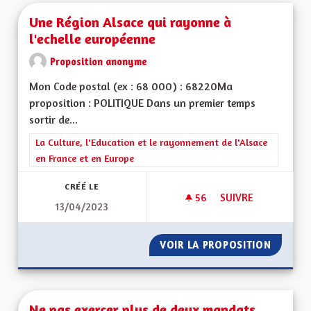
Une Région Alsace qui rayonne à
l'echelle européenne
Proposition anonyme
Mon Code postal (ex : 68 000) : 68220Ma
proposition : POLITIQUE Dans un premier temps
sortir de...
Filtrer les résultats de la catégorie : La Culture, l'Education e
La Culture, l'Education et le rayonnement de l'Alsace
en France et en Europe
CRÉÉ LE
56
56 ABONNÉS
SUIVRE
13/04/2023
UNE RÉGION ALSAC
VOIR LA PROPOSITION
UNE RÉ
Ne pas exercer plus de deux mandats